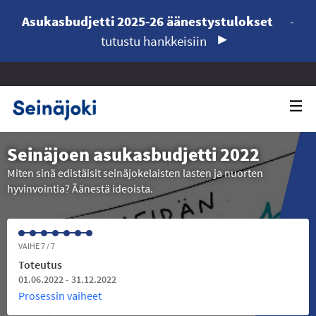
Asukasbudjetti 2025-26 äänestystulokset
-
tutustu hankkeisiin
Seinäjoen asukasbudjetti 2022
Miten sinä edistäisit seinäjokelaisten lasten ja nuorten
hyvinvointia? Äänestä ideoista.
VAIHE 7 / 7
Toteutus
01.06.2022 - 31.12.2022
Prosessin vaiheet