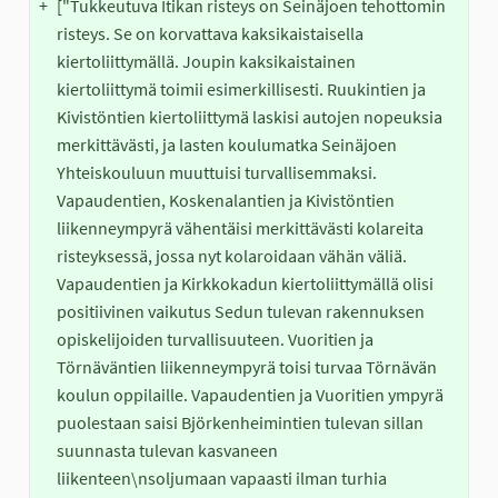
+
["Tukkeutuva Itikan risteys on Seinäjoen tehottomin 
risteys. Se on korvattava kaksikaistaisella 
kiertoliittymällä. Joupin kaksikaistainen 
kiertoliittymä toimii esimerkillisesti. Ruukintien ja 
Kivistöntien kiertoliittymä laskisi autojen nopeuksia 
merkittävästi, ja lasten koulumatka Seinäjoen 
Yhteiskouluun muuttuisi turvallisemmaksi. 
Vapaudentien, Koskenalantien ja Kivistöntien 
liikenneympyrä vähentäisi merkittävästi kolareita 
risteyksessä, jossa nyt kolaroidaan vähän väliä. 
Vapaudentien ja Kirkkokadun kiertoliittymällä olisi 
positiivinen vaikutus Sedun tulevan rakennuksen 
opiskelijoiden turvallisuuteen. Vuoritien ja 
Törnäväntien liikenneympyrä toisi turvaa Törnävän 
koulun oppilaille. Vapaudentien ja Vuoritien ympyrä 
puolestaan saisi Björkenheimintien tulevan sillan 
suunnasta tulevan kasvaneen 
liikenteen\nsoljumaan vapaasti ilman turhia 