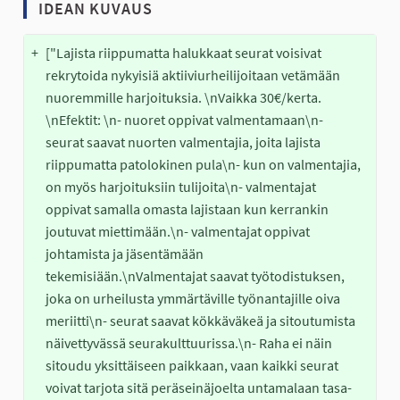
IDEAN KUVAUS
+
["Lajista riippumatta halukkaat seurat voisivat 
rekrytoida nykyisiä aktiiviurheilijoitaan vetämään 
nuoremmille harjoituksia. \nVaikka 30€/kerta. 
\nEfektit: \n- nuoret oppivat valmentamaan\n- 
seurat saavat nuorten valmentajia, joita lajista 
riippumatta patolokinen pula\n- kun on valmentajia, 
on myös harjoituksiin tulijoita\n- valmentajat 
oppivat samalla omasta lajistaan kun kerrankin 
joutuvat miettimään.\n- valmentajat oppivat 
johtamista ja jäsentämään 
tekemisiään.\nValmentajat saavat työtodistuksen, 
joka on urheilusta ymmärtäville työnantajille oiva 
meriitti\n- seurat saavat kökkäväkeä ja sitoutumista 
näivettyvässä seurakulttuurissa.\n- Raha ei näin 
sitoudu yksittäiseen paikkaan, vaan kaikki seurat 
voivat tarjota sitä peräseinäjoelta untamalaan tasa-