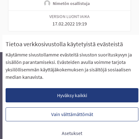
Nimetön osallistuja
VERSION LUONTIAIKA
17.02.2022 19:19
Tietoa verkkosivustolla käytetyistä evästeistä
Käytämme sivustollamme evästeitä sivuston suorituskyvyn ja
sisällön parantamiseksi. Evästeiden avulla voimme tarjota
yksilöllisemmän käyttäjäkokemuksen ja sisältöjä sosiaalisen
Äänestyksen pikaohjeet
Usein kysytyt kysymykset
median kanavista.
Näin äänestät Asukasbudjetissa
Yhteystiedot
Aluerajaukset ja budjetin jakautuminen alueille
Käyttöehdot asukkaille
Lataa avoimet datatiedostot
Hyväksy kaikki
Evästeasetukset
Vain välttämättömät
Verkkosivusto luotu
vapaan ohjelmiston
(Ulkoin
avulla.
Asetukset