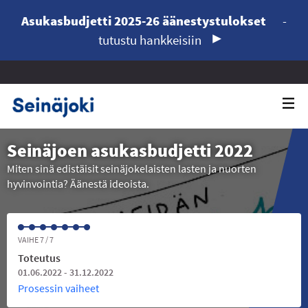
Asukasbudjetti 2025-26 äänestystulokset
-
tutustu hankkeisiin
Seinäjoen asukasbudjetti 2022
Miten sinä edistäisit seinäjokelaisten lasten ja nuorten
hyvinvointia? Äänestä ideoista.
VAIHE 7 / 7
Toteutus
01.06.2022 - 31.12.2022
Prosessin vaiheet