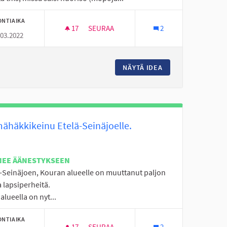
ONTIAIKA
17
17 SEURAAJAA
SEURAA
2
.03.2022
MOPOPOJILLE TILAA.
NÄYTÄ IDEA
MOPOPOJILLE TILA
ähäkkikeinu Etelä-Seinäjoelle.
NEE ÄÄNESTYKSEEN
ä-Seinäjoen, Kouran alueelle on muuttanut paljon
 lapsiperheitä.
 alueella on nyt...
ONTIAIKA
17
17 SEURAAJAA
SEURAA
2