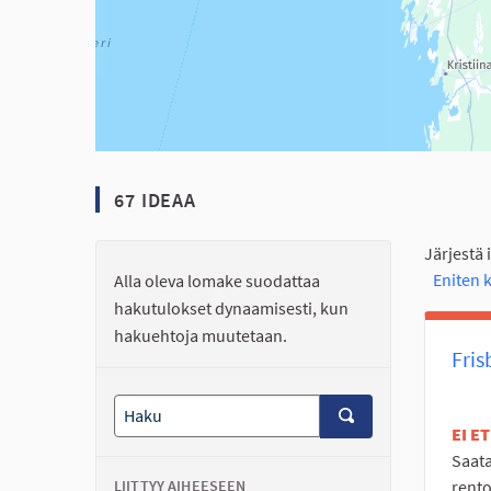
67 IDEAA
Järjestä 
Eniten
Alla oleva lomake suodattaa
hakutulokset dynaamisesti, kun
hakuehtoja muutetaan.
Fris
EI E
Saata
LIITTYY AIHEESEEN
rento