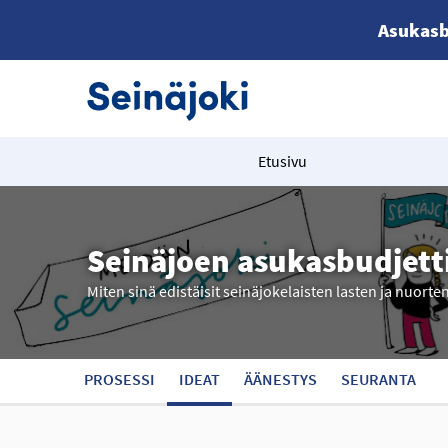
Asukasb
Etusivu
Seinäjoen asukasbudjett
Miten sinä edistäisit seinäjokelaisten lasten ja nuorte
PROSESSI
IDEAT
ÄÄNESTYS
SEURANTA