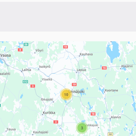
linkki)
sivun tietueet karttapisteinä. Elementtiä voi käyttää ruudunlukijall
10
3