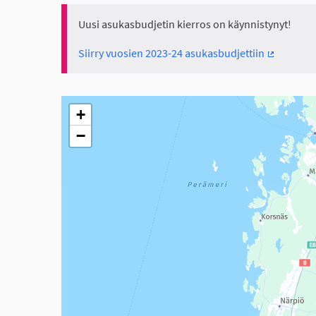
Uusi asukasbudjetin kierros on käynnistynyt!
Siirry vuosien 2023-24 asukasbudjettiin
(Ulkoinen 
Seuraavassa elementissä on kartta, joka esittää tämän 
+
−