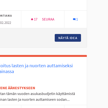
ONTIAIKA
17
17 SEURAAJAA
SEURAA
1
.02.2022
SEINÄKIIPEILYÄ SEINÄJOELLE
USFESTARIT
NÄYTÄ IDEA
SEINÄKIIPEILYÄ S
oitus lasten ja nuorten auttamiseksi
ainassa
ETENE ÄÄNESTYKSEEN
tan tämän vuoden asukasbudjetin käyttämistä
inan lasten ja nuorten auttamiseen sodan...