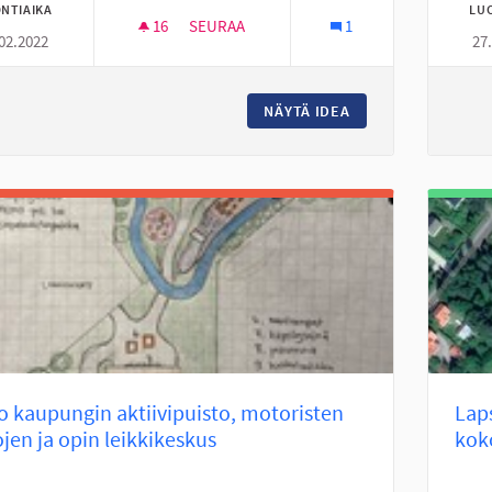
NTIAIKA
LU
16
16 SEURAAJAA
SEURAA
1
02.2022
27
NUORTEN TOIVEET
NÄYTÄ IDEA
NUORTEN TOIVEET
 kaupungin aktiivipuisto, motoristen
Laps
ojen ja opin leikkikeskus
kok