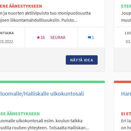
TENE ÄÄNESTYKSEEN
ETE
n ja nuorten aktiivipuisto tuo monipuolisuutta
Joupp
joen liikuntamahdollisuuksiin. Puisto...
muutt
NTIAIKA
LU
16
16 SEURAAJAA
SEURAA
1
03.2022
03
KOKO KAUPUNGIN AKTIIVIPUISTO, MOTORI
NÄYTÄ IDEA
KOKO KAUPUNGIN A
luomalle/Halliskalle ulkokuntosali
Har
NEE ÄÄNESTYKSEEN
EI 
uomalle ulkokuntosali esim. koulun taikka
Eri l
sotila rouben yhteyteen. Toisaalta Halliskan...
on he