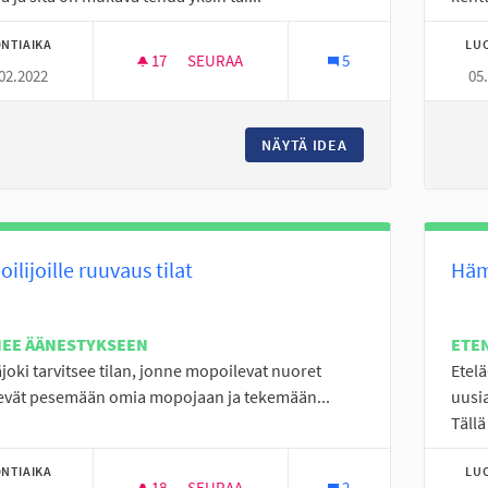
NTIAIKA
LU
17
17 SEURAAJAA
SEURAA
5
02.2022
05
FRISBEEGOLF RATA
NÄYTÄ IDEA
FRISBEEGOLF RATA
ilijoille ruuvaus tilat
Häm
NEE ÄÄNESTYKSEEN
ETE
joki tarvitsee tilan, jonne mopoilevat nuoret
Etel
evät pesemään omia mopojaan ja tekemään...
uusia
Tällä
NTIAIKA
LU
18
18 SEURAAJAA
SEURAA
2