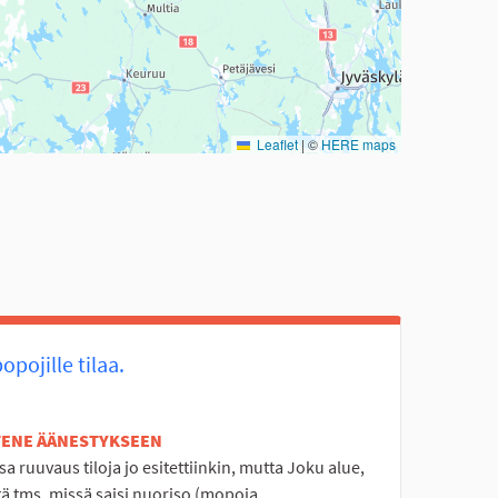
Leaflet
|
©
HERE maps
pojille tilaa.
ETENE ÄÄNESTYKSEEN
a ruuvaus tiloja jo esitettiinkin, mutta Joku alue,
ä tms, missä saisi nuoriso (mopoja...