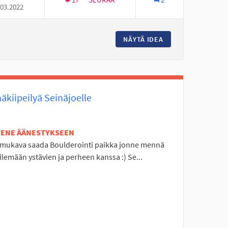
.03.2022
HÄMÄHÄKKIKEINU ETELÄ-SEINÄJOELLE.
UVAUS TILAT
NÄYTÄ IDEA
HÄMÄHÄKKIKEINU 
äkiipeilyä Seinäjoelle
ETENE ÄÄNESTYKSEEN
i mukava saada Boulderointi paikka jonne mennä
ilemään ystävien ja perheen kanssa :) Se...