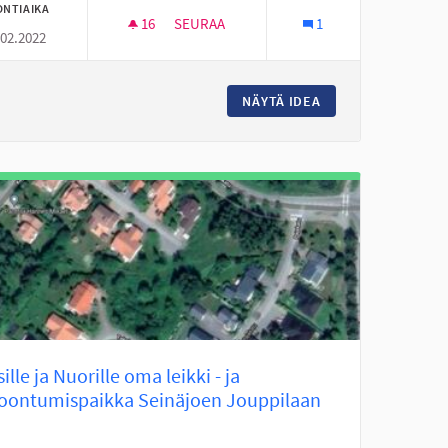
ONTIAIKA
16
16 SEURAAJAA
SEURAA
1
.02.2022
LAHJOITUS LASTEN JA NUORTEN AUTTAMI
NÄYTÄ IDEA
LAHJOITUS LASTE
ille ja Nuorille oma leikki - ja
oontumispaikka Seinäjoen Jouppilaan