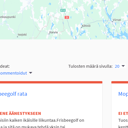
ideat:
Tulosten määrä sivulla:
20
 kommentoidut
beegolf rata
Mopo
TENE ÄÄNESTYKSEEN
EI 
isiin kaiken ikäisille liikuntaa.Frisbeegolf on
Tuoss
a ja sitä on mukava tehdä yksin tai...
kentt