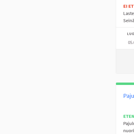
EI E
Laste
Seinä
LUO
05.
Paju
ETE
Pajul
nuori