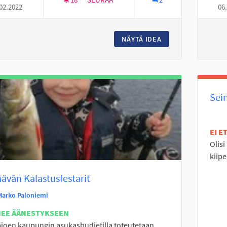
02.2022
06
MOPOILIJOILLE RUUVAUS TILAT
NÄYTÄ IDEA
MOPOILIJOILLE RU
Sein
EI 
Olis
kiipe
ävän Kalastusfestarit
Marko Paloniemi
NEE ÄÄNESTYKSEEN
joen kaupungin asukasbudjetilla toteutetaan