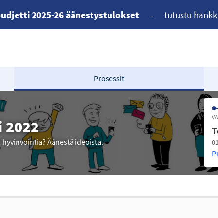
udjetti 2025-26 äänestystulokset
-
tutustu hankk
Prosessit
VA
i 2022
T
n hyvinvointia? Äänestä ideoista.
01
P