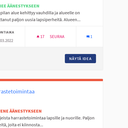
NEE ÄÄNESTYKSEEN
ilan alue kehittyy vauhdilla ja alueelle on
anut paljon uusia lapsiperheitä. Alueen...
ONTIAIKA
17
17 SEURAAJAA
SEURAA
1
.03.2022
STEN TAITOJEN JA OPIN LEIKKIKESKUS
LAPSILLE JA NUORILLE OMA LEIKKI - JA
KTIIVIPUISTO, MOTORISTEN TAITOJEN JA OPIN LEIKKIKESKUS
NÄYTÄ IDEA
LAPSILLE JA NUOR
rastetoimintaa
ETENE ÄÄNESTYKSEEN
ajeista harrastetoimintaa lapsille ja nuorille. Paljon
itä, joita ei kiinnosta...