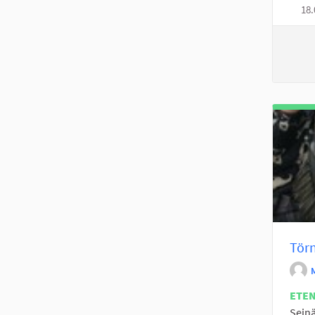
18.
Törn
ETE
Seinä