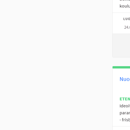
koulu
LUO
24.
Nuor
ETE
Ideoi
paran
- fris