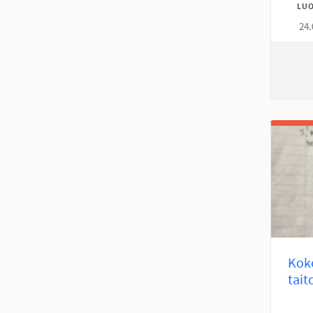
LUO
24.
Koko
tait