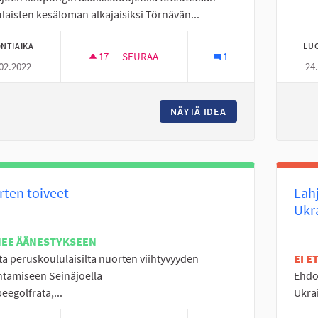
laisten kesäloman alkajaisiksi Törnävän...
NTIAIKA
LU
17
17 SEURAAJAA
SEURAA
1
02.2022
24
TÖRNÄVÄN KALASTUSFESTARIT
NÄYTÄ IDEA
TÖRNÄVÄN KALAST
ten toiveet
Lahj
Ukr
NEE ÄÄNESTYKSEEN
ta peruskoululaisilta nuorten viihtyvyyden
EI 
tamiseen Seinäjoella
Ehdo
beegolfrata,...
Ukra