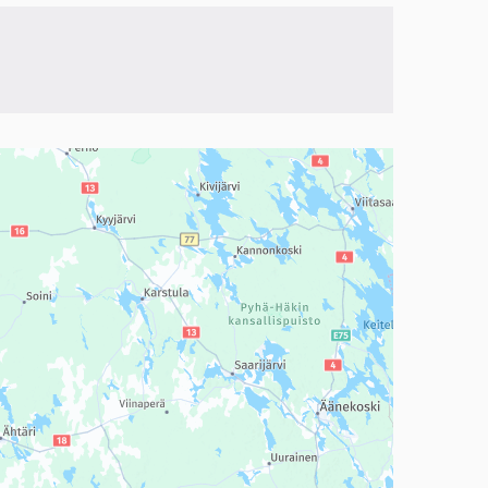
a, mutta se voi olla vaikeaselkoinen.