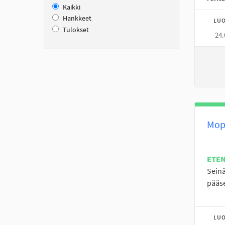
Kaikki
Hankkeet
LUO
Tulokset
24.
Mopo
ETE
Seinä
pääs
LUO