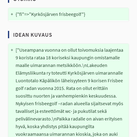
+
{"fi"=>"Kyrkösjärven frisbeegolf"}
IDEAN KUVAUS
+
["Useampana vuonna on ollut toivomuksia laajentaa 
9 korista rataa 18 koriseksi kaupungin omistamalle 
maalle uimarannan metsikköön.\nLakeuden 
Elämysliikunta ry toteutti Kyrkösjärven uimarannalle 
Luontotalo Käpälikön läheisyyteen 9 korisen Frisbee 
golf radan vuonna 2015. Rata on ollut erittäin 
suosittu nuorten ja vanhempienkin keskuudessa. 
Nykyisen frisbeegolf –radan alueella sijaitsevat myös 
tavalliset ja esteettömät wc- ja pukutilat sekä 
pelivälinevarasto.\nPaikka radalle on aivan erityisen 
hyvä, koska yhdistys pitää kaupungilta 
vuokraamaansa uimarannan kioskia, joka on auki 