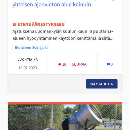
yhteisen ajanvieton alue keinuin
EI ETENE ÄÄNESTYKSEEN
Ajatuksena Luomankylän koulun kauniin puutarha-
alueen hyödyntäminen käyttöön kehittämällä siitä...
Rajaa tulokset teeman mukaan: Eteläinen Seinäjoki
Eteläinen Seinäjoki
LUONTIAIKA
18
18 SEURAAJAA
SEURAA
0
18.01.2023
LUOMANKYLÄN KOULUN PUUTAR
NÄYTÄ IDEA
LUOMANK