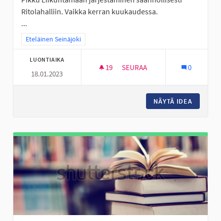
Ritolahalliin. Vaikka kerran kuukaudessa.
...
Rajaa tulokset teeman mukaan: Eteläinen Seinäjoki
Eteläinen Seinäjoki
LUONTIAIKA
19
19 SEURAAJAA
SEURAA
0
18.01.2023
PERÄSEINÄJOELLE PIKKU LIIK
NÄYTÄ IDEA
PERÄSEI