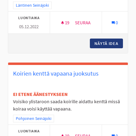
Rajaa tulokset teeman mukaan: Läntinen Seinäjoki
Läntinen Seinäjoki
LUONTIAIKA
19
19 SEURAAJAA
SEURAA
0
05.12.2022
JOUPPISKAN PULKKAMÄKI KU
NÄYTÄ IDEA
JOUPPIS
Koirien kenttä vapaana juoksutus
EI ETENE ÄÄNESTYKSEEN
Voisiko ylistaroon saada koirille aidattu kenttä missä
koiraa voisi käyttää vapaana.
Rajaa tulokset teeman mukaan: Pohjoinen Seinäjoki
Pohjoinen Seinäjoki
LUONTIAIKA
19
19 SEURAAJAA
SEURAA
0