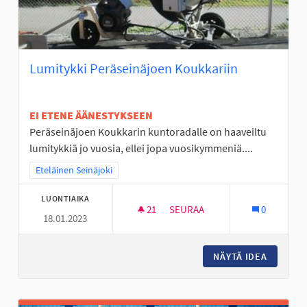
Lumitykki Peräseinäjoen Koukkariin
EI ETENE ÄÄNESTYKSEEN
Peräseinäjoen Koukkarin kuntoradalle on haaveiltu
lumitykkiä jo vuosia, ellei jopa vuosikymmeniä....
Rajaa tulokset teeman mukaan: Eteläinen Seinäjoki
Eteläinen Seinäjoki
LUONTIAIKA
21
21 SEURAAJAA
SEURAA
0
18.01.2023
LUMITYKKI PERÄSEINÄJOEN K
NÄYTÄ IDEA
LUMITYK