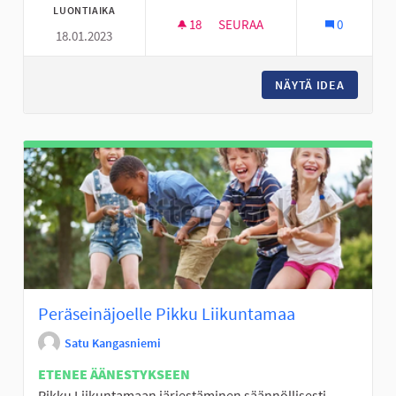
LUONTIAIKA
18
18 SEURAAJAA
SEURAA
0
18.01.2023
VANHEMMUUTTA TUKEVIA LUEN
NÄYTÄ IDEA
VANHEMM
Peräseinäjoelle Pikku Liikuntamaa
Satu Kangasniemi
ETENEE ÄÄNESTYKSEEN
Pikku Liikuntamaan järjestäminen säännöllisesti