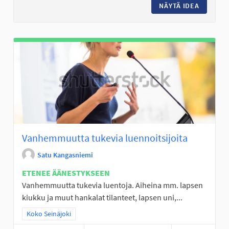
NÄYTÄ IDEA
VESIJU
Vanhemmuutta tukevia luennoitsijoita
Satu Kangasniemi
ETENEE ÄÄNESTYKSEEN
Vanhemmuutta tukevia luentoja. Aiheina mm. lapsen
kiukku ja muut hankalat tilanteet, lapsen uni,...
Rajaa tulokset teeman mukaan: Koko Seinäjoki
Koko Seinäjoki