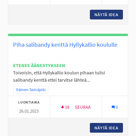
NÄYTÄ IDEA
SKUUTIN
Piha salibandy kenttä Hyllykallio koululle
ETENEE ÄÄNESTYKSEEN
Toivoisin, että Hyllykallio koulun pihaan tulisi
salibandy kenttä ettei tarvitse lähteä...
Rajaa tulokset teeman mukaan: Itäinen Seinäjoki
Itäinen Seinäjoki
LUONTIAIKA
18
18 SEURAAJAA
SEURAA
0
26.01.2023
PIHA SALIBANDY KENTTÄ HYLL
NÄYTÄ IDEA
PIHA SA