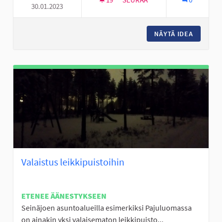
30.01.2023
KOIRIEN KENTTÄ VAPAANA JU
NÄYTÄ IDEA
KOIRIEN
Valaistus leikkipuistoihin
ETENEE ÄÄNESTYKSEEN
Seinäjoen asuntoalueilla esimerkiksi Pajuluomassa
on ainakin yksi valaisematon leikkipuisto...