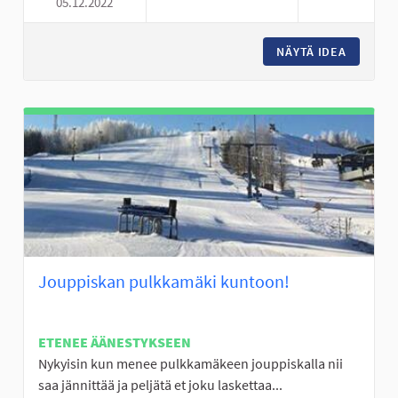
05.12.2022
LÄHILIIKUNTAPAIKKA KUNTOR
NÄYTÄ IDEA
LÄHILII
Jouppiskan pulkkamäki kuntoon!
ETENEE ÄÄNESTYKSEEN
Nykyisin kun menee pulkkamäkeen jouppiskalla nii
saa jännittää ja peljätä et joku laskettaa...