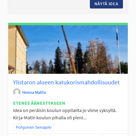
NÄYTÄ IDEA
TALVIVÄ
Ylistaron alueen katukorismahdollisuudet
Henna Malila
ETENEE ÄÄNESTYKSEEN
Idea on peräisin koulun oppilailta jo viime syksyltä.
Kirja-Matin koulun pihalla oli pieni...
Rajaa tulokset teeman mukaan: Pohjoinen Seinäjoki
Pohjoinen Seinäjoki