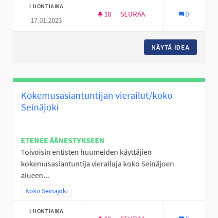
LUONTIAIKA
18
18 SEURAAJAA
SEURAA
0
17.01.2023
YLISTARON ALUEEN KATUKOR
NÄYTÄ IDEA
YLISTA
Kokemusasiantuntijan vierailut/koko
Seinäjoki
ETENEE ÄÄNESTYKSEEN
Toivoisin entisten huumeiden käyttäjien
kokemusasiantuntija vierailuja koko Seinäjoen
alueen...
Rajaa tulokset teeman mukaan: Koko Seinäjoki
Koko Seinäjoki
LUONTIAIKA