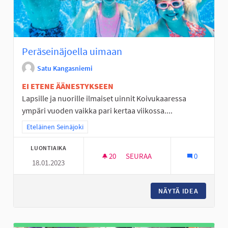
Peräseinäjoella uimaan
Satu Kangasniemi
EI ETENE ÄÄNESTYKSEEN
Lapsille ja nuorille ilmaiset uinnit Koivukaaressa
ympäri vuoden vaikka pari kertaa viikossa....
Rajaa tulokset teeman mukaan: Eteläinen Seinäjoki
Eteläinen Seinäjoki
LUONTIAIKA
20
20 SEURAAJAA
SEURAA
0
18.01.2023
PERÄSEINÄJOELLA UIMAAN
NÄYTÄ IDEA
PERÄSEI