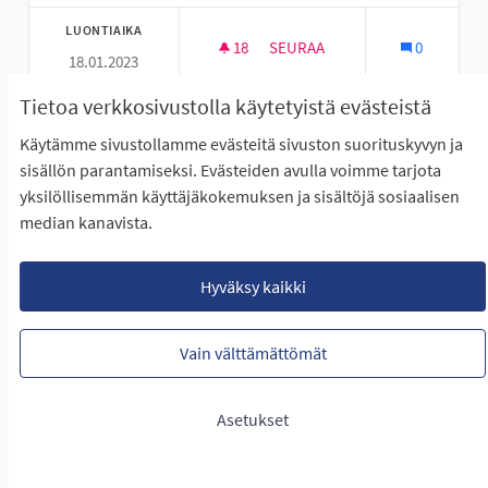
LUONTIAIKA
18
18 SEURAAJAA
SEURAA
0
18.01.2023
PERÄSEINÄJOEN NUORILLE MO
Tietoa verkkosivustolla käytetyistä evästeistä
NÄYTÄ IDEA
PERÄSEI
Käytämme sivustollamme evästeitä sivuston suorituskyvyn ja
sisällön parantamiseksi. Evästeiden avulla voimme tarjota
yksilöllisemmän käyttäjäkokemuksen ja sisältöjä sosiaalisen
median kanavista.
Hyväksy kaikki
Vain välttämättömät
Kasperiin katukoriskenttä
Asetukset
T K
EI ETENE ÄÄNESTYKSEEN