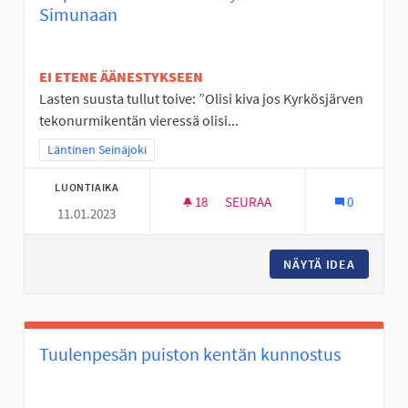
Simunaan
EI ETENE ÄÄNESTYKSEEN
Lasten suusta tullut toive: ”Olisi kiva jos Kyrkösjärven
tekonurmikentän vieressä olisi...
Rajaa tulokset teeman mukaan: Läntinen Seinäjoki
Läntinen Seinäjoki
LUONTIAIKA
18
18 SEURAAJAA
SEURAA
0
11.01.2023
YMPÄRIVUOTINEN ULKOSÄHLY
NÄYTÄ IDEA
YMPÄRI
Tuulenpesän puiston kentän kunnostus