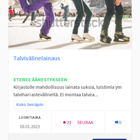
Talvivälinelainaus
ETENEE ÄÄNESTYKSEEN
Kirjastolle mahdollisuus lainata suksia, luistimia ym
talviharrastevälineitä. Ei montaa talvea...
Rajaa tulokset teeman mukaan: Koko Seinäjoki
Koko Seinäjoki
LUONTIAIKA
21
21 SEURAAJAA
SEURAA
0
18.01.2023
TALVIVÄLINELAINAUS