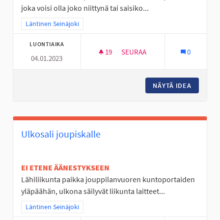
joka voisi olla joko niittynä tai saisiko...
Rajaa tulokset teeman mukaan: Läntinen Seinäjoki
Läntinen Seinäjoki
LUONTIAIKA
19
19 SEURAAJAA
SEURAA
0
04.01.2023
NIITTY TAI MONITOIMIKENTTÄ.
NÄYTÄ IDEA
NIITTY 
Ulkosali joupiskalle
EI ETENE ÄÄNESTYKSEEN
Lähiliikunta paikka jouppilanvuoren kuntoportaiden
yläpäähän, ulkona säilyvät liikunta laitteet...
Rajaa tulokset teeman mukaan: Läntinen Seinäjoki
Läntinen Seinäjoki