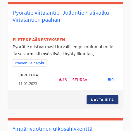
Pyörätie Viitalantie- Jöllöntie + alikulku
Viitalantien päähän
EI ETENE ÄÄNESTYKSEEN
Pyörätie olisi varmasti turvallisempi koulumatkoille.
Ja se varmasti myös lisäisi hyötyliikuntaa,...
Rajaa tulokset teeman mukaan: Itäinen Seinäjoki
Itäinen Seinäjoki
LUONTIAIKA
18
18 SEURAAJAA
SEURAA
0
11.01.2023
PYÖRÄTIE VIITALANTIE- JÖLLÖ
NÄYTÄ IDEA
PYÖRÄTI
Ympärivuotinen ulkosählykenttä