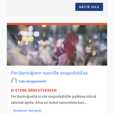
NÄYTÄ IDEA
KIERTÄV
Peräseinäjoen nuorille mopoilutilaa
Satu Kangasniemi
EI ETENE ÄÄNESTYKSEEN
Peräseinäjoella ei ole mopoikäisille paikkaa missä
saisivat ajella. Aina on tullut sanomista kun...
Rajaa tulokset teeman mukaan: Eteläinen Seinäjoki
Eteläinen Seinäjoki