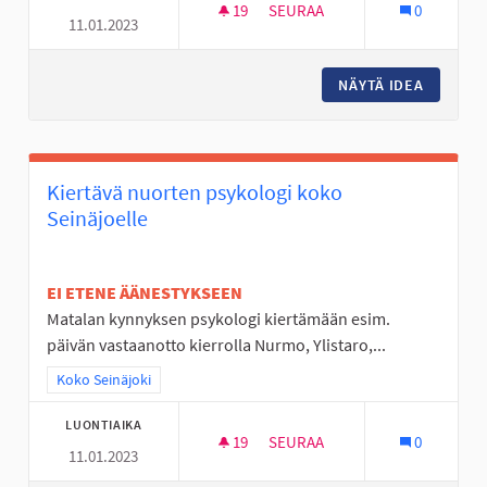
19
19 SEURAAJAA
SEURAA
0
11.01.2023
LIIKENNEPUISTOON HUOLTOA
NÄYTÄ IDEA
LIIKEN
Kiertävä nuorten psykologi koko
Seinäjoelle
EI ETENE ÄÄNESTYKSEEN
Matalan kynnyksen psykologi kiertämään esim.
päivän vastaanotto kierrolla Nurmo, Ylistaro,...
Rajaa tulokset teeman mukaan: Koko Seinäjoki
Koko Seinäjoki
LUONTIAIKA
19
19 SEURAAJAA
SEURAA
0
11.01.2023
KIERTÄVÄ NUORTEN PSYKOLOG