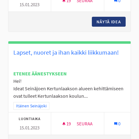
19
19 SEURAAJAA
SEURAA
0
15.01.2023
KOKEMUSASIANTUNTIJAN VIER
NÄYTÄ IDEA
KOKEMUS
Lapset, nuoret ja ihan kaikki liikkumaan!
ETENEE ÄÄNESTYKSEEN
Hei!
Ideat Seinäjoen Kertunlaakson alueen kehittämiseen
ovat tulleet Kertunlaakson koulun...
Rajaa tulokset teeman mukaan: Itäinen Seinäjoki
Itäinen Seinäjoki
LUONTIAIKA
19
19 SEURAAJAA
SEURAA
0
15.01.2023
LAPSET, NUORET JA IHAN KAIK