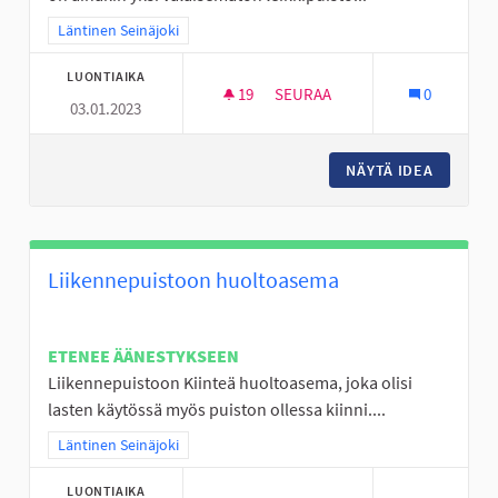
Rajaa tulokset teeman mukaan: Läntinen Seinäjoki
Läntinen Seinäjoki
LUONTIAIKA
19
19 SEURAAJAA
SEURAA
0
03.01.2023
VALAISTUS LEIKKIPUISTOIHIN
NÄYTÄ IDEA
VALAIST
Liikennepuistoon huoltoasema
ETENEE ÄÄNESTYKSEEN
Liikennepuistoon Kiinteä huoltoasema, joka olisi
lasten käytössä myös puiston ollessa kiinni....
Rajaa tulokset teeman mukaan: Läntinen Seinäjoki
Läntinen Seinäjoki
LUONTIAIKA