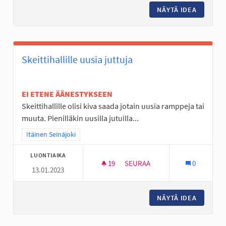
NÄYTÄ IDEA
LAPSET,
Skeittihallille uusia juttuja
EI ETENE ÄÄNESTYKSEEN
Skeittihallille olisi kiva saada jotain uusia ramppeja tai
muuta. Pienilläkin uusilla jutuilla...
Rajaa tulokset teeman mukaan: Itäinen Seinäjoki
Itäinen Seinäjoki
LUONTIAIKA
19
19 SEURAAJAA
SEURAA
0
13.01.2023
SKEITTIHALLILLE UUSIA JUTTU
NÄYTÄ IDEA
SKEITTI