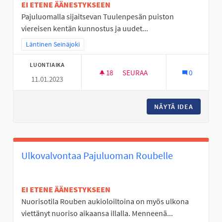
EI ETENE ÄÄNESTYKSEEN
Pajuluomalla sijaitsevan Tuulenpesän puiston
viereisen kentän kunnostus ja uudet...
Rajaa tulokset teeman mukaan: Läntinen Seinäjoki
Läntinen Seinäjoki
LUONTIAIKA
18
18 SEURAAJAA
SEURAA
0
11.01.2023
TUULENPESÄN PUISTON KEN
NÄYTÄ IDEA
TUULEN
Ulkovalvontaa Pajuluoman Roubelle
EI ETENE ÄÄNESTYKSEEN
Nuorisotila Rouben aukioloiltoina on myös ulkona
viettänyt nuoriso aikaansa illalla. Menneenä...