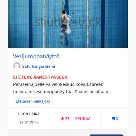
Vesijumppanäyttö
Satu Kangasniemi
EI ETENE ÄÄNESTYKSEEN
Peräseinäjoelle Palvelukeskus Koivukaareen
toivotaan vesijumppanäyttöä. Saataisiin altaan...
Rajaa tulokset teeman mukaan: Eteläinen Seinäjoki
Eteläinen Seinäjoki
LUONTIAIKA
23
23 SEURAAJAA
SEURAA
0
18.01.2023
VESIJUMPPANÄYTTÖ