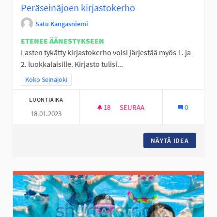
Peräseinäjoen kirjastokerho
Satu Kangasniemi
ETENEE ÄÄNESTYKSEEN
Lasten tykätty kirjastokerho voisi järjestää myös 1. ja
2. luokkalaisille. Kirjasto tulisi...
Rajaa tulokset teeman mukaan: Koko Seinäjoki
Koko Seinäjoki
LUONTIAIKA
18
18 SEURAAJAA
SEURAA
0
18.01.2023
PERÄSEINÄJOEN KIRJASTOKE
NÄYTÄ IDEA
PERÄSE