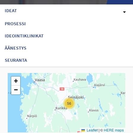
IDEAT
PROSESSI
IDEOINTIKLINIKAT
ÄÄNESTYS
SEURANTA
Seuraavassa elementissä on kartta, joka esittää tämän sivun tiet
+
−
56
Leaflet
|
©
HERE maps