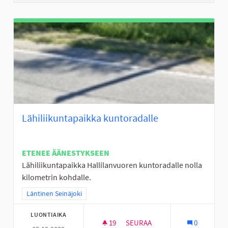
Lähiliikuntapaikka kuntoradalle
ETENEE ÄÄNESTYKSEEN
Lähiliikuntapaikka Hallilanvuoren kuntoradalle nolla
kilometrin kohdalle.
Rajaa tulokset teeman mukaan: Läntinen Seinäjoki
Läntinen Seinäjoki
LUONTIAIKA
19
19 SEURAAJAA
SEURAA
0