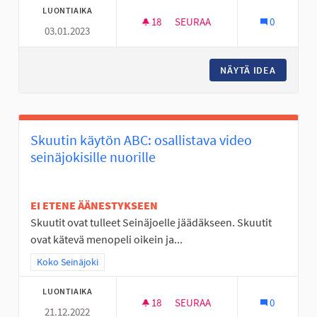
LUONTIAIKA
18
18 SEURAAJAA
SEURAA
0
03.01.2023
ULKOSALI JOUPISKALLE
NÄYTÄ IDEA
ULKOSAL
Skuutin käytön ABC: osallistava video
seinäjokisille nuorille
EI ETENE ÄÄNESTYKSEEN
Skuutit ovat tulleet Seinäjoelle jäädäkseen. Skuutit
ovat kätevä menopeli oikein ja...
Rajaa tulokset teeman mukaan: Koko Seinäjoki
Koko Seinäjoki
LUONTIAIKA
18
18 SEURAAJAA
SEURAA
0
21.12.2022
SKUUTIN KÄYTÖN ABC: OSALLIS