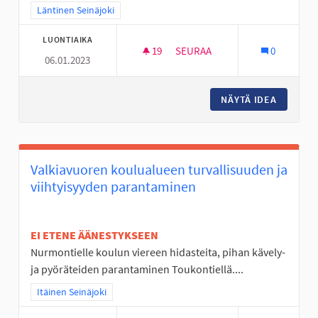
Rajaa tulokset teeman mukaan: Läntinen Seinäjoki
Läntinen Seinäjoki
LUONTIAIKA
19
19 SEURAAJAA
SEURAA
0
06.01.2023
ULKOVALVONTAA PAJULUOMAN
NÄYTÄ IDEA
ULKOVA
Valkiavuoren koulualueen turvallisuuden ja
viihtyisyyden parantaminen
EI ETENE ÄÄNESTYKSEEN
Nurmontielle koulun viereen hidasteita, pihan kävely-
ja pyöräteiden parantaminen Toukontiellä....
Rajaa tulokset teeman mukaan: Itäinen Seinäjoki
Itäinen Seinäjoki