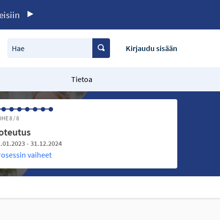
eisiin
Hae
Kirjaudu sisään
Tietoa
IHE 8 / 8
oteutus
.01.2023 - 31.12.2024
rosessin vaiheet