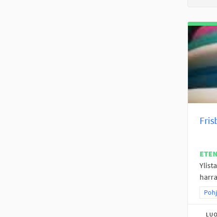
Fris
ETE
Ylist
harra
Raja
Pohj
LUO