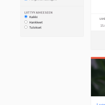
LIITTYY AIHEESEEN
Kaikki
LUO
Hankkeet
15.
Tulokset
Luo