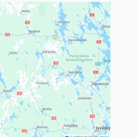
a, mutta se voi olla vaikeaselkoinen.
Leaflet
|
©
HERE maps