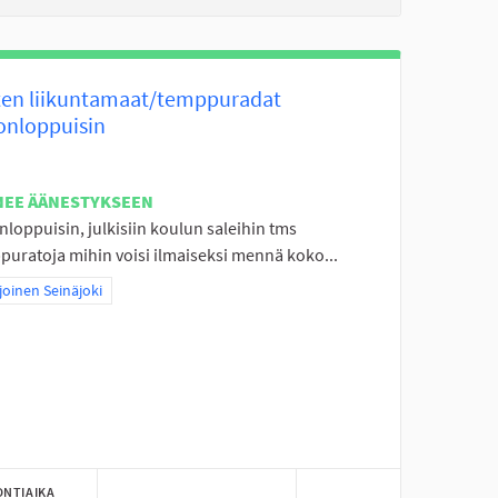
ten liikuntamaat/temppuradat
konloppuisin
NEE ÄÄNESTYKSEEN
nloppuisin, julkisiin koulun saleihin tms
puratoja mihin voisi ilmaiseksi mennä koko...
aa tulokset teeman mukaan: Pohjoinen Seinäjoki
oinen Seinäjoki
ONTIAIKA