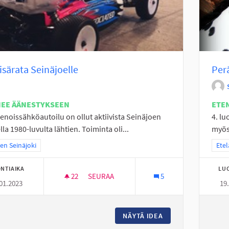
isärata Seinäjoelle
Per
NEE ÄÄNESTYKSEEN
ETE
enoissähköautoilu on ollut aktiivista Seinäjoen
4. lu
lla 1980-luvulta lähtien. Toiminta oli...
myös 
a tulokset teeman mukaan: Itäinen Seinäjoki
nen Seinäjoki
Raja
Etel
NTIAIKA
LU
22
22 SEURAAJAA
SEURAA
5
01.2023
19
RC SISÄRATA SEINÄJOELLE
NÄYTÄ IDEA
RC SISÄRATA SEIN