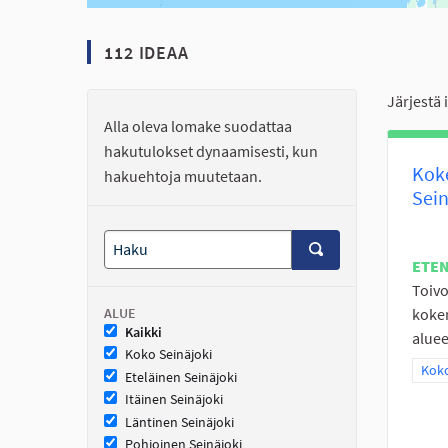
112 IDEAA
Järjestä 
Alla oleva lomake suodattaa
hakutulokset dynaamisesti, kun
Koke
hakuehtoja muutetaan.
Sein
ETE
Toivo
ALUE
kokem
Kaikki
aluee
Koko Seinäjoki
Raja
Koko
Eteläinen Seinäjoki
Itäinen Seinäjoki
Läntinen Seinäjoki
Pohjoinen Seinäjoki