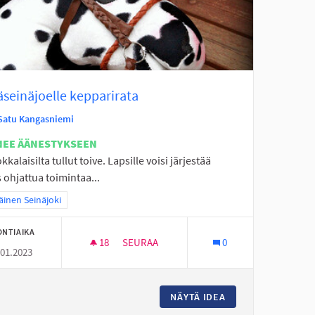
äseinäjoelle kepparirata
Satu Kangasniemi
NEE ÄÄNESTYKSEEN
okkalaisilta tullut toive. Lapsille voisi järjestää
ohjattua toimintaa...
a tulokset teeman mukaan: Eteläinen Seinäjoki
äinen Seinäjoki
ONTIAIKA
18
18 SEURAAJAA
SEURAA
0
.01.2023
PERÄSEINÄJOELLE KEPPARIRATA
ÄJOELLE
NÄYTÄ IDEA
PERÄSEINÄJOELLE