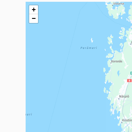
Seuraavassa elementissä on kartta, joka esittää tämän 
+
−