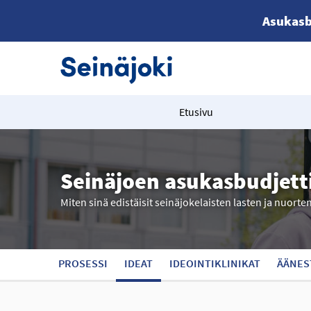
Asukasb
Etusivu
Seinäjoen asukasbudjett
Miten sinä edistäisit seinäjokelaisten lasten ja nuorte
PROSESSI
IDEAT
IDEOINTIKLINIKAT
ÄÄNES