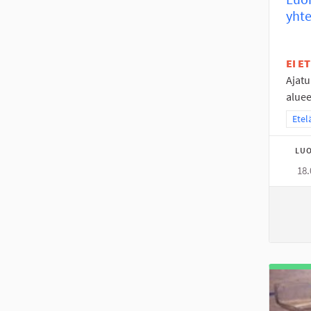
yhte
EI E
Ajat
aluee
Raja
Etel
LUO
18.