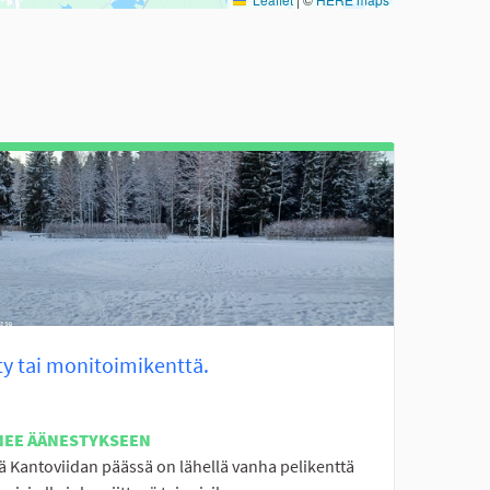
ty tai monitoimikenttä.
NEE ÄÄNESTYKSEEN
ä Kantoviidan päässä on lähellä vanha pelikenttä