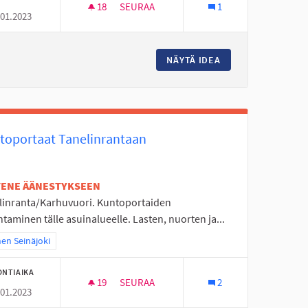
18
18 SEURAAJAA
SEURAA
1
.01.2023
LASTEN LIIKUNTAMAAT/TEMPPURADAT VII
ISTAROON
NÄYTÄ IDEA
LASTEN LIIKUNTA
toportaat Tanelinrantaan
ETENE ÄÄNESTYKSEEN
linranta/Karhuvuori. Kuntoportaiden
taminen tälle asuinalueelle. Lasten, nuorten ja...
a tulokset teeman mukaan: Itäinen Seinäjoki
nen Seinäjoki
ONTIAIKA
19
19 SEURAAJAA
SEURAA
2
.01.2023
KUNTOPORTAAT TANELINRANTAAN