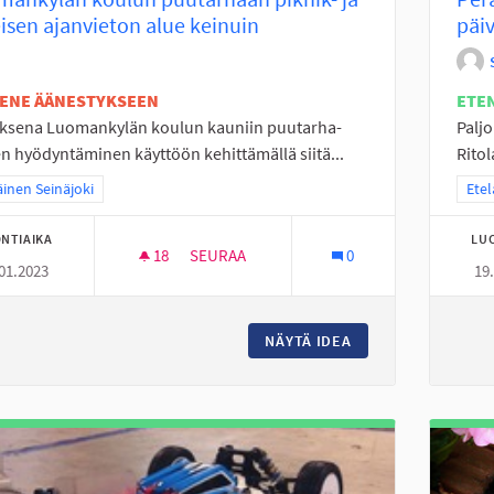
isen ajanvieton alue keinuin
päiv
TENE ÄÄNESTYKSEEN
ETE
uksena Luomankylän koulun kauniin puutarha-
Paljo
n hyödyntäminen käyttöön kehittämällä siitä...
Ritol
a tulokset teeman mukaan: Eteläinen Seinäjoki
äinen Seinäjoki
Raja
Etel
NTIAIKA
LU
18
18 SEURAAJAA
SEURAA
0
01.2023
19
LUOMANKYLÄN KOULUN PUUTARHAAN PIKNI
NÄYTÄ IDEA
LUOMANKYLÄN KOUL