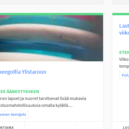
Las
vii
ETE
Viiko
temp
beegolfia Ylistaroon
Raj
Pohj
NEE ÄÄNESTYKSEEN
aron lapset ja nuoret tarvitsevat lisää mukavia
stusmahdollisuuksia omalla kylällä....
a tulokset teeman mukaan: Pohjoinen Seinäjoki
oinen Seinäjoki
NTIAIKA
LU