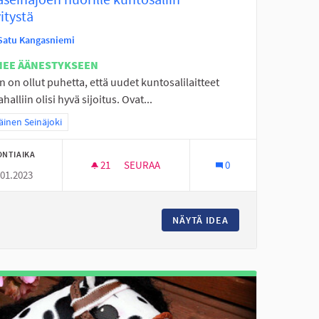
itystä
Satu Kangasniemi
NEE ÄÄNESTYKSEEN
n on ollut puhetta, että uudet kuntosalilaitteet
ahalliin olisi hyvä sijoitus. Ovat...
a tulokset teeman mukaan: Eteläinen Seinäjoki
äinen Seinäjoki
ONTIAIKA
21
21 SEURAAJAA
SEURAA
0
.01.2023
K- JA YHTEISEN AJANVIETON ALUE KEINUIN
PERÄSEINÄJOEN NUORILLE KUNTOSALIIN P
UN PUUTARHAAN PIKNIK- JA YHTEISEN AJANVIETON ALUE KEINUI
NÄYTÄ IDEA
PERÄSEINÄJOEN NU