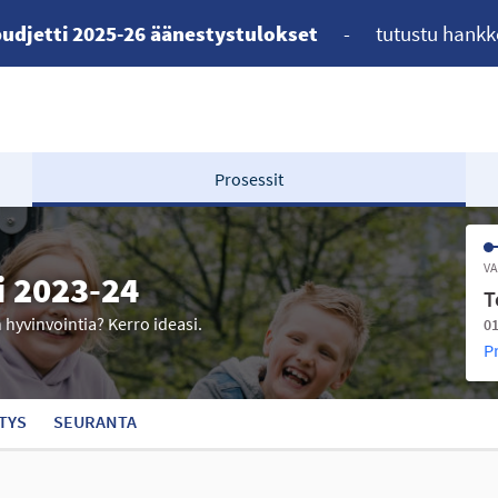
udjetti 2025-26 äänestystulokset
-
tutustu hankk
Prosessit
VA
i 2023-24
T
n hyvinvointia? Kerro ideasi.
01
P
TYS
SEURANTA