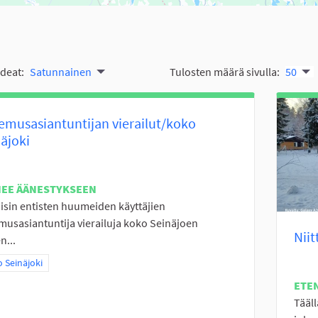
ideat:
Satunnainen
Tulosten määrä sivulla:
50
musasiantuntijan vierailut/koko
äjoki
NEE ÄÄNESTYKSEEN
isin entisten huumeiden käyttäjien
usasiantuntija vierailuja koko Seinäjoen
Niit
n...
a tulokset teeman mukaan: Koko Seinäjoki
 Seinäjoki
ETE
Tääll