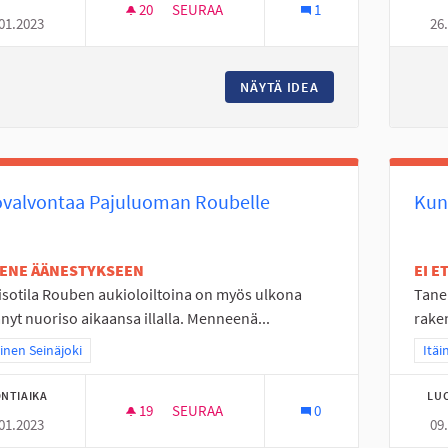
20
20 SEURAAJAA
SEURAA
1
01.2023
26
FRISBEEGOLFIA YLISTAROON
NÄYTÄ IDEA
FRISBEEGOLFIA YL
ovalvontaa Pajuluoman Roubelle
Kun
TENE ÄÄNESTYKSEEN
EI 
sotila Rouben aukioloiltoina on myös ulkona
Tane
änyt nuoriso aikaansa illalla. Menneenä...
raken
a tulokset teeman mukaan: Läntinen Seinäjoki
inen Seinäjoki
Raja
Itäi
NTIAIKA
LU
19
19 SEURAAJAA
SEURAA
0
01.2023
09
ULKOVALVONTAA PAJULUOMAN ROUBELLE