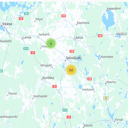
sivun tietueet karttapisteinä. Elementtiä voi käyttää ruudunlukijall
6
50