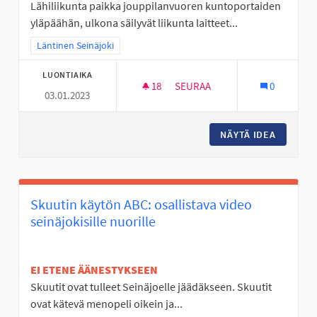
Lähiliikunta paikka jouppilanvuoren kuntoportaiden
yläpäähän, ulkona säilyvät liikunta laitteet...
Rajaa tulokset teeman mukaan: Läntinen Seinäjoki
Läntinen Seinäjoki
LUONTIAIKA
18
18 SEURAAJAA
SEURAA
0
03.01.2023
ULKOSALI JOUPISKALLE
NÄYTÄ IDEA
ULKOSAL
Skuutin käytön ABC: osallistava video
seinäjokisille nuorille
EI ETENE ÄÄNESTYKSEEN
Skuutit ovat tulleet Seinäjoelle jäädäkseen. Skuutit
ovat kätevä menopeli oikein ja...