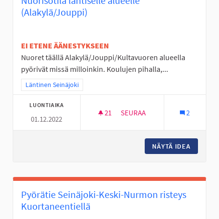
Nuorisotila läntiselle alueelle
(Alakylä/Jouppi)
EI ETENE ÄÄNESTYKSEEN
Nuoret täällä Alakylä/Jouppi/Kultavuoren alueella
pyörivät missä milloinkin. Koulujen pihalla,...
Rajaa tulokset teeman mukaan: Läntinen Seinäjoki
Läntinen Seinäjoki
LUONTIAIKA
21
21 SEURAAJAA
SEURAA
2
01.12.2022
NUORISOTILA LÄNTISELLE ALUE
NÄYTÄ IDEA
NUORISO
Pyörätie Seinäjoki-Keski-Nurmon risteys
Kuortaneentiellä