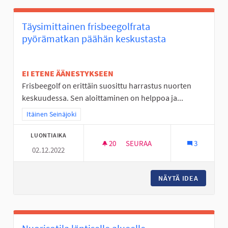
Täysimittainen frisbeegolfrata
pyörämatkan päähän keskustasta
EI ETENE ÄÄNESTYKSEEN
Frisbeegolf on erittäin suosittu harrastus nuorten
keskuudessa. Sen aloittaminen on helppoa ja...
Rajaa tulokset teeman mukaan: Itäinen Seinäjoki
Itäinen Seinäjoki
LUONTIAIKA
20
20 SEURAAJAA
SEURAA
3
02.12.2022
TÄYSIMITTAINEN FRISBEEGOL
NÄYTÄ IDEA
TÄYSIMI