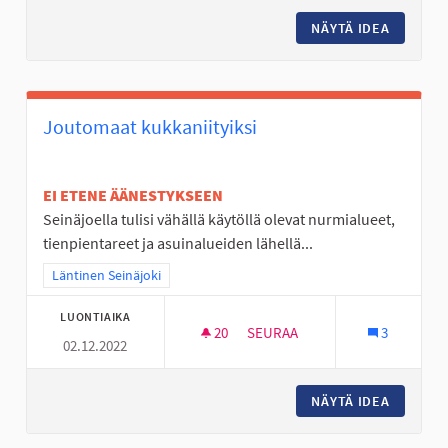
NÄYTÄ IDEA
JOUPPIS
Joutomaat kukkaniityiksi
EI ETENE ÄÄNESTYKSEEN
Seinäjoella tulisi vähällä käytöllä olevat nurmialueet,
tienpientareet ja asuinalueiden lähellä...
Rajaa tulokset teeman mukaan: Läntinen Seinäjoki
Läntinen Seinäjoki
LUONTIAIKA
20
20 SEURAAJAA
SEURAA
3
02.12.2022
JOUTOMAAT KUKKANIITYIKSI
NÄYTÄ IDEA
JOUTOMA