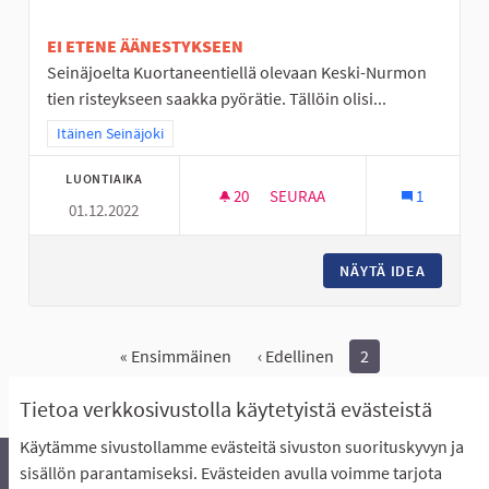
EI ETENE ÄÄNESTYKSEEN
Seinäjoelta Kuortaneentiellä olevaan Keski-Nurmon
tien risteykseen saakka pyörätie. Tällöin olisi...
Rajaa tulokset teeman mukaan: Itäinen Seinäjoki
Itäinen Seinäjoki
LUONTIAIKA
20
20 SEURAAJAA
SEURAA
1
01.12.2022
PYÖRÄTIE SEINÄJOKI-KESKI-
NÄYTÄ IDEA
PYÖRÄTI
« Ensimmäinen
‹ Edellinen
2
Näytä kaikki peruutetut ideat
Tietoa verkkosivustolla käytetyistä evästeistä
Käytämme sivustollamme evästeitä sivuston suorituskyvyn ja
sisällön parantamiseksi. Evästeiden avulla voimme tarjota