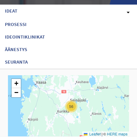
IDEAT
PROSESSI
IDEOINTIKLINIKAT
ÄÄNESTYS
SEURANTA
Seuraavassa elementissä on kartta, joka esittää tämän sivun tiet
+
−
56
Leaflet
|
©
HERE maps