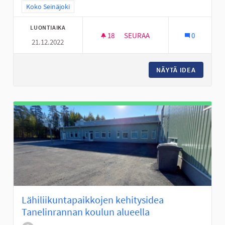
Rajaa tulokset teeman mukaan: Koko Seinäjoki
Koko Seinäjoki
LUONTIAIKA
18
18 SEURAAJAA
SEURAA
0
21.12.2022
SKUUTIN KÄYTÖN ABC: OSALLIS
NÄYTÄ IDEA
SKUUTIN
Lähiliikuntapaikkojen kehitysidea
Tanelinrannan koulun alueella