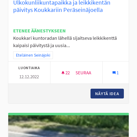
Ulkokunliikuntapaikka ja leikkikentän
päivitys Koukkariin Peräseinäjoella
ETENEE ÄÄNESTYKSEEN
Koukkari kuntoradan lähellä sijaitseva leikkikenttä
kaipaisi päivitystä ja uusia...
Rajaa tulokset teeman mukaan: Eteläinen Seinäjoki
Eteläinen Seinäjoki
LUONTIAIKA
22
22 SEURAAJAA
SEURAA
1
12.12.2022
ULKOKUNLIIKUNTAPAIKKA JA L
NÄYTÄ IDEA
ULKOKUN