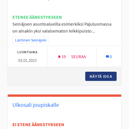
ETENEE ÄÄNESTYKSEEN
Seinäjoen asuntoalueilla esimerkiksi Pajuluomassa
on ainakin yksi valaisematon leikkipuisto...
Rajaa tulokset teeman mukaan: Läntinen Seinäjoki
Läntinen Seinäjoki
LUONTIAIKA
19
19 SEURAAJAA
SEURAA
0
03.01.2023
VALAISTUS LEIKKIPUISTOIHIN
NÄYTÄ IDEA
VALAIST
Ulkosali joupiskalle
EI ETENE ÄÄNESTYKSEEN