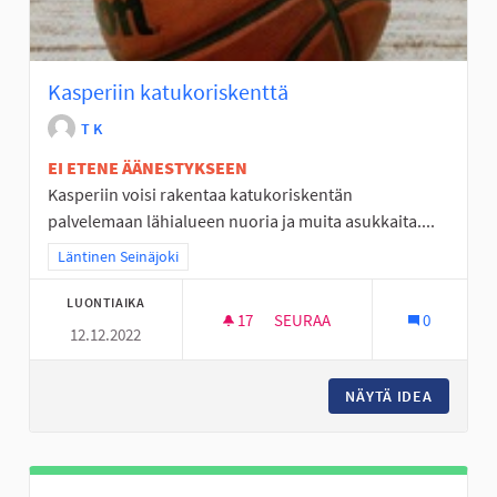
Kasperiin katukoriskenttä
T K
EI ETENE ÄÄNESTYKSEEN
Kasperiin voisi rakentaa katukoriskentän
palvelemaan lähialueen nuoria ja muita asukkaita....
Rajaa tulokset teeman mukaan: Läntinen Seinäjoki
Läntinen Seinäjoki
LUONTIAIKA
17
17 SEURAAJAA
SEURAA
0
12.12.2022
KASPERIIN KATUKORISKENTTÄ
NÄYTÄ IDEA
KASPERI