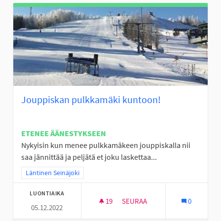
Jouppiskan pulkkamäki kuntoon!
ETENEE ÄÄNESTYKSEEN
Nykyisin kun menee pulkkamäkeen jouppiskalla nii
saa jännittää ja peljätä et joku laskettaa...
Rajaa tulokset teeman mukaan: Läntinen Seinäjoki
Läntinen Seinäjoki
LUONTIAIKA
19
19 SEURAAJAA
SEURAA
0
05.12.2022
JOUPPISKAN PULKKAMÄKI KU