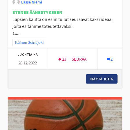
Lasse Niemi
ETENEE ÄÄNESTYKSEEN
Lapsien kautta on esiin tullut seuraavat kaksi ideaa,
joita esitämme toteutettavaksi:
1....
Rajaa tulokset teeman mukaan: Itäinen Seinäjoki
Itäinen Seinäjoki
LUONTIAIKA
23
23 SEURAAJAA
SEURAA
2
20.12.2022
LÄHILIIKUNTAPAIKKOJEN KEH
NÄYTÄ IDEA
LÄHILII