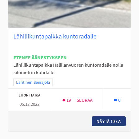
Lähiliikuntapaikka kuntoradalle
ETENEE ÄÄNESTYKSEEN
Lähiliikuntapaikka Hallilanvuoren kuntoradalle nolla
kilometrin kohdalle.
Rajaa tulokset teeman mukaan: Läntinen Seinäjoki
Läntinen Seinäjoki
LUONTIAIKA
19
19 SEURAAJAA
SEURAA
0
05.12.2022
LÄHILIIKUNTAPAIKKA KUNTOR
NÄYTÄ IDEA
LÄHILII