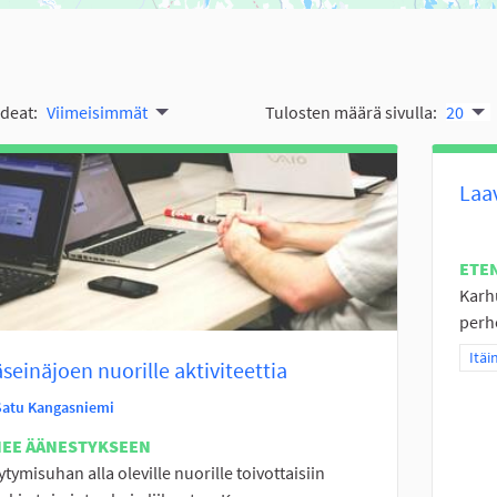
ideat:
Viimeisimmät
Tulosten määrä sivulla:
20
Laa
ETE
Karh
perhe
Raja
Itäi
seinäjoen nuorille aktiviteettia
Satu Kangasniemi
NEE ÄÄNESTYKSEEN
ytymisuhan alla oleville nuorille toivottaisiin