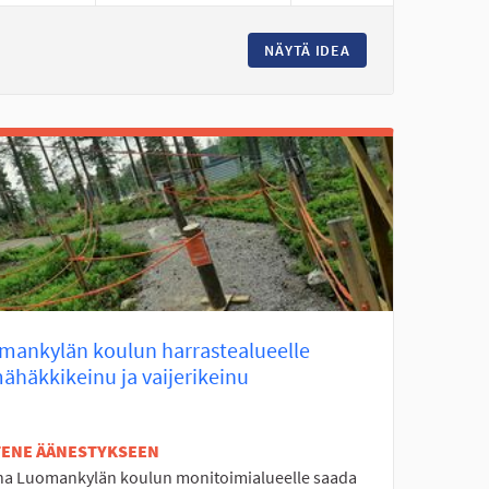
 NUORISOLLE MOPOILUBAANA
NÄYTÄ IDEA
PERÄSEINÄJOELLE
mankylän koulun harrastealueelle
ähäkkikeinu ja vaijerikeinu
ETENE ÄÄNESTYKSEEN
na Luomankylän koulun monitoimialueelle saada