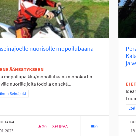
seinäjoelle nuorisolle mopoilubaana
Per
Kala
ja v
TENE ÄÄNESTYKSEEN
na mopoilupaikka/mopoilubaana mopokortin
ille nuorille joita todella on sekä...
EI 
Idean
a tulokset teeman mukaan: Eteläinen Seinäjoki
äinen Seinäjoki
Luom
Raja
Etel
NTIAIKA
LU
20
20 SEURAAJAA
SEURAA
0
01.2023
18
PERÄSEINÄJOELLE NUORISOLLE MOPOILU