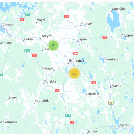
sivun tietueet karttapisteinä. Elementtiä voi käyttää ruudunlukijall
6
50