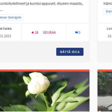
untoilutelineet ja kuntorappuset. Alueen maasto,
hämäh
..
Raja
Etel
a tulokset teeman mukaan: Eteläinen Seinäjoki
äinen Seinäjoki
NTIAIKA
LU
18
18 SEURAAJAA
SEURAA
0
01.2023
18
LUOMANKYLÄN KOULULLE ULKOKUNTOILU
NÄYTÄ IDEA
LUOMANKYLÄN KOU