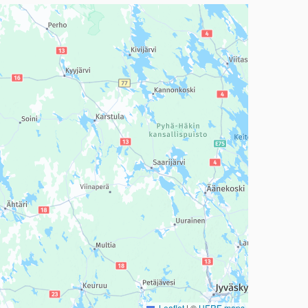
a, mutta se voi olla vaikeaselkoinen.
Leaflet
|
©
HERE maps