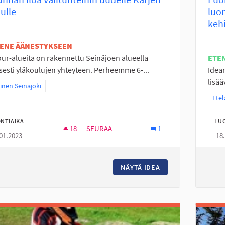
ulle
luo
keh
TENE ÄÄNESTYKSEEN
ur-alueita on rakennettu Seinäjoen alueella
ETE
isesti yläkoulujen yhteyteen. Perheemme 6-...
Idean
lisää
a tulokset teeman mukaan: Läntinen Seinäjoki
inen Seinäjoki
Raja
Etel
NTIAIKA
LU
18
18 SEURAAJAA
SEURAA
1
01.2023
18
LIIKUNNAN ILOA VÄLITUNTEIHIN UUDELLE
NÄYTÄ IDEA
LIIKUNNAN ILOA V