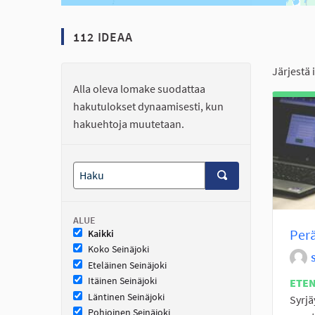
112 IDEAA
Järjestä 
Alla oleva lomake suodattaa
hakutulokset dynaamisesti, kun
hakuehtoja muutetaan.
ALUE
Perä
Kaikki
Koko Seinäjoki
Eteläinen Seinäjoki
Itäinen Seinäjoki
ETE
Läntinen Seinäjoki
Syrjä
Pohjoinen Seinäjoki