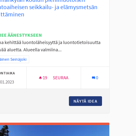
ntoaiheisen seikkailu- ja elämysmetsän
ittäminen
NEE ÄÄNESTYKSEEN
a kehittää luontoläheisyyttä ja luontotietoisuutta
vää aluetta. Alueella valmiina...
a tulokset teeman mukaan: Eteläinen Seinäjoki
äinen Seinäjoki
ONTIAIKA
19
19 SEURAAJAA
SEURAA
0
.01.2023
 KÄRJEN KOULULLE
LUOMANKYLÄN KOULUN PIENIMUOTOISEN 
ÄLITUNTEIHIN UUDELLE KÄRJEN KOULULLE
NÄYTÄ IDEA
LUOMANKYLÄN KOU