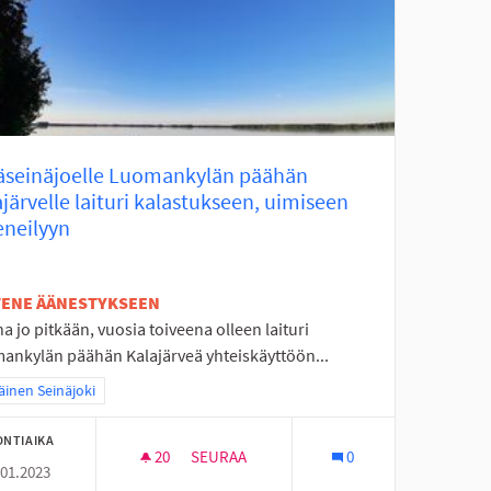
äseinäjoelle Luomankylän päähän
järvelle laituri kalastukseen, uimiseen
eneilyyn
ETENE ÄÄNESTYKSEEN
a jo pitkään, vuosia toiveena olleen laituri
ankylän päähän Kalajärveä yhteiskäyttöön...
a tulokset teeman mukaan: Eteläinen Seinäjoki
äinen Seinäjoki
ONTIAIKA
20
20 SEURAAJAA
SEURAA
0
.01.2023
BAANA
PERÄSEINÄJOELLE LUOMANKYLÄN PÄÄHÄN 