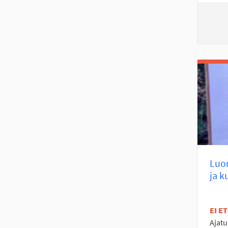
Luom
ja k
EI E
Ajat