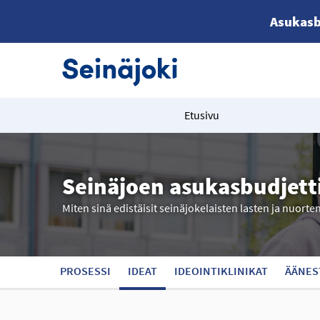
Asukasb
Etusivu
Seinäjoen asukasbudjett
Miten sinä edistäisit seinäjokelaisten lasten ja nuorte
PROSESSI
IDEAT
IDEOINTIKLINIKAT
ÄÄNES