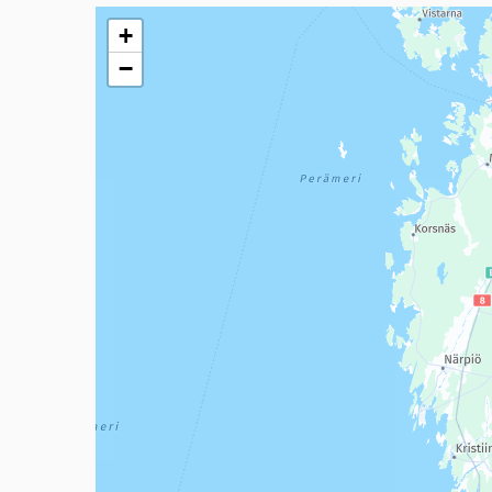
Seuraavassa elementissä on kartta, joka esittää tämän 
+
−