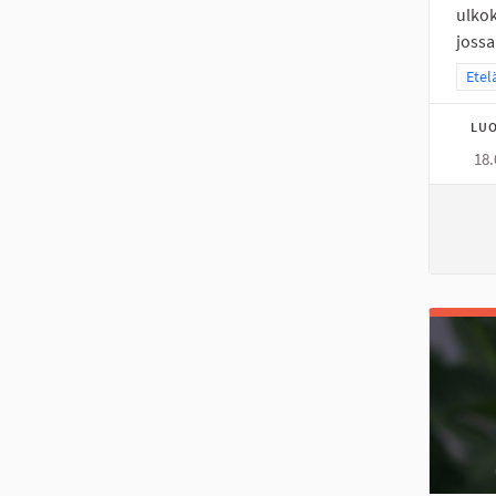
ulkok
jossa.
Raja
Etel
LUO
18.