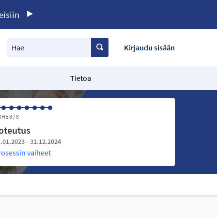
eisiin
Hae
Kirjaudu sisään
Tietoa
IHE 8 / 8
oteutus
.01.2023 - 31.12.2024
rosessin vaiheet