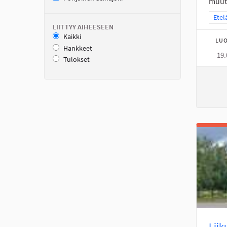
muuta
Raja
Etel
LIITTYY AIHEESEEN
Kaikki
LUO
Hankkeet
19.
Tulokset
Liik