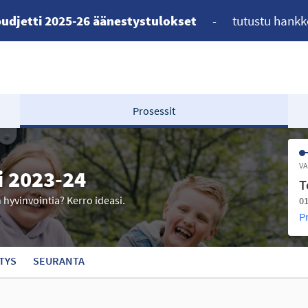
udjetti 2025-26 äänestystulokset
-
tutustu hankk
Prosessit
VA
i 2023-24
T
n hyvinvointia? Kerro ideasi.
01
P
TYS
SEURANTA