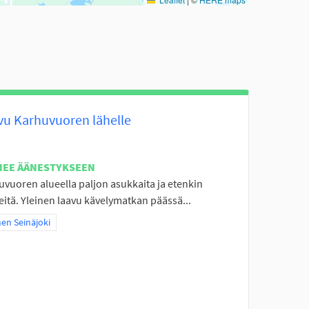
vu Karhuvuoren lähelle
NEE ÄÄNESTYKSEEN
uvuoren alueella paljon asukkaita ja etenkin
itä. Yleinen laavu kävelymatkan päässä...
a tulokset teeman mukaan: Itäinen Seinäjoki
nen Seinäjoki