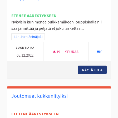
ETENEE ÄÄNESTYKSEEN
Nykyisin kun menee pulkkamäkeen jouppiskalla nii
saa jännittää ja peljätä et joku laskettaa...
Rajaa tulokset teeman mukaan: Läntinen Seinäjoki
Läntinen Seinäjoki
LUONTIAIKA
19
19 SEURAAJAA
SEURAA
0
05.12.2022
JOUPPISKAN PULKKAMÄKI KU
NÄYTÄ IDEA
JOUPPIS
Joutomaat kukkaniityiksi
EI ETENE ÄÄNESTYKSEEN