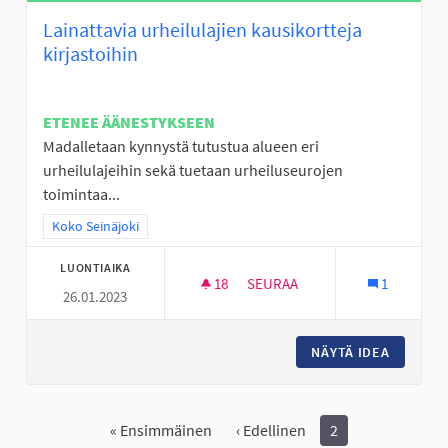
Lainattavia urheilulajien kausikortteja
kirjastoihin
ETENEE ÄÄNESTYKSEEN
Madalletaan kynnystä tutustua alueen eri
urheilulajeihin sekä tuetaan urheiluseurojen
toimintaa...
Rajaa tulokset teeman mukaan: Koko Seinäjoki
Koko Seinäjoki
LUONTIAIKA
18
18 SEURAAJAA
SEURAA
1
26.01.2023
LAINATTAVIA URHEILULAJIEN 
NÄYTÄ IDEA
LAINATT
« Ensimmäinen
‹ Edellinen
2