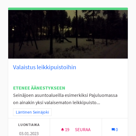
Valaistus leikkipuistoihin
ETENEE ÄÄNESTYKSEEN
Seinäjoen asuntoalueilla esimerkiksi Pajuluomassa
on ainakin yksi valaisematon leikkipuisto...
Rajaa tulokset teeman mukaan: Läntinen Seinäjoki
Läntinen Seinäjoki
LUONTIAIKA
19
19 SEURAAJAA
SEURAA
0
03.01.2023
VALAISTUS LEIKKIPUISTOIHIN