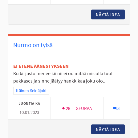
NÄYTÄ IDEA
VALAIST
Nurmo on tylsä
EI ETENE ÄÄNESTYKSEEN
Ku kirjasto menee kii nii ei oo mitää mis olla tuol
pakkases ja sinne jäätyy hankkikaa joku olo...
Rajaa tulokset teeman mukaan: Itäinen Seinäjoki
Itäinen Seinäjoki
LUONTIAIKA
28
28 SEURAAJAA
SEURAA
3
10.01.2023
NURMO ON TYLSÄ
NÄYTÄ IDEA
NURMO 