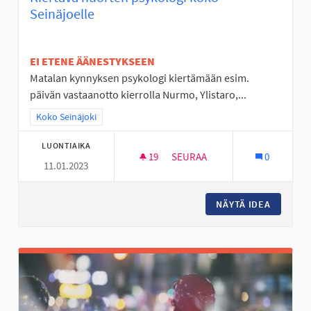
Seinäjoelle
EI ETENE ÄÄNESTYKSEEN
Matalan kynnyksen psykologi kiertämään esim.
päivän vastaanotto kierrolla Nurmo, Ylistaro,...
Rajaa tulokset teeman mukaan: Koko Seinäjoki
Koko Seinäjoki
LUONTIAIKA
19
19 SEURAAJAA
SEURAA
0
11.01.2023
KIERTÄVÄ NUORTEN PSYKOLOG
NÄYTÄ IDEA
KIERTÄV