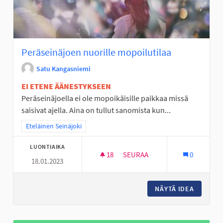
Peräseinäjoen nuorille mopoilutilaa
Satu Kangasniemi
EI ETENE ÄÄNESTYKSEEN
Peräseinäjoella ei ole mopoikäisille paikkaa missä
saisivat ajella. Aina on tullut sanomista kun...
Rajaa tulokset teeman mukaan: Eteläinen Seinäjoki
Eteläinen Seinäjoki
LUONTIAIKA
18
18 SEURAAJAA
SEURAA
0
18.01.2023
PERÄSEINÄJOEN NUORILLE MO
NÄYTÄ IDEA
PERÄSEI