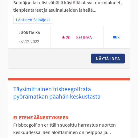
Seinäjoella tulisi vähällä käytöllä olevat nurmialueet,
tienpientareet ja asuinalueiden lähellä...
Rajaa tulokset teeman mukaan: Läntinen Seinäjoki
Läntinen Seinäjoki
LUONTIAIKA
20
20 SEURAAJAA
SEURAA
3
02.12.2022
JOUTOMAAT KUKKANIITYIKSI
NÄYTÄ IDEA
JOUTOMA
Täysimittainen frisbeegolfrata
pyörämatkan päähän keskustasta
EI ETENE ÄÄNESTYKSEEN
Frisbeegolf on erittäin suosittu harrastus nuorten
keskuudessa. Sen aloittaminen on helppoa ja...