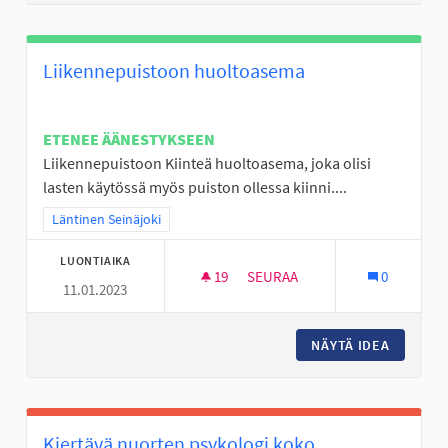
Liikennepuistoon huoltoasema
ETENEE ÄÄNESTYKSEEN
Liikennepuistoon Kiinteä huoltoasema, joka olisi
lasten käytössä myös puiston ollessa kiinni....
Rajaa tulokset teeman mukaan: Läntinen Seinäjoki
Läntinen Seinäjoki
LUONTIAIKA
19
19 SEURAAJAA
SEURAA
0
11.01.2023
LIIKENNEPUISTOON HUOLTOA
NÄYTÄ IDEA
LIIKEN
Kiertävä nuorten psykologi koko