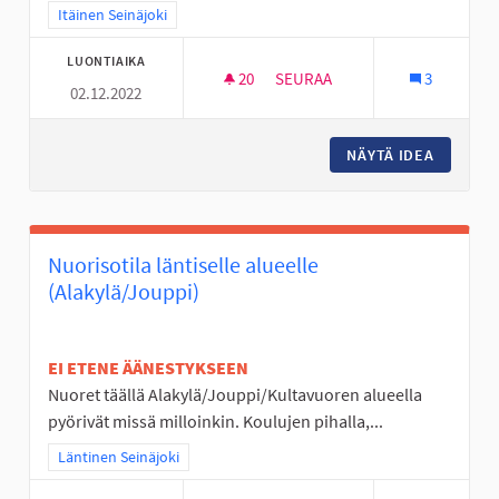
Rajaa tulokset teeman mukaan: Itäinen Seinäjoki
Itäinen Seinäjoki
LUONTIAIKA
20
20 SEURAAJAA
SEURAA
3
02.12.2022
TÄYSIMITTAINEN FRISBEEGOL
NÄYTÄ IDEA
TÄYSIMI
Nuorisotila läntiselle alueelle
(Alakylä/Jouppi)
EI ETENE ÄÄNESTYKSEEN
Nuoret täällä Alakylä/Jouppi/Kultavuoren alueella
pyörivät missä milloinkin. Koulujen pihalla,...
Rajaa tulokset teeman mukaan: Läntinen Seinäjoki
Läntinen Seinäjoki