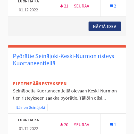
LUONTIAIKA
21
21 SEURAAJAA
SEURAA
2
01.12.2022
NUORISOTILA LÄNTISELLE ALUE
NÄYTÄ IDEA
NUORISO
Pyörätie Seinäjoki-Keski-Nurmon risteys
Kuortaneentiellä
EI ETENE ÄÄNESTYKSEEN
Seinäjoelta Kuortaneentiellä olevaan Keski-Nurmon
tien risteykseen saakka pyörätie. Tällöin olisi...
Rajaa tulokset teeman mukaan: Itäinen Seinäjoki
Itäinen Seinäjoki
LUONTIAIKA
20
20 SEURAAJAA
SEURAA
1
01.12.2022
PYÖRÄTIE SEINÄJOKI-KESKI-