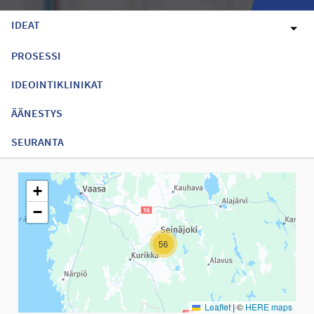
IDEAT
PROSESSI
IDEOINTIKLINIKAT
ÄÄNESTYS
SEURANTA
Seuraavassa elementissä on kartta, joka esittää tämän sivun tiet
+
−
56
Leaflet
|
©
HERE maps