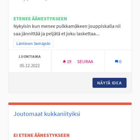
ETENEE ÄÄNESTYKSEEN
Nykyisin kun menee pulkkamäkeen jouppiskalla nii
saa jännittää ja peljätä et joku laskettaa...
Rajaa tulokset teeman mukaan: Läntinen Seinäjoki
Läntinen Seinäjoki
LUONTIAIKA
19
19 SEURAAJAA
SEURAA
0
05.12.2022
JOUPPISKAN PULKKAMÄKI KU
NÄYTÄ IDEA
JOUPPIS
Joutomaat kukkaniityiksi
EI ETENE ÄÄNESTYKSEEN