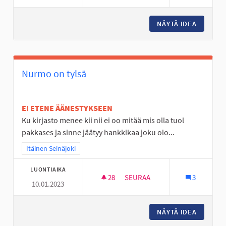
NÄYTÄ IDEA
VALAIST
Nurmo on tylsä
EI ETENE ÄÄNESTYKSEEN
Ku kirjasto menee kii nii ei oo mitää mis olla tuol
pakkases ja sinne jäätyy hankkikaa joku olo...
Rajaa tulokset teeman mukaan: Itäinen Seinäjoki
Itäinen Seinäjoki
LUONTIAIKA
28
28 SEURAAJAA
SEURAA
3
10.01.2023
NURMO ON TYLSÄ
NÄYTÄ IDEA
NURMO 