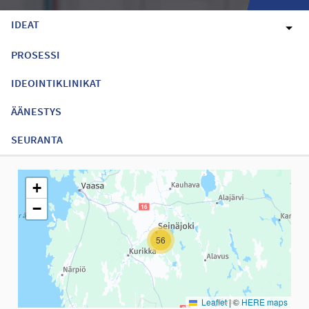
IDEAT
PROSESSI
IDEOINTIKLINIKAT
ÄÄNESTYS
SEURANTA
Seuraavassa elementissä on kartta, joka esittää tämän sivun tiet
+
−
56
Leaflet
|
©
HERE maps