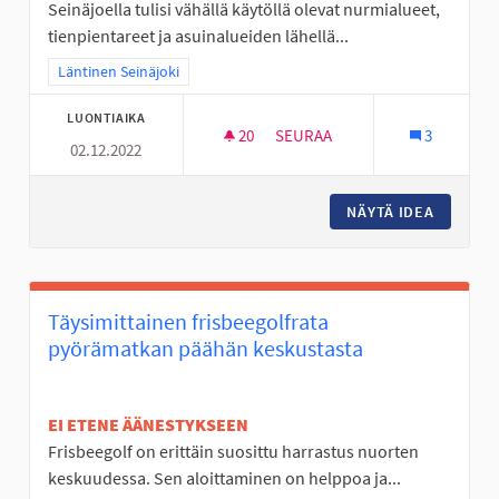
Seinäjoella tulisi vähällä käytöllä olevat nurmialueet,
tienpientareet ja asuinalueiden lähellä...
Rajaa tulokset teeman mukaan: Läntinen Seinäjoki
Läntinen Seinäjoki
LUONTIAIKA
20
20 SEURAAJAA
SEURAA
3
02.12.2022
JOUTOMAAT KUKKANIITYIKSI
NÄYTÄ IDEA
JOUTOMA
Täysimittainen frisbeegolfrata
pyörämatkan päähän keskustasta
EI ETENE ÄÄNESTYKSEEN
Frisbeegolf on erittäin suosittu harrastus nuorten
keskuudessa. Sen aloittaminen on helppoa ja...