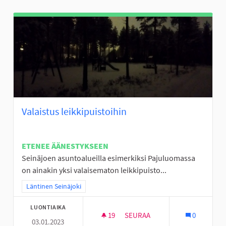
Valaistus leikkipuistoihin
ETENEE ÄÄNESTYKSEEN
Seinäjoen asuntoalueilla esimerkiksi Pajuluomassa
on ainakin yksi valaisematon leikkipuisto...
Rajaa tulokset teeman mukaan: Läntinen Seinäjoki
Läntinen Seinäjoki
LUONTIAIKA
19
19 SEURAAJAA
SEURAA
0
03.01.2023
VALAISTUS LEIKKIPUISTOIHIN