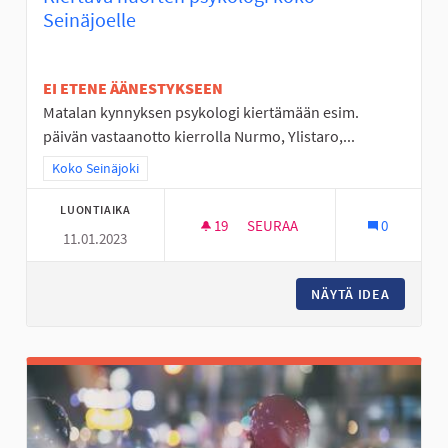
Seinäjoelle
EI ETENE ÄÄNESTYKSEEN
Matalan kynnyksen psykologi kiertämään esim.
päivän vastaanotto kierrolla Nurmo, Ylistaro,...
Rajaa tulokset teeman mukaan: Koko Seinäjoki
Koko Seinäjoki
LUONTIAIKA
19
19 SEURAAJAA
SEURAA
0
11.01.2023
KIERTÄVÄ NUORTEN PSYKOLOG
NÄYTÄ IDEA
KIERTÄV