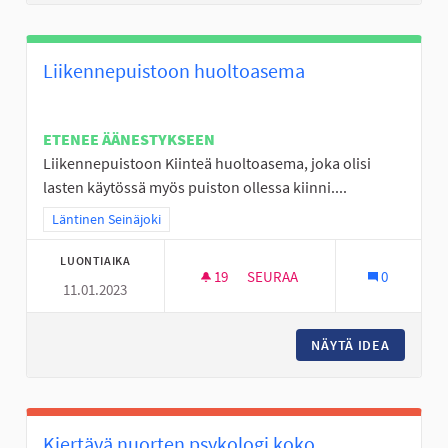
Liikennepuistoon huoltoasema
ETENEE ÄÄNESTYKSEEN
Liikennepuistoon Kiinteä huoltoasema, joka olisi
lasten käytössä myös puiston ollessa kiinni....
Rajaa tulokset teeman mukaan: Läntinen Seinäjoki
Läntinen Seinäjoki
LUONTIAIKA
19
19 SEURAAJAA
SEURAA
0
11.01.2023
LIIKENNEPUISTOON HUOLTOA
NÄYTÄ IDEA
LIIKEN
Kiertävä nuorten psykologi koko