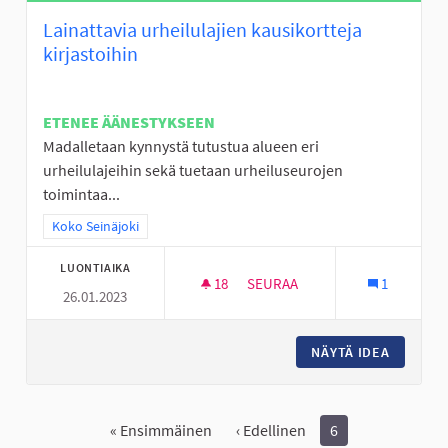
Lainattavia urheilulajien kausikortteja
kirjastoihin
ETENEE ÄÄNESTYKSEEN
Madalletaan kynnystä tutustua alueen eri
urheilulajeihin sekä tuetaan urheiluseurojen
toimintaa...
Rajaa tulokset teeman mukaan: Koko Seinäjoki
Koko Seinäjoki
LUONTIAIKA
18
18 SEURAAJAA
SEURAA
1
26.01.2023
LAINATTAVIA URHEILULAJIEN 
NÄYTÄ IDEA
LAINATT
« Ensimmäinen
‹ Edellinen
6