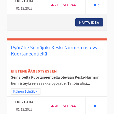
LUONTIAIKA
21
21 SEURAAJAA
SEURAA
2
01.12.2022
NUORISOTILA LÄNTISELLE ALUE
NÄYTÄ IDEA
NUORISO
Pyörätie Seinäjoki-Keski-Nurmon risteys
Kuortaneentiellä
EI ETENE ÄÄNESTYKSEEN
Seinäjoelta Kuortaneentiellä olevaan Keski-Nurmon
tien risteykseen saakka pyörätie. Tällöin olisi...
Rajaa tulokset teeman mukaan: Itäinen Seinäjoki
Itäinen Seinäjoki
LUONTIAIKA
20
20 SEURAAJAA
SEURAA
1
01.12.2022
PYÖRÄTIE SEINÄJOKI-KESKI-