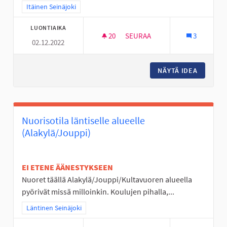
Rajaa tulokset teeman mukaan: Itäinen Seinäjoki
Itäinen Seinäjoki
LUONTIAIKA
20
20 SEURAAJAA
SEURAA
3
02.12.2022
TÄYSIMITTAINEN FRISBEEGOL
NÄYTÄ IDEA
TÄYSIMI
Nuorisotila läntiselle alueelle
(Alakylä/Jouppi)
EI ETENE ÄÄNESTYKSEEN
Nuoret täällä Alakylä/Jouppi/Kultavuoren alueella
pyörivät missä milloinkin. Koulujen pihalla,...
Rajaa tulokset teeman mukaan: Läntinen Seinäjoki
Läntinen Seinäjoki