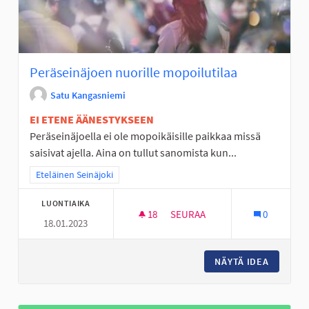
Peräseinäjoen nuorille mopoilutilaa
Satu Kangasniemi
EI ETENE ÄÄNESTYKSEEN
Peräseinäjoella ei ole mopoikäisille paikkaa missä
saisivat ajella. Aina on tullut sanomista kun...
Rajaa tulokset teeman mukaan: Eteläinen Seinäjoki
Eteläinen Seinäjoki
LUONTIAIKA
18
18 SEURAAJAA
SEURAA
0
18.01.2023
PERÄSEINÄJOEN NUORILLE MO
NÄYTÄ IDEA
PERÄSEI