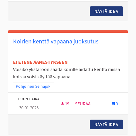
NÄYTÄ IDEA
PYÖRÄTI
Koirien kenttä vapaana juoksutus
EI ETENE ÄÄNESTYKSEEN
Voisiko ylistaroon saada koirille aidattu kenttä missä
koiraa voisi käyttää vapaana.
Rajaa tulokset teeman mukaan: Pohjoinen Seinäjoki
Pohjoinen Seinäjoki
LUONTIAIKA
19
19 SEURAAJAA
SEURAA
0
30.01.2023
KOIRIEN KENTTÄ VAPAANA JU
NÄYTÄ IDEA
KOIRIEN