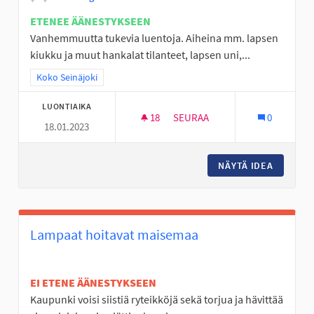
ETENEE ÄÄNESTYKSEEN
Vanhemmuutta tukevia luentoja. Aiheina mm. lapsen
kiukku ja muut hankalat tilanteet, lapsen uni,...
Rajaa tulokset teeman mukaan: Koko Seinäjoki
Koko Seinäjoki
LUONTIAIKA
18
18 SEURAAJAA
SEURAA
0
18.01.2023
VANHEMMUUTTA TUKEVIA LUEN
NÄYTÄ IDEA
VANHEMM
Lampaat hoitavat maisemaa
EI ETENE ÄÄNESTYKSEEN
Kaupunki voisi siistiä ryteikköjä sekä torjua ja hävittää