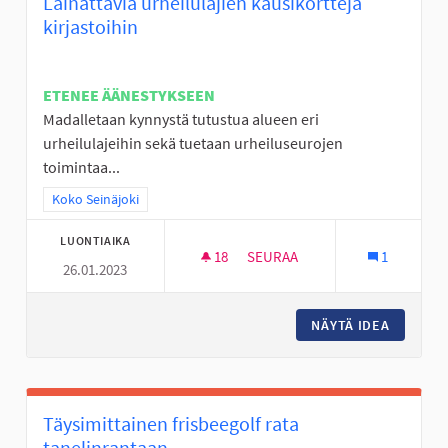
Lainattavia urheilulajien kausikortteja
kirjastoihin
ETENEE ÄÄNESTYKSEEN
Madalletaan kynnystä tutustua alueen eri
urheilulajeihin sekä tuetaan urheiluseurojen
toimintaa...
Rajaa tulokset teeman mukaan: Koko Seinäjoki
Koko Seinäjoki
LUONTIAIKA
18
18 SEURAAJAA
SEURAA
1
26.01.2023
LAINATTAVIA URHEILULAJIEN 
NÄYTÄ IDEA
LAINATT
Täysimittainen frisbeegolf rata
tanelinrantaan