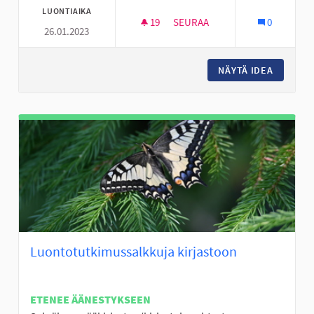
LUONTIAIKA
19
19 SEURAAJAA
SEURAA
0
26.01.2023
HELPOMPI SAADA ONGELMIIN
NÄYTÄ IDEA
HELPOMP
Luontotutkimussalkkuja kirjastoon
ETENEE ÄÄNESTYKSEEN