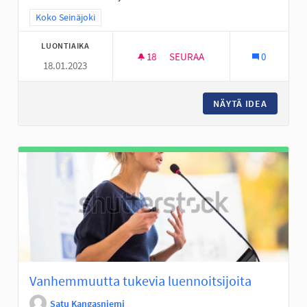
Rajaa tulokset teeman mukaan: Koko Seinäjoki
Koko Seinäjoki
LUONTIAIKA
18
18 SEURAAJAA
SEURAA
0
18.01.2023
PERÄSEINÄJOEN KIRJASTOKE
NÄYTÄ IDEA
PERÄSE
Vanhemmuutta tukevia luennoitsijoita
Satu Kangasniemi