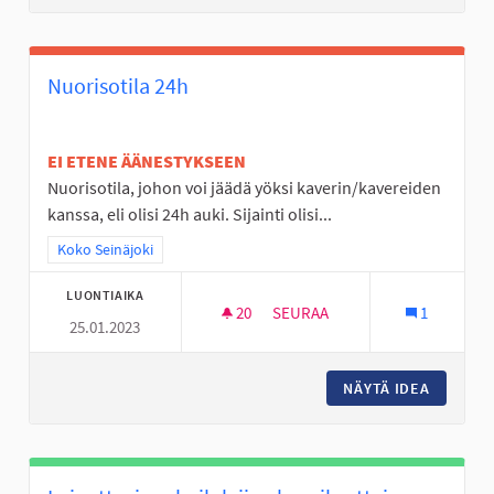
Nuorisotila 24h
EI ETENE ÄÄNESTYKSEEN
Nuorisotila, johon voi jäädä yöksi kaverin/kavereiden
kanssa, eli olisi 24h auki. Sijainti olisi...
Rajaa tulokset teeman mukaan: Koko Seinäjoki
Koko Seinäjoki
LUONTIAIKA
20
20 SEURAAJAA
SEURAA
1
25.01.2023
NUORISOTILA 24H
NÄYTÄ IDEA
NUORISO