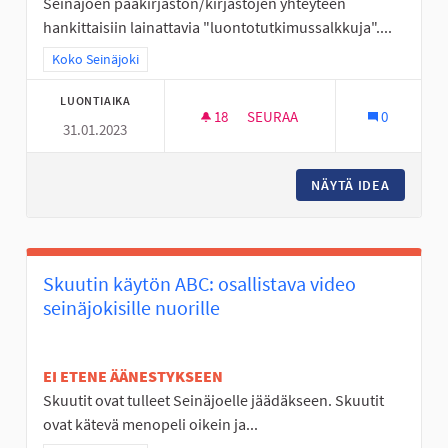
Seinäjoen pääkirjaston/kirjastojen yhteyteen
hankittaisiin lainattavia "luontotutkimussalkkuja"....
Rajaa tulokset teeman mukaan: Koko Seinäjoki
Koko Seinäjoki
LUONTIAIKA
18
18 SEURAAJAA
SEURAA
0
31.01.2023
LUONTOTUTKIMUSSALKKUJA 
NÄYTÄ IDEA
LUONTO
Skuutin käytön ABC: osallistava video
seinäjokisille nuorille
EI ETENE ÄÄNESTYKSEEN
Skuutit ovat tulleet Seinäjoelle jäädäkseen. Skuutit
ovat kätevä menopeli oikein ja...