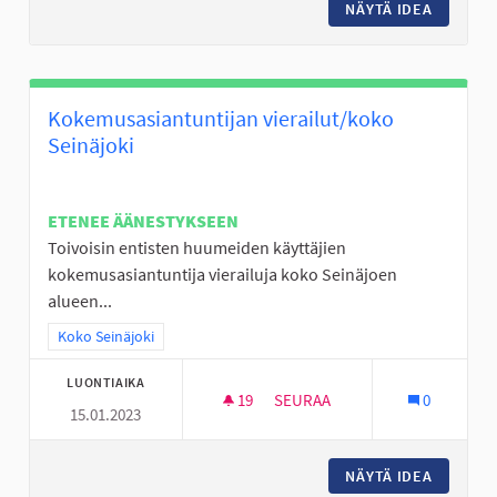
NÄYTÄ IDEA
KIERTÄV
Kokemusasiantuntijan vierailut/koko
Seinäjoki
ETENEE ÄÄNESTYKSEEN
Toivoisin entisten huumeiden käyttäjien
kokemusasiantuntija vierailuja koko Seinäjoen
alueen...
Rajaa tulokset teeman mukaan: Koko Seinäjoki
Koko Seinäjoki
LUONTIAIKA
19
19 SEURAAJAA
SEURAA
0
15.01.2023
KOKEMUSASIANTUNTIJAN VIER
NÄYTÄ IDEA
KOKEMUS