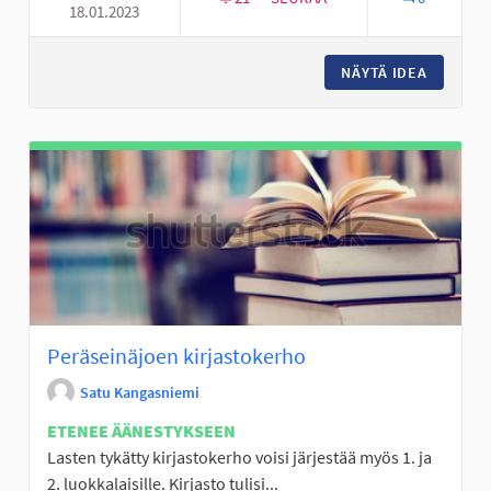
18.01.2023
TALVIVÄLINELAINAUS
NÄYTÄ IDEA
TALVIVÄ
Peräseinäjoen kirjastokerho
Satu Kangasniemi
ETENEE ÄÄNESTYKSEEN
Lasten tykätty kirjastokerho voisi järjestää myös 1. ja
2. luokkalaisille. Kirjasto tulisi...