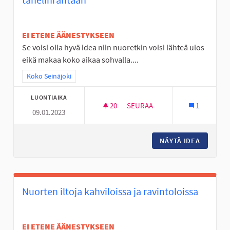
EI ETENE ÄÄNESTYKSEEN
Se voisi olla hyvä idea niin nuoretkin voisi lähteä ulos
eikä makaa koko aikaa sohvalla....
Rajaa tulokset teeman mukaan: Koko Seinäjoki
Koko Seinäjoki
LUONTIAIKA
20
20 SEURAAJAA
SEURAA
1
09.01.2023
TÄYSIMITTAINEN FRISBEEGOLF
NÄYTÄ IDEA
TÄYSIMI
Nuorten iltoja kahviloissa ja ravintoloissa
EI ETENE ÄÄNESTYKSEEN