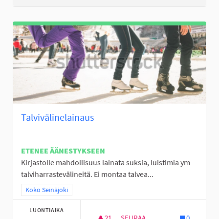
Talvivälinelainaus
ETENEE ÄÄNESTYKSEEN
Kirjastolle mahdollisuus lainata suksia, luistimia ym
talviharrastevälineitä. Ei montaa talvea...
Rajaa tulokset teeman mukaan: Koko Seinäjoki
Koko Seinäjoki
LUONTIAIKA
21
21 SEURAAJAA
SEURAA
0