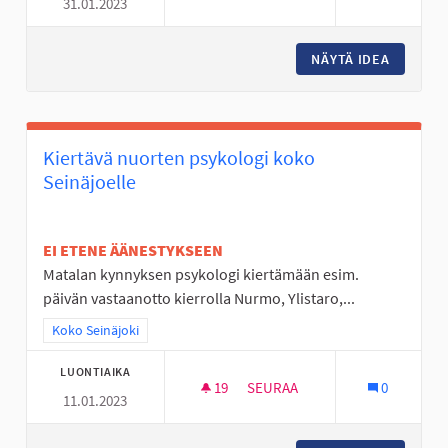
31.01.2023
DEFIBRILLAATTOREITA ASUNTO
NÄYTÄ IDEA
DEFIBRI
Kiertävä nuorten psykologi koko
Seinäjoelle
EI ETENE ÄÄNESTYKSEEN
Matalan kynnyksen psykologi kiertämään esim.
päivän vastaanotto kierrolla Nurmo, Ylistaro,...
Rajaa tulokset teeman mukaan: Koko Seinäjoki
Koko Seinäjoki
LUONTIAIKA
19
19 SEURAAJAA
SEURAA
0
11.01.2023
KIERTÄVÄ NUORTEN PSYKOLOG