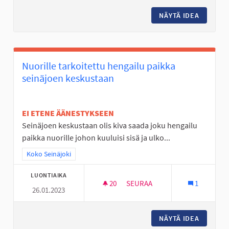
NÄYTÄ IDEA
OHJATT
Nuorille tarkoitettu hengailu paikka
seinäjoen keskustaan
EI ETENE ÄÄNESTYKSEEN
Seinäjoen keskustaan olis kiva saada joku hengailu
paikka nuorille johon kuuluisi sisä ja ulko...
Rajaa tulokset teeman mukaan: Koko Seinäjoki
Koko Seinäjoki
LUONTIAIKA
20
20 SEURAAJAA
SEURAA
1
26.01.2023
NUORILLE TARKOITETTU HENG
NÄYTÄ IDEA
NUORILL