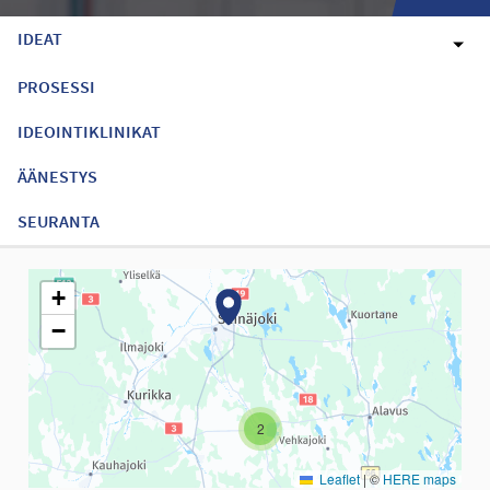
IDEAT
PROSESSI
IDEOINTIKLINIKAT
ÄÄNESTYS
SEURANTA
Seuraavassa elementissä on kartta, joka esittää tämän sivun tiet
+
−
2
Leaflet
|
©
HERE maps