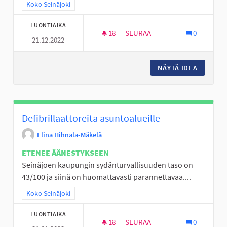
Rajaa tulokset teeman mukaan: Koko Seinäjoki
Koko Seinäjoki
LUONTIAIKA
18
18 SEURAAJAA
SEURAA
0
21.12.2022
SKUUTIN KÄYTÖN ABC: OSALLIS
NÄYTÄ IDEA
SKUUTIN
Defibrillaattoreita asuntoalueille
Elina Hihnala-Mäkelä
ETENEE ÄÄNESTYKSEEN
Seinäjoen kaupungin sydänturvallisuuden taso on
43/100 ja siinä on huomattavasti parannettavaa....
Rajaa tulokset teeman mukaan: Koko Seinäjoki
Koko Seinäjoki
LUONTIAIKA
18
18 SEURAAJAA
SEURAA
0