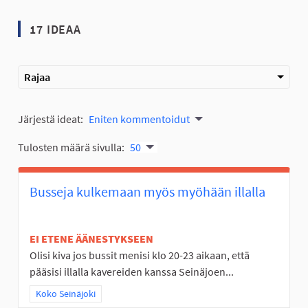
17 IDEAA
Rajaa
Järjestä ideat:
Eniten kommentoidut
Tulosten määrä sivulla:
50
Busseja kulkemaan myös myöhään illalla
EI ETENE ÄÄNESTYKSEEN
Olisi kiva jos bussit menisi klo 20-23 aikaan, että
pääsisi illalla kavereiden kanssa Seinäjoen...
Rajaa tulokset teeman mukaan: Koko Seinäjoki
Koko Seinäjoki