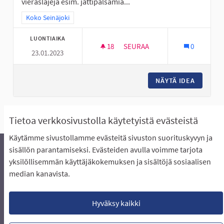
vieraslajeja esim. jättipalsamia...
Rajaa tulokset teeman mukaan: Koko Seinäjoki
Koko Seinäjoki
LUONTIAIKA
18
18 SEURAAJAA
SEURAA
0
23.01.2023
LAMPAAT HOITAVAT MAISEMAA
NÄYTÄ IDEA
LAMPAAT
Näytä kaikki peruutetut ideat
Tietoa verkkosivustolla käytetyistä evästeistä
Käytämme sivustollamme evästeitä sivuston suorituskyvyn ja
sisällön parantamiseksi. Evästeiden avulla voimme tarjota
yksilöllisemmän käyttäjäkokemuksen ja sisältöjä sosiaalisen
Äänestyksen pikaohjeet
Usein kysytyt kysymykset
median kanavista.
Näin äänestät Asukasbudjetissa
Yhteystiedot
Aluerajaukset ja budjetin jakautuminen alueille
Käyttöehdot asukkaille
Lataa avoimet datatiedostot
Hyväksy kaikki
Evästeasetukset