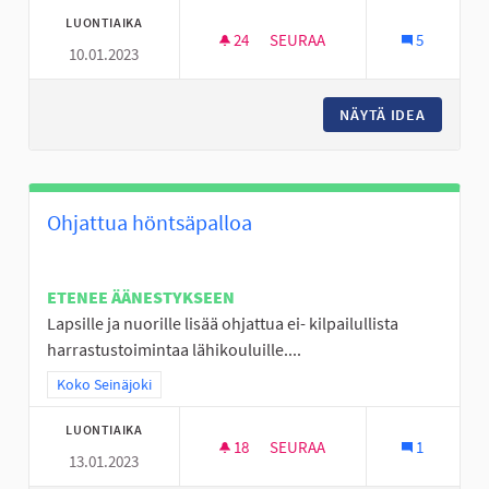
LUONTIAIKA
24
24 SEURAAJAA
SEURAA
5
10.01.2023
BUSSEJA KULKEMAAN MYÖS MY
NÄYTÄ IDEA
BUSSEJA
Ohjattua höntsäpalloa
ETENEE ÄÄNESTYKSEEN
Lapsille ja nuorille lisää ohjattua ei- kilpailullista
harrastustoimintaa lähikouluille....
Rajaa tulokset teeman mukaan: Koko Seinäjoki
Koko Seinäjoki
LUONTIAIKA
18
18 SEURAAJAA
SEURAA
1
13.01.2023
OHJATTUA HÖNTSÄPALLOA