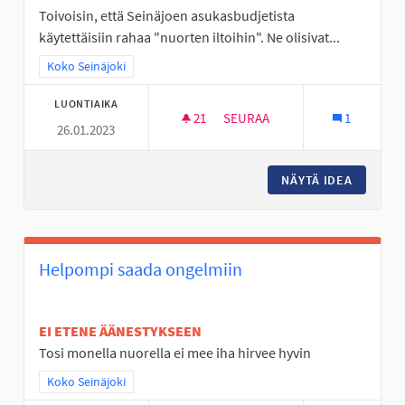
Toivoisin, että Seinäjoen asukasbudjetista
käytettäisiin rahaa "nuorten iltoihin". Ne olisivat...
Rajaa tulokset teeman mukaan: Koko Seinäjoki
Koko Seinäjoki
LUONTIAIKA
21
21 SEURAAJAA
SEURAA
1
26.01.2023
NUORTEN ILTOJA KAHVILOISSA
NÄYTÄ IDEA
NUORTEN
Helpompi saada ongelmiin
EI ETENE ÄÄNESTYKSEEN
Tosi monella nuorella ei mee iha hirvee hyvin
Rajaa tulokset teeman mukaan: Koko Seinäjoki
Koko Seinäjoki