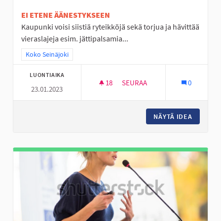
EI ETENE ÄÄNESTYKSEEN
Kaupunki voisi siistiä ryteikköjä sekä torjua ja hävittää
vieraslajeja esim. jättipalsamia...
Rajaa tulokset teeman mukaan: Koko Seinäjoki
Koko Seinäjoki
LUONTIAIKA
18
18 SEURAAJAA
SEURAA
0
23.01.2023
LAMPAAT HOITAVAT MAISEMAA
NÄYTÄ IDEA
LAMPAAT