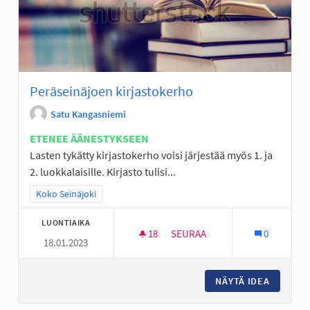
Peräseinäjoen kirjastokerho
Satu Kangasniemi
ETENEE ÄÄNESTYKSEEN
Lasten tykätty kirjastokerho voisi järjestää myös 1. ja
2. luokkalaisille. Kirjasto tulisi...
Rajaa tulokset teeman mukaan: Koko Seinäjoki
Koko Seinäjoki
LUONTIAIKA
18
18 SEURAAJAA
SEURAA
0
18.01.2023
PERÄSEINÄJOEN KIRJASTOKE
NÄYTÄ IDEA
PERÄSE