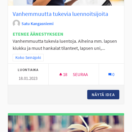
Vanhemmuutta tukevia luennoitsijoita
Satu Kangasniemi
ETENEE ÄÄNESTYKSEEN
Vanhemmuutta tukevia luentoja. Aiheina mm. lapsen
kiukku ja muut hankalat tilanteet, lapsen uni,...
Rajaa tulokset teeman mukaan: Koko Seinäjoki
Koko Seinäjoki
LUONTIAIKA
18
18 SEURAAJAA
SEURAA
0
18.01.2023
VANHEMMUUTTA TUKEVIA LUEN
NÄYTÄ IDEA
VANHEMM