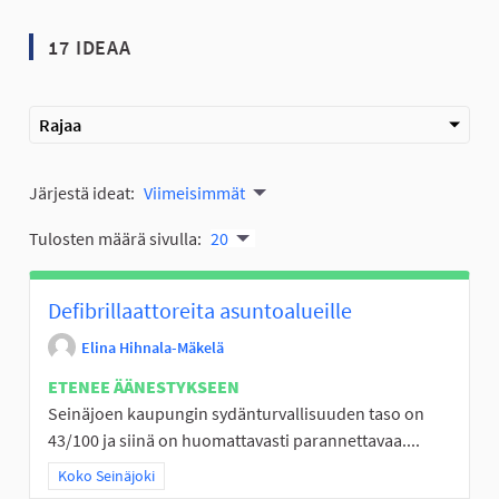
17 IDEAA
Rajaa
Järjestä ideat:
Viimeisimmät
Tulosten määrä sivulla:
20
Defibrillaattoreita asuntoalueille
Elina Hihnala-Mäkelä
ETENEE ÄÄNESTYKSEEN
Seinäjoen kaupungin sydänturvallisuuden taso on
43/100 ja siinä on huomattavasti parannettavaa....
Rajaa tulokset teeman mukaan: Koko Seinäjoki
Koko Seinäjoki