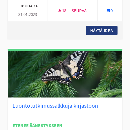
LUONTIAIKA
18
18 SEURAAJAA
SEURAA
0
31.01.2023
DEFIBRILLAATTOREITA ASUNTO
NÄYTÄ IDEA
DEFIBRI
Luontotutkimussalkkuja kirjastoon
ETENEE ÄÄNESTYKSEEN