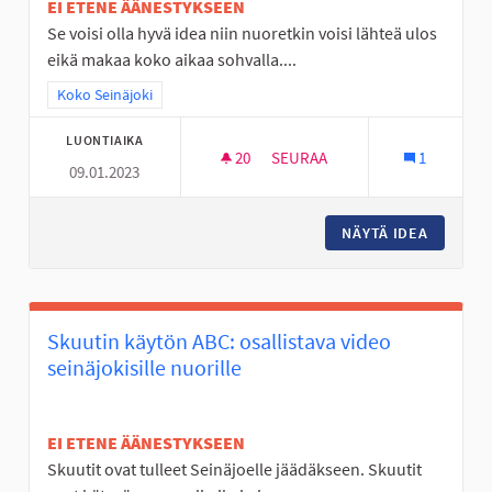
EI ETENE ÄÄNESTYKSEEN
Se voisi olla hyvä idea niin nuoretkin voisi lähteä ulos
eikä makaa koko aikaa sohvalla....
Rajaa tulokset teeman mukaan: Koko Seinäjoki
Koko Seinäjoki
LUONTIAIKA
20
20 SEURAAJAA
SEURAA
1
09.01.2023
TÄYSIMITTAINEN FRISBEEGOLF
NÄYTÄ IDEA
TÄYSIMI
Skuutin käytön ABC: osallistava video
seinäjokisille nuorille
EI ETENE ÄÄNESTYKSEEN
Skuutit ovat tulleet Seinäjoelle jäädäkseen. Skuutit