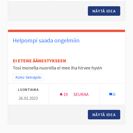
NÄYTÄ IDEA
NUORILL
Helpompi saada ongelmiin
EI ETENE ÄÄNESTYKSEEN
Tosi monella nuorella ei mee iha hirvee hyvin
Rajaa tulokset teeman mukaan: Koko Seinäjoki
Koko Seinäjoki
LUONTIAIKA
19
19 SEURAAJAA
SEURAA
0
26.01.2023
HELPOMPI SAADA ONGELMIIN
NÄYTÄ IDEA
HELPOMP