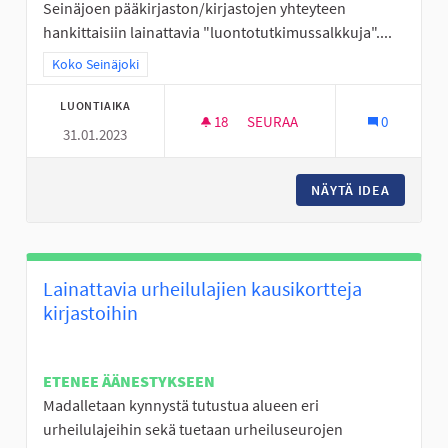
Seinäjoen pääkirjaston/kirjastojen yhteyteen
hankittaisiin lainattavia "luontotutkimussalkkuja"....
Rajaa tulokset teeman mukaan: Koko Seinäjoki
Koko Seinäjoki
LUONTIAIKA
18
18 SEURAAJAA
SEURAA
0
31.01.2023
LUONTOTUTKIMUSSALKKUJA 
NÄYTÄ IDEA
LUONTO
Lainattavia urheilulajien kausikortteja
kirjastoihin
ETENEE ÄÄNESTYKSEEN
Madalletaan kynnystä tutustua alueen eri
urheilulajeihin sekä tuetaan urheiluseurojen