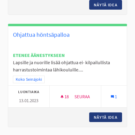
NÄYTÄ IDEA
KOKEMUS
Ohjattua höntsäpalloa
ETENEE ÄÄNESTYKSEEN
Lapsille ja nuorille lisää ohjattua ei- kilpailullista
harrastustoimintaa lähikouluille....
Rajaa tulokset teeman mukaan: Koko Seinäjoki
Koko Seinäjoki
LUONTIAIKA
18
18 SEURAAJAA
SEURAA
1
13.01.2023
OHJATTUA HÖNTSÄPALLOA
NÄYTÄ IDEA
OHJATT