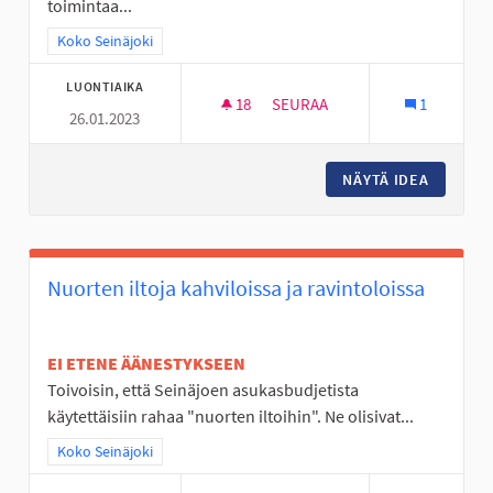
toimintaa...
Rajaa tulokset teeman mukaan: Koko Seinäjoki
Koko Seinäjoki
LUONTIAIKA
18
18 SEURAAJAA
SEURAA
1
26.01.2023
LAINATTAVIA URHEILULAJIEN 
NÄYTÄ IDEA
LAINATT
Nuorten iltoja kahviloissa ja ravintoloissa
EI ETENE ÄÄNESTYKSEEN
Toivoisin, että Seinäjoen asukasbudjetista
käytettäisiin rahaa "nuorten iltoihin". Ne olisivat...
Rajaa tulokset teeman mukaan: Koko Seinäjoki
Koko Seinäjoki