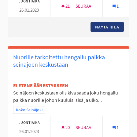
LUONTIAIKA
21
21 SEURAAJAA
SEURAA
1
26.01.2023
NUORTEN ILTOJA KAHVILOISSA
NÄYTÄ IDEA
NUORTEN
Nuorille tarkoitettu hengailu paikka
seinäjoen keskustaan
EI ETENE ÄÄNESTYKSEEN
Seinäjoen keskustaan olis kiva saada joku hengailu
paikka nuorille johon kuuluisi sisä ja ulko...
Rajaa tulokset teeman mukaan: Koko Seinäjoki
Koko Seinäjoki
LUONTIAIKA
20
20 SEURAAJAA
SEURAA
1
26.01.2023
NUORILLE TARKOITETTU HENG