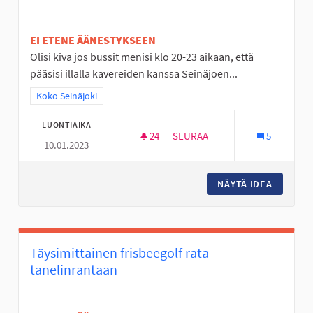
EI ETENE ÄÄNESTYKSEEN
Olisi kiva jos bussit menisi klo 20-23 aikaan, että
pääsisi illalla kavereiden kanssa Seinäjoen...
Rajaa tulokset teeman mukaan: Koko Seinäjoki
Koko Seinäjoki
LUONTIAIKA
24
24 SEURAAJAA
SEURAA
5
10.01.2023
BUSSEJA KULKEMAAN MYÖS MY
NÄYTÄ IDEA
BUSSEJA
Täysimittainen frisbeegolf rata
tanelinrantaan