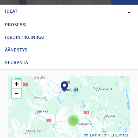
IDEAT
PROSESSI
IDEOINTIKLINIKAT
ÄÄNESTYS
SEURANTA
Seuraavassa elementissä on kartta, joka esittää tämän sivun tiet
+
−
2
Leaflet
|
©
HERE maps