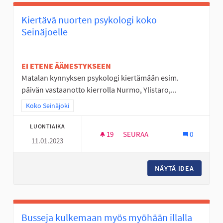
Kiertävä nuorten psykologi koko
Seinäjoelle
EI ETENE ÄÄNESTYKSEEN
Matalan kynnyksen psykologi kiertämään esim.
päivän vastaanotto kierrolla Nurmo, Ylistaro,...
Rajaa tulokset teeman mukaan: Koko Seinäjoki
Koko Seinäjoki
LUONTIAIKA
19
19 SEURAAJAA
SEURAA
0
11.01.2023
KIERTÄVÄ NUORTEN PSYKOLOG
NÄYTÄ IDEA
KIERTÄV
Busseja kulkemaan myös myöhään illalla