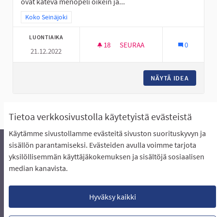
ovat kätevä menopeli oikein ja...
Rajaa tulokset teeman mukaan: Koko Seinäjoki
Koko Seinäjoki
LUONTIAIKA
18
18 SEURAAJAA
SEURAA
0
21.12.2022
SKUUTIN KÄYTÖN ABC: OSALLIS
NÄYTÄ IDEA
SKUUTIN
Näytä kaikki peruutetut ideat
Tietoa verkkosivustolla käytetyistä evästeistä
Käytämme sivustollamme evästeitä sivuston suorituskyvyn ja
sisällön parantamiseksi. Evästeiden avulla voimme tarjota
yksilöllisemmän käyttäjäkokemuksen ja sisältöjä sosiaalisen
Äänestyksen pikaohjeet
Usein kysytyt kysymykset
median kanavista.
Näin äänestät Asukasbudjetissa
Yhteystiedot
Aluerajaukset ja budjetin jakautuminen alueille
Käyttöehdot asukkaille
Lataa avoimet datatiedostot
Hyväksy kaikki
Evästeasetukset