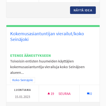
NÄYTÄ IDEA
TALVIVÄ
Kokemusasiantuntijan vierailut/koko
Seinäjoki
ETENEE ÄÄNESTYKSEEN
Toivoisin entisten huumeiden käyttäjien
kokemusasiantuntija vierailuja koko Seinäjoen
alueen...
Rajaa tulokset teeman mukaan: Koko Seinäjoki
Koko Seinäjoki
LUONTIAIKA
19
19 SEURAAJAA
SEURAA
0
15.01.2023
KOKEMUSASIANTUNTIJAN VIER