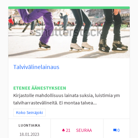
Talvivälinelainaus
ETENEE ÄÄNESTYKSEEN
Kirjastolle mahdollisuus lainata suksia, luistimia ym
talviharrastevälineitä. Ei montaa talvea...
Rajaa tulokset teeman mukaan: Koko Seinäjoki
Koko Seinäjoki
LUONTIAIKA
21
21 SEURAAJAA
SEURAA
0
18.01.2023
TALVIVÄLINELAINAUS