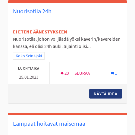
Nuorisotila 24h
EI ETENE ÄÄNESTYKSEEN
Nuorisotila, johon voi jäädä yöksi kaverin/kavereiden
kanssa, eli olisi 24h auki. Sijainti olisi...
Rajaa tulokset teeman mukaan: Koko Seinäjoki
Koko Seinäjoki
LUONTIAIKA
20
20 SEURAAJAA
SEURAA
1
25.01.2023
NUORISOTILA 24H
NÄYTÄ IDEA
NUORISO
Lampaat hoitavat maisemaa