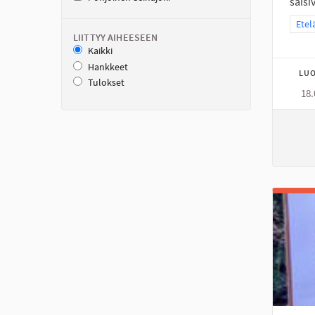
saisi
Raja
Etel
LIITTYY AIHEESEEN
Kaikki
Hankkeet
LUO
Tulokset
18.