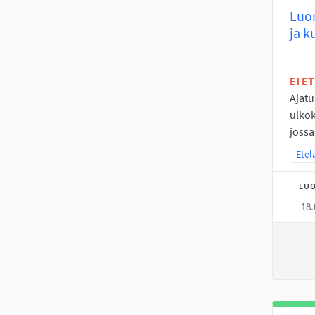
Luom
ja k
EI E
Ajat
ulkok
jossa.
Raja
Etel
LUO
18.