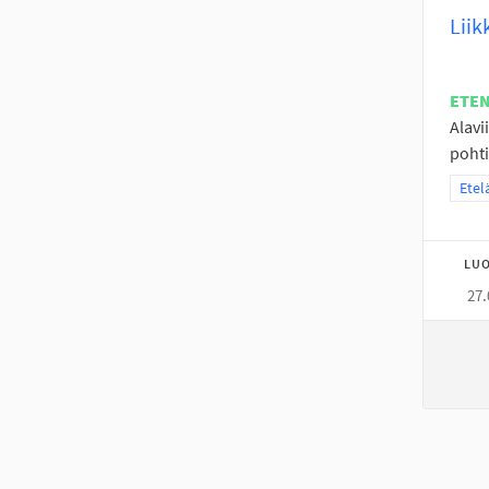
Liik
ETE
Alavi
pohti
Raja
Etel
LUO
27.