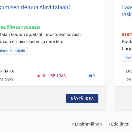
kumisen riemua Alaviitalaan!
Laa
las
NEE ÄÄNESTYKSEEN
italan koulun oppilaat innostuivat kovasti
EI 
maan erilaisia lasten ja nuorten...
Koukk
harj
a tulokset teeman mukaan: Eteläinen Seinäjoki
äinen Seinäjoki
Raja
Etel
NTIAIKA
LU
18
18 SEURAAJAA
SEURAA
0
01.2023
28
LIIKKUMISEN RIEMUA ALAVIITALAAN!
NÄYTÄ IDEA
LIIKKUMISEN RIEM
« Ensimmäinen
‹ Edellinen