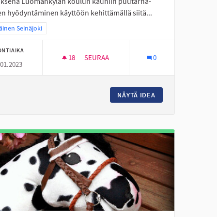
uksena Luomankylän koulun kauniin puutarha-
en hyödyntäminen käyttöön kehittämällä siitä...
a tulokset teeman mukaan: Eteläinen Seinäjoki
äinen Seinäjoki
ONTIAIKA
18
18 SEURAAJAA
SEURAA
0
.01.2023
A
LUOMANKYLÄN KOULUN PUUTARHAAN PIKNI
UORILLE MOPOILUTILAA
NÄYTÄ IDEA
LUOMANKYLÄN KOU