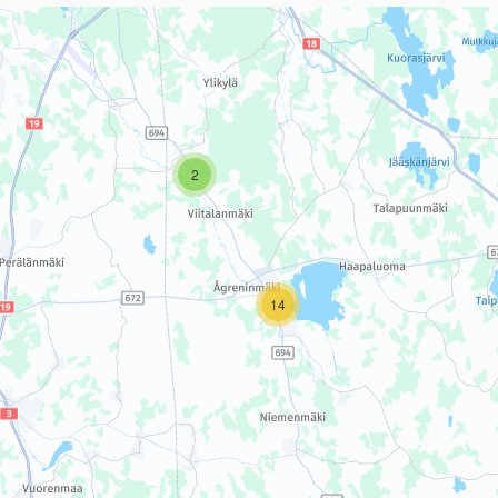
sivun tietueet karttapisteinä. Elementtiä voi käyttää ruudunlukijall
2
14