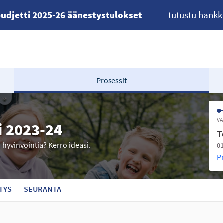
udjetti 2025-26 äänestystulokset
-
tutustu hankk
Prosessit
VA
i 2023-24
T
n hyvinvointia? Kerro ideasi.
01
P
TYS
SEURANTA