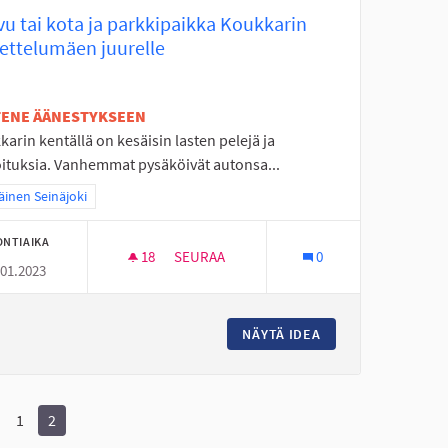
vu tai kota ja parkkipaikka Koukkarin
kettelumäen juurelle
ETENE ÄÄNESTYKSEEN
arin kentällä on kesäisin lasten pelejä ja
oituksia. Vanhemmat pysäköivät autonsa...
a tulokset teeman mukaan: Eteläinen Seinäjoki
äinen Seinäjoki
ONTIAIKA
18
18 SEURAAJAA
SEURAA
0
.01.2023
LAAVU TAI KOTA JA PARKKIPAIKKA KOUK
UA ALAVIITALAAN!
NÄYTÄ IDEA
LAAVU TAI KOTA J
1
2