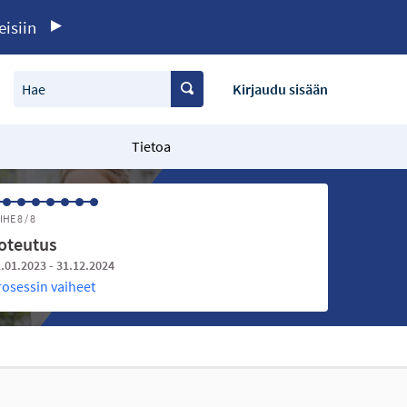
eisiin
Hae
Kirjaudu sisään
Tietoa
IHE 8 / 8
oteutus
.01.2023 - 31.12.2024
rosessin vaiheet