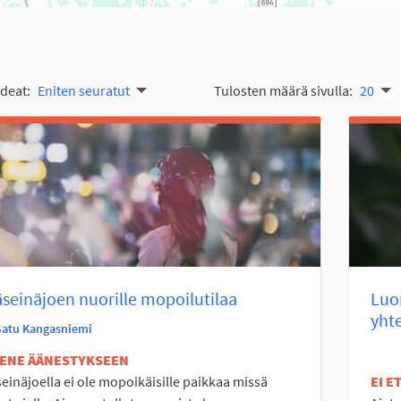
ideat:
Eniten seuratut
Tulosten määrä sivulla:
20
seinäjoen nuorille mopoilutilaa
Luo
yhte
Satu Kangasniemi
TENE ÄÄNESTYKSEEN
einäjoella ei ole mopoikäisille paikkaa missä
EI 