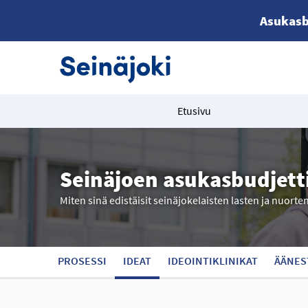
Asukasb
Etusivu
Seinäjoen asukasbudjett
Miten sinä edistäisit seinäjokelaisten lasten ja nuorte
PROSESSI
IDEAT
IDEOINTIKLINIKAT
ÄÄNES