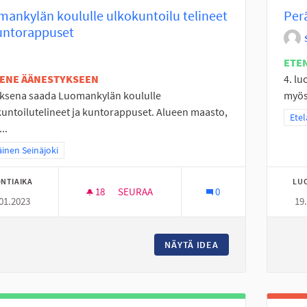
ankylän koululle ulkokuntoilu telineet
Per
untorappuset
ETE
TENE ÄÄNESTYKSEEN
4. lu
uksena saada Luomankylän koululle
myös 
untoilutelineet ja kuntorappuset. Alueen maasto,
Raja
Etel
..
a tulokset teeman mukaan: Eteläinen Seinäjoki
äinen Seinäjoki
NTIAIKA
LU
18
18 SEURAAJAA
SEURAA
0
01.2023
19
LUOMANKYLÄN KOULULLE ULKOKUNTOILU
NÄYTÄ IDEA
LUOMANKYLÄN KOU