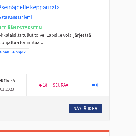
äseinäjoelle kepparirata
Satu Kangasniemi
NEE ÄÄNESTYKSEEN
okkalaisilta tullut toive. Lapsille voisi järjestää
ohjattua toimintaa...
a tulokset teeman mukaan: Eteläinen Seinäjoki
äinen Seinäjoki
ONTIAIKA
18
18 SEURAAJAA
SEURAA
0
.01.2023
 TELINEET JA KUNTORAPPUSET
PERÄSEINÄJOELLE KEPPARIRATA
LULLE ULKOKUNTOILU TELINEET JA KUNTORAPPUSET
NÄYTÄ IDEA
PERÄSEINÄJOELLE