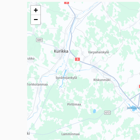
Seuraavassa elementissä on kartta, joka esittää tämän 
+
−