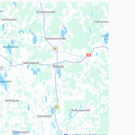
a, mutta se voi olla vaikeaselkoinen.
Leaflet
|
©
HERE maps