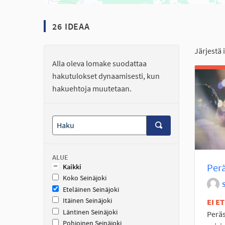
26 IDEAA
Järjestä 
Alla oleva lomake suodattaa
hakutulokset dynaamisesti, kun
hakuehtoja muutetaan.
ALUE
Perä
Kaikki
Koko Seinäjoki
Eteläinen Seinäjoki
Itäinen Seinäjoki
EI E
Läntinen Seinäjoki
Peräs
Pohjoinen Seinäjoki