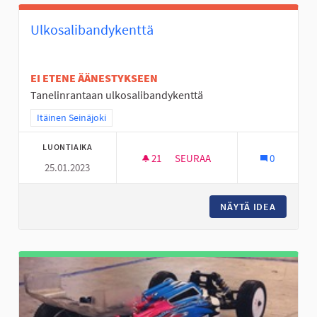
Ulkosalibandykenttä
EI ETENE ÄÄNESTYKSEEN
Tanelinrantaan ulkosalibandykenttä
Rajaa tulokset teeman mukaan: Itäinen Seinäjoki
Itäinen Seinäjoki
LUONTIAIKA
21
21 SEURAAJAA
SEURAA
0
25.01.2023
ULKOSALIBANDYKENTTÄ
NÄYTÄ IDEA
ULKOSA