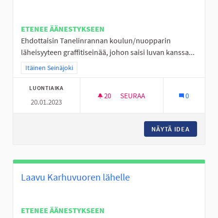
ETENEE ÄÄNESTYKSEEN
Ehdottaisin Tanelinrannan koulun/nuopparin
läheisyyteen graffitiseinää, johon saisi luvan kanssa...
Rajaa tulokset teeman mukaan: Itäinen Seinäjoki
Itäinen Seinäjoki
LUONTIAIKA
20
20 SEURAAJAA
SEURAA
0
20.01.2023
GRAFFITISEINÄKE TANELINRAN
NÄYTÄ IDEA
GRAFFIT
Laavu Karhuvuoren lähelle
ETENEE ÄÄNESTYKSEEN