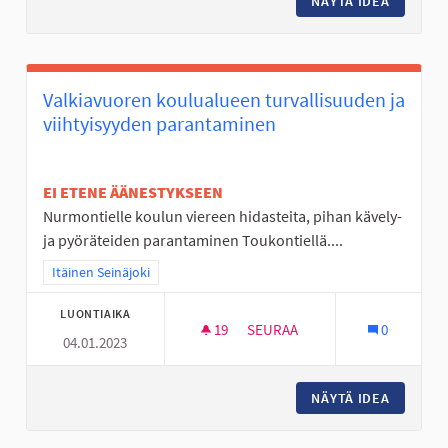
NÄYTÄ IDEA
PYÖRÄTI
Valkiavuoren koulualueen turvallisuuden ja
viihtyisyyden parantaminen
EI ETENE ÄÄNESTYKSEEN
Nurmontielle koulun viereen hidasteita, pihan kävely-
ja pyöräteiden parantaminen Toukontiellä....
Rajaa tulokset teeman mukaan: Itäinen Seinäjoki
Itäinen Seinäjoki
LUONTIAIKA
19
19 SEURAAJAA
SEURAA
0
04.01.2023
VALKIAVUOREN KOULUALUEEN 
NÄYTÄ IDEA
VALKIAV