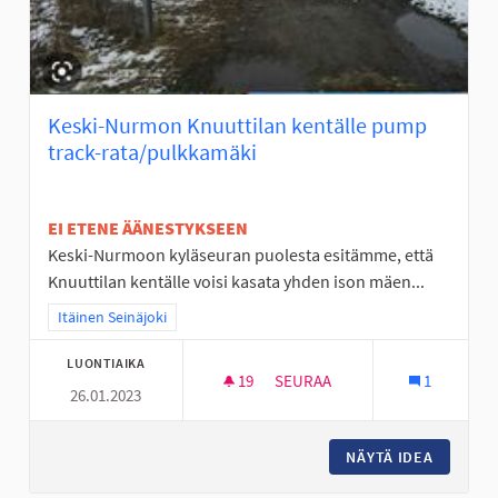
Keski-Nurmon Knuuttilan kentälle pump
track-rata/pulkkamäki
EI ETENE ÄÄNESTYKSEEN
Keski-Nurmoon kyläseuran puolesta esitämme, että
Knuuttilan kentälle voisi kasata yhden ison mäen...
Rajaa tulokset teeman mukaan: Itäinen Seinäjoki
Itäinen Seinäjoki
LUONTIAIKA
19
19 SEURAAJAA
SEURAA
1
26.01.2023
KESKI-NURMON KNUUTTILAN 
NÄYTÄ IDEA
KESKI-N