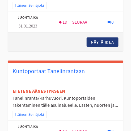
Rajaa tulokset teeman mukaan: Itäinen Seinäjoki
Itäinen Seinäjoki
LUONTIAIKA
18
18 SEURAAJAA
SEURAA
0
31.01.2023
ESTERATAHALLI ITÄISELLE ALU
NÄYTÄ IDEA
ESTERAT
Kuntoportaat Tanelinrantaan
EI ETENE ÄÄNESTYKSEEN
Tanelinranta/Karhuvuori. Kuntoportaiden
rakentaminen tälle asuinalueelle. Lasten, nuorten ja...
Rajaa tulokset teeman mukaan: Itäinen Seinäjoki
Itäinen Seinäjoki
LUONTIAIKA