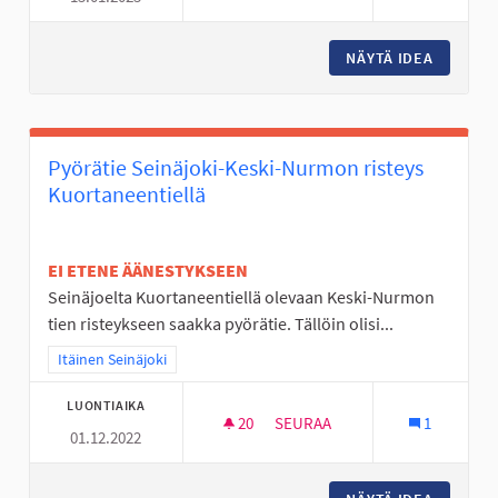
NÄYTÄ IDEA
SKEITTI
Pyörätie Seinäjoki-Keski-Nurmon risteys
Kuortaneentiellä
EI ETENE ÄÄNESTYKSEEN
Seinäjoelta Kuortaneentiellä olevaan Keski-Nurmon
tien risteykseen saakka pyörätie. Tällöin olisi...
Rajaa tulokset teeman mukaan: Itäinen Seinäjoki
Itäinen Seinäjoki
LUONTIAIKA
20
20 SEURAAJAA
SEURAA
1
01.12.2022
PYÖRÄTIE SEINÄJOKI-KESKI-