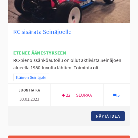
RC sisärata Seinäjoelle
ETENEE ÄÄNESTYKSEEN
RC-pienoissähköautoilu on ollut aktiivista Seinäjoen
alueella 1980-luvulta lähtien. Toiminta oli...
Rajaa tulokset teeman mukaan: Itäinen Seinäjoki
Itäinen Seinäjoki
LUONTIAIKA
22
22 SEURAAJAA
SEURAA
5
30.01.2023
RC SISÄRATA SEINÄJOELLE
NÄYTÄ IDEA
RC SISÄ