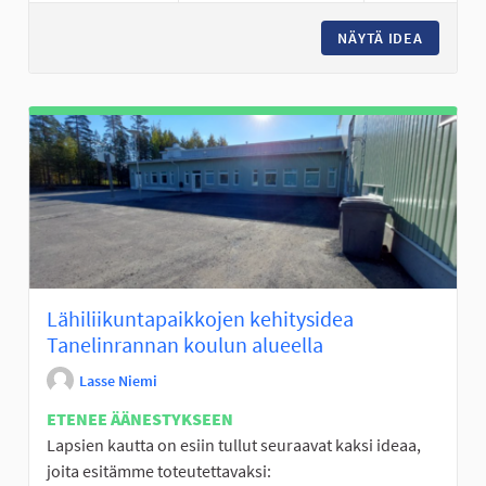
NÄYTÄ IDEA
JÄÄKIE
Lähiliikuntapaikkojen kehitysidea
Tanelinrannan koulun alueella
Lasse Niemi
ETENEE ÄÄNESTYKSEEN
Lapsien kautta on esiin tullut seuraavat kaksi ideaa,
joita esitämme toteutettavaksi: