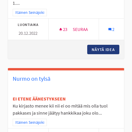
1....
Rajaa tulokset teeman mukaan: Itäinen Seinäjoki
Itäinen Seinäjoki
LUONTIAIKA
23
23 SEURAAJAA
SEURAA
2
20.12.2022
LÄHILIIKUNTAPAIKKOJEN KEH
NÄYTÄ IDEA
LÄHILII
Nurmo on tylsä
EI ETENE ÄÄNESTYKSEEN
Ku kirjasto menee kii nii ei oo mitää mis olla tuol
pakkases ja sinne jäätyy hankkikaa joku olo...
Rajaa tulokset teeman mukaan: Itäinen Seinäjoki
Itäinen Seinäjoki