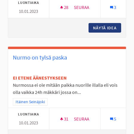
LUONTIAIKA
28
28 SEURAAJAA
SEURAA
3
10.01.2023
NURMO ON TYLSÄ
NÄYTÄ IDEA
NURMO 
Nurmo on tylsä paska
EI ETENE ÄÄNESTYKSEEN
Nurmossa ei ole mitään paikka nuorille illalla eli vois
olla vaikka 24h mäkkäri jossa on...
Rajaa tulokset teeman mukaan: Itäinen Seinäjoki
Itäinen Seinäjoki
LUONTIAIKA
31
31 SEURAAJAA
SEURAA
5
10.01.2023
NURMO ON TYLSÄ PASKA