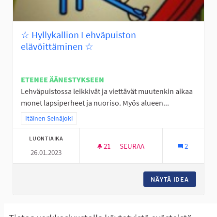
☆ Hyllykallion Lehväpuiston
elävöittäminen ☆
ETENEE ÄÄNESTYKSEEN
Lehväpuistossa leikkivät ja viettävät muutenkin aikaa
monet lapsiperheet ja nuoriso. Myös alueen...
Rajaa tulokset teeman mukaan: Itäinen Seinäjoki
Itäinen Seinäjoki
LUONTIAIKA
21
21 SEURAAJAA
SEURAA
2
26.01.2023
☆ HYLLYKALLION LEHVÄPUIST
NÄYTÄ IDEA
☆ HYLLY
Näytä kaikki peruutetut ideat