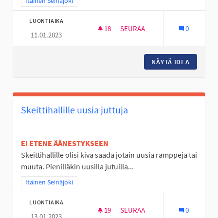
Rajaa tulokset teeman mukaan: Itäinen Seinäjoki
Itäinen Seinäjoki
LUONTIAIKA
18
18 SEURAAJAA
SEURAA
0
11.01.2023
PYÖRÄTIE VIITALANTIE- JÖLLÖ
NÄYTÄ IDEA
PYÖRÄTI
Skeittihallille uusia juttuja
EI ETENE ÄÄNESTYKSEEN
Skeittihallille olisi kiva saada jotain uusia ramppeja tai
muuta. Pienilläkin uusilla jutuilla...
Rajaa tulokset teeman mukaan: Itäinen Seinäjoki
Itäinen Seinäjoki
LUONTIAIKA
19
19 SEURAAJAA
SEURAA
0
13.01.2023
SKEITTIHALLILLE UUSIA JUTTU