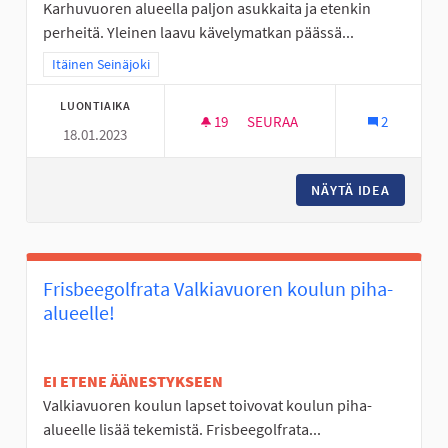
Karhuvuoren alueella paljon asukkaita ja etenkin
perheitä. Yleinen laavu kävelymatkan päässä...
Rajaa tulokset teeman mukaan: Itäinen Seinäjoki
Itäinen Seinäjoki
LUONTIAIKA
19
19 SEURAAJAA
SEURAA
2
18.01.2023
LAAVU KARHUVUOREN LÄHELL
NÄYTÄ IDEA
LAAVU 
Frisbeegolfrata Valkiavuoren koulun piha-
alueelle!
EI ETENE ÄÄNESTYKSEEN
Valkiavuoren koulun lapset toivovat koulun piha-
alueelle lisää tekemistä. Frisbeegolfrata...