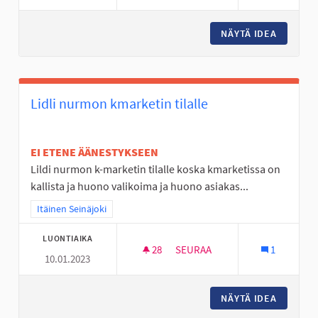
NÄYTÄ IDEA
NURMOO
Lidli nurmon kmarketin tilalle
EI ETENE ÄÄNESTYKSEEN
Lildi nurmon k-marketin tilalle koska kmarketissa on
kallista ja huono valikoima ja huono asiakas...
Rajaa tulokset teeman mukaan: Itäinen Seinäjoki
Itäinen Seinäjoki
LUONTIAIKA
28
28 SEURAAJAA
SEURAA
1
10.01.2023
LIDLI NURMON KMARKETIN TIL
NÄYTÄ IDEA
LIDLI N