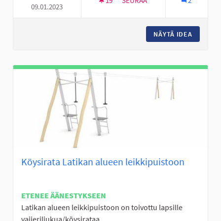
19
19 SEURAAJAA
SEURAA
2
09.01.2023
KUNTOPORTAAT TANELINRANT
NÄYTÄ IDEA
KUNTOP
Köysirata Latikan alueen leikkipuistoon
ETENEE ÄÄNESTYKSEEN
Latikan alueen leikkipuistoon on toivottu lapsille
vaijeriliukua/köysirataa.