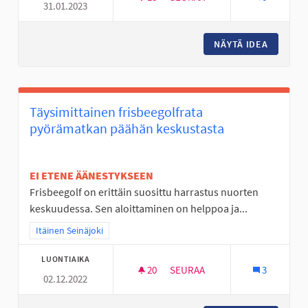
31.01.2023
SOLANONTIELLE USEITA TUNTU
NÄYTÄ IDEA
SOLANON
Täysimittainen frisbeegolfrata
pyörämatkan päähän keskustasta
EI ETENE ÄÄNESTYKSEEN
Frisbeegolf on erittäin suosittu harrastus nuorten
keskuudessa. Sen aloittaminen on helppoa ja...
Rajaa tulokset teeman mukaan: Itäinen Seinäjoki
Itäinen Seinäjoki
LUONTIAIKA
20
20 SEURAAJAA
SEURAA
3
02.12.2022
TÄYSIMITTAINEN FRISBEEGOL