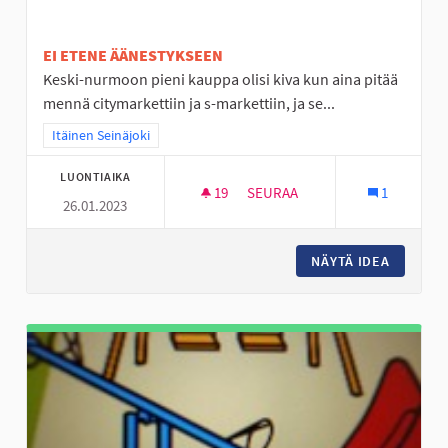
EI ETENE ÄÄNESTYKSEEN
Keski-nurmoon pieni kauppa olisi kiva kun aina pitää
mennä citymarkettiin ja s-markettiin, ja se...
Rajaa tulokset teeman mukaan: Itäinen Seinäjoki
Itäinen Seinäjoki
LUONTIAIKA
19
19 SEURAAJAA
SEURAA
1
26.01.2023
PIENI KAUPPA KESKI-NURMOON
NÄYTÄ IDEA
PIENI K