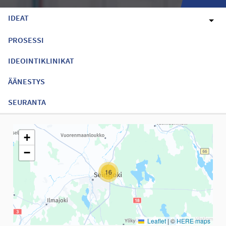
IDEAT
PROSESSI
IDEOINTIKLINIKAT
ÄÄNESTYS
SEURANTA
Seuraavassa elementissä on kartta, joka esittää tämän sivun tiet
+
−
16
Leaflet
|
©
HERE maps