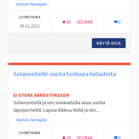
Rajaa tulokset teeman mukaan: Itäinen Seinäjoki
Itäinen Seinäjoki
LUONTIAIKA
20
20 SEURAAJAA
SEURAA
0
30.01.2023
FRISBEEGOLFRATA VALKIAVUO
NÄYTÄ IDEA
FRISBEE
Solanontielle useita tuntuvia hidasteita
EI ETENE ÄÄNESTYKSEEN
Solanontiellä ja sen sivukaduilla asuu useita
lapsiperheitä. Lapsia liikkuu tiellä ja sen...
Rajaa tulokset teeman mukaan: Itäinen Seinäjoki
Itäinen Seinäjoki
LUONTIAIKA
18
18 SEURAAJAA
SEURAA
0