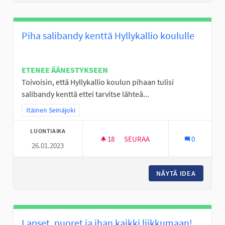
Piha salibandy kenttä Hyllykallio koululle
ETENEE ÄÄNESTYKSEEN
Toivoisin, että Hyllykallio koulun pihaan tulisi
salibandy kenttä ettei tarvitse lähteä...
Rajaa tulokset teeman mukaan: Itäinen Seinäjoki
Itäinen Seinäjoki
LUONTIAIKA
18
18 SEURAAJAA
SEURAA
0
26.01.2023
PIHA SALIBANDY KENTTÄ HYLL
NÄYTÄ IDEA
PIHA SA
Lapset, nuoret ja ihan kaikki liikkumaan!