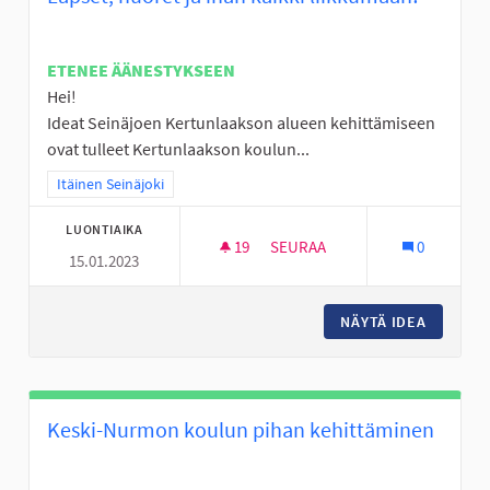
ETENEE ÄÄNESTYKSEEN
Hei!
Ideat Seinäjoen Kertunlaakson alueen kehittämiseen
ovat tulleet Kertunlaakson koulun...
Rajaa tulokset teeman mukaan: Itäinen Seinäjoki
Itäinen Seinäjoki
LUONTIAIKA
19
19 SEURAAJAA
SEURAA
0
15.01.2023
LAPSET, NUORET JA IHAN KAIK
NÄYTÄ IDEA
LAPSET,
Keski-Nurmon koulun pihan kehittäminen