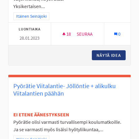
Yksikertaisen...
Rajaa tulokset teeman mukaan: Itäinen Seinäjoki
Itäinen Seinäjoki
LUONTIAIKA
18
18 SEURAAJAA
SEURAA
0
28.01.2023
KÖYSIRATA LATIKAN ALUEEN L
NÄYTÄ IDEA
KÖYSIRA
Pyörätie Viitalantie- Jöllöntie + alikulku
Viitalantien päähän
EI ETENE ÄÄNESTYKSEEN
Pyörätie olisi varmasti turvallisempi koulumatkoille.
Ja se varmasti myös lisäisi hyötyliikuntaa,...