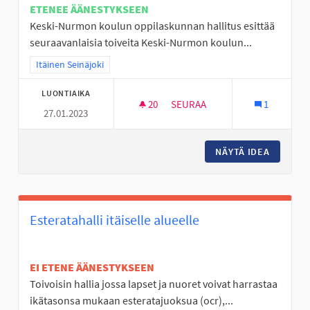
ETENEE ÄÄNESTYKSEEN
Keski-Nurmon koulun oppilaskunnan hallitus esittää
seuraavanlaisia toiveita Keski-Nurmon koulun...
Rajaa tulokset teeman mukaan: Itäinen Seinäjoki
Itäinen Seinäjoki
LUONTIAIKA
20
20 SEURAAJAA
SEURAA
1
27.01.2023
KESKI-NURMON KOULUN PIHA
NÄYTÄ IDEA
KESKI-N
Esteratahalli itäiselle alueelle
EI ETENE ÄÄNESTYKSEEN
Toivoisin hallia jossa lapset ja nuoret voivat harrastaa
ikätasonsa mukaan esteratajuoksua (ocr),...