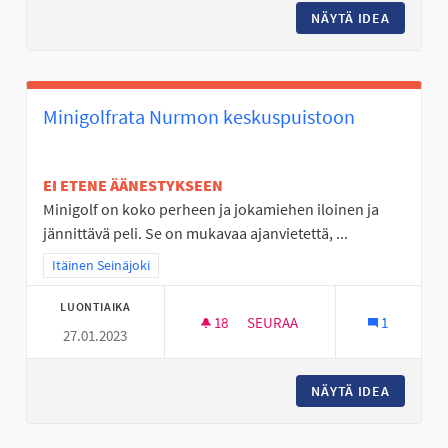
NÄYTÄ IDEA
NURMO O
Minigolfrata Nurmon keskuspuistoon
EI ETENE ÄÄNESTYKSEEN
Minigolf on koko perheen ja jokamiehen iloinen ja
jännittävä peli. Se on mukavaa ajanvietettä, ...
Rajaa tulokset teeman mukaan: Itäinen Seinäjoki
Itäinen Seinäjoki
LUONTIAIKA
18
18 SEURAAJAA
SEURAA
1
27.01.2023
MINIGOLFRATA NURMON KESK
NÄYTÄ IDEA
MINIGO