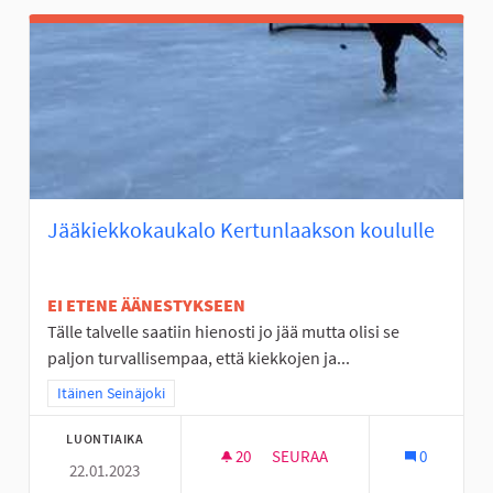
Jääkiekkokaukalo Kertunlaakson koululle
EI ETENE ÄÄNESTYKSEEN
Tälle talvelle saatiin hienosti jo jää mutta olisi se
paljon turvallisempaa, että kiekkojen ja...
Rajaa tulokset teeman mukaan: Itäinen Seinäjoki
Itäinen Seinäjoki
LUONTIAIKA
20
20 SEURAAJAA
SEURAA
0
22.01.2023
JÄÄKIEKKOKAUKALO KERTUNL