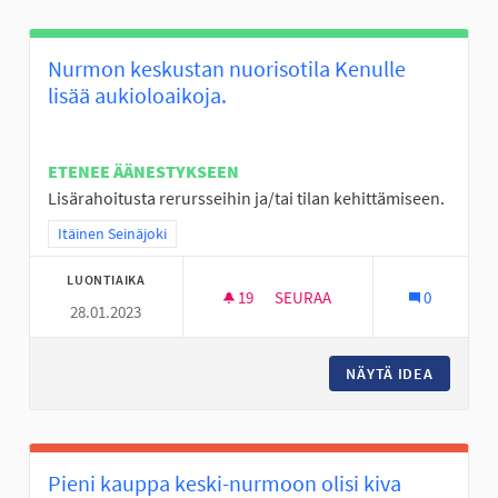
Nurmon keskustan nuorisotila Kenulle
lisää aukioloaikoja.
ETENEE ÄÄNESTYKSEEN
Lisärahoitusta rerursseihin ja/tai tilan kehittämiseen.
Rajaa tulokset teeman mukaan: Itäinen Seinäjoki
Itäinen Seinäjoki
LUONTIAIKA
19
19 SEURAAJAA
SEURAA
0
28.01.2023
NURMON KESKUSTAN NUORISOT
NÄYTÄ IDEA
NURMON 
Pieni kauppa keski-nurmoon olisi kiva