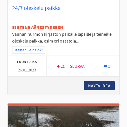
24/7 oleskelu paikka
EI ETENE ÄÄNESTYKSEEN
Vanhan nurmon kirjaston paikalle lapsille ja teineille
oleskelu paikka, esim eri osastoja...
Rajaa tulokset teeman mukaan: Itäinen Seinäjoki
Itäinen Seinäjoki
LUONTIAIKA
21
21 SEURAAJAA
SEURAA
1
26.01.2023
24/7 OLESKELU PAIKKA
NÄYTÄ IDEA
24/7 OL