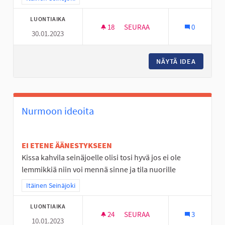
LUONTIAIKA
18
18 SEURAAJAA
SEURAA
0
30.01.2023
NURMON KESKUSTAN TYHJÄ T
NÄYTÄ IDEA
NURMON 
Nurmoon ideoita
EI ETENE ÄÄNESTYKSEEN
Kissa kahvila seinäjoelle olisi tosi hyvä jos ei ole
lemmikkiä niin voi mennä sinne ja tila nuorille
Rajaa tulokset teeman mukaan: Itäinen Seinäjoki
Itäinen Seinäjoki
LUONTIAIKA
24
24 SEURAAJAA
SEURAA
3
10.01.2023
NURMOON IDEOITA