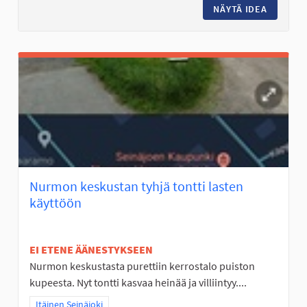
NÄYTÄ IDEA
TÄYSIMI
Nurmon keskustan tyhjä tontti lasten
käyttöön
EI ETENE ÄÄNESTYKSEEN
Nurmon keskustasta purettiin kerrostalo puiston
kupeesta. Nyt tontti kasvaa heinää ja villiintyy....
Rajaa tulokset teeman mukaan: Itäinen Seinäjoki
Itäinen Seinäjoki