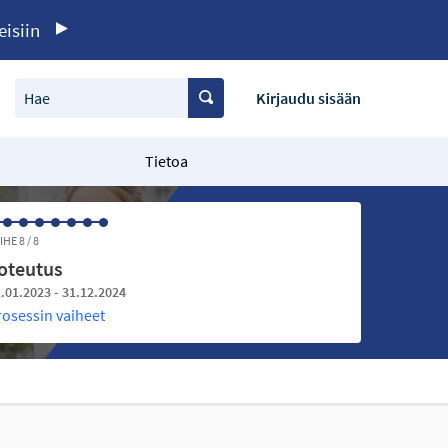
eisiin
Hae
Kirjaudu sisään
Tietoa
IHE 8 / 8
oteutus
.01.2023 - 31.12.2024
rosessin vaiheet