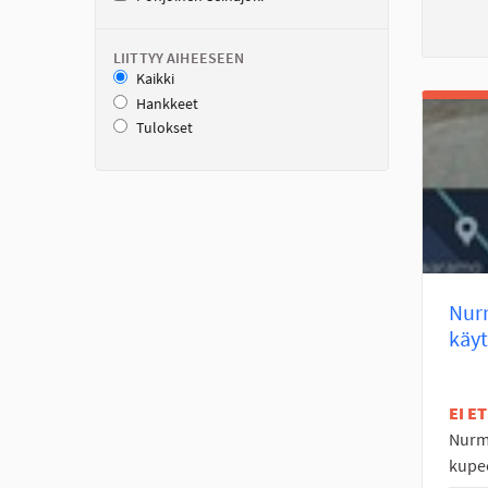
LIITTYY AIHEESEEN
Kaikki
Hankkeet
Tulokset
Nurm
käy
EI E
Nurmo
kupee