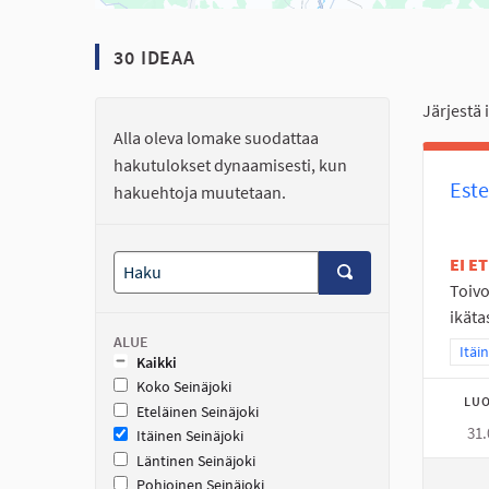
30 IDEAA
Järjestä 
Alla oleva lomake suodattaa
hakutulokset dynaamisesti, kun
Este
hakuehtoja muutetaan.
EI E
Toivo
ikäta
ALUE
Raja
Itäi
Kaikki
Koko Seinäjoki
LUO
Eteläinen Seinäjoki
31.
Itäinen Seinäjoki
Läntinen Seinäjoki
Pohjoinen Seinäjoki