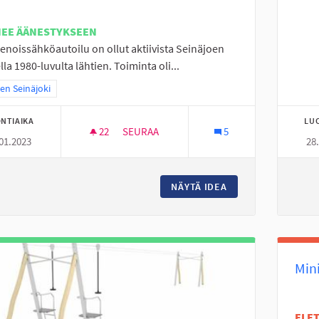
NEE ÄÄNESTYKSEEN
enoissähköautoilu on ollut aktiivista Seinäjoen
lla 1980-luvulta lähtien. Toiminta oli...
a tulokset teeman mukaan: Itäinen Seinäjoki
nen Seinäjoki
NTIAIKA
LU
22
22 SEURAAJAA
SEURAA
5
01.2023
28
RC SISÄRATA SEINÄJOELLE
NÄYTÄ IDEA
RC SISÄRATA SEIN
Min
EI 