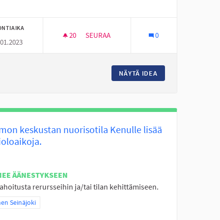
ONTIAIKA
20
20 SEURAAJAA
SEURAA
0
.01.2023
EN KÄYTTÖÖN
FRISBEEGOLFRATA VALKIAVUOREN KOULUN
N TYHJÄ TONTTI LASTEN KÄYTTÖÖN
NÄYTÄ IDEA
FRISBEEGOLFRATA
mon keskustan nuorisotila Kenulle lisää
oloaikoja.
NEE ÄÄNESTYKSEEN
ahoitusta rerursseihin ja/tai tilan kehittämiseen.
a tulokset teeman mukaan: Itäinen Seinäjoki
nen Seinäjoki