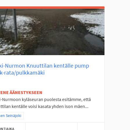
ki-Nurmon Knuuttilan kentälle pump
ck-rata/pulkkamäki
ETENE ÄÄNESTYKSEEN
i-Nurmoon kyläseuran puolesta esitämme, että
tilan kentälle voisi kasata yhden ison mäen...
a tulokset teeman mukaan: Itäinen Seinäjoki
nen Seinäjoki
ONTIAIKA