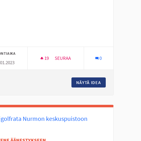
ONTIAIKA
19
19 SEURAAJAA
SEURAA
0
.01.2023
NURMON KESKUSTAN NUORISOTILA KENULL
ÄJOELLE
NÄYTÄ IDEA
NURMON KESKUSTA
igolfrata Nurmon keskuspuistoon
ETENE ÄÄNESTYKSEEN