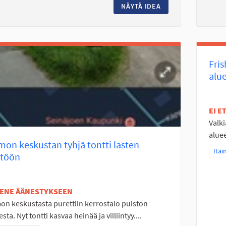
NÄYTÄ IDEA
ESTERATAHALLI IT
Fri
alue
EI 
Valk
aluee
on keskustan tyhjä tontti lasten
Raja
Itäi
ttöön
TENE ÄÄNESTYKSEEN
n keskustasta purettiin kerrostalo puiston
sta. Nyt tontti kasvaa heinää ja villiintyy....