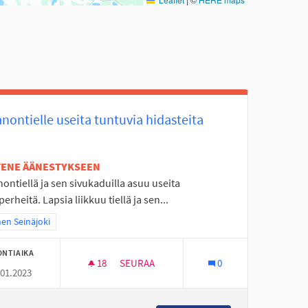
nontielle useita tuntuvia hidasteita
ETENE ÄÄNESTYKSEEN
ontiellä ja sen sivukaduilla asuu useita
perheitä. Lapsia liikkuu tiellä ja sen...
a tulokset teeman mukaan: Itäinen Seinäjoki
nen Seinäjoki
ONTIAIKA
18
18 SEURAAJAA
SEURAA
0
.01.2023
SOLANONTIELLE USEITA TUNTUVIA HIDAST