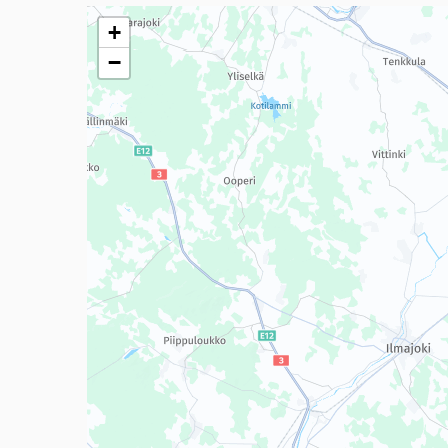
Seuraavassa elementissä on kartta, joka esittää tämän 
+
−