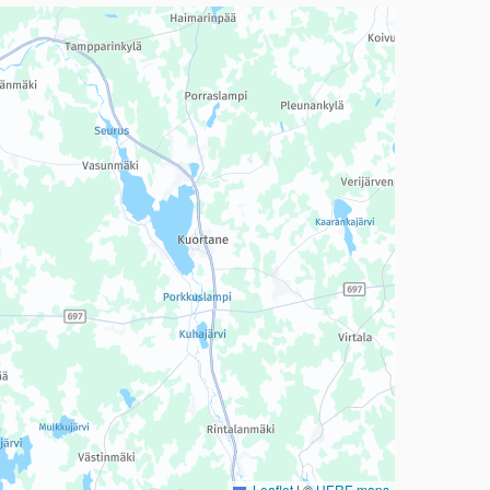
a, mutta se voi olla vaikeaselkoinen.
Leaflet
|
©
HERE maps