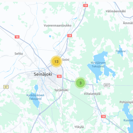
sivun tietueet karttapisteinä. Elementtiä voi käyttää ruudunlukijall
13
3