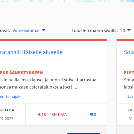
ideat:
Viimeisimmät
Tulosten määrä sivulla:
20
ratahalli itäiselle alueelle
Sola
TENE ÄÄNESTYKSEEN
EI 
isin hallia jossa lapset ja nuoret voivat harrastaa
Solan
sonsa mukaan esteratajuoksua (ocr),...
lapsi
a tulokset teeman mukaan: Itäinen Seinäjoki
nen Seinäjoki
Raja
Itäi
NTIAIKA
LU
18
18 SEURAAJAA
SEURAA
0
01.2023
31
ESTERATAHALLI ITÄISELLE ALUEELLE