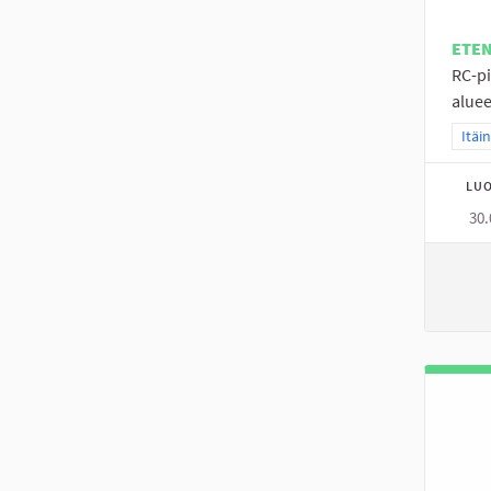
ETE
RC-pi
aluee
Raja
Itäi
LUO
30.