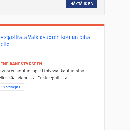
ÄISELLE ALUEELLE
NÄYTÄ IDEA
SOLANONTIELLE U
sbeegolfrata Valkiavuoren koulun piha-
elle!
ETENE ÄÄNESTYKSEEN
iavuoren koulun lapset toivovat koulun piha-
lle lisää tekemistä. Frisbeegolfrata...
a tulokset teeman mukaan: Itäinen Seinäjoki
nen Seinäjoki