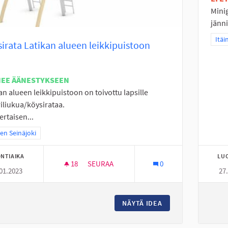
Mini
jänni
Raja
Itäi
irata Latikan alueen leikkipuistoon
NEE ÄÄNESTYKSEEN
an alueen leikkipuistoon on toivottu lapsille
riliukua/köysirataa.
ertaisen...
a tulokset teeman mukaan: Itäinen Seinäjoki
nen Seinäjoki
NTIAIKA
LU
18
18 SEURAAJAA
SEURAA
0
01.2023
27
KÖYSIRATA LATIKAN ALUEEN LEIKKIPUIST
NÄYTÄ IDEA
KÖYSIRATA LATIKA