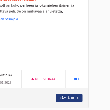
golf on koko perheen ja jokamiehen iloinen ja
ttävä peli. Se on mukavaa ajanvietettä, ...
a tulokset teeman mukaan: Itäinen Seinäjoki
nen Seinäjoki
ONTIAIKA
18
18 SEURAAJAA
SEURAA
1
.01.2023
OON
MINIGOLFRATA NURMON KESKUSPUISTO
N ALUEEN LEIKKIPUISTOON
NÄYTÄ IDEA
MINIGOLFRATA NU