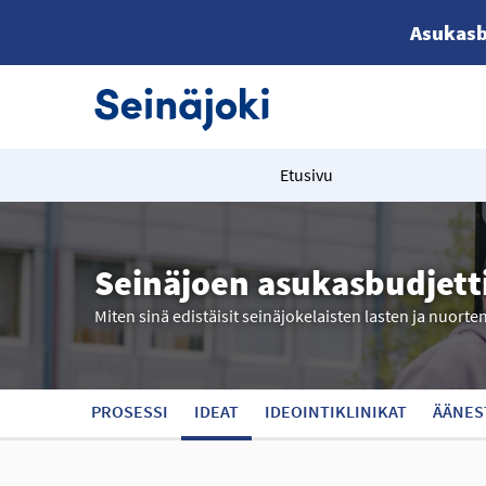
Asukasb
Etusivu
Seinäjoen asukasbudjett
Miten sinä edistäisit seinäjokelaisten lasten ja nuorte
PROSESSI
IDEAT
IDEOINTIKLINIKAT
ÄÄNES