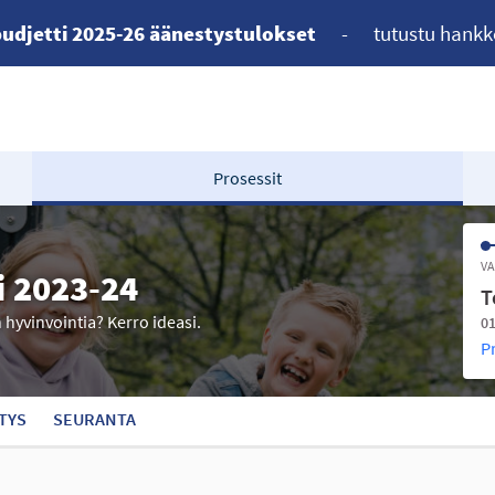
udjetti 2025-26 äänestystulokset
-
tutustu hankk
Prosessit
VA
i 2023-24
T
n hyvinvointia? Kerro ideasi.
01
P
TYS
SEURANTA