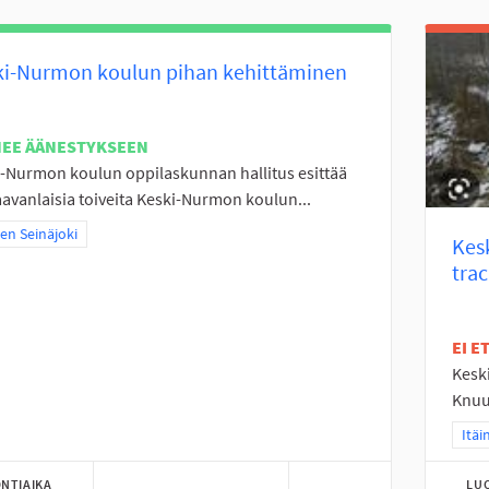
ki-Nurmon koulun pihan kehittäminen
NEE ÄÄNESTYKSEEN
-Nurmon koulun oppilaskunnan hallitus esittää
avanlaisia toiveita Keski-Nurmon koulun...
a tulokset teeman mukaan: Itäinen Seinäjoki
nen Seinäjoki
Kes
tra
EI 
Kesk
Knuut
Raja
Itäi
NTIAIKA
LU