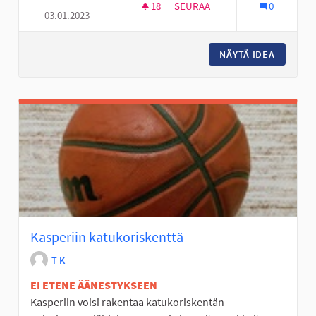
18
18 SEURAAJAA
SEURAA
0
03.01.2023
ULKOSALI JOUPISKALLE
NÄYTÄ IDEA
ULKOSAL
Kasperiin katukoriskenttä
T K
EI ETENE ÄÄNESTYKSEEN
Kasperiin voisi rakentaa katukoriskentän