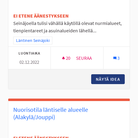
EI ETENE ÄÄNESTYKSEEN
Seinäjoella tulisi vähällä käytöllä olevat nurmialueet,
tienpientareet ja asuinalueiden lähellä...
Rajaa tulokset teeman mukaan: Läntinen Seinäjoki
Läntinen Seinäjoki
LUONTIAIKA
20
20 SEURAAJAA
SEURAA
3
02.12.2022
JOUTOMAAT KUKKANIITYIKSI
NÄYTÄ IDEA
JOUTOMA
Nuorisotila läntiselle alueelle
(Alakylä/Jouppi)