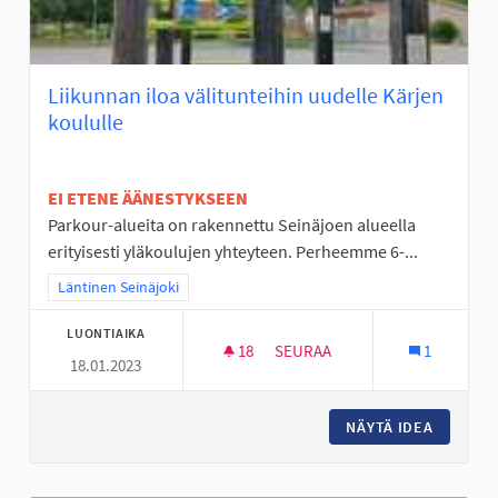
Liikunnan iloa välitunteihin uudelle Kärjen
koululle
EI ETENE ÄÄNESTYKSEEN
Parkour-alueita on rakennettu Seinäjoen alueella
erityisesti yläkoulujen yhteyteen. Perheemme 6-...
Rajaa tulokset teeman mukaan: Läntinen Seinäjoki
Läntinen Seinäjoki
LUONTIAIKA
18
18 SEURAAJAA
SEURAA
1
18.01.2023
LIIKUNNAN ILOA VÄLITUNTEIH
NÄYTÄ IDEA
LIIKUNN