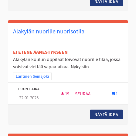
NÄYTÄ IDEA
ALAKYLÄ
Alakylän nuorille nuorisotila
EI ETENE ÄÄNESTYKSEEN
Alakylän koulun oppilaat toivovat nuorille tilaa, jossa
voisivat viettää vapaa-aikaa. Nykyisiin...
Rajaa tulokset teeman mukaan: Läntinen Seinäjoki
Läntinen Seinäjoki
LUONTIAIKA
19
19 SEURAAJAA
SEURAA
1
22.01.2023
ALAKYLÄN NUORILLE NUORISO
NÄYTÄ IDEA
ALAKYLÄ