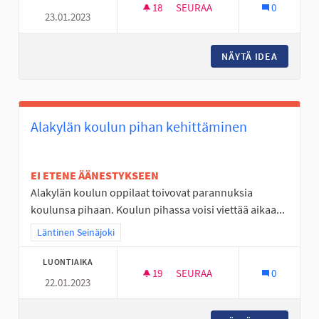
18
18 SEURAAJAA
SEURAA
0
23.01.2023
KÄVELY-/PYÖRÄILYTIE KARVAR
NÄYTÄ IDEA
KÄVELY-
Alakylän koulun pihan kehittäminen
EI ETENE ÄÄNESTYKSEEN
Alakylän koulun oppilaat toivovat parannuksia
koulunsa pihaan. Koulun pihassa voisi viettää aikaa...
Rajaa tulokset teeman mukaan: Läntinen Seinäjoki
Läntinen Seinäjoki
LUONTIAIKA
19
19 SEURAAJAA
SEURAA
0
22.01.2023
ALAKYLÄN KOULUN PIHAN KEH