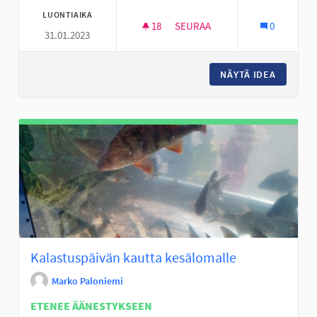
LUONTIAIKA
18
18 SEURAAJAA
SEURAA
0
31.01.2023
KOKO KENTÄN KATTAVA JÄÄ
NÄYTÄ IDEA
KOKO KE
Kalastuspäivän kautta kesälomalle
Marko Paloniemi
ETENEE ÄÄNESTYKSEEN