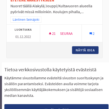
EI ETENE ÄÄNESTYKSEEN
Nuoret täällä Alakylä/Jouppi/Kultavuoren alueella
pyörivät missä milloinkin. Koulujen pihalla,...
Rajaa tulokset teeman mukaan: Läntinen Seinäjoki
Läntinen Seinäjoki
LUONTIAIKA
21
21 SEURAAJAA
SEURAA
2
01.12.2022
NUORISOTILA LÄNTISELLE ALUE
NÄYTÄ IDEA
NUORISO
Näytä kaikki peruutetut ideat
Tietoa verkkosivustolla käytetyistä evästeistä
Käytämme sivustollamme evästeitä sivuston suorituskyvyn ja
sisällön parantamiseksi. Evästeiden avulla voimme tarjota
yksilöllisemmän käyttäjäkokemuksen ja sisältöjä sosiaalisen
Äänestyksen pikaohjeet
Usein kysytyt kysymykset
median kanavista.
Näin äänestät Asukasbudjetissa
Yhteystiedot
Aluerajaukset ja budjetin jakautuminen alueille
Käyttöehdot asukkaille
Lataa avoimet datatiedostot