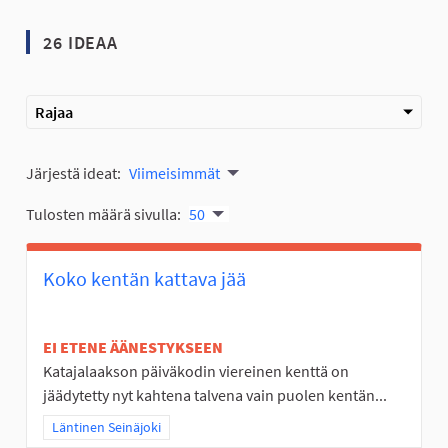
26 IDEAA
Rajaa
Järjestä ideat:
Viimeisimmät
Tulosten määrä sivulla:
50
Koko kentän kattava jää
EI ETENE ÄÄNESTYKSEEN
Katajalaakson päiväkodin viereinen kenttä on
jäädytetty nyt kahtena talvena vain puolen kentän...
Rajaa tulokset teeman mukaan: Läntinen Seinäjoki
Läntinen Seinäjoki