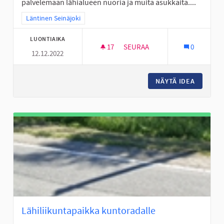
palvelemaan lähialueen nuoria ja muita asukkaita....
Rajaa tulokset teeman mukaan: Läntinen Seinäjoki
Läntinen Seinäjoki
LUONTIAIKA
17
17 SEURAAJAA
SEURAA
0
12.12.2022
KASPERIIN KATUKORISKENTTÄ
NÄYTÄ IDEA
KASPERI
Lähiliikuntapaikka kuntoradalle