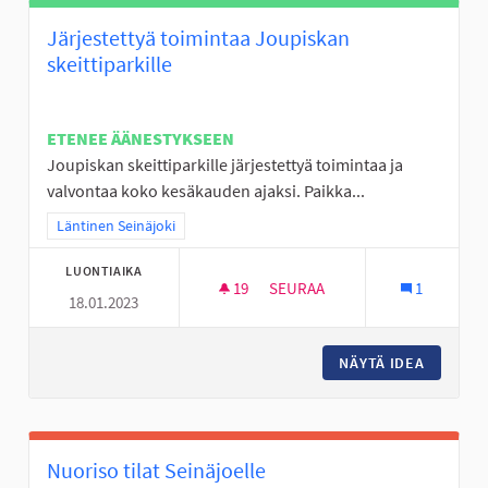
Järjestettyä toimintaa Joupiskan
skeittiparkille
ETENEE ÄÄNESTYKSEEN
Joupiskan skeittiparkille järjestettyä toimintaa ja
valvontaa koko kesäkauden ajaksi. Paikka...
Rajaa tulokset teeman mukaan: Läntinen Seinäjoki
Läntinen Seinäjoki
LUONTIAIKA
19
19 SEURAAJAA
SEURAA
1
18.01.2023
JÄRJESTETTYÄ TOIMINTAA JOU
NÄYTÄ IDEA
JÄRJEST
Nuoriso tilat Seinäjoelle