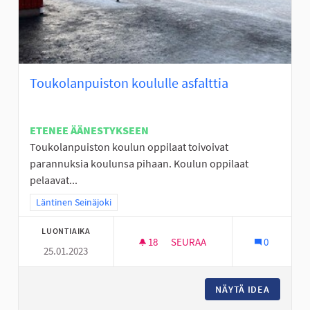
Toukolanpuiston koululle asfalttia
ETENEE ÄÄNESTYKSEEN
Toukolanpuiston koulun oppilaat toivoivat
parannuksia koulunsa pihaan. Koulun oppilaat
pelaavat...
Rajaa tulokset teeman mukaan: Läntinen Seinäjoki
Läntinen Seinäjoki
LUONTIAIKA
18
18 SEURAAJAA
SEURAA
0
25.01.2023
TOUKOLANPUISTON KOULULLE 
NÄYTÄ IDEA
TOUKOLA