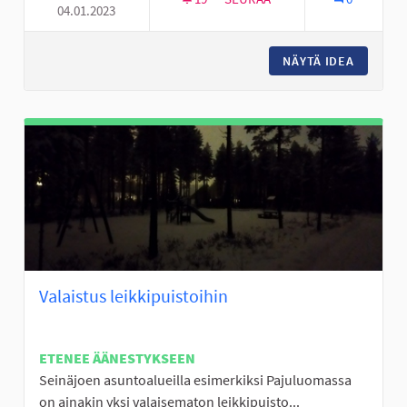
04.01.2023
NIITTY TAI MONITOIMIKENTTÄ.
NÄYTÄ IDEA
NIITTY 
Valaistus leikkipuistoihin
ETENEE ÄÄNESTYKSEEN
Seinäjoen asuntoalueilla esimerkiksi Pajuluomassa
on ainakin yksi valaisematon leikkipuisto...