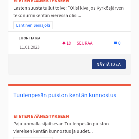
EI ETENE ÄÄNESTYKSEEN
Lasten suusta tullut toive: ”Olisi kiva jos Kyrkösjärven
tekonurmikentän vieressä olisi...
Rajaa tulokset teeman mukaan: Läntinen Seinäjoki
Läntinen Seinäjoki
LUONTIAIKA
18
18 SEURAAJAA
SEURAA
0
11.01.2023
YMPÄRIVUOTINEN ULKOSÄHLY
NÄYTÄ IDEA
YMPÄRI
Tuulenpesän puiston kentän kunnostus
EI ETENE ÄÄNESTYKSEEN
Pajuluomalla sijaitsevan Tuulenpesän puiston
viereisen kentän kunnostus ja uudet...