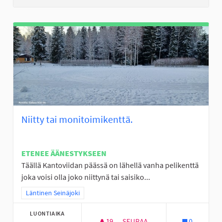
Niitty tai monitoimikenttä.
ETENEE ÄÄNESTYKSEEN
Täällä Kantoviidan päässä on lähellä vanha pelikenttä
joka voisi olla joko niittynä tai saisiko...
Rajaa tulokset teeman mukaan: Läntinen Seinäjoki
Läntinen Seinäjoki
LUONTIAIKA
19
19 SEURAAJAA
SEURAA
0