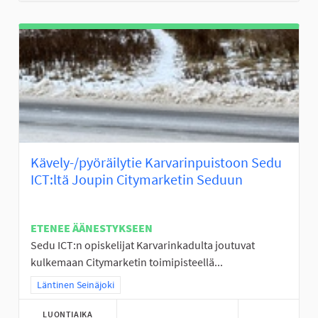
Kävely-/pyöräilytie Karvarinpuistoon Sedu
ICT:ltä Joupin Citymarketin Seduun
ETENEE ÄÄNESTYKSEEN
Sedu ICT:n opiskelijat Karvarinkadulta joutuvat
kulkemaan Citymarketin toimipisteellä...
Rajaa tulokset teeman mukaan: Läntinen Seinäjoki
Läntinen Seinäjoki
LUONTIAIKA