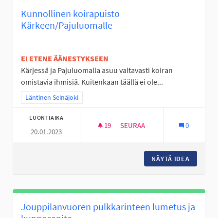
Kunnollinen koirapuisto
Kärkeen/Pajuluomalle
EI ETENE ÄÄNESTYKSEEN
Kärjessä ja Pajuluomalla asuu valtavasti koiran
omistavia ihmisiä. Kuitenkaan täällä ei ole...
Rajaa tulokset teeman mukaan: Läntinen Seinäjoki
Läntinen Seinäjoki
LUONTIAIKA
19
19 SEURAAJAA
SEURAA
0
20.01.2023
KUNNOLLINEN KOIRAPUISTO 
NÄYTÄ IDEA
KUNNOLL
Jouppilanvuoren pulkkarinteen lumetus ja