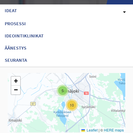
IDEAT
PROSESSI
IDEOINTIKLINIKAT
ÄÄNESTYS
SEURANTA
Seuraavassa elementissä on kartta, joka esittää tämän sivun tiet
+
−
5
10
Leaflet
|
©
HERE maps