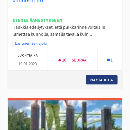
kunnosapito
ETENEE ÄÄNESTYKSEEN
Hankkia edellytykset, että pulkkarinne voitaisiin
lumettaa kunnolla, samalla tavalla kuin...
Rajaa tulokset teeman mukaan: Läntinen Seinäjoki
Läntinen Seinäjoki
LUONTIAIKA
20
20 SEURAAJAA
SEURAA
1
19.01.2023
JOUPPILANVUOREN PULKKARI
NÄYTÄ IDEA
JOUPPI