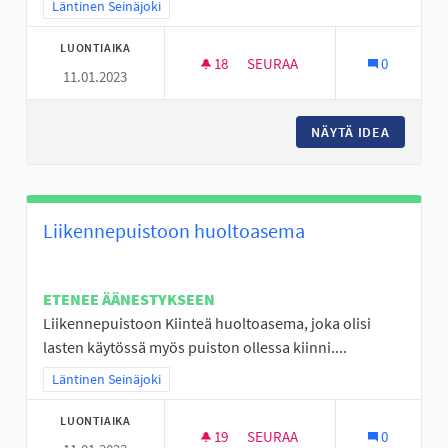
Rajaa tulokset teeman mukaan: Läntinen Seinäjoki
Läntinen Seinäjoki
LUONTIAIKA
18
18 SEURAAJAA
SEURAA
0
11.01.2023
TUULENPESÄN PUISTON KEN
NÄYTÄ IDEA
TUULEN
Liikennepuistoon huoltoasema
ETENEE ÄÄNESTYKSEEN
Liikennepuistoon Kiinteä huoltoasema, joka olisi
lasten käytössä myös puiston ollessa kiinni....
Rajaa tulokset teeman mukaan: Läntinen Seinäjoki
Läntinen Seinäjoki
LUONTIAIKA
19
19 SEURAAJAA
SEURAA
0