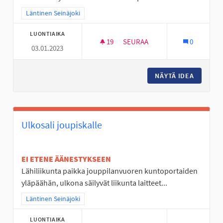
Rajaa tulokset teeman mukaan: Läntinen Seinäjoki
Läntinen Seinäjoki
LUONTIAIKA
19
19 SEURAAJAA
SEURAA
0
03.01.2023
VALAISTUS LEIKKIPUISTOIHIN
NÄYTÄ IDEA
VALAIST
Ulkosali joupiskalle
EI ETENE ÄÄNESTYKSEEN
Lähiliikunta paikka jouppilanvuoren kuntoportaiden
yläpäähän, ulkona säilyvät liikunta laitteet...
Rajaa tulokset teeman mukaan: Läntinen Seinäjoki
Läntinen Seinäjoki
LUONTIAIKA