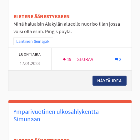
EI ETENE ÄÄNESTYKSEEN
Minä haluaisin Alakylän alueelle nuoriso tilan jossa
voisi olla esim. Pingis pöytä.
Rajaa tulokset teeman mukaan: Läntinen Seinäjoki
Läntinen Seinäjoki
LUONTIAIKA
19
19 SEURAAJAA
SEURAA
2
17.01.2023
NUORISO TILAT SEINÄJOELLE
NÄYTÄ IDEA
NUORISO
Ympärivuotinen ulkosählykenttä
Simunaan