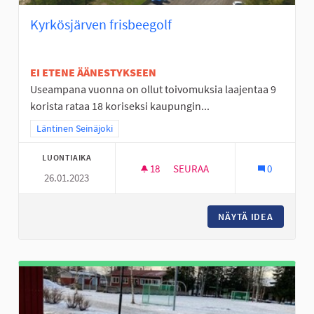
Kyrkösjärven frisbeegolf
EI ETENE ÄÄNESTYKSEEN
Useampana vuonna on ollut toivomuksia laajentaa 9
korista rataa 18 koriseksi kaupungin...
Rajaa tulokset teeman mukaan: Läntinen Seinäjoki
Läntinen Seinäjoki
LUONTIAIKA
18
18 SEURAAJAA
SEURAA
0
26.01.2023
KYRKÖSJÄRVEN FRISBEEGOLF
NÄYTÄ IDEA
KYRKÖSJ