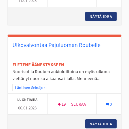
11.01.2023
LIIKENNEPUISTOON HUOLTOA
NÄYTÄ IDEA
LIIKEN
Ulkovalvontaa Pajuluoman Roubelle
EI ETENE ÄÄNESTYKSEEN
Nuorisotila Rouben aukioloiltoina on myös ulkona
viettänyt nuoriso aikaansa illalla. Menneenä...
Rajaa tulokset teeman mukaan: Läntinen Seinäjoki
Läntinen Seinäjoki
LUONTIAIKA
19
19 SEURAAJAA
SEURAA
0
06.01.2023
ULKOVALVONTAA PAJULUOMAN
NÄYTÄ IDEA
ULKOVA