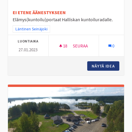
EI ETENE ÄÄNESTYKSEEN
Elämys(kuntoilu)portaat Halliskan kuntoiluradalle.
Rajaa tulokset teeman mukaan: Läntinen Seinäjoki
Läntinen Seinäjoki
LUONTIAIKA
18
18 SEURAAJAA
SEURAA
0
27.01.2023
PORTAAT HALLILANVUORELLE
NÄYTÄ IDEA
PORTAAT