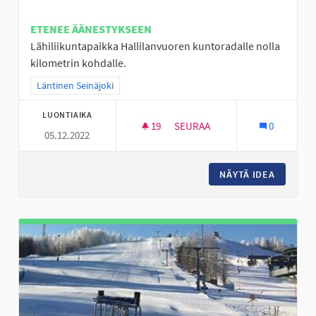
ETENEE ÄÄNESTYKSEEN
Lähiliikuntapaikka Hallilanvuoren kuntoradalle nolla
kilometrin kohdalle.
Rajaa tulokset teeman mukaan: Läntinen Seinäjoki
Läntinen Seinäjoki
LUONTIAIKA
19
19 SEURAAJAA
SEURAA
0
05.12.2022
LÄHILIIKUNTAPAIKKA KUNTOR
NÄYTÄ IDEA
LÄHILII