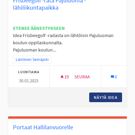
Frisbeegolf -rata Pajuluoma -
lähiliikuntapaikka
ETENEE ÄÄNESTYKSEEN
Idea Frisbeegolf -radasta on lähtöisin Pajuluoman
koulun oppilaskunnalta.
Pajuluoman koulun...
Rajaa tulokset teeman mukaan: Läntinen Seinäjoki
Läntinen Seinäjoki
LUONTIAIKA
19
19 SEURAAJAA
SEURAA
0
30.01.2023
FRISBEEGOLF -RATA PAJULUOM
NÄYTÄ IDEA
FRISBEE
Portaat Hallilanvuorelle