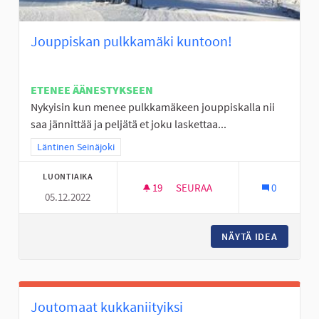
Jouppiskan pulkkamäki kuntoon!
ETENEE ÄÄNESTYKSEEN
Nykyisin kun menee pulkkamäkeen jouppiskalla nii
saa jännittää ja peljätä et joku laskettaa...
Rajaa tulokset teeman mukaan: Läntinen Seinäjoki
Läntinen Seinäjoki
LUONTIAIKA
19
19 SEURAAJAA
SEURAA
0
05.12.2022
JOUPPISKAN PULKKAMÄKI KU
NÄYTÄ IDEA
JOUPPIS
Joutomaat kukkaniityiksi