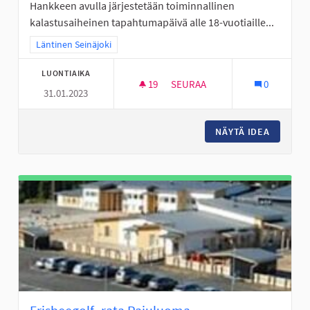
Hankkeen avulla järjestetään toiminnallinen
kalastusaiheinen tapahtumapäivä alle 18-vuotiaille...
Rajaa tulokset teeman mukaan: Läntinen Seinäjoki
Läntinen Seinäjoki
LUONTIAIKA
19
19 SEURAAJAA
SEURAA
0
31.01.2023
KALASTUSPÄIVÄN KAUTTA KES
NÄYTÄ IDEA
KALASTU