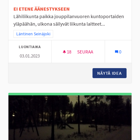
EI ETENE ÄÄNESTYKSEEN
Lähiliikunta paikka jouppilanvuoren kuntoportaiden
yläpäähän, ulkona säilyvät liikunta laitteet...
Rajaa tulokset teeman mukaan: Läntinen Seinäjoki
Läntinen Seinäjoki
LUONTIAIKA
18
18 SEURAAJAA
SEURAA
0
03.01.2023
ULKOSALI JOUPISKALLE
NÄYTÄ IDEA
ULKOSAL