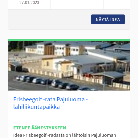
27.01.2023
PORTAAT HALLILANVUORELLE
NÄYTÄ IDEA
PORTAAT
Frisbeegolf -rata Pajuluoma -
lähiliikuntapaikka
ETENEE ÄÄNESTYKSEEN
Idea Frisbeegolf -radasta on lähtöisin Pajuluoman