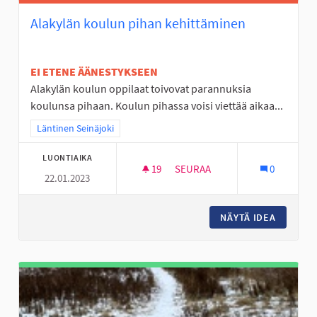
Alakylän koulun pihan kehittäminen
EI ETENE ÄÄNESTYKSEEN
Alakylän koulun oppilaat toivovat parannuksia
koulunsa pihaan. Koulun pihassa voisi viettää aikaa...
Rajaa tulokset teeman mukaan: Läntinen Seinäjoki
Läntinen Seinäjoki
LUONTIAIKA
19
19 SEURAAJAA
SEURAA
0
22.01.2023
ALAKYLÄN KOULUN PIHAN KEH
NÄYTÄ IDEA
ALAKYLÄ