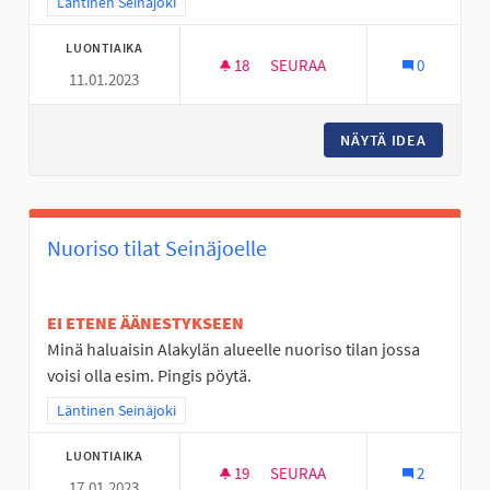
Rajaa tulokset teeman mukaan: Läntinen Seinäjoki
Läntinen Seinäjoki
LUONTIAIKA
18
18 SEURAAJAA
SEURAA
0
11.01.2023
YMPÄRIVUOTINEN ULKOSÄHLY
NÄYTÄ IDEA
YMPÄRI
Nuoriso tilat Seinäjoelle
EI ETENE ÄÄNESTYKSEEN
Minä haluaisin Alakylän alueelle nuoriso tilan jossa
voisi olla esim. Pingis pöytä.
Rajaa tulokset teeman mukaan: Läntinen Seinäjoki
Läntinen Seinäjoki
LUONTIAIKA
19
19 SEURAAJAA
SEURAA
2
17.01.2023
NUORISO TILAT SEINÄJOELLE