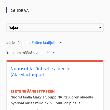
26 IDEAA
Rajaa
Järjestä ideat:
Eniten laatijoita
Tulosten määrä sivulla:
50
Nuorisotila läntiselle alueelle
(Alakylä/Jouppi)
EI ETENE ÄÄNESTYKSEEN
Nuoret täällä Alakylä/Jouppi/Kultavuoren alueella
pyörivät missä milloinkin. Koulujen pihalla,...