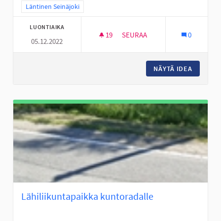
Rajaa tulokset teeman mukaan: Läntinen Seinäjoki
Läntinen Seinäjoki
LUONTIAIKA
19
19 SEURAAJAA
SEURAA
0
05.12.2022
JOUPPISKAN PULKKAMÄKI KU
NÄYTÄ IDEA
JOUPPIS
Lähiliikuntapaikka kuntoradalle