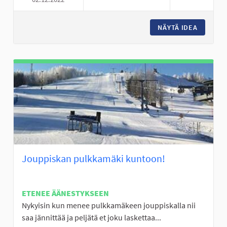
JOUTOMAAT KUKKANIITYIKSI
NÄYTÄ IDEA
JOUTOMA
Jouppiskan pulkkamäki kuntoon!
ETENEE ÄÄNESTYKSEEN
Nykyisin kun menee pulkkamäkeen jouppiskalla nii
saa jännittää ja peljätä et joku laskettaa...