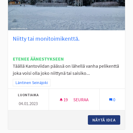
Niitty tai monitoimikenttä.
ETENEE ÄÄNESTYKSEEN
Täällä Kantoviidan päässä on lähellä vanha pelikenttä
joka voisi olla joko niittynä tai saisiko...
Rajaa tulokset teeman mukaan: Läntinen Seinäjoki
Läntinen Seinäjoki
LUONTIAIKA
19
19 SEURAAJAA
SEURAA
0
04.01.2023
NIITTY TAI MONITOIMIKENTTÄ.
NÄYTÄ IDEA
NIITTY 