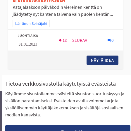
EI ETENE ÄÄNESTYKSEEN
Katajalaakson päiväkodin viereinen kenttä on
jäädytetty nyt kahtena talvena vain puolen kentän...
Rajaa tulokset teeman mukaan: Läntinen Seinäjoki
Läntinen Seinäjoki
LUONTIAIKA
18
18 SEURAAJAA
SEURAA
0
31.01.2023
KOKO KENTÄN KATTAVA JÄÄ
NÄYTÄ IDEA
KOKO KE
Näytä kaikki peruutetut ideat
Tietoa verkkosivustolla käytetyistä evästeistä
Käytämme sivustollamme evästeitä sivuston suorituskyvyn ja
sisällön parantamiseksi. Evästeiden avulla voimme tarjota
yksilöllisemmän käyttäjäkokemuksen ja sisältöjä sosiaalisen
Äänestyksen pikaohjeet
Usein kysytyt kysymykset
median kanavista.
Näin äänestät Asukasbudjetissa
Yhteystiedot
Aluerajaukset ja budjetin jakautuminen alueille
Käyttöehdot asukkaille
Lataa avoimet datatiedostot