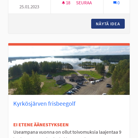
18
18 SEURAAJAA
SEURAA
0
25.01.2023
TOUKOLANPUISTON KOULULLE 
NÄYTÄ IDEA
TOUKOLA
Kyrkösjärven frisbeegolf
EI ETENE ÄÄNESTYKSEEN
Useampana vuonna on ollut toivomuksia laajentaa 9