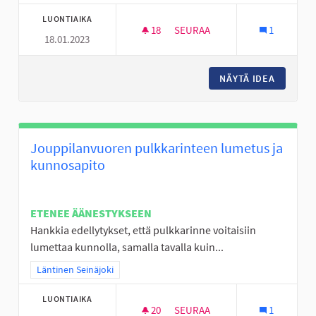
LUONTIAIKA
18
18 SEURAAJAA
SEURAA
1
18.01.2023
LIIKUNNAN ILOA VÄLITUNTEIH
NÄYTÄ IDEA
LIIKUNN
Jouppilanvuoren pulkkarinteen lumetus ja
kunnosapito
ETENEE ÄÄNESTYKSEEN
Hankkia edellytykset, että pulkkarinne voitaisiin
lumettaa kunnolla, samalla tavalla kuin...
Rajaa tulokset teeman mukaan: Läntinen Seinäjoki
Läntinen Seinäjoki
LUONTIAIKA
20
20 SEURAAJAA
SEURAA
1