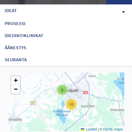
IDEAT
PROSESSI
IDEOINTIKLINIKAT
ÄÄNESTYS
SEURANTA
Seuraavassa elementissä on kartta, joka esittää tämän sivun tiet
+
−
5
10
Leaflet
|
©
HERE maps