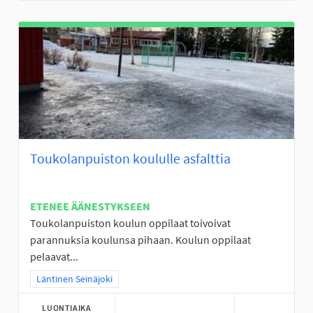
Toukolanpuiston koululle asfalttia
ETENEE ÄÄNESTYKSEEN
Toukolanpuiston koulun oppilaat toivoivat
parannuksia koulunsa pihaan. Koulun oppilaat
pelaavat...
Rajaa tulokset teeman mukaan: Läntinen Seinäjoki
Läntinen Seinäjoki
LUONTIAIKA