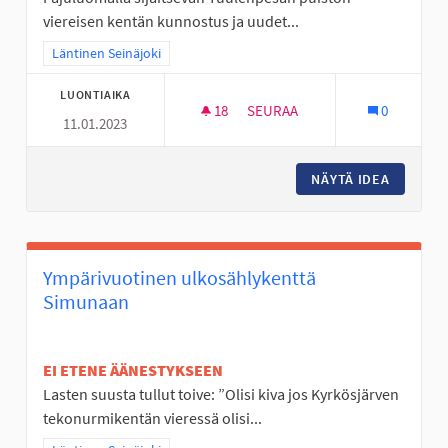
viereisen kentän kunnostus ja uudet...
Rajaa tulokset teeman mukaan: Läntinen Seinäjoki
Läntinen Seinäjoki
LUONTIAIKA
18
18 SEURAAJAA
SEURAA
0
11.01.2023
TUULENPESÄN PUISTON KEN
NÄYTÄ IDEA
TUULEN
Ympärivuotinen ulkosählykenttä
Simunaan
EI ETENE ÄÄNESTYKSEEN
Lasten suusta tullut toive: ”Olisi kiva jos Kyrkösjärven
tekonurmikentän vieressä olisi...