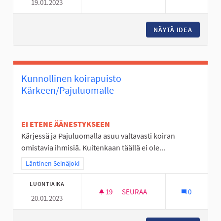
19.01.2023
JOUPPILANVUOREN PULKKARI
NÄYTÄ IDEA
JOUPPI
Kunnollinen koirapuisto
Kärkeen/Pajuluomalle
EI ETENE ÄÄNESTYKSEEN
Kärjessä ja Pajuluomalla asuu valtavasti koiran
omistavia ihmisiä. Kuitenkaan täällä ei ole...
Rajaa tulokset teeman mukaan: Läntinen Seinäjoki
Läntinen Seinäjoki
LUONTIAIKA
19
19 SEURAAJAA
SEURAA
0
20.01.2023
KUNNOLLINEN KOIRAPUISTO 