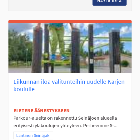
NÄYTÄ IDEA
JÄRJEST
Liikunnan iloa välitunteihin uudelle Kärjen
koululle
EI ETENE ÄÄNESTYKSEEN
Parkour-alueita on rakennettu Seinäjoen alueella
erityisesti yläkoulujen yhteyteen. Perheemme 6-...
Rajaa tulokset teeman mukaan: Läntinen Seinäjoki
Läntinen Seinäjoki