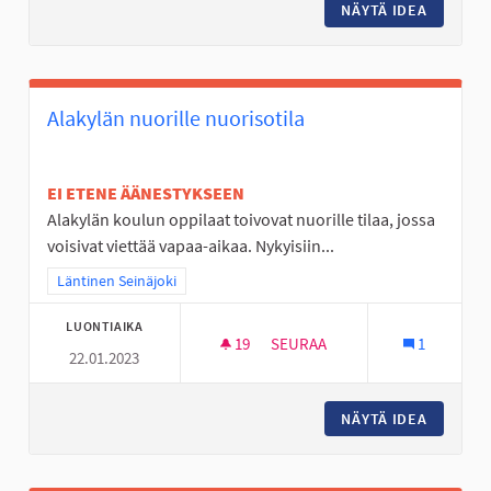
NÄYTÄ IDEA
KUNNOLL
Alakylän nuorille nuorisotila
EI ETENE ÄÄNESTYKSEEN
Alakylän koulun oppilaat toivovat nuorille tilaa, jossa
voisivat viettää vapaa-aikaa. Nykyisiin...
Rajaa tulokset teeman mukaan: Läntinen Seinäjoki
Läntinen Seinäjoki
LUONTIAIKA
19
19 SEURAAJAA
SEURAA
1
22.01.2023
ALAKYLÄN NUORILLE NUORISO
NÄYTÄ IDEA
ALAKYLÄ