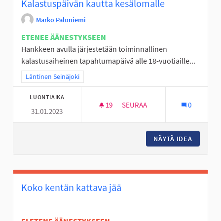
Kalastuspäivän kautta kesälomalle
Marko Paloniemi
ETENEE ÄÄNESTYKSEEN
Hankkeen avulla järjestetään toiminnallinen
kalastusaiheinen tapahtumapäivä alle 18-vuotiaille...
Rajaa tulokset teeman mukaan: Läntinen Seinäjoki
Läntinen Seinäjoki
LUONTIAIKA
19
19 SEURAAJAA
SEURAA
0
31.01.2023
KALASTUSPÄIVÄN KAUTTA KES
NÄYTÄ IDEA
KALASTU
Koko kentän kattava jää