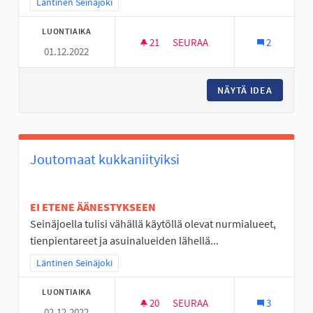
Rajaa tulokset teeman mukaan: Läntinen Seinäjoki
Läntinen Seinäjoki
LUONTIAIKA
21
21 SEURAAJAA
SEURAA
2
01.12.2022
NUORISOTILA LÄNTISELLE ALUE
NÄYTÄ IDEA
NUORISO
Joutomaat kukkaniityiksi
EI ETENE ÄÄNESTYKSEEN
Seinäjoella tulisi vähällä käytöllä olevat nurmialueet,
tienpientareet ja asuinalueiden lähellä...
Rajaa tulokset teeman mukaan: Läntinen Seinäjoki
Läntinen Seinäjoki
LUONTIAIKA
20
20 SEURAAJAA
SEURAA
3
02.12.2022