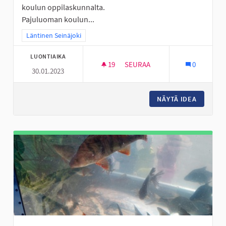
koulun oppilaskunnalta.
Pajuluoman koulun...
Rajaa tulokset teeman mukaan: Läntinen Seinäjoki
Läntinen Seinäjoki
LUONTIAIKA
19
19 SEURAAJAA
SEURAA
0
30.01.2023
FRISBEEGOLF -RATA PAJULUOM
NÄYTÄ IDEA
FRISBEE