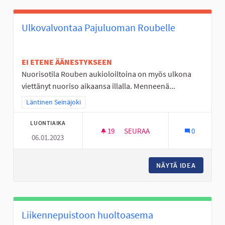
Ulkovalvontaa Pajuluoman Roubelle
EI ETENE ÄÄNESTYKSEEN
Nuorisotila Rouben aukioloiltoina on myös ulkona
viettänyt nuoriso aikaansa illalla. Menneenä...
Rajaa tulokset teeman mukaan: Läntinen Seinäjoki
Läntinen Seinäjoki
LUONTIAIKA
19
19 SEURAAJAA
SEURAA
0
06.01.2023
ULKOVALVONTAA PAJULUOMAN
NÄYTÄ IDEA
ULKOVA
Liikennepuistoon huoltoasema