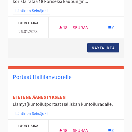
korista rataa 18 koriseksi kaupungin...
Rajaa tulokset teeman mukaan: Läntinen Seinäjoki
Läntinen Seinäjoki
LUONTIAIKA
18
18 SEURAAJAA
SEURAA
0
26.01.2023
KYRKÖSJÄRVEN FRISBEEGOLF
NÄYTÄ IDEA
KYRKÖSJ
Portaat Hallilanvuorelle
EI ETENE ÄÄNESTYKSEEN
Elämys(kuntoilu)portaat Halliskan kuntoiluradalle.
Rajaa tulokset teeman mukaan: Läntinen Seinäjoki
Läntinen Seinäjoki
LUONTIAIKA
18
18 SEURAAJAA
SEURAA
0