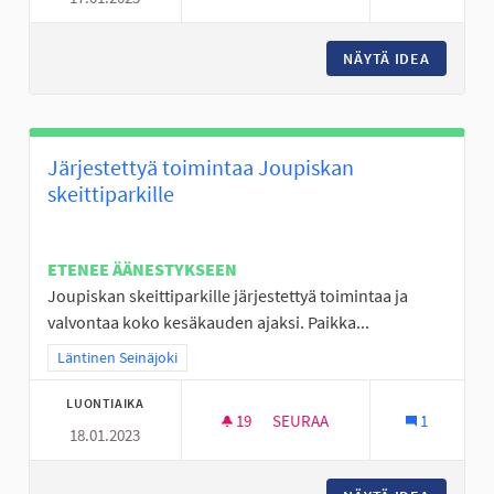
NÄYTÄ IDEA
NUORISO
Järjestettyä toimintaa Joupiskan
skeittiparkille
ETENEE ÄÄNESTYKSEEN
Joupiskan skeittiparkille järjestettyä toimintaa ja
valvontaa koko kesäkauden ajaksi. Paikka...
Rajaa tulokset teeman mukaan: Läntinen Seinäjoki
Läntinen Seinäjoki
LUONTIAIKA
19
19 SEURAAJAA
SEURAA
1
18.01.2023
JÄRJESTETTYÄ TOIMINTAA JOU