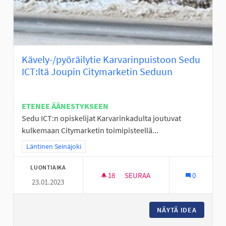
Kävely-/pyöräilytie Karvarinpuistoon Sedu
ICT:ltä Joupin Citymarketin Seduun
ETENEE ÄÄNESTYKSEEN
Sedu ICT:n opiskelijat Karvarinkadulta joutuvat
kulkemaan Citymarketin toimipisteellä...
Rajaa tulokset teeman mukaan: Läntinen Seinäjoki
Läntinen Seinäjoki
LUONTIAIKA
18
18 SEURAAJAA
SEURAA
0
23.01.2023
KÄVELY-/PYÖRÄILYTIE KARVAR
NÄYTÄ IDEA
KÄVELY-