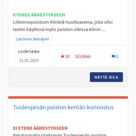
ETENEE ÄÄNESTYKSEEN
Liikennepuistoon Kiinteä huoltoasema, joka olisi
lasten käytössä myös puiston ollessa kiinni....
Rajaa tulokset teeman mukaan: Läntinen Seinäjoki
Läntinen Seinäjoki
LUONTIAIKA
19
19 SEURAAJAA
SEURAA
0
11.01.2023
LIIKENNEPUISTOON HUOLTOA
NÄYTÄ IDEA
LIIKEN
Tuulenpesän puiston kentän kunnostus
EI ETENE ÄÄNESTYKSEEN
Pajuluomalla sijaitsevan Tuulenpesän puiston