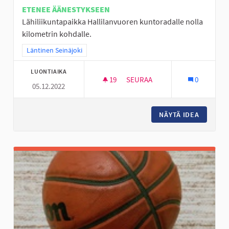
ETENEE ÄÄNESTYKSEEN
Lähiliikuntapaikka Hallilanvuoren kuntoradalle nolla
kilometrin kohdalle.
Rajaa tulokset teeman mukaan: Läntinen Seinäjoki
Läntinen Seinäjoki
LUONTIAIKA
19
19 SEURAAJAA
SEURAA
0
05.12.2022
LÄHILIIKUNTAPAIKKA KUNTOR
NÄYTÄ IDEA
LÄHILII