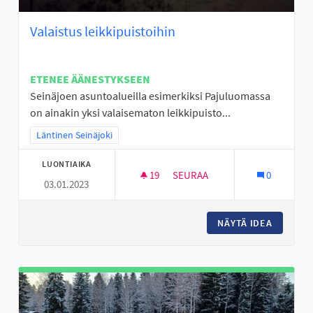
Valaistus leikkipuistoihin
ETENEE ÄÄNESTYKSEEN
Seinäjoen asuntoalueilla esimerkiksi Pajuluomassa
on ainakin yksi valaisematon leikkipuisto...
Rajaa tulokset teeman mukaan: Läntinen Seinäjoki
Läntinen Seinäjoki
LUONTIAIKA
19
19 SEURAAJAA
SEURAA
0
03.01.2023
VALAISTUS LEIKKIPUISTOIHIN
NÄYTÄ IDEA
VALAIST