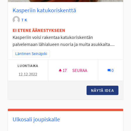
Kasperiin katukoriskenttä
T K
EI ETENE ÄÄNESTYKSEEN
Kasperiin voisi rakentaa katukoriskentän
palvelemaan lähialueen nuoria ja muita asukkaita....
Rajaa tulokset teeman mukaan: Läntinen Seinäjoki
Läntinen Seinäjoki
LUONTIAIKA
17
17 SEURAAJAA
SEURAA
0
12.12.2022
KASPERIIN KATUKORISKENTTÄ
NÄYTÄ IDEA
KASPERI
Ulkosali joupiskalle