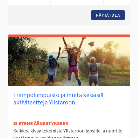
NÄYTÄ IDEA
MOBO- E
Trampoliinipuisto ja muita kesäisiä
aktiviteetteja Ylistaroon
EI ETENE ÄÄNESTYKSEEN
Kaikkea kivaa tekemistä Ylistaroon lapsille ja nuorille