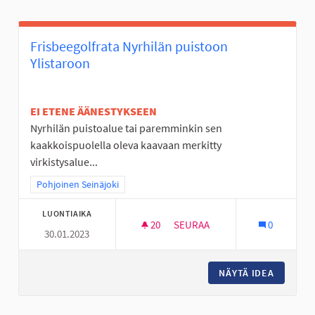
Frisbeegolfrata Nyrhilän puistoon
Ylistaroon
EI ETENE ÄÄNESTYKSEEN
Nyrhilän puistoalue tai paremminkin sen
kaakkoispuolella oleva kaavaan merkitty
virkistysalue...
Rajaa tulokset teeman mukaan: Pohjoinen Seinäjoki
Pohjoinen Seinäjoki
LUONTIAIKA
20
20 SEURAAJAA
SEURAA
0
30.01.2023
FRISBEEGOLFRATA NYRHILÄN 
NÄYTÄ IDEA
FRISBEE