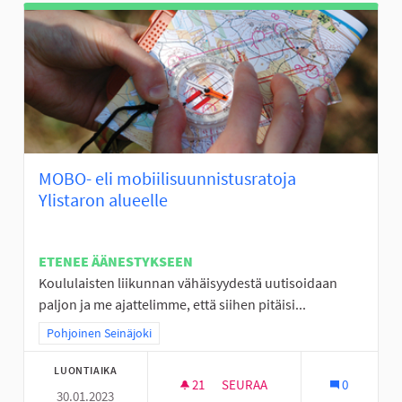
MOBO- eli mobiilisuunnistusratoja
Ylistaron alueelle
ETENEE ÄÄNESTYKSEEN
Koululaisten liikunnan vähäisyydestä uutisoidaan
paljon ja me ajattelimme, että siihen pitäisi...
Rajaa tulokset teeman mukaan: Pohjoinen Seinäjoki
Pohjoinen Seinäjoki
LUONTIAIKA
21
21 SEURAAJAA
SEURAA
0
30.01.2023
MOBO- ELI MOBIILISUUNNISTU