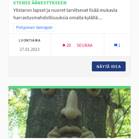
ETENEE ÄÄNESTYKSEEN
Ylistaron lapset ja nuoret tarvitsevat lisää mukavia
harrastusmahdollisuuksia omalla kylällä....
Rajaa tulokset teeman mukaan: Pohjoinen Seinäjoki
Pohjoinen Seinäjoki
LUONTIAIKA
20
20 SEURAAJAA
SEURAA
1
27.01.2023
FRISBEEGOLFIA YLISTAROON
NÄYTÄ IDEA
FRISBEE