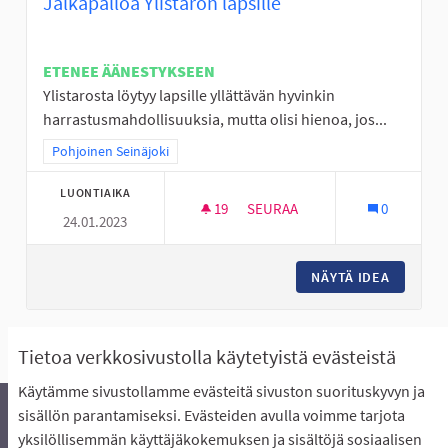
Jalkapalloa Ylistaron lapsille
ETENEE ÄÄNESTYKSEEN
Ylistarosta löytyy lapsille yllättävän hyvinkin
harrastusmahdollisuuksia, mutta olisi hienoa, jos...
Rajaa tulokset teeman mukaan: Pohjoinen Seinäjoki
Pohjoinen Seinäjoki
LUONTIAIKA
19
19 SEURAAJAA
SEURAA
0
24.01.2023
JALKAPALLOA YLISTARON LAPS
NÄYTÄ IDEA
JALKAPA
Näytä kaikki peruutetut ideat
Tietoa verkkosivustolla käytetyistä evästeistä
Käytämme sivustollamme evästeitä sivuston suorituskyvyn ja
sisällön parantamiseksi. Evästeiden avulla voimme tarjota
yksilöllisemmän käyttäjäkokemuksen ja sisältöjä sosiaalisen
Äänestyksen pikaohjeet
Usein kysytyt kysymykset