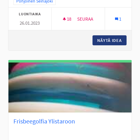
Rajaa tulokset teeman mukaan: Pohjoinen Seinäjoki
Pohjoinen Seinäjoki
LUONTIAIKA
18
18 SEURAAJAA
SEURAA
1
26.01.2023
LASTEN LIIKUNTAMAAT/TEMPP
NÄYTÄ IDEA
LASTEN 
Frisbeegolfia Ylistaroon