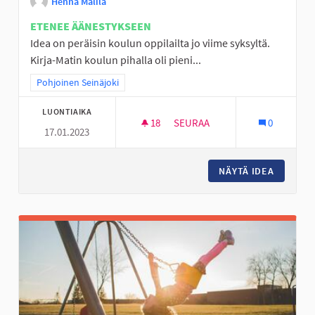
Henna Malila
ETENEE ÄÄNESTYKSEEN
Idea on peräisin koulun oppilailta jo viime syksyltä.
Kirja-Matin koulun pihalla oli pieni...
Rajaa tulokset teeman mukaan: Pohjoinen Seinäjoki
Pohjoinen Seinäjoki
LUONTIAIKA
18
18 SEURAAJAA
SEURAA
0
17.01.2023
YLISTARON ALUEEN KATUKOR
NÄYTÄ IDEA
YLISTA