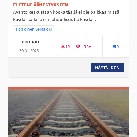
EI ETENE ÄÄNESTYKSEEN
Avanto keskustaan koska täällä ei ole paikkaa missä
käydä, kaikilla ei mahdollisuutta käydä...
Rajaa tulokset teeman mukaan: Pohjoinen Seinäjoki
Pohjoinen Seinäjoki
LUONTIAIKA
19
19 SEURAAJAA
SEURAA
0
30.01.2023
AVANTO PAIKKA JOSSA LÄMMI
NÄYTÄ IDEA
AVANTO 