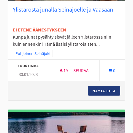
Ylistarosta junalla Seinäjoelle ja Vaasaan
EI ETENE ÄÄNESTYKSEEN
Kunpa junat pysähtyisisvät jälleen Ylistarossa niin
kuin ennenkin! Tämä lisäisi ylistarolaisten...
Rajaa tulokset teeman mukaan: Pohjoinen Seinäjoki
Pohjoinen Seinäjoki
LUONTIAIKA
19
19 SEURAAJAA
SEURAA
0
30.01.2023
YLISTAROSTA JUNALLA SEINÄJ
NÄYTÄ IDEA
YLISTAR