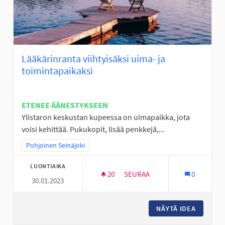
Lääkärinranta viihtyisäksi uima- ja
toimintapaikaksi
ETENEE ÄÄNESTYKSEEN
Ylistaron keskustan kupeessa on uimapaikka, jota
voisi kehittää. Pukukopit, lisää penkkejä,...
Rajaa tulokset teeman mukaan: Pohjoinen Seinäjoki
Pohjoinen Seinäjoki
LUONTIAIKA
20
20 SEURAAJAA
SEURAA
0
30.01.2023
LÄÄKÄRINRANTA VIIHTYISÄKSI 
NÄYTÄ IDEA
LÄÄKÄRI