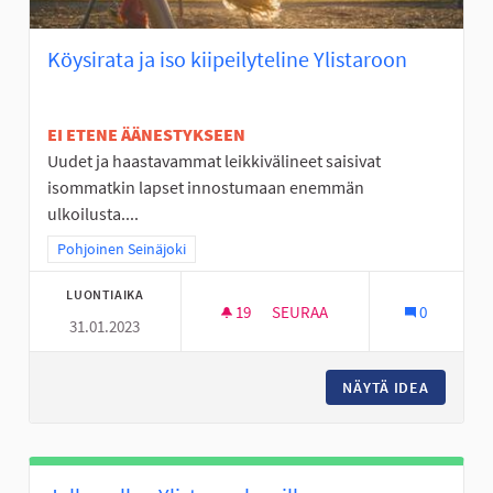
Köysirata ja iso kiipeilyteline Ylistaroon
EI ETENE ÄÄNESTYKSEEN
Uudet ja haastavammat leikkivälineet saisivat
isommatkin lapset innostumaan enemmän
ulkoilusta....
Rajaa tulokset teeman mukaan: Pohjoinen Seinäjoki
Pohjoinen Seinäjoki
LUONTIAIKA
19
19 SEURAAJAA
SEURAA
0
31.01.2023
KÖYSIRATA JA ISO KIIPEILYTEL
NÄYTÄ IDEA
KÖYSIRA