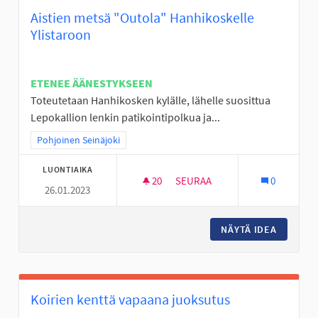
Aistien metsä "Outola" Hanhikoskelle
Ylistaroon
ETENEE ÄÄNESTYKSEEN
Toteutetaan Hanhikosken kylälle, lähelle suosittua
Lepokallion lenkin patikointipolkua ja...
Rajaa tulokset teeman mukaan: Pohjoinen Seinäjoki
Pohjoinen Seinäjoki
LUONTIAIKA
20
20 SEURAAJAA
SEURAA
0
26.01.2023
AISTIEN METSÄ "OUTOLA" HAN
NÄYTÄ IDEA
AISTIEN
Koirien kenttä vapaana juoksutus