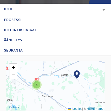
IDEAT
PROSESSI
IDEOINTIKLINIKAT
ÄÄNESTYS
SEURANTA
Seuraavassa elementissä on kartta, joka esittää tämän sivun tiet
+
−
5
Leaflet
|
©
HERE maps