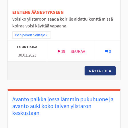
EI ETENE ÄÄNESTYKSEEN
Voisiko ylistaroon saada koirille aidattu kenttä missä
koiraa voisi käyttää vapaana.
Rajaa tulokset teeman mukaan: Pohjoinen Seinäjoki
Pohjoinen Seinäjoki
LUONTIAIKA
19
19 SEURAAJAA
SEURAA
0
30.01.2023
KOIRIEN KENTTÄ VAPAANA JU
NÄYTÄ IDEA
KOIRIEN
Avanto paikka jossa lämmin pukuhuone ja
avanto auki koko talven ylistaron
keskustaan