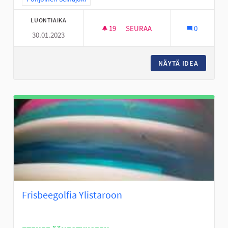
LUONTIAIKA
19
19 SEURAAJAA
SEURAA
0
30.01.2023
KOIRIEN KENTTÄ VAPAANA JU
NÄYTÄ IDEA
KOIRIEN
Frisbeegolfia Ylistaroon