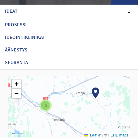
IDEAT
PROSESSI
IDEOINTIKLINIKAT
ÄÄNESTYS
SEURANTA
Seuraavassa elementissä on kartta, joka esittää tämän sivun tiet
+
−
5
Leaflet
|
©
HERE maps