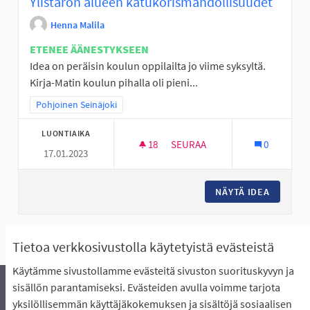
Ylistaron alueen katukorismahdollisuudet
Henna Malila
ETENEE ÄÄNESTYKSEEN
Idea on peräisin koulun oppilailta jo viime syksyltä.
Kirja-Matin koulun pihalla oli pieni...
Rajaa tulokset teeman mukaan: Pohjoinen Seinäjoki
Pohjoinen Seinäjoki
LUONTIAIKA
18
18 SEURAAJAA
SEURAA
0
17.01.2023
YLISTARON ALUEEN KATUKOR
NÄYTÄ IDEA
YLISTA
Näytä kaikki peruutetut ideat
Tietoa verkkosivustolla käytetyistä evästeistä
Käytämme sivustollamme evästeitä sivuston suorituskyvyn ja
sisällön parantamiseksi. Evästeiden avulla voimme tarjota
yksilöllisemmän käyttäjäkokemuksen ja sisältöjä sosiaalisen
Äänestyksen pikaohjeet
Usein kysytyt kysymykset