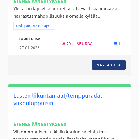
ETENEE ÄÄNESTYKSEEN
Ylistaron lapset ja nuoret tarvitsevat lisää mukavia
harrastusmahdollisuuksia omalla kylällä....
Rajaa tulokset teeman mukaan: Pohjoinen Seinäjoki
Pohjoinen Seinäjoki
LUONTIAIKA
20
20 SEURAAJAA
SEURAA
1
27.01.2023
FRISBEEGOLFIA YLISTAROON
NÄYTÄ IDEA
FRISBEE
Lasten liikuntamaat/temppuradat
viikonloppuisin
ETENEE ÄÄNESTYKSEEN
Viikonloppuisin, julkisiin koulun saleihin tms