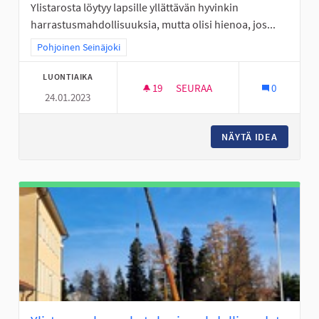
Ylistarosta löytyy lapsille yllättävän hyvinkin
harrastusmahdollisuuksia, mutta olisi hienoa, jos...
Rajaa tulokset teeman mukaan: Pohjoinen Seinäjoki
Pohjoinen Seinäjoki
LUONTIAIKA
19
19 SEURAAJAA
SEURAA
0
24.01.2023
JALKAPALLOA YLISTARON LAPS
NÄYTÄ IDEA
JALKAPA