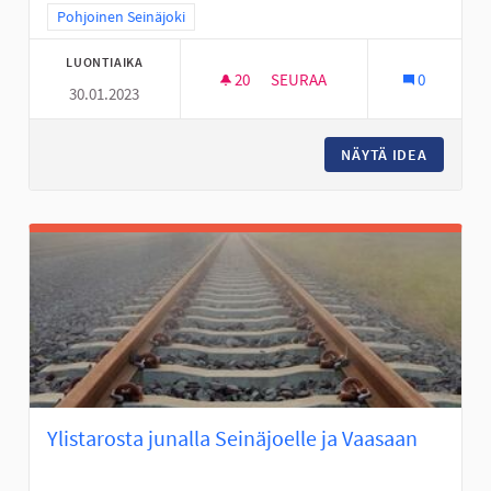
Rajaa tulokset teeman mukaan: Pohjoinen Seinäjoki
Pohjoinen Seinäjoki
LUONTIAIKA
20
20 SEURAAJAA
SEURAA
0
30.01.2023
LÄÄKÄRINRANTA VIIHTYISÄKSI 
NÄYTÄ IDEA
LÄÄKÄRI
Ylistarosta junalla Seinäjoelle ja Vaasaan