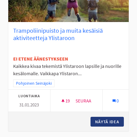
Trampoliinipuisto ja muita kesäisiä
aktiviteetteja Ylistaroon
EI ETENE ÄÄNESTYKSEEN
Kaikkea kivaa tekemistä Ylistaroon lapsille ja nuorille
kesälomalle. Vaikkapa Ylistaron...
Rajaa tulokset teeman mukaan: Pohjoinen Seinäjoki
Pohjoinen Seinäjoki
LUONTIAIKA
19
19 SEURAAJAA
SEURAA
0
31.01.2023
TRAMPOLIINIPUISTO JA MUITA 
NÄYTÄ IDEA
TRAMPOL