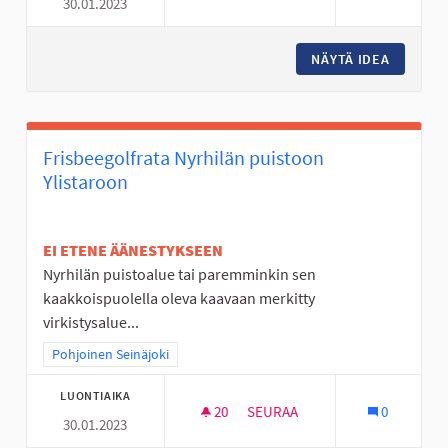
30.01.2023
MOBO- ELI MOBIILISUUNNISTU
NÄYTÄ IDEA
MOBO- E
Frisbeegolfrata Nyrhilän puistoon
Ylistaroon
EI ETENE ÄÄNESTYKSEEN
Nyrhilän puistoalue tai paremminkin sen
kaakkoispuolella oleva kaavaan merkitty
virkistysalue...
Rajaa tulokset teeman mukaan: Pohjoinen Seinäjoki
Pohjoinen Seinäjoki
LUONTIAIKA
20
20 SEURAAJAA
SEURAA
0
30.01.2023
FRISBEEGOLFRATA NYRHILÄN 