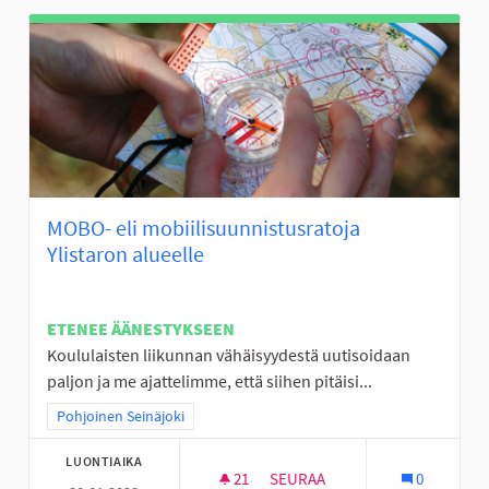
MOBO- eli mobiilisuunnistusratoja
Ylistaron alueelle
ETENEE ÄÄNESTYKSEEN
Koululaisten liikunnan vähäisyydestä uutisoidaan
paljon ja me ajattelimme, että siihen pitäisi...
Rajaa tulokset teeman mukaan: Pohjoinen Seinäjoki
Pohjoinen Seinäjoki
LUONTIAIKA
21
21 SEURAAJAA
SEURAA
0