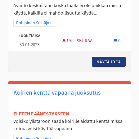
Avanto keskustaan koska täällä ei ole paikkaa missä
käydä, kaikilla ei mahdollisuutta käydä...
Rajaa tulokset teeman mukaan: Pohjoinen Seinäjoki
Pohjoinen Seinäjoki
LUONTIAIKA
19
19 SEURAAJAA
SEURAA
0
30.01.2023
AVANTO PAIKKA JOSSA LÄMMI
NÄYTÄ IDEA
AVANTO 
Koirien kenttä vapaana juoksutus
EI ETENE ÄÄNESTYKSEEN
Voisiko ylistaroon saada koirille aidattu kenttä missä
koiraa voisi käyttää vapaana.
Rajaa tulokset teeman mukaan: Pohjoinen Seinäjoki
Pohjoinen Seinäjoki