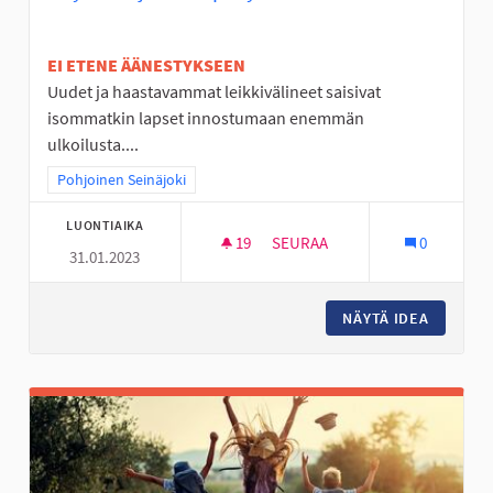
EI ETENE ÄÄNESTYKSEEN
Uudet ja haastavammat leikkivälineet saisivat
isommatkin lapset innostumaan enemmän
ulkoilusta....
Rajaa tulokset teeman mukaan: Pohjoinen Seinäjoki
Pohjoinen Seinäjoki
LUONTIAIKA
19
19 SEURAAJAA
SEURAA
0
31.01.2023
KÖYSIRATA JA ISO KIIPEILYTEL
NÄYTÄ IDEA
KÖYSIRA