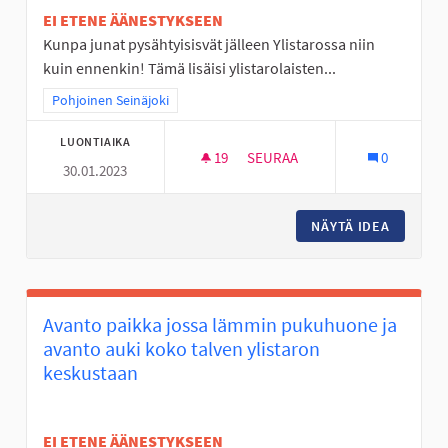
EI ETENE ÄÄNESTYKSEEN
Kunpa junat pysähtyisisvät jälleen Ylistarossa niin
kuin ennenkin! Tämä lisäisi ylistarolaisten...
Rajaa tulokset teeman mukaan: Pohjoinen Seinäjoki
Pohjoinen Seinäjoki
LUONTIAIKA
19
19 SEURAAJAA
SEURAA
0
30.01.2023
YLISTAROSTA JUNALLA SEINÄJ
NÄYTÄ IDEA
YLISTAR
Avanto paikka jossa lämmin pukuhuone ja
avanto auki koko talven ylistaron
keskustaan
EI ETENE ÄÄNESTYKSEEN