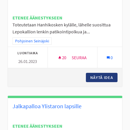
ETENEE ÄÄNESTYKSEEN
Toteutetaan Hanhikosken kylälle, lähelle suosittua
Lepokallion lenkin patikointipolkua ja...
Rajaa tulokset teeman mukaan: Pohjoinen Seinäjoki
Pohjoinen Seinäjoki
LUONTIAIKA
20
20 SEURAAJAA
SEURAA
0
26.01.2023
AISTIEN METSÄ "OUTOLA" HAN
NÄYTÄ IDEA
AISTIEN
Jalkapalloa Ylistaron lapsille
ETENEE ÄÄNESTYKSEEN