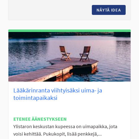
NÄYTÄ IDEA
FRISBEE
Lääkärinranta viihtyisäksi uima- ja
toimintapaikaksi
ETENEE ÄÄNESTYKSEEN
Ylistaron keskustan kupeessa on uimapaikka, jota
voisi kehittää. Pukukopit, lisää penkkejä,...