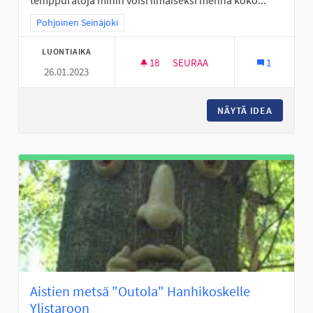
temppuratoja mihin voisi ilmaiseksi mennä koko...
Rajaa tulokset teeman mukaan: Pohjoinen Seinäjoki
Pohjoinen Seinäjoki
LUONTIAIKA
18
18 SEURAAJAA
SEURAA
1
26.01.2023
LASTEN LIIKUNTAMAAT/TEMPP
NÄYTÄ IDEA
LASTEN 
Aistien metsä "Outola" Hanhikoskelle
Ylistaroon