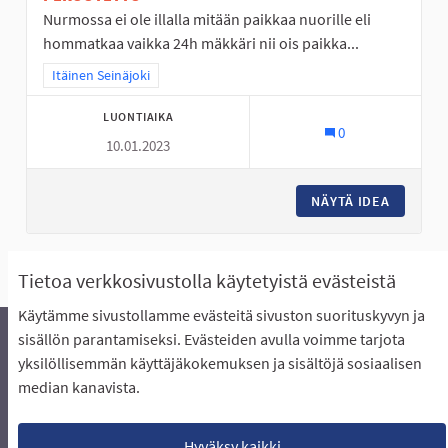
Nurmossa ei ole illalla mitään paikkaa nuorille eli
hommatkaa vaikka 24h mäkkäri nii ois paikka...
Rajaa tulokset teeman mukaan: Itäinen Seinäjoki
Itäinen Seinäjoki
LUONTIAIKA
0
10.01.2023
NÄYTÄ IDEA
NURMO O
Näytä kaikki ehdotukset
Tietoa verkkosivustolla käytetyistä evästeistä
Käytämme sivustollamme evästeitä sivuston suorituskyvyn ja
sisällön parantamiseksi. Evästeiden avulla voimme tarjota
yksilöllisemmän käyttäjäkokemuksen ja sisältöjä sosiaalisen
Äänestyksen pikaohjeet
Usein kysytyt kysymykset
median kanavista.
Näin äänestät Asukasbudjetissa
Yhteystiedot
Aluerajaukset ja budjetin jakautuminen alueille
Käyttöehdot asukkaille
Lataa avoimet datatiedostot
Hyväksy kaikki