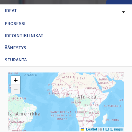
IDEAT
PROSESSI
IDEOINTIKLINIKAT
ÄÄNESTYS
SEURANTA
Seuraavassa elementissä on kartta, joka esittää tämän sivun tiet
+
−
Leaflet
|
©
HERE maps