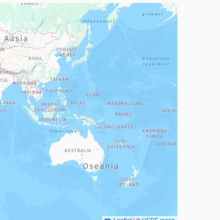
a, mutta se voi olla vaikeaselkoinen.
Leaflet
|
©
HERE maps