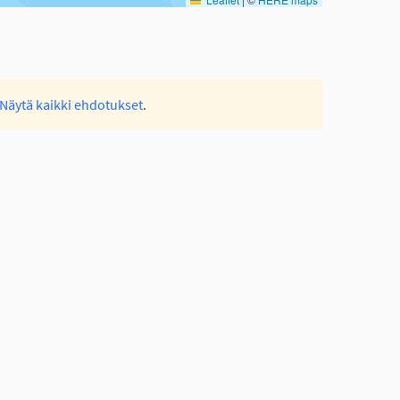
Näytä kaikki ehdotukset
.