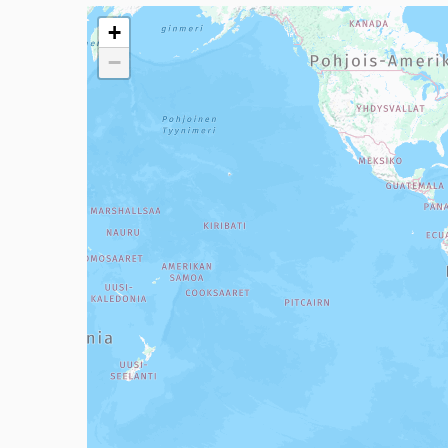
Seuraavassa elementissä on kartta, joka esittää tämän 
+
−