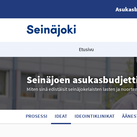
Asukasb
Etusivu
Seinäjoen asukasbudjett
Miten sinä edistäisit seinäjokelaisten lasten ja nuorte
PROSESSI
IDEAT
IDEOINTIKLINIKAT
ÄÄNES