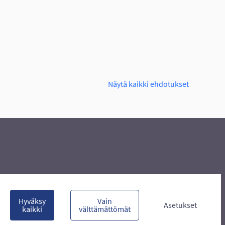
PASKA
Näytä kaikki ehdotukset
Hyväksy
Vain
Asetukset
kaikki
välttämättömät