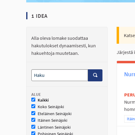
1 IDEA
Katse
Alla oleva lomake suodattaa
hakutulokset dynaamisesti, kun
Järjestä 
hakuehtoja muutetaan.
Nur
ALUE
PER
Kaikki
Nurmo
Koko Seinäjoki
homma
Eteläinen Seinäjoki
Raja
Itäi
Itäinen Seinäjoki
Läntinen Seinäjoki
Pohjoinen Seinäjoki