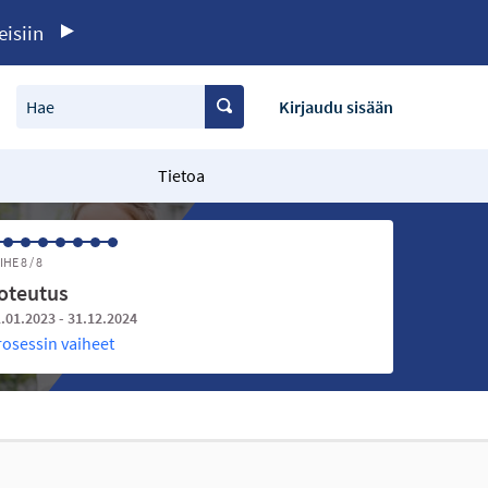
eisiin
Hae
Kirjaudu sisään
Tietoa
IHE 8 / 8
oteutus
.01.2023 - 31.12.2024
rosessin vaiheet