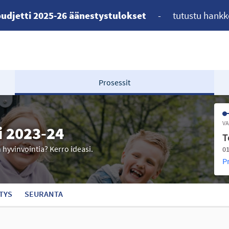
udjetti 2025-26 äänestystulokset
-
tutustu hankk
Prosessit
VA
i 2023-24
T
n hyvinvointia? Kerro ideasi.
01
P
TYS
SEURANTA