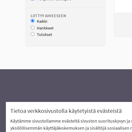
LIITTYY AIHEESEEN
Kaikki
Hankkeet
Tulokset
Tietoa verkkosivustolla käytetyistä evästeistä
Käytämme sivustollamme evästeitä sivuston suorituskyvyn ja s
Verkkosivusto luotu
vapaan ohjelmis
yksilöllisemmän käyttäjäkokemuksen ja sisältöjä sosiaalisen 