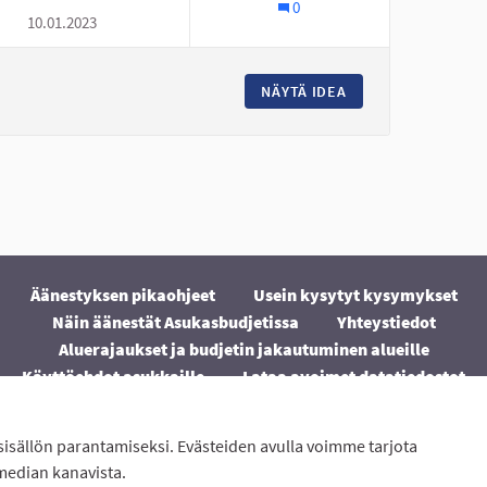
0
10.01.2023
NÄYTÄ IDEA
NURMO ON TYLSÄ 
Äänestyksen pikaohjeet
Usein kysytyt kysymykset
Näin äänestät Asukasbudjetissa
Yhteystiedot
Aluerajaukset ja budjetin jakautuminen alueille
Käyttöehdot asukkaille
Lataa avoimet datatiedostot
Evästeasetukset
isällön parantamiseksi. Evästeiden avulla voimme tarjota
ton
avulla.
median kanavista.
(Ulkoinen linkki)