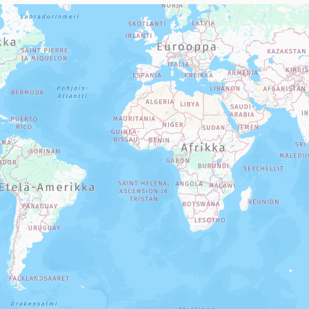
sivun tietueet karttapisteinä. Elementtiä voi käyttää ruudunlukijall