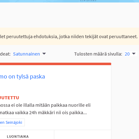
let peruutettuja ehdotuksia, jotka niiden tekijät ovat peruuttaneet.
ideat:
Satunnainen
Tulosten määrä sivulla:
20
mo on tylsä paska
UUTETTU
ssa ei ole illalla mitään paikkaa nuorille eli
tkaa vaikka 24h mäkkäri nii ois paikka...
a tulokset teeman mukaan: Itäinen Seinäjoki
nen Seinäjoki
LUONTIAIKA