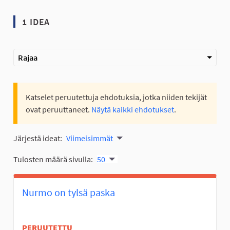
1 IDEA
Rajaa
Katselet peruutettuja ehdotuksia, jotka niiden tekijät
ovat peruuttaneet.
Näytä kaikki ehdotukset
.
Järjestä ideat:
Viimeisimmät
Tulosten määrä sivulla:
50
Nurmo on tylsä paska
PERUUTETTU