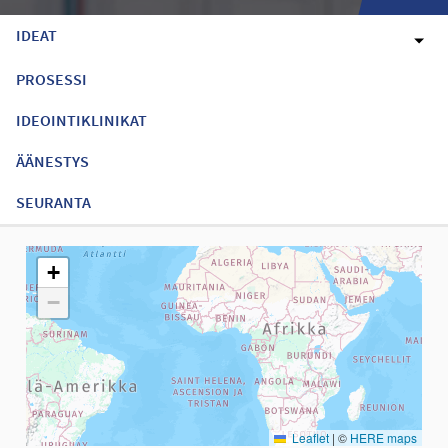
IDEAT
PROSESSI
IDEOINTIKLINIKAT
ÄÄNESTYS
SEURANTA
Seuraavassa elementissä on kartta, joka esittää tämän sivun tiet
+
−
Leaflet
|
©
HERE maps