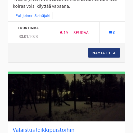
koiraa voisi käyttää vapaana.
Rajaa tulokset teeman mukaan: Pohjoinen Seinäjoki
Pohjoinen Seinäjoki
LUONTIAIKA
19
19 SEURAAJAA
SEURAA
0
30.01.2023
KOIRIEN KENTTÄ VAPAANA JU
NÄYTÄ IDEA
KOIRIEN
Valaistus leikkipuistoihin