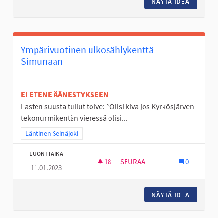
NÄYTÄ IDEA
PYÖRÄTI
Ympärivuotinen ulkosählykenttä
Simunaan
EI ETENE ÄÄNESTYKSEEN
Lasten suusta tullut toive: ”Olisi kiva jos Kyrkösjärven
tekonurmikentän vieressä olisi...
Rajaa tulokset teeman mukaan: Läntinen Seinäjoki
Läntinen Seinäjoki
LUONTIAIKA
18
18 SEURAAJAA
SEURAA
0
11.01.2023
YMPÄRIVUOTINEN ULKOSÄHLY
NÄYTÄ IDEA
YMPÄRI