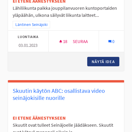
EI ETENE ÄÄNESTYKSEEN
Lähiliikunta paikka jouppilanvuoren kuntoportaiden
yläpäähän, ulkona säilyvät liikunta laitteet...
Rajaa tulokset teeman mukaan: Läntinen Seinäjoki
Läntinen Seinäjoki
LUONTIAIKA
18
18 SEURAAJAA
SEURAA
0
03.01.2023
ULKOSALI JOUPISKALLE
NÄYTÄ IDEA
ULKOSAL
Skuutin käytön ABC: osallistava video
seinäjokisille nuorille
EI ETENE ÄÄNESTYKSEEN
Skuutit ovat tulleet Seinäjoelle jäädäkseen. Skuutit