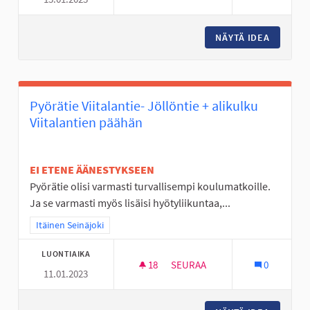
SKEITTIHALLILLE UUSIA JUTTU
NÄYTÄ IDEA
SKEITTI
Pyörätie Viitalantie- Jöllöntie + alikulku
Viitalantien päähän
EI ETENE ÄÄNESTYKSEEN
Pyörätie olisi varmasti turvallisempi koulumatkoille.
Ja se varmasti myös lisäisi hyötyliikuntaa,...
Rajaa tulokset teeman mukaan: Itäinen Seinäjoki
Itäinen Seinäjoki
LUONTIAIKA
18
18 SEURAAJAA
SEURAA
0
11.01.2023
PYÖRÄTIE VIITALANTIE- JÖLLÖ