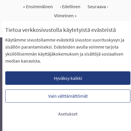
« Ensimmäinen
‹ Edellinen
Seuraava ›
Viimeinen »
Näytä kaikki peruutetut ideat
Tietoa verkkosivustolla käytetyistä evästeistä
Käytämme sivustollamme evästeitä sivuston suorituskyvyn ja
sisällön parantamiseksi. Evästeiden avulla voimme tarjota
yksilöllisemmän käyttäjäkokemuksen ja sisältöjä sosiaalisen
Äänestyksen pikaohjeet
Usein kysytyt kysymykset
median kanavista.
Näin äänestät Asukasbudjetissa
Yhteystiedot
Aluerajaukset ja budjetin jakautuminen alueille
Käyttöehdot asukkaille
Lataa avoimet datatiedostot
Hyväksy kaikki
Evästeasetukset
Vain välttämättömät
Verkkosivusto luotu
vapaan ohjelmiston
(Ulkoin
avulla.
Asetukset