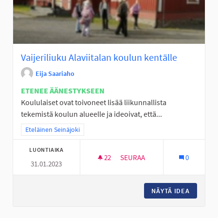
Vaijeriliuku Alaviitalan koulun kentälle
Eija Saariaho
ETENEE ÄÄNESTYKSEEN
Koululaiset ovat toivoneet lisää liikunnallista
tekemistä koulun alueelle ja ideoivat, että...
Rajaa tulokset teeman mukaan: Eteläinen Seinäjoki
Eteläinen Seinäjoki
LUONTIAIKA
22
22 SEURAAJAA
SEURAA
0
31.01.2023
VAIJERILIUKU ALAVIITALAN K
NÄYTÄ IDEA
VAIJERI