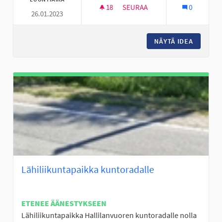
18
18 SEURAAJAA
SEURAA
0
26.01.2023
PIHA SALIBANDY KENTTÄ HYLL
NÄYTÄ IDEA
PIHA SA
Lähiliikuntapaikka kuntoradalle
ETENEE ÄÄNESTYKSEEN
Lähiliikuntapaikka Hallilanvuoren kuntoradalle nolla