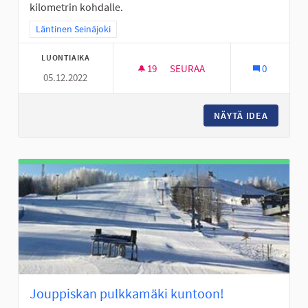
kilometrin kohdalle.
Rajaa tulokset teeman mukaan: Läntinen Seinäjoki
Läntinen Seinäjoki
LUONTIAIKA
19
19 SEURAAJAA
SEURAA
0
05.12.2022
LÄHILIIKUNTAPAIKKA KUNTOR
NÄYTÄ IDEA
LÄHILII
Jouppiskan pulkkamäki kuntoon!