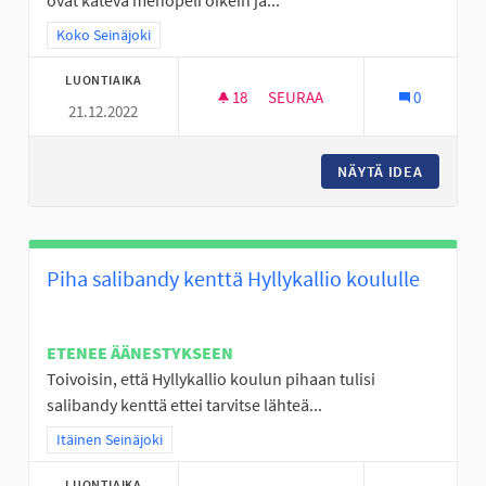
ovat kätevä menopeli oikein ja...
Rajaa tulokset teeman mukaan: Koko Seinäjoki
Koko Seinäjoki
LUONTIAIKA
18
18 SEURAAJAA
SEURAA
0
21.12.2022
SKUUTIN KÄYTÖN ABC: OSALLIS
NÄYTÄ IDEA
SKUUTIN
Piha salibandy kenttä Hyllykallio koululle
ETENEE ÄÄNESTYKSEEN
Toivoisin, että Hyllykallio koulun pihaan tulisi
salibandy kenttä ettei tarvitse lähteä...
Rajaa tulokset teeman mukaan: Itäinen Seinäjoki
Itäinen Seinäjoki
LUONTIAIKA