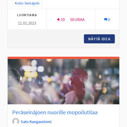
Rajaa tulokset teeman mukaan: Koko Seinäjoki
Koko Seinäjoki
LUONTIAIKA
19
19 SEURAAJAA
SEURAA
0
11.01.2023
KIERTÄVÄ NUORTEN PSYKOLOG
NÄYTÄ IDEA
KIERTÄV
Peräseinäjoen nuorille mopoilutilaa
Satu Kangasniemi