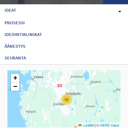
IDEAT
PROSESSI
IDEOINTIKLINIKAT
ÄÄNESTYS
SEURANTA
Seuraavassa elementissä on kartta, joka esittää tämän sivun tiet
+
−
56
Leaflet
|
©
HERE maps