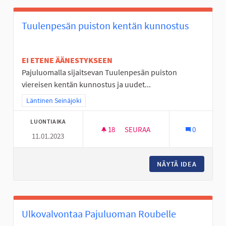
Tuulenpesän puiston kentän kunnostus
EI ETENE ÄÄNESTYKSEEN
Pajuluomalla sijaitsevan Tuulenpesän puiston
viereisen kentän kunnostus ja uudet...
Rajaa tulokset teeman mukaan: Läntinen Seinäjoki
Läntinen Seinäjoki
LUONTIAIKA
18
18 SEURAAJAA
SEURAA
0
11.01.2023
TUULENPESÄN PUISTON KEN
NÄYTÄ IDEA
TUULEN
Ulkovalvontaa Pajuluoman Roubelle