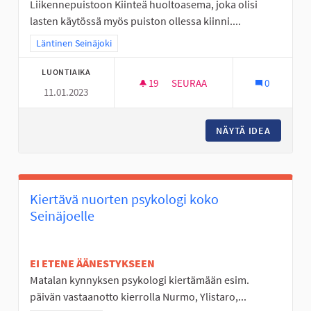
Liikennepuistoon Kiinteä huoltoasema, joka olisi
lasten käytössä myös puiston ollessa kiinni....
Rajaa tulokset teeman mukaan: Läntinen Seinäjoki
Läntinen Seinäjoki
LUONTIAIKA
19
19 SEURAAJAA
SEURAA
0
11.01.2023
LIIKENNEPUISTOON HUOLTOA
NÄYTÄ IDEA
LIIKEN
Kiertävä nuorten psykologi koko
Seinäjoelle
EI ETENE ÄÄNESTYKSEEN
Matalan kynnyksen psykologi kiertämään esim.
päivän vastaanotto kierrolla Nurmo, Ylistaro,...