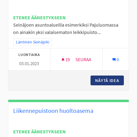
ETENEE ÄÄNESTYKSEEN
Seinäjoen asuntoalueilla esimerkiksi Pajuluomassa
on ainakin yksi valaisematon leikkipuisto...
Rajaa tulokset teeman mukaan: Läntinen Seinäjoki
Läntinen Seinäjoki
LUONTIAIKA
19
19 SEURAAJAA
SEURAA
0
03.01.2023
VALAISTUS LEIKKIPUISTOIHIN
NÄYTÄ IDEA
VALAIST
Liikennepuistoon huoltoasema
ETENEE ÄÄNESTYKSEEN