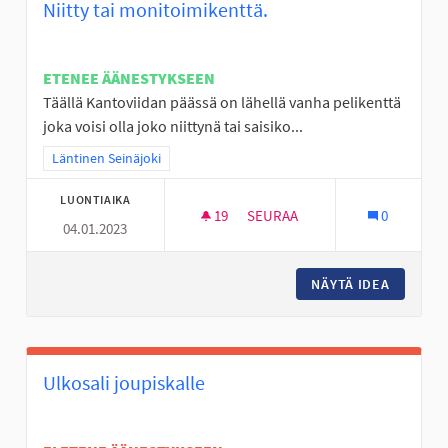
Niitty tai monitoimikenttä.
ETENEE ÄÄNESTYKSEEN
Täällä Kantoviidan päässä on lähellä vanha pelikenttä
joka voisi olla joko niittynä tai saisiko...
Rajaa tulokset teeman mukaan: Läntinen Seinäjoki
Läntinen Seinäjoki
LUONTIAIKA
19
19 SEURAAJAA
SEURAA
0
04.01.2023
NIITTY TAI MONITOIMIKENTTÄ.
NÄYTÄ IDEA
NIITTY 
Ulkosali joupiskalle