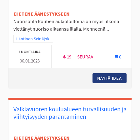
EI ETENE ÄÄNESTYKSEEN
Nuorisotila Rouben aukioloiltoina on myös ulkona
viettänyt nuoriso aikaansa illalla. Menneenä...
Rajaa tulokset teeman mukaan: Läntinen Seinäjoki
Läntinen Seinäjoki
LUONTIAIKA
19
19 SEURAAJAA
SEURAA
0
06.01.2023
ULKOVALVONTAA PAJULUOMAN
NÄYTÄ IDEA
ULKOVA
Valkiavuoren koulualueen turvallisuuden ja
viihtyisyyden parantaminen
EI ETENE ÄÄNESTYKSEEN