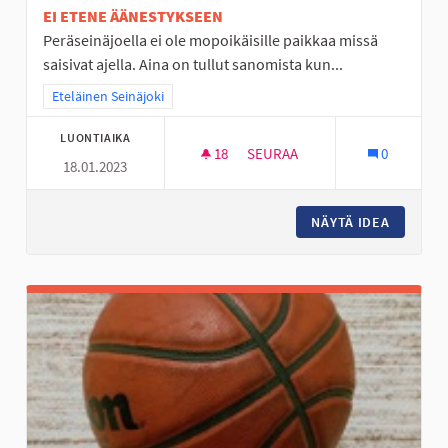
EI ETENE ÄÄNESTYKSEEN
Peräseinäjoella ei ole mopoikäisille paikkaa missä
saisivat ajella. Aina on tullut sanomista kun...
Rajaa tulokset teeman mukaan: Eteläinen Seinäjoki
Eteläinen Seinäjoki
LUONTIAIKA
18
18 SEURAAJAA
SEURAA
0
18.01.2023
PERÄSEINÄJOEN NUORILLE MO
NÄYTÄ IDEA
PERÄSEI