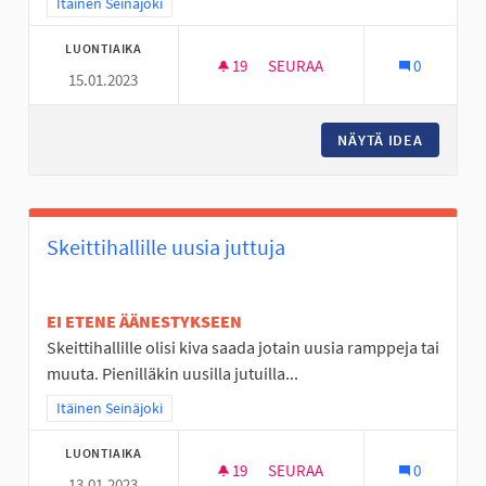
Rajaa tulokset teeman mukaan: Itäinen Seinäjoki
Itäinen Seinäjoki
LUONTIAIKA
19
19 SEURAAJAA
SEURAA
0
15.01.2023
LAPSET, NUORET JA IHAN KAIK
NÄYTÄ IDEA
LAPSET,
Skeittihallille uusia juttuja
EI ETENE ÄÄNESTYKSEEN
Skeittihallille olisi kiva saada jotain uusia ramppeja tai
muuta. Pienilläkin uusilla jutuilla...
Rajaa tulokset teeman mukaan: Itäinen Seinäjoki
Itäinen Seinäjoki
LUONTIAIKA
19
19 SEURAAJAA
SEURAA
0
13.01.2023