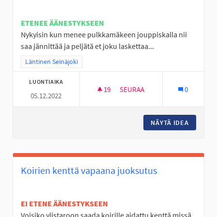
ETENEE ÄÄNESTYKSEEN
Nykyisin kun menee pulkkamäkeen jouppiskalla nii
saa jännittää ja peljätä et joku laskettaa...
Rajaa tulokset teeman mukaan: Läntinen Seinäjoki
Läntinen Seinäjoki
LUONTIAIKA
19
19 SEURAAJAA
SEURAA
0
05.12.2022
JOUPPISKAN PULKKAMÄKI KU
NÄYTÄ IDEA
JOUPPIS
Koirien kenttä vapaana juoksutus
EI ETENE ÄÄNESTYKSEEN
Voisiko ylistaroon saada koirille aidattu kenttä missä