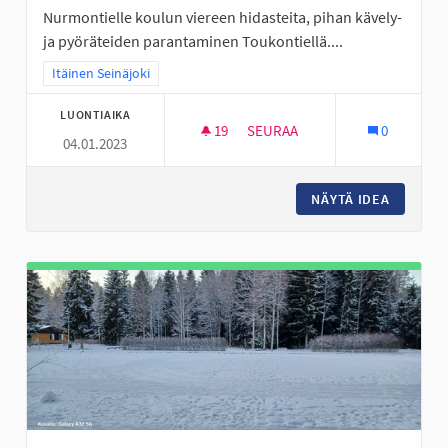
Nurmontielle koulun viereen hidasteita, pihan kävely-
ja pyöräteiden parantaminen Toukontiellä....
Rajaa tulokset teeman mukaan: Itäinen Seinäjoki
Itäinen Seinäjoki
LUONTIAIKA
19
19 SEURAAJAA
SEURAA
0
04.01.2023
VALKIAVUOREN KOULUALUEEN 
NÄYTÄ IDEA
VALKIAV