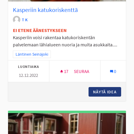
Kasperiin katukoriskenttä
T K
EI ETENE ÄÄNESTYKSEEN
Kasperiin voisi rakentaa katukoriskentän
palvelemaan lähialueen nuoria ja muita asukkaita....
Rajaa tulokset teeman mukaan: Läntinen Seinäjoki
Läntinen Seinäjoki
LUONTIAIKA
17
17 SEURAAJAA
SEURAA
0
12.12.2022
KASPERIIN KATUKORISKENTTÄ
NÄYTÄ IDEA
KASPERI