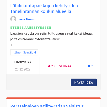
Lähiliikuntapaikkojen kehitysidea
Tanelinrannan koulun alueella
Lasse Niemi
ETENEE ÄÄNESTYKSEEN
Lapsien kautta on esiin tullut seuraavat kaksi ideaa,
joita esitämme toteutettavaksi:
1....
Rajaa tulokset teeman mukaan: Itäinen Seinäjoki
Itäinen Seinäjoki
LUONTIAIKA
23
23 SEURAAJAA
SEURAA
2
20.12.2022
LÄHILIIKUNTAPAIKKOJEN KEH
NÄYTÄ IDEA
LÄHILII
Peräseinäjoen agility-radan valaistus