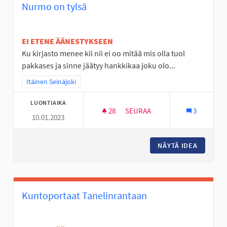
Nurmo on tylsä
EI ETENE ÄÄNESTYKSEEN
Ku kirjasto menee kii nii ei oo mitää mis olla tuol
pakkases ja sinne jäätyy hankkikaa joku olo...
Rajaa tulokset teeman mukaan: Itäinen Seinäjoki
Itäinen Seinäjoki
LUONTIAIKA
28
28 SEURAAJAA
SEURAA
3
10.01.2023
NURMO ON TYLSÄ
NÄYTÄ IDEA
NURMO 
Kuntoportaat Tanelinrantaan