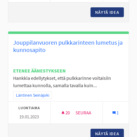
NÄYTÄ IDEA
ALAKYLÄ
Jouppilanvuoren pulkkarinteen lumetus ja
kunnosapito
ETENEE ÄÄNESTYKSEEN
Hankkia edellytykset, että pulkkarinne voitaisiin
lumettaa kunnolla, samalla tavalla kuin...
Rajaa tulokset teeman mukaan: Läntinen Seinäjoki
Läntinen Seinäjoki
LUONTIAIKA
20
20 SEURAAJAA
SEURAA
1
19.01.2023
JOUPPILANVUOREN PULKKARI
NÄYTÄ IDEA
JOUPPI