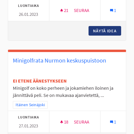
LUONTIAIKA
21
21 SEURAAJAA
SEURAA
1
26.01.2023
NUORTEN ILTOJA KAHVILOISSA
NÄYTÄ IDEA
NUORTEN
Minigolfrata Nurmon keskuspuistoon
EI ETENE ÄÄNESTYKSEEN
Minigolf on koko perheen ja jokamiehen iloinen ja
jännittävä peli. Se on mukavaa ajanvietettä, ...
Rajaa tulokset teeman mukaan: Itäinen Seinäjoki
Itäinen Seinäjoki
LUONTIAIKA
18
18 SEURAAJAA
SEURAA
1
27.01.2023
MINIGOLFRATA NURMON KESK