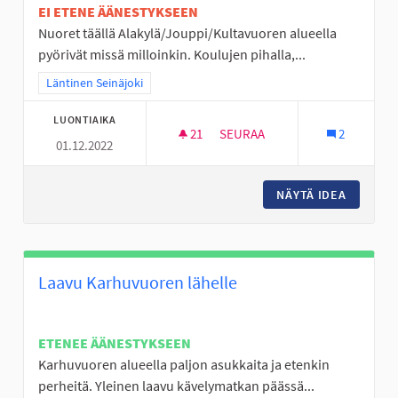
EI ETENE ÄÄNESTYKSEEN
Nuoret täällä Alakylä/Jouppi/Kultavuoren alueella
pyörivät missä milloinkin. Koulujen pihalla,...
Rajaa tulokset teeman mukaan: Läntinen Seinäjoki
Läntinen Seinäjoki
LUONTIAIKA
21
21 SEURAAJAA
SEURAA
2
01.12.2022
NUORISOTILA LÄNTISELLE ALUE
NÄYTÄ IDEA
NUORISO
Laavu Karhuvuoren lähelle
ETENEE ÄÄNESTYKSEEN
Karhuvuoren alueella paljon asukkaita ja etenkin
perheitä. Yleinen laavu kävelymatkan päässä...