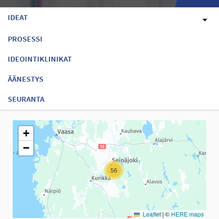
IDEAT
PROSESSI
IDEOINTIKLINIKAT
ÄÄNESTYS
SEURANTA
Seuraavassa elementissä on kartta, joka esittää tämän sivun tiet
+
−
56
Leaflet
|
©
HERE maps