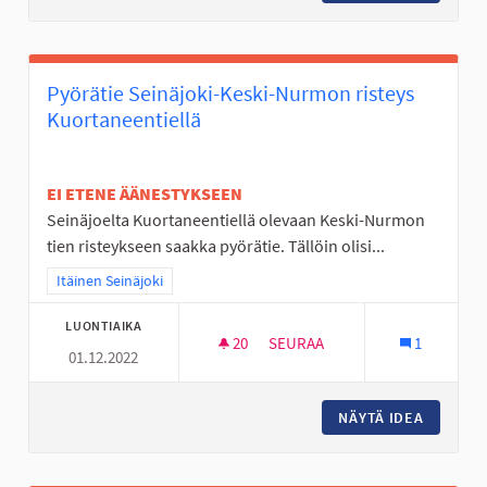
Pyörätie Seinäjoki-Keski-Nurmon risteys
Kuortaneentiellä
EI ETENE ÄÄNESTYKSEEN
Seinäjoelta Kuortaneentiellä olevaan Keski-Nurmon
tien risteykseen saakka pyörätie. Tällöin olisi...
Rajaa tulokset teeman mukaan: Itäinen Seinäjoki
Itäinen Seinäjoki
LUONTIAIKA
20
20 SEURAAJAA
SEURAA
1
01.12.2022
PYÖRÄTIE SEINÄJOKI-KESKI-
NÄYTÄ IDEA
PYÖRÄTI