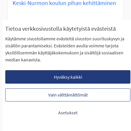
Keski-Nurmon koulun pihan kehittäminen
ETENEE ÄÄNESTYKSEEN
Tietoa verkkosivustolla käytetyistä evästeistä
Keski-Nurmon koulun oppilaskunnan hallitus esittää
seuraavanlaisia toiveita Keski-Nurmon koulun...
Käytämme sivustollamme evästeitä sivuston suorituskyvyn ja
sisällön parantamiseksi. Evästeiden avulla voimme tarjota
Rajaa tulokset teeman mukaan: Itäinen Seinäjoki
Itäinen Seinäjoki
yksilöllisemmän käyttäjäkokemuksen ja sisältöjä sosiaalisen
LUONTIAIKA
median kanavista.
20
20 SEURAAJAA
SEURAA
1
27.01.2023
KESKI-NURMON KOULUN PIHA
Hyväksy kaikki
NÄYTÄ IDEA
KESKI-N
Vain välttämättömät
Asetukset