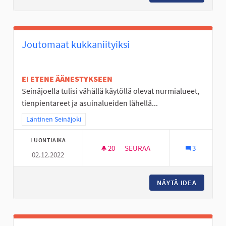
Joutomaat kukkaniityiksi
EI ETENE ÄÄNESTYKSEEN
Seinäjoella tulisi vähällä käytöllä olevat nurmialueet,
tienpientareet ja asuinalueiden lähellä...
Rajaa tulokset teeman mukaan: Läntinen Seinäjoki
Läntinen Seinäjoki
LUONTIAIKA
20
20 SEURAAJAA
SEURAA
3
02.12.2022
JOUTOMAAT KUKKANIITYIKSI
NÄYTÄ IDEA
JOUTOMA