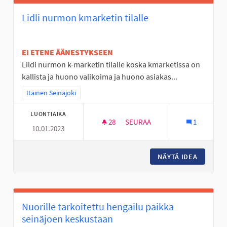
Lidli nurmon kmarketin tilalle
EI ETENE ÄÄNESTYKSEEN
Lildi nurmon k-marketin tilalle koska kmarketissa on
kallista ja huono valikoima ja huono asiakas...
Rajaa tulokset teeman mukaan: Itäinen Seinäjoki
Itäinen Seinäjoki
LUONTIAIKA
28
28 SEURAAJAA
SEURAA
1
10.01.2023
LIDLI NURMON KMARKETIN TIL
NÄYTÄ IDEA
LIDLI N
Nuorille tarkoitettu hengailu paikka
seinäjoen keskustaan