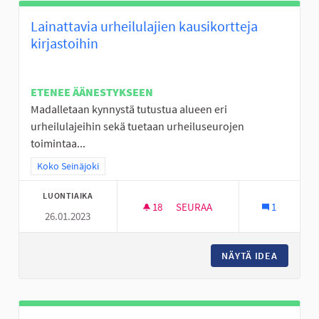
Lainattavia urheilulajien kausikortteja
kirjastoihin
ETENEE ÄÄNESTYKSEEN
Madalletaan kynnystä tutustua alueen eri
urheilulajeihin sekä tuetaan urheiluseurojen
toimintaa...
Rajaa tulokset teeman mukaan: Koko Seinäjoki
Koko Seinäjoki
LUONTIAIKA
18
18 SEURAAJAA
SEURAA
1
26.01.2023
LAINATTAVIA URHEILULAJIEN 
NÄYTÄ IDEA
LAINATT