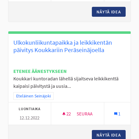
NÄYTÄ IDEA
FRISBEE
Ulkokunliikuntapaikka ja leikkikentän
päivitys Koukkariin Peräseinäjoella
ETENEE ÄÄNESTYKSEEN
Koukkari kuntoradan lähellä sijaitseva leikkikenttä
kaipaisi päivitystä ja uusia...
Rajaa tulokset teeman mukaan: Eteläinen Seinäjoki
Eteläinen Seinäjoki
LUONTIAIKA
22
22 SEURAAJAA
SEURAA
1
12.12.2022
ULKOKUNLIIKUNTAPAIKKA JA L
NÄYTÄ IDEA
ULKOKUN