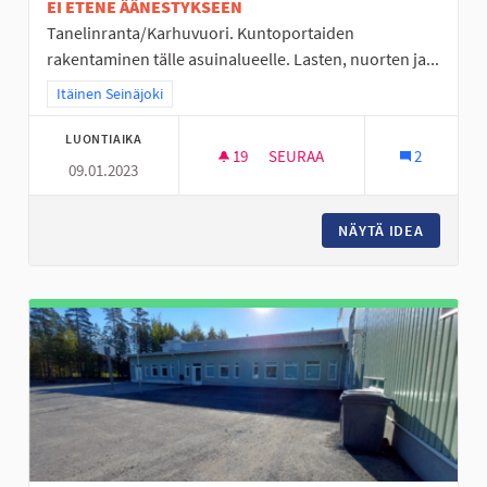
EI ETENE ÄÄNESTYKSEEN
Tanelinranta/Karhuvuori. Kuntoportaiden
rakentaminen tälle asuinalueelle. Lasten, nuorten ja...
Rajaa tulokset teeman mukaan: Itäinen Seinäjoki
Itäinen Seinäjoki
LUONTIAIKA
19
19 SEURAAJAA
SEURAA
2
09.01.2023
KUNTOPORTAAT TANELINRANT
NÄYTÄ IDEA
KUNTOP