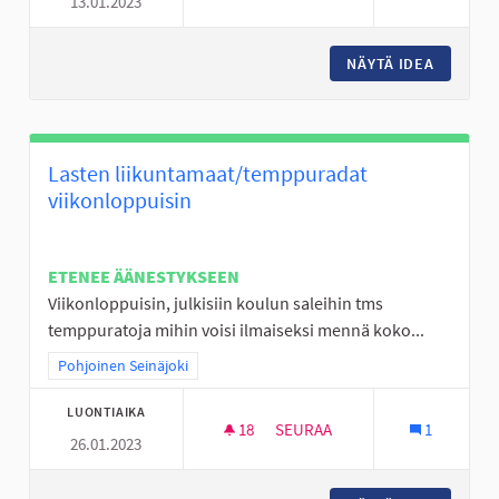
13.01.2023
OHJATTUA HÖNTSÄPALLOA
NÄYTÄ IDEA
OHJATT
Lasten liikuntamaat/temppuradat
viikonloppuisin
ETENEE ÄÄNESTYKSEEN
Viikonloppuisin, julkisiin koulun saleihin tms
temppuratoja mihin voisi ilmaiseksi mennä koko...
Rajaa tulokset teeman mukaan: Pohjoinen Seinäjoki
Pohjoinen Seinäjoki
LUONTIAIKA
18
18 SEURAAJAA
SEURAA
1
26.01.2023
LASTEN LIIKUNTAMAAT/TEMPP