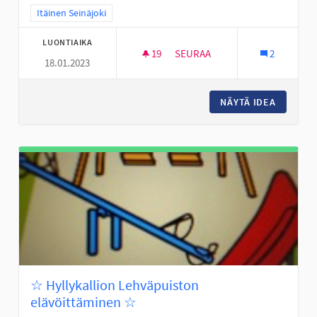
Rajaa tulokset teeman mukaan: Itäinen Seinäjoki
Itäinen Seinäjoki
LUONTIAIKA
19
19 SEURAAJAA
SEURAA
2
18.01.2023
LAAVU KARHUVUOREN LÄHELL
NÄYTÄ IDEA
LAAVU 
☆ Hyllykallion Lehväpuiston
elävöittäminen ☆