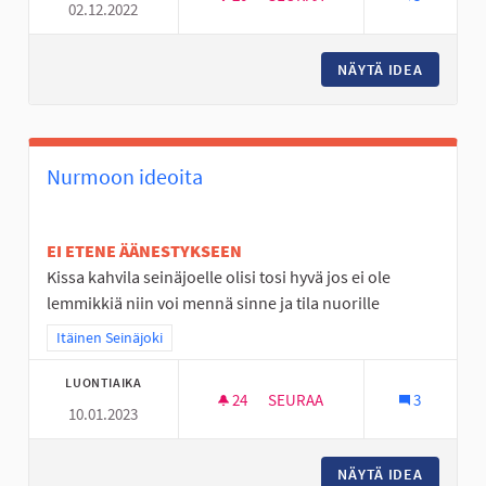
02.12.2022
TÄYSIMITTAINEN FRISBEEGOL
NÄYTÄ IDEA
TÄYSIMI
Nurmoon ideoita
EI ETENE ÄÄNESTYKSEEN
Kissa kahvila seinäjoelle olisi tosi hyvä jos ei ole
lemmikkiä niin voi mennä sinne ja tila nuorille
Rajaa tulokset teeman mukaan: Itäinen Seinäjoki
Itäinen Seinäjoki
LUONTIAIKA
24
24 SEURAAJAA
SEURAA
3
10.01.2023
NURMOON IDEOITA
NÄYTÄ IDEA
NURMOO