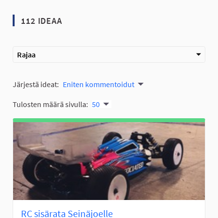
112 IDEAA
Rajaa
Järjestä ideat:
Eniten kommentoidut
Tulosten määrä sivulla:
50
RC sisärata Seinäjoelle