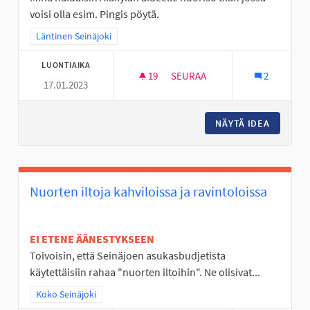
voisi olla esim. Pingis pöytä.
Rajaa tulokset teeman mukaan: Läntinen Seinäjoki
Läntinen Seinäjoki
LUONTIAIKA
19
19 SEURAAJAA
SEURAA
2
17.01.2023
NUORISO TILAT SEINÄJOELLE
NÄYTÄ IDEA
NUORISO
Nuorten iltoja kahviloissa ja ravintoloissa
EI ETENE ÄÄNESTYKSEEN
Toivoisin, että Seinäjoen asukasbudjetista
käytettäisiin rahaa "nuorten iltoihin". Ne olisivat...
Rajaa tulokset teeman mukaan: Koko Seinäjoki
Koko Seinäjoki