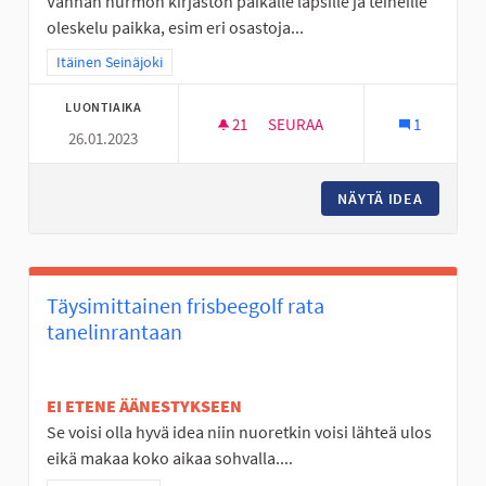
Vanhan nurmon kirjaston paikalle lapsille ja teineille
oleskelu paikka, esim eri osastoja...
Rajaa tulokset teeman mukaan: Itäinen Seinäjoki
Itäinen Seinäjoki
LUONTIAIKA
21
21 SEURAAJAA
SEURAA
1
26.01.2023
24/7 OLESKELU PAIKKA
NÄYTÄ IDEA
24/7 OL
Täysimittainen frisbeegolf rata
tanelinrantaan
EI ETENE ÄÄNESTYKSEEN
Se voisi olla hyvä idea niin nuoretkin voisi lähteä ulos
eikä makaa koko aikaa sohvalla....