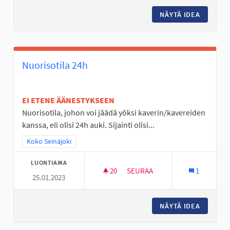
NÄYTÄ IDEA
MINIGO
Nuorisotila 24h
EI ETENE ÄÄNESTYKSEEN
Nuorisotila, johon voi jäädä yöksi kaverin/kavereiden
kanssa, eli olisi 24h auki. Sijainti olisi...
Rajaa tulokset teeman mukaan: Koko Seinäjoki
Koko Seinäjoki
LUONTIAIKA
20
20 SEURAAJAA
SEURAA
1
25.01.2023
NUORISOTILA 24H
NÄYTÄ IDEA
NUORISO