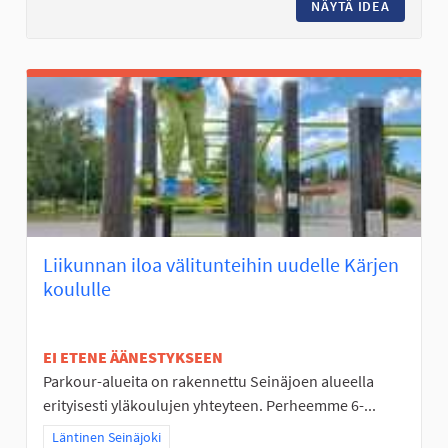
NÄYTÄ IDEA
LASTEN 
Liikunnan iloa välitunteihin uudelle Kärjen
koululle
EI ETENE ÄÄNESTYKSEEN
Parkour-alueita on rakennettu Seinäjoen alueella
erityisesti yläkoulujen yhteyteen. Perheemme 6-...
Rajaa tulokset teeman mukaan: Läntinen Seinäjoki
Läntinen Seinäjoki