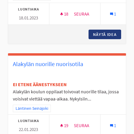
LUONTIAIKA
18
18 SEURAAJAA
SEURAA
1
18.01.2023
LIIKUNNAN ILOA VÄLITUNTEIH
NÄYTÄ IDEA
LIIKUNN
Alakylän nuorille nuorisotila
EI ETENE ÄÄNESTYKSEEN
Alakylän koulun oppilaat toivovat nuorille tilaa, jossa
voisivat viettää vapaa-aikaa. Nykyisiin...
Rajaa tulokset teeman mukaan: Läntinen Seinäjoki
Läntinen Seinäjoki
LUONTIAIKA
19
19 SEURAAJAA
SEURAA
1
22.01.2023
ALAKYLÄN NUORILLE NUORISO