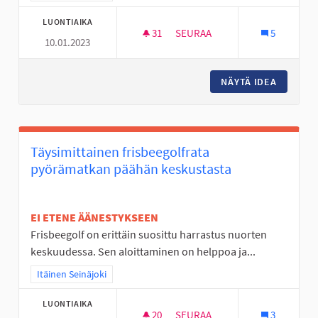
LUONTIAIKA
31
31 SEURAAJAA
SEURAA
5
10.01.2023
NURMO ON TYLSÄ PASKA
NÄYTÄ IDEA
NURMO O
Täysimittainen frisbeegolfrata
pyörämatkan päähän keskustasta
EI ETENE ÄÄNESTYKSEEN
Frisbeegolf on erittäin suosittu harrastus nuorten
keskuudessa. Sen aloittaminen on helppoa ja...
Rajaa tulokset teeman mukaan: Itäinen Seinäjoki
Itäinen Seinäjoki
LUONTIAIKA
20
20 SEURAAJAA
SEURAA
3