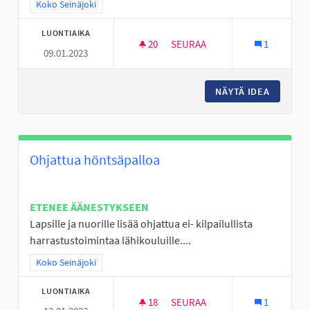
Rajaa tulokset teeman mukaan: Koko Seinäjoki
Koko Seinäjoki
LUONTIAIKA
20
20 SEURAAJAA
SEURAA
1
09.01.2023
TÄYSIMITTAINEN FRISBEEGOLF
NÄYTÄ IDEA
TÄYSIMI
Ohjattua höntsäpalloa
ETENEE ÄÄNESTYKSEEN
Lapsille ja nuorille lisää ohjattua ei- kilpailullista
harrastustoimintaa lähikouluille....
Rajaa tulokset teeman mukaan: Koko Seinäjoki
Koko Seinäjoki
LUONTIAIKA
18
18 SEURAAJAA
SEURAA
1