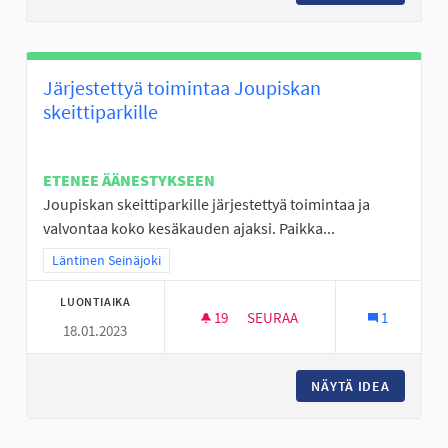
Järjestettyä toimintaa Joupiskan
skeittiparkille
ETENEE ÄÄNESTYKSEEN
Joupiskan skeittiparkille järjestettyä toimintaa ja
valvontaa koko kesäkauden ajaksi. Paikka...
Rajaa tulokset teeman mukaan: Läntinen Seinäjoki
Läntinen Seinäjoki
LUONTIAIKA
19
19 SEURAAJAA
SEURAA
1
18.01.2023
JÄRJESTETTYÄ TOIMINTAA JOU
NÄYTÄ IDEA
JÄRJEST