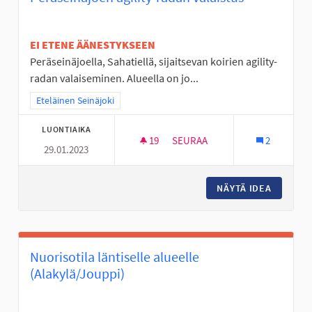
EI ETENE ÄÄNESTYKSEEN
Peräseinäjoella, Sahatiellä, sijaitsevan koirien agility-
radan valaiseminen. Alueella on jo...
Rajaa tulokset teeman mukaan: Eteläinen Seinäjoki
Eteläinen Seinäjoki
LUONTIAIKA
19
19 SEURAAJAA
SEURAA
2
29.01.2023
PERÄSEINÄJOEN AGILITY-RADA
NÄYTÄ IDEA
PERÄSEI
Nuorisotila läntiselle alueelle
(Alakylä/Jouppi)