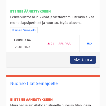
ETENEE ÄÄNESTYKSEEN
Lehväpuistossa leikkivät ja viettävät muutenkin aikaa
monet lapsiperheet ja nuoriso. Myös alueen...
Rajaa tulokset teeman mukaan: Itäinen Seinäjoki
Itäinen Seinäjoki
LUONTIAIKA
21
21 SEURAAJAA
SEURAA
2
26.01.2023
☆ HYLLYKALLION LEHVÄPUIST
NÄYTÄ IDEA
☆ HYLLY
Nuoriso tilat Seinäjoelle
EI ETENE ÄÄNESTYKSEEN
Minä haluaisin Alakylän alueelle nuoriso tilan jossa