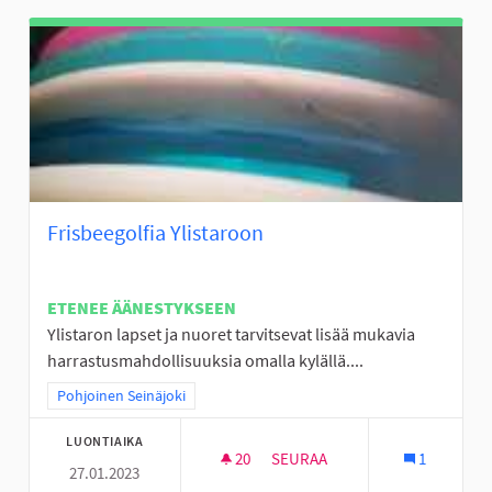
Frisbeegolfia Ylistaroon
ETENEE ÄÄNESTYKSEEN
Ylistaron lapset ja nuoret tarvitsevat lisää mukavia
harrastusmahdollisuuksia omalla kylällä....
Rajaa tulokset teeman mukaan: Pohjoinen Seinäjoki
Pohjoinen Seinäjoki
LUONTIAIKA
20
20 SEURAAJAA
SEURAA
1
27.01.2023
FRISBEEGOLFIA YLISTAROON