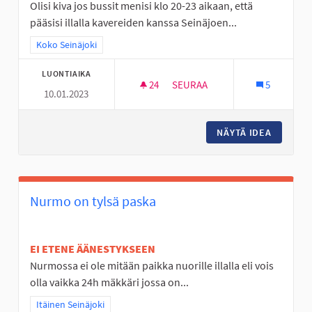
Olisi kiva jos bussit menisi klo 20-23 aikaan, että
pääsisi illalla kavereiden kanssa Seinäjoen...
Rajaa tulokset teeman mukaan: Koko Seinäjoki
Koko Seinäjoki
LUONTIAIKA
24
24 SEURAAJAA
SEURAA
5
10.01.2023
BUSSEJA KULKEMAAN MYÖS MY
NÄYTÄ IDEA
BUSSEJA
Nurmo on tylsä paska
EI ETENE ÄÄNESTYKSEEN
Nurmossa ei ole mitään paikka nuorille illalla eli vois
olla vaikka 24h mäkkäri jossa on...
Rajaa tulokset teeman mukaan: Itäinen Seinäjoki
Itäinen Seinäjoki