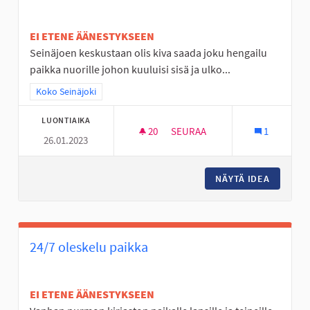
EI ETENE ÄÄNESTYKSEEN
Seinäjoen keskustaan olis kiva saada joku hengailu
paikka nuorille johon kuuluisi sisä ja ulko...
Rajaa tulokset teeman mukaan: Koko Seinäjoki
Koko Seinäjoki
LUONTIAIKA
20
20 SEURAAJAA
SEURAA
1
26.01.2023
NUORILLE TARKOITETTU HENG
NÄYTÄ IDEA
NUORILL
24/7 oleskelu paikka
EI ETENE ÄÄNESTYKSEEN