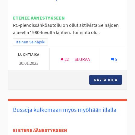
ETENEE ÄÄNESTYKSEEN
RC-pienoissähköautoilu on ollut aktiivista Seinäjoen
alueella 1980-luvulta lähtien. Toiminta oli...
Rajaa tulokset teeman mukaan: Itäinen Seinäjoki
Itäinen Seinäjoki
LUONTIAIKA
22
22 SEURAAJAA
SEURAA
5
30.01.2023
RC SISÄRATA SEINÄJOELLE
NÄYTÄ IDEA
RC SISÄ
Busseja kulkemaan myös myöhään illalla
EI ETENE ÄÄNESTYKSEEN