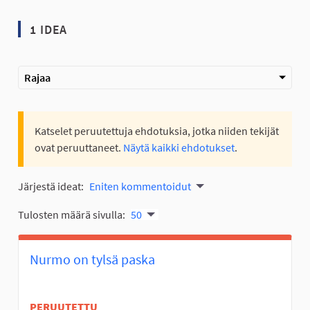
1 IDEA
Rajaa
Katselet peruutettuja ehdotuksia, jotka niiden tekijät
ovat peruuttaneet.
Näytä kaikki ehdotukset
.
Järjestä ideat:
Eniten kommentoidut
Tulosten määrä sivulla:
50
Nurmo on tylsä paska
PERUUTETTU