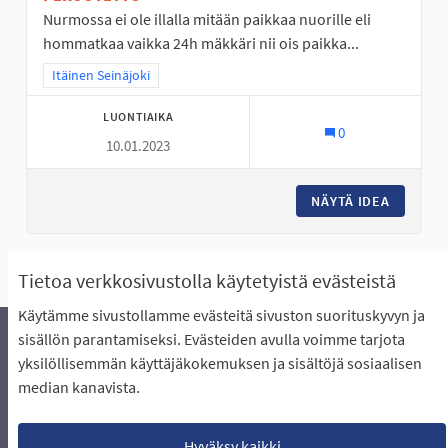
Nurmossa ei ole illalla mitään paikkaa nuorille eli
hommatkaa vaikka 24h mäkkäri nii ois paikka...
Rajaa tulokset teeman mukaan: Itäinen Seinäjoki
Itäinen Seinäjoki
LUONTIAIKA
0
10.01.2023
NÄYTÄ IDEA
NURMO O
Näytä kaikki ehdotukset
Tietoa verkkosivustolla käytetyistä evästeistä
Käytämme sivustollamme evästeitä sivuston suorituskyvyn ja
sisällön parantamiseksi. Evästeiden avulla voimme tarjota
yksilöllisemmän käyttäjäkokemuksen ja sisältöjä sosiaalisen
Äänestyksen pikaohjeet
Usein kysytyt kysymykset
median kanavista.
Näin äänestät Asukasbudjetissa
Yhteystiedot
Aluerajaukset ja budjetin jakautuminen alueille
Käyttöehdot asukkaille
Lataa avoimet datatiedostot
Hyväksy kaikki