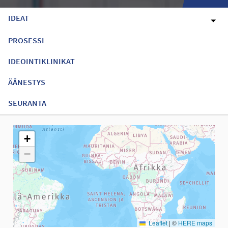
IDEAT
PROSESSI
IDEOINTIKLINIKAT
ÄÄNESTYS
SEURANTA
Seuraavassa elementissä on kartta, joka esittää tämän sivun tiet
+
−
Leaflet
|
©
HERE maps