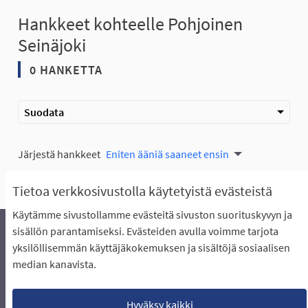
Hankkeet kohteelle Pohjoinen
Seinäjoki
0 HANKETTA
Suodata
Järjestä hankkeet
Eniten ääniä saaneet ensin
Tietoa verkkosivustolla käytetyistä evästeistä
Käytämme sivustollamme evästeitä sivuston suorituskyvyn ja
sisällön parantamiseksi. Evästeiden avulla voimme tarjota
yksilöllisemmän käyttäjäkokemuksen ja sisältöjä sosiaalisen
Äänestyksen pikaohjeet
Usein kysytyt kysymykset
median kanavista.
Näin äänestät Asukasbudjetissa
Yhteystiedot
Aluerajaukset ja budjetin jakautuminen alueille
Käyttöehdot asukkaille
Lataa avoimet datatiedostot
Hyväksy kaikki