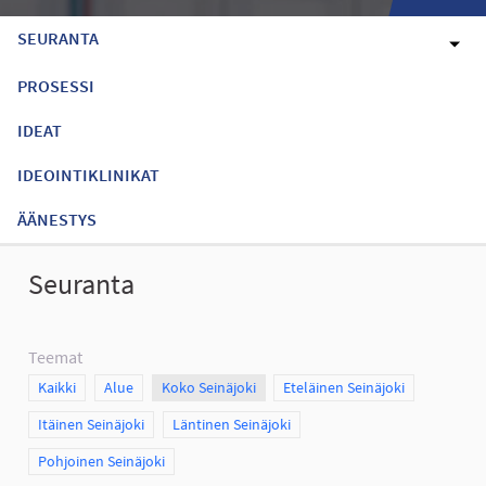
SEURANTA
PROSESSI
IDEAT
IDEOINTIKLINIKAT
ÄÄNESTYS
Seuranta
Teemat
Scope
Kaikki
Scope
Alue
Scope
Koko Seinäjoki
Scope
Eteläinen Seinäjoki
Scope
Itäinen Seinäjoki
Scope
Läntinen Seinäjoki
Scope
Pohjoinen Seinäjoki