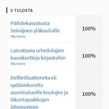
3 TULOSTA
Päihdekasvatusta
100%
Seinäjoen yläkouluille
Tila
Valmis
Lainattavia urheilulajien
100%
kausikortteja kirjastoihin
Tila
Valmis
Defibrillaattoreita eli
sydäniskureita
asuntoalueille koulujen ja
100%
liikuntapaikkojen
läheisyyteen