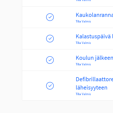
Kaukolanrannan
Tila
Valmis
Kalastuspäivä l
Tila
Valmis
Koulun jälkeen 
Tila
Valmis
Defibrillaattor
läheisyyteen
Tila
Valmis