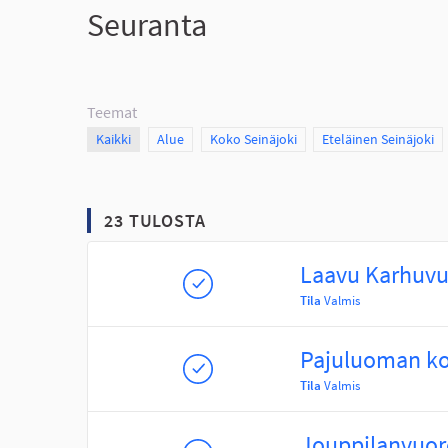
Seuranta
Teemat
Scope
Kaikki
Scope
Alue
Scope
Koko Seinäjoki
Scope
Eteläinen Seinäjoki
23 TULOSTA
Laavu Karhuvu
Tila
Valmis
Pajuluoman kou
Tila
Valmis
Jouppilanvuo