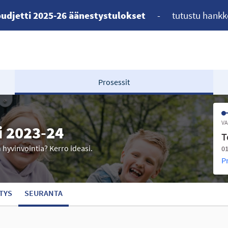
udjetti 2025-26 äänestystulokset
-
tutustu hankk
Prosessit
VA
i 2023-24
T
n hyvinvointia? Kerro ideasi.
01
P
TYS
SEURANTA