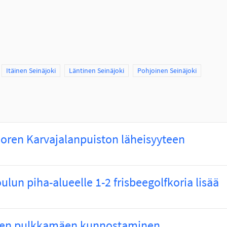
Scope
Itäinen Seinäjoki
Scope
Läntinen Seinäjoki
Scope
Pohjoinen Seinäjoki
oren Karvajalanpuiston läheisyyteen
lun piha-alueelle 1-2 frisbeegolfkoria lisää
ren pulkkamäen kunnostaminen