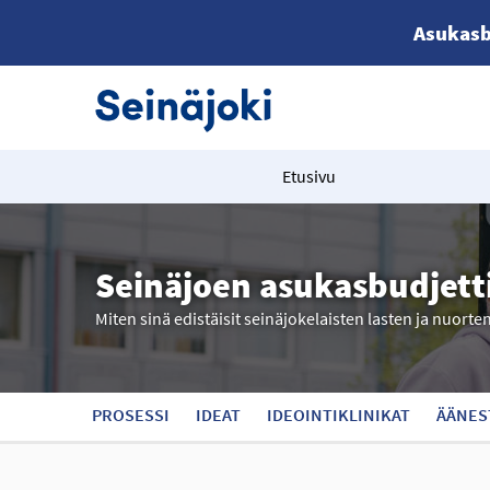
Asukasb
Etusivu
Seinäjoen asukasbudjett
Miten sinä edistäisit seinäjokelaisten lasten ja nuorte
PROSESSI
IDEAT
IDEOINTIKLINIKAT
ÄÄNES