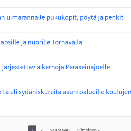
 uimarannalle pukukopit, pöytä ja penkit
apsille ja nuorille Törnävällä
järjestettäviä kerhoja Peräseinäjoelle
eita eli sydäniskureita asuntoalueille kouluje
1
2
Seuraava ›
Viimeinen »