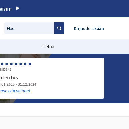
eisiin
Hae
Kirjaudu sisään
Tietoa
IHE 8 / 8
oteutus
.01.2023 - 31.12.2024
rosessin vaiheet