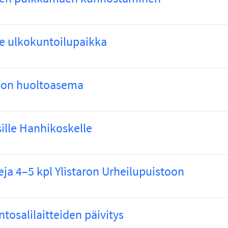
le ulkokuntoilupaikka
oon huoltoasema
sille Hanhikoskelle
eja 4–5 kpl Ylistaron Urheilupuistoon
ntosalilaitteiden päivitys