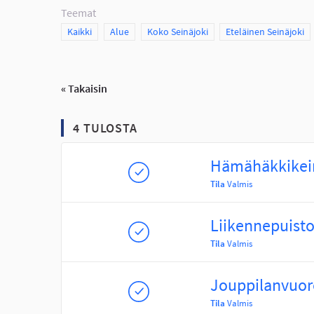
Teemat
Scope
Kaikki
Scope
Alue
Scope
Koko Seinäjoki
Scope
Eteläinen Seinäjoki
« Takaisin
4 TULOSTA
Hämähäkkikein
Tila
Valmis
Liikennepuist
Tila
Valmis
Jouppilanvuo
Tila
Valmis