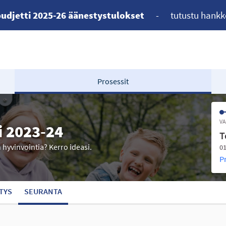
udjetti 2025-26 äänestystulokset
-
tutustu hankk
Prosessit
VA
i 2023-24
T
n hyvinvointia? Kerro ideasi.
01
P
TYS
SEURANTA