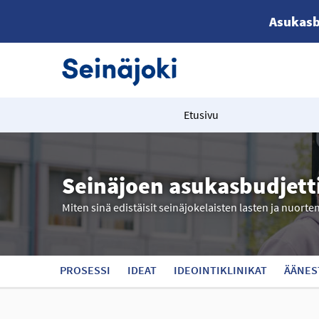
Asukasb
Etusivu
Seinäjoen asukasbudjett
Miten sinä edistäisit seinäjokelaisten lasten ja nuorte
PROSESSI
IDEAT
IDEOINTIKLINIKAT
ÄÄNES