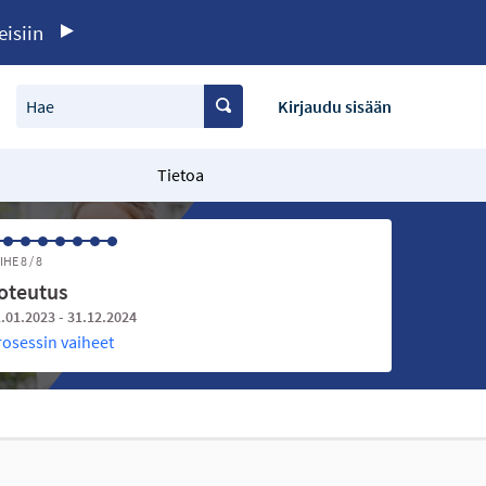
eisiin
Hae
Kirjaudu sisään
Tietoa
IHE 8 / 8
oteutus
.01.2023 - 31.12.2024
rosessin vaiheet