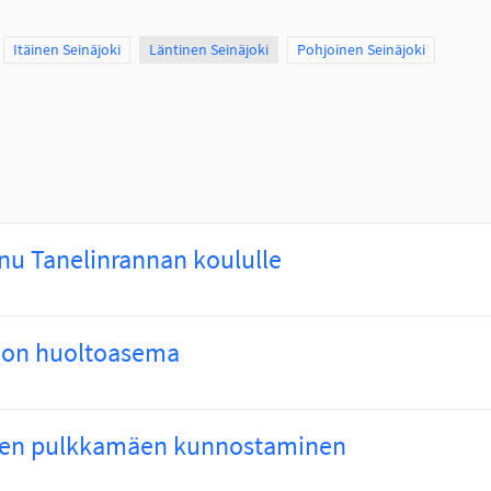
Scope
Itäinen Seinäjoki
Scope
Läntinen Seinäjoki
Scope
Pohjoinen Seinäjoki
u Tanelinrannan koululle
oon huoltoasema
ren pulkkamäen kunnostaminen