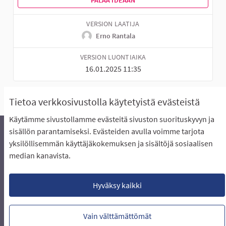
PALAA IDEAAN
VERSION LAATIJA
Erno Rantala
VERSION LUONTIAIKA
16.01.2025 11:35
Tietoa verkkosivustolla käytetyistä evästeistä
Käytämme sivustollamme evästeitä sivuston suorituskyvyn ja
sisällön parantamiseksi. Evästeiden avulla voimme tarjota
yksilöllisemmän käyttäjäkokemuksen ja sisältöjä sosiaalisen
Äänestyksen pikaohjeet
Usein kysytyt kysymykset
median kanavista.
Näin äänestät Asukasbudjetissa
Yhteystiedot
Aluerajaukset ja budjetin jakautuminen alueille
Käyttöehdot asukkaille
Lataa avoimet datatiedostot
Hyväksy kaikki
Evästeasetukset
Vain välttämättömät