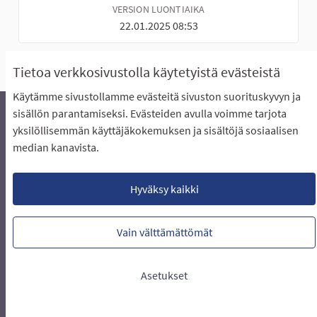
VERSION LUONTIAIKA
22.01.2025 08:53
Tietoa verkkosivustolla käytetyistä evästeistä
Käytämme sivustollamme evästeitä sivuston suorituskyvyn ja
sisällön parantamiseksi. Evästeiden avulla voimme tarjota
yksilöllisemmän käyttäjäkokemuksen ja sisältöjä sosiaalisen
Äänestyksen pikaohjeet
Usein kysytyt kysymykset
median kanavista.
Näin äänestät Asukasbudjetissa
Yhteystiedot
Aluerajaukset ja budjetin jakautuminen alueille
Käyttöehdot asukkaille
Lataa avoimet datatiedostot
Hyväksy kaikki
Evästeasetukset
Vain välttämättömät
Verkkosivusto luotu
vapaan ohjelmiston
(Ulkoin
avulla.
Asetukset