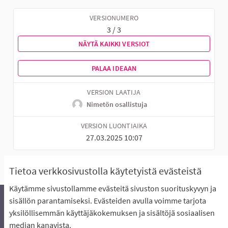
VERSIONUMERO
3 / 3
NÄYTÄ KAIKKI VERSIOT
PALAA IDEAAN
VERSION LAATIJA
Nimetön osallistuja
VERSION LUONTIAIKA
27.03.2025 10:07
Tietoa verkkosivustolla käytetyistä evästeistä
Käytämme sivustollamme evästeitä sivuston suorituskyvyn ja
sisällön parantamiseksi. Evästeiden avulla voimme tarjota
yksilöllisemmän käyttäjäkokemuksen ja sisältöjä sosiaalisen
Äänestyksen pikaohjeet
Usein kysytyt kysymykset
median kanavista.
Näin äänestät Asukasbudjetissa
Yhteystiedot