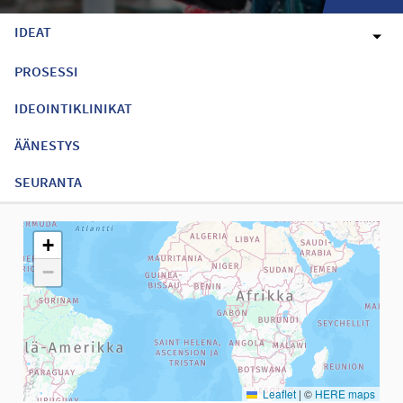
IDEAT
PROSESSI
IDEOINTIKLINIKAT
ÄÄNESTYS
SEURANTA
Seuraavassa elementissä on kartta, joka esittää tämän sivun tiet
+
−
Leaflet
|
©
HERE maps