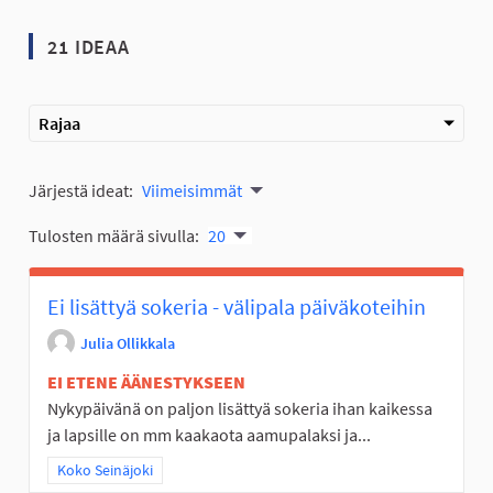
21 IDEAA
Rajaa
Järjestä ideat:
Viimeisimmät
Tulosten määrä sivulla:
20
Ei lisättyä sokeria - välipala päiväkoteihin
Julia Ollikkala
EI ETENE ÄÄNESTYKSEEN
Nykypäivänä on paljon lisättyä sokeria ihan kaikessa
ja lapsille on mm kaakaota aamupalaksi ja...
Rajaa tulokset teeman mukaan: Koko Seinäjoki
Koko Seinäjoki