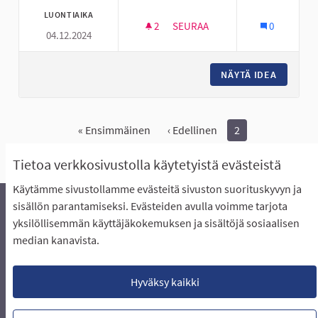
LUONTIAIKA
2
2 SEURAAJAA
SEURAA
0
04.12.2024
EI LISÄTTYÄ SOKERIA - VÄLIPA
NÄYTÄ IDEA
EI LISÄ
« Ensimmäinen
‹ Edellinen
2
Näytä kaikki peruutetut ideat
Tietoa verkkosivustolla käytetyistä evästeistä
Käytämme sivustollamme evästeitä sivuston suorituskyvyn ja
sisällön parantamiseksi. Evästeiden avulla voimme tarjota
yksilöllisemmän käyttäjäkokemuksen ja sisältöjä sosiaalisen
Äänestyksen pikaohjeet
Usein kysytyt kysymykset
median kanavista.
Näin äänestät Asukasbudjetissa
Yhteystiedot
Aluerajaukset ja budjetin jakautuminen alueille
Käyttöehdot asukkaille
Lataa avoimet datatiedostot
Hyväksy kaikki
Evästeasetukset