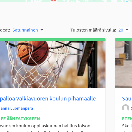
ideat:
Satunnainen
Tulosten määrä sivulla:
20
palloa Valkiavuoren koulun pihamaalle
Sau
Sanna Luomanperä
NEE ÄÄNESTYKSEEN
ETE
avuoren koulun oppilaskunnan hallitus toivoo
Skeit