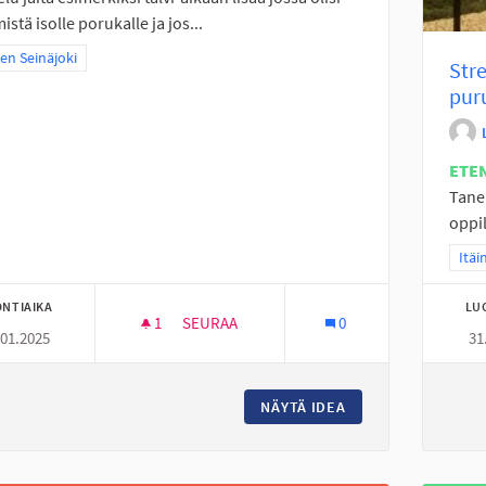
istä isolle porukalle ja jos...
a tulokset teeman mukaan: Itäinen Seinäjoki
nen Seinäjoki
Str
pur
ETE
Tane
oppil
Raja
Itäi
NTIAIKA
LU
1
1 SEURAAJA
SEURAA
0
.01.2025
31
TEKEMISTÄ LAPSILLE JA NUORILLE
NÄYTÄ IDEA
TEKEMISTÄ LAPSIL