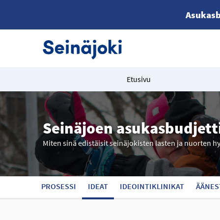
Asukasb
Etusivu
Seinäjoen asukasbudjett
Miten sinä edistäisit seinäjokisten lasten ja nuorten h
PROSESSI
IDEAT
IDEOINTIKLINIKAT
ÄÄNES