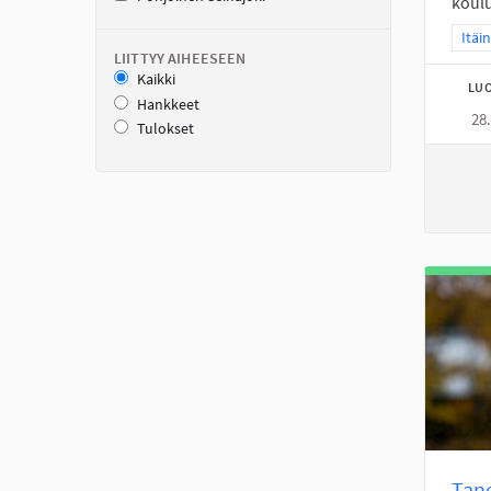
koulu
Raja
Itäi
LIITTYY AIHEESEEN
Kaikki
LUO
Hankkeet
28
Tulokset
Tane