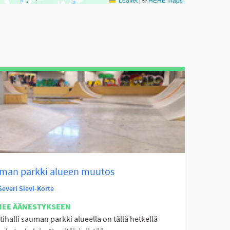
man parkki alueen muutos
Severi Sievi-Korte
NEE ÄÄNESTYKSEEN
tihalli sauman parkki alueella on tällä hetkellä