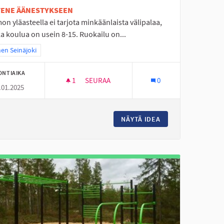
ETENE ÄÄNESTYKSEEN
n yläasteella ei tarjota minkäänlaista välipalaa,
a koulua on usein 8-15. Ruokailu on...
a tulokset teeman mukaan: Itäinen Seinäjoki
nen Seinäjoki
ONTIAIKA
1
1 SEURAAJA
SEURAA
0
.01.2025
VÄLIPALAT NURMOON
 VALAISTUS
NÄYTÄ IDEA
VÄLIPALAT NURMO