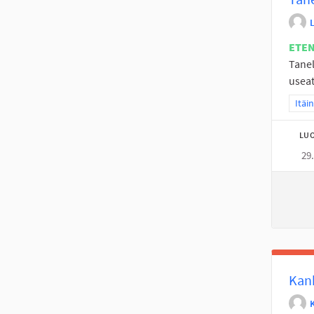
ETE
Tane
useat
Raja
Itäi
LUO
29
Kan