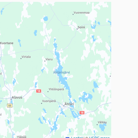
a, mutta se voi olla vaikeaselkoinen.
Leaflet
|
©
HERE maps