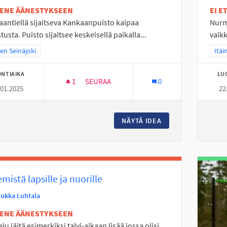
TENE ÄÄNESTYKSEEN
EI 
antiellä sijaitseva Kankaanpuisto kaipaa
Nurmo
stusta. Puisto sijaitsee keskeisellä paikalla...
vaikk
a tulokset teeman mukaan: Itäinen Seinäjoki
nen Seinäjoki
Raja
Itäi
NTIAIKA
LU
1
1 SEURAAJA
SEURAA
0
.01.2025
22
KANKAANPUISTOON VALAISTUS
NÄYTÄ IDEA
KANKAANPUISTOON
mistä lapsille ja nuorille
Jukka Luhtala
TENE ÄÄNESTYKSEEN
elu jäitä esimerkiksi talvi-aikaan lisää jossa olisi