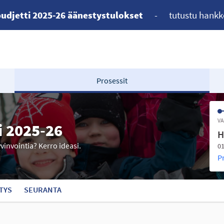
udjetti 2025-26 äänestystulokset
-
tutustu hankk
Prosessit
VA
i 2025-26
H
yvinvointia? Kerro ideasi.
01
P
TYS
SEURANTA