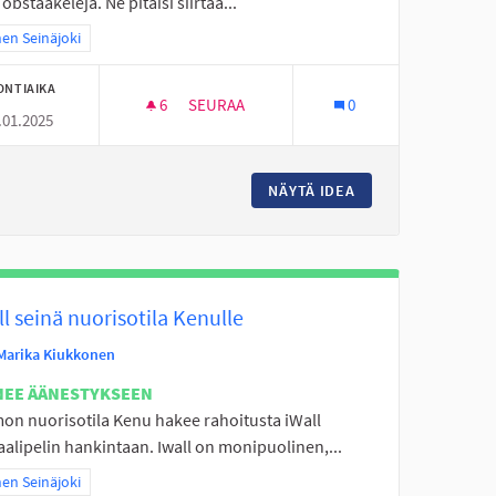
 obstaakeleja. Ne pitäisi siirtää...
a tulokset teeman mukaan: Itäinen Seinäjoki
nen Seinäjoki
ONTIAIKA
6
6 SEURAAJAA
SEURAA
0
.01.2025
AMAALLE
SAUMAN PARKKI ALUEEN MUUTOS
IAVUOREN KOULUN PIHAMAALLE
NÄYTÄ IDEA
SAUMAN PARKKI A
ll seinä nuorisotila Kenulle
Marika Kiukkonen
NEE ÄÄNESTYKSEEN
on nuorisotila Kenu hakee rahoitusta iWall
aalipelin hankintaan. Iwall on monipuolinen,...
a tulokset teeman mukaan: Itäinen Seinäjoki
nen Seinäjoki