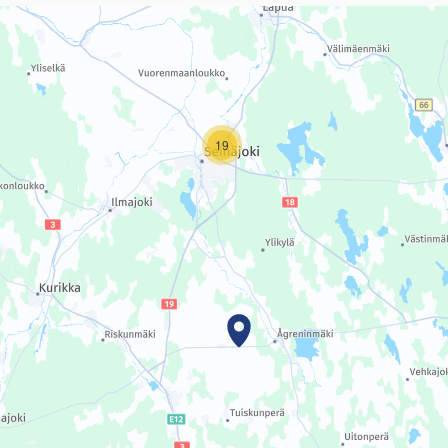
sivun tietueet karttapisteinä. Elementtiä voi käyttää ruudunlukijall
19