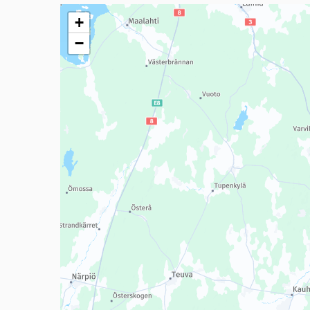
Seuraavassa elementissä on kartta, joka esittää tämän 
+
−