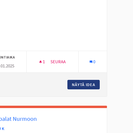
ONTIAIKA
1
1 SEURAAJA
SEURAA
0
.01.2025
SUUS
I WALL SEINÄ NUORISOTILA KENULLE
UOJATEIDEN TURVALLISUUS
NÄYTÄ IDEA
I WALL SEINÄ NUO
ipalat Nurmoon
J K