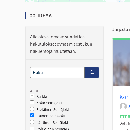
22 IDEAA
Järjestä 
Alla oleva lomake suodattaa
hakutulokset dynaamisesti, kun
hakuehtoja muutetaan.
ALUE
Kori
Kaikki
Koko Seinäjoki
Eteläinen Seinäjoki
Itäinen Seinäjoki
ETE
Läntinen Seinäjoki
Valki
Pohjoinen Seinäjoki