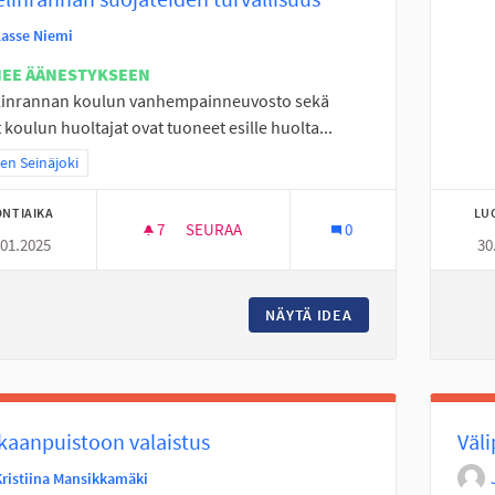
Lasse Niemi
NEE ÄÄNESTYKSEEN
linrannan koulun vanhempainneuvosto sekä
 koulun huoltajat ovat tuoneet esille huolta...
a tulokset teeman mukaan: Itäinen Seinäjoki
nen Seinäjoki
NTIAIKA
LU
7
7 SEURAAJAA
SEURAA
0
.01.2025
30
TANELINRANNAN SUOJATEIDEN TURVALLI
NÄYTÄ IDEA
TANELINRANNAN S
kaanpuistoon valaistus
Väl
Kristiina Mansikkamäki