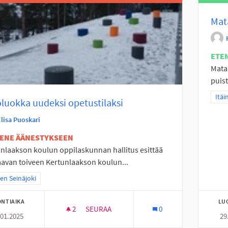
Mat
ETE
Mata
puist
Raja
Itäi
luokka uudeksi opetustilaksi
Elisa Puoskari
TENE ÄÄNESTYKSEEN
nlaakson koulun oppilaskunnan hallitus esittää
avan toiveen Kertunlaakson koulun...
a tulokset teeman mukaan: Itäinen Seinäjoki
nen Seinäjoki
NTIAIKA
LU
2
2 SEURAAJAA
SEURAA
0
.01.2025
29
ULKOLUOKKA UUDEKSI OPETUSTILAKSI