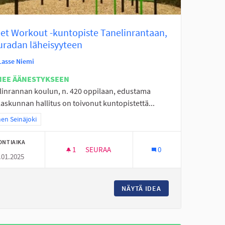
eet Workout -kuntopiste Tanelinrantaan,
uradan läheisyyteen
Lasse Niemi
NEE ÄÄNESTYKSEEN
linrannan koulun, n. 420 oppilaan, edustama
askunnan hallitus on toivonut kuntopistettä...
a tulokset teeman mukaan: Itäinen Seinäjoki
nen Seinäjoki
ONTIAIKA
1
1 SEURAAJA
SEURAA
0
.01.2025
STREET WORKOUT -KUNTOPISTE TANELIN
LE JA NUORILLE
NÄYTÄ IDEA
STREET WORKOUT 