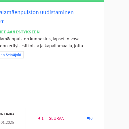
alamäenpuiston uudistaminen
HT
NEE ÄÄNESTYKSEEN
lamäenpuiston kunnostus, lapset toivovat
oon erityisesti toista jalkapallomaalia, jotta...
a tulokset teeman mukaan: Itäinen Seinäjoki
nen Seinäjoki
ONTIAIKA
1
1 SEURAAJA
SEURAA
0
.01.2025
MATALAMÄENPUISTON UUDISTAMINEN