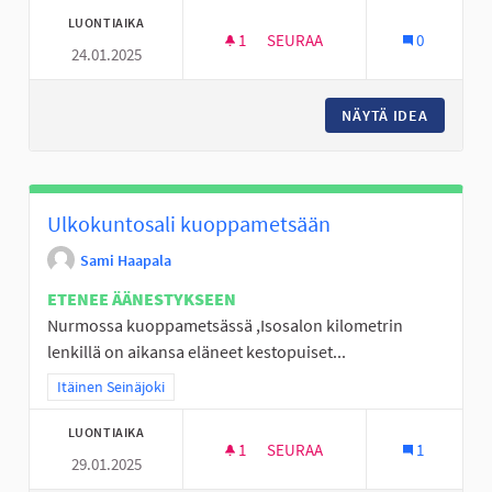
LUONTIAIKA
1
1 SEURAAJA
SEURAA
0
24.01.2025
TEKEMISTÄ LAPSILLE JA NUORI
NÄYTÄ IDEA
TEKEMIS
Ulkokuntosali kuoppametsään
Sami Haapala
ETENEE ÄÄNESTYKSEEN
Nurmossa kuoppametsässä ,Isosalon kilometrin
lenkillä on aikansa eläneet kestopuiset...
Rajaa tulokset teeman mukaan: Itäinen Seinäjoki
Itäinen Seinäjoki
LUONTIAIKA
1
1 SEURAAJA
SEURAA
1
29.01.2025
ULKOKUNTOSALI KUOPPAMET