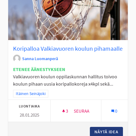
Koripalloa Valkiavuoren koulun pihamaalle
Sanna Luomanperä
ETENEE ÄÄNESTYKSEEN
Valkiavuoren koulun oppilaskunnan hallitus toivoo
koulun pihaan uusia koripallokoreja x4kpl sekä...
Rajaa tulokset teeman mukaan: Itäinen Seinäjoki
Itäinen Seinäjoki
LUONTIAIKA
3
3 SEURAAJAA
SEURAA
0
28.01.2025
KORIPALLOA VALKIAVUOREN K
NÄYTÄ IDEA
KORIPAL