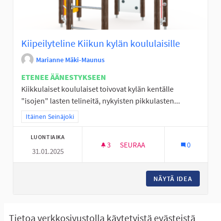
Kiipeilyteline Kiikun kylän koululaisille
Marianne Mäki-Maunus
ETENEE ÄÄNESTYKSEEN
Kiikkulaiset koululaiset toivovat kylän kentälle
"isojen" lasten telineitä, nykyisten pikkulasten...
Rajaa tulokset teeman mukaan: Itäinen Seinäjoki
Itäinen Seinäjoki
LUONTIAIKA
3
3 SEURAAJAA
SEURAA
0
31.01.2025
KIIPEILYTELINE KIIKUN KYLÄN
NÄYTÄ IDEA
KIIPEIL
Näytä kaikki peruutetut ideat
Tietoa verkkosivustolla käytetyistä evästeistä