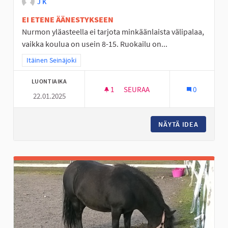
J K
EI ETENE ÄÄNESTYKSEEN
Nurmon yläasteella ei tarjota minkäänlaista välipalaa,
vaikka koulua on usein 8-15. Ruokailu on...
Rajaa tulokset teeman mukaan: Itäinen Seinäjoki
Itäinen Seinäjoki
LUONTIAIKA
1
1 SEURAAJA
SEURAA
0
22.01.2025
VÄLIPALAT NURMOON
NÄYTÄ IDEA
VÄLIPA