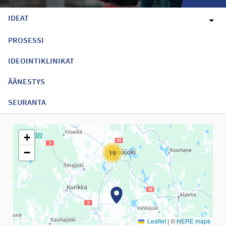
IDEAT
PROSESSI
IDEOINTIKLINIKAT
ÄÄNESTYS
SEURANTA
Seuraavassa elementissä on kartta, joka esittää tämän sivun tiet
+
−
19
Leaflet
|
©
HERE maps