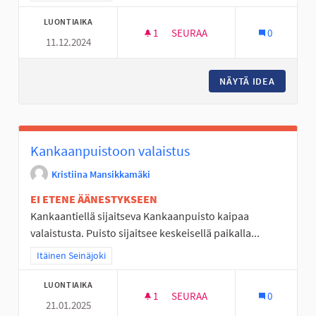
LUONTIAIKA
1
1 SEURAAJA
SEURAA
0
11.12.2024
ULKOKUNTOSALI POHJAN KA
NÄYTÄ IDEA
ULKOKU
Kankaanpuistoon valaistus
Kristiina Mansikkamäki
EI ETENE ÄÄNESTYKSEEN
Kankaantiellä sijaitseva Kankaanpuisto kaipaa
valaistusta. Puisto sijaitsee keskeisellä paikalla...
Rajaa tulokset teeman mukaan: Itäinen Seinäjoki
Itäinen Seinäjoki
LUONTIAIKA
1
1 SEURAAJA
SEURAA
0
21.01.2025
KANKAANPUISTOON VALAISTU