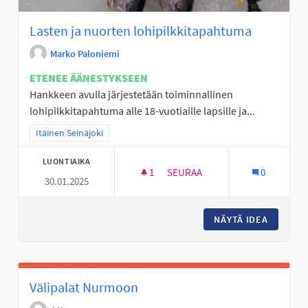
Lasten ja nuorten lohipilkkitapahtuma
Marko Paloniemi
ETENEE ÄÄNESTYKSEEN
Hankkeen avulla järjestetään toiminnallinen
lohipilkkitapahtuma alle 18-vuotiaille lapsille ja...
Rajaa tulokset teeman mukaan: Itäinen Seinäjoki
Itäinen Seinäjoki
LUONTIAIKA
1
1 SEURAAJA
SEURAA
0
30.01.2025
LASTEN JA NUORTEN LOHIPIL
NÄYTÄ IDEA
LASTEN 
Välipalat Nurmoon