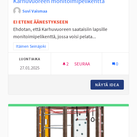
Karhuvuoreen monitoimipelikenttä
Suvi Vaismaa
EI ETENE ÄÄNESTYKSEEN
Ehdotan, että Karhuvuoreen saataisiin lapsille
monitoimipelikenttä, jossa voisi pelata...
Rajaa tulokset teeman mukaan: Itäinen Seinäjoki
Itäinen Seinäjoki
LUONTIAIKA
2
2 SEURAAJAA
SEURAA
0
27.01.2025
KARHUVUOREEN MONITOIMIPE
NÄYTÄ IDEA
KARHUV