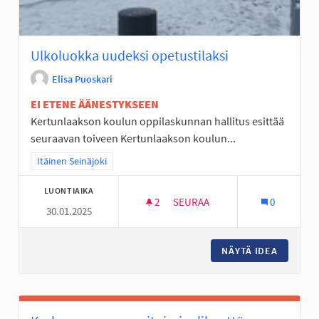
Ulkoluokka uudeksi opetustilaksi
Elisa Puoskari
EI ETENE ÄÄNESTYKSEEN
Kertunlaakson koulun oppilaskunnan hallitus esittää
seuraavan toiveen Kertunlaakson koulun...
Rajaa tulokset teeman mukaan: Itäinen Seinäjoki
Itäinen Seinäjoki
LUONTIAIKA
2
2 SEURAAJAA
SEURAA
0
30.01.2025
ULKOLUOKKA UUDEKSI OPETUS
NÄYTÄ IDEA
ULKOLUO