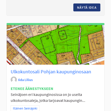
NÄYTÄ IDEA
ULKOKU
Ulkokuntosali Pohjan kaupunginosaan
Iida Lilius
ETENEE ÄÄNESTYKSEEN
Seinäjoen eri kaupunginosissa on jo useita
ulkokuntosaleja, jotka tarjoavat kaupungin...
Rajaa tulokset teeman mukaan: Itäinen Seinäjoki
Itäinen Seinäjoki