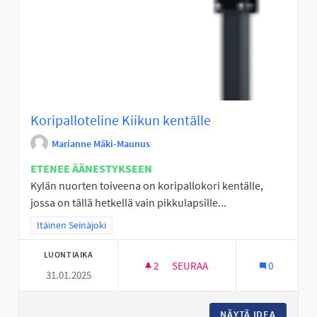
Koripalloteline Kiikun kentälle
Marianne Mäki-Maunus
ETENEE ÄÄNESTYKSEEN
Kylän nuorten toiveena on koripallokori kentälle,
jossa on tällä hetkellä vain pikkulapsille...
Rajaa tulokset teeman mukaan: Itäinen Seinäjoki
Itäinen Seinäjoki
LUONTIAIKA
2
2 SEURAAJAA
SEURAA
0
31.01.2025
KORIPALLOTELINE KIIKUN KEN
NÄYTÄ IDEA
KORIPAL