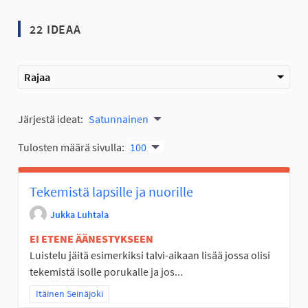
22 IDEAA
Rajaa
Järjestä ideat:
Satunnainen
Tulosten määrä sivulla:
100
Tekemistä lapsille ja nuorille
Jukka Luhtala
EI ETENE ÄÄNESTYKSEEN
Luistelu jäitä esimerkiksi talvi-aikaan lisää jossa olisi
tekemistä isolle porukalle ja jos...
Rajaa tulokset teeman mukaan: Itäinen Seinäjoki
Itäinen Seinäjoki