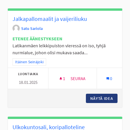
Jalkapallomaalit ja vaijeriliuku
Satu Sariola
ETENEE ÄÄNESTYKSEEN
Latikanmäen leikkipuiston vieressä on iso, tyhjä
nurmialue, johon olisi mukava saada...
Rajaa tulokset teeman mukaan: Itäinen Seinäjoki
Itäinen Seinäjoki
LUONTIAIKA
1
1 SEURAAJA
SEURAA
0
18.01.2025
JALKAPALLOMAALIT JA VAIJERI
NÄYTÄ IDEA
JALKAPA
Ulkokuntosali, koripalloteline