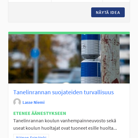
NÄYTÄ IDEA
KANKAA
Tanelinrannan suojateiden turvallisuus
Lasse Niemi
ETENEE ÄÄNESTYKSEEN
Tanelinrannan koulun vanhempainneuvosto sekä
useat koulun huoltajat ovat tuoneet esille huolta...
Rajaa tulokset teeman mukaan: Itäinen Seinäjoki
Itäinen Seinäjoki