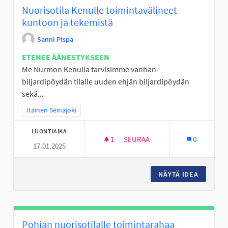
Nuorisotila Kenulle toimintavälineet
kuntoon ja tekemistä
Sanni Pispa
ETENEE ÄÄNESTYKSEEN
Me Nurmon Kenulla tarvisimme vanhan
biljardipöydän tilalle uuden ehjän biljardipöydän
sekä...
Rajaa tulokset teeman mukaan: Itäinen Seinäjoki
Itäinen Seinäjoki
LUONTIAIKA
1
1 SEURAAJA
SEURAA
0
17.01.2025
NUORISOTILA KENULLE TOIMI
NÄYTÄ IDEA
NUORISO
Pohjan nuorisotilalle toimintarahaa