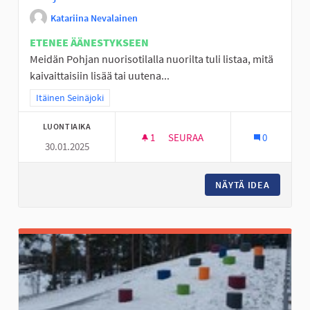
Katariina Nevalainen
ETENEE ÄÄNESTYKSEEN
Meidän Pohjan nuorisotilalla nuorilta tuli listaa, mitä
kaivaittaisiin lisää tai uutena...
Rajaa tulokset teeman mukaan: Itäinen Seinäjoki
Itäinen Seinäjoki
LUONTIAIKA
1
1 SEURAAJA
SEURAA
0
30.01.2025
POHJAN NUORISOTILALLE TOI
NÄYTÄ IDEA
POHJAN 