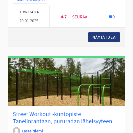
LUONTIAIKA
7
7 SEURAAJAA
SEURAA
0
29.01.2025
TANELINRANNAN SUOJATEIDEN
NÄYTÄ IDEA
TANELIN
Street Workout -kuntopiste
Tanelinrantaan, pururadan läheisyyteen
Lasse Niemi