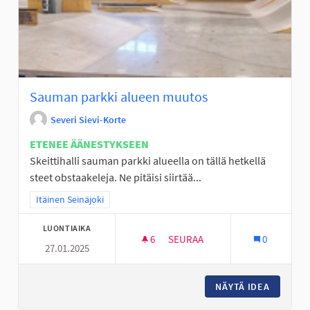
Sauman parkki alueen muutos
Severi Sievi-Korte
ETENEE ÄÄNESTYKSEEN
Skeittihalli sauman parkki alueella on tällä hetkellä
steet obstaakeleja. Ne pitäisi siirtää...
Rajaa tulokset teeman mukaan: Itäinen Seinäjoki
Itäinen Seinäjoki
LUONTIAIKA
6
6 SEURAAJAA
SEURAA
0
27.01.2025
SAUMAN PARKKI ALU
NÄYTÄ IDEA
SAUMAN