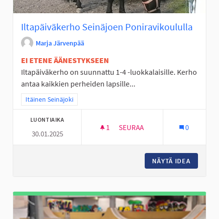
Iltapäiväkerho Seinäjoen Poniravikoululla
Marja Järvenpää
EI ETENE ÄÄNESTYKSEEN
Iltapäiväkerho on suunnattu 1-4 -luokkalaisille. Kerho
antaa kaikkien perheiden lapsille...
Rajaa tulokset teeman mukaan: Itäinen Seinäjoki
Itäinen Seinäjoki
LUONTIAIKA
1
1 SEURAAJA
SEURAA
0
30.01.2025
ILTAPÄIVÄKERHO SEINÄJOEN 
NÄYTÄ IDEA
ILTAPÄI