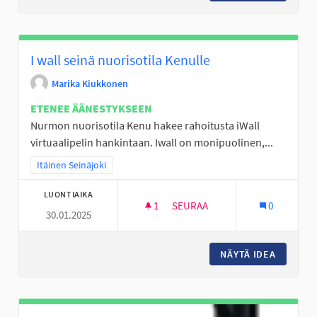
I wall seinä nuorisotila Kenulle
Marika Kiukkonen
ETENEE ÄÄNESTYKSEEN
Nurmon nuorisotila Kenu hakee rahoitusta iWall
virtuaalipelin hankintaan. Iwall on monipuolinen,...
Rajaa tulokset teeman mukaan: Itäinen Seinäjoki
Itäinen Seinäjoki
LUONTIAIKA
1
1 SEURAAJA
SEURAA
0
30.01.2025
I WALL SEINÄ NUORISOTILA KE
NÄYTÄ IDEA
I WALL 