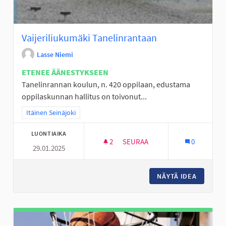
Vaijeriliukumäki Tanelinrantaan
Lasse Niemi
ETENEE ÄÄNESTYKSEEN
Tanelinrannan koulun, n. 420 oppilaan, edustama
oppilaskunnan hallitus on toivonut...
Rajaa tulokset teeman mukaan: Itäinen Seinäjoki
Itäinen Seinäjoki
LUONTIAIKA
2
2 SEURAAJAA
SEURAA
0
29.01.2025
VAIJERILIUKUMÄKI TANELINR
NÄYTÄ IDEA
VAIJERI