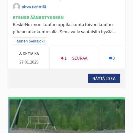
Ritva Penttilä
ETENEE ÄÄNESTYKSEEN
Keski-Nurmon koulun oppilaskunta toivoo koulun
pihaan ulkokuntosalia. Sen avulla saataisiin hyvää...
Rajaa tulokset teeman mukaan: Itäinen Seinäjoki
Itäinen Seinäjoki
LUONTIAIKA
1
1 SEURAAJA
SEURAA
0
27.01.2025
ULKOKUNTOSALI, KORIPALLOT
NÄYTÄ IDEA
ULKOKUN