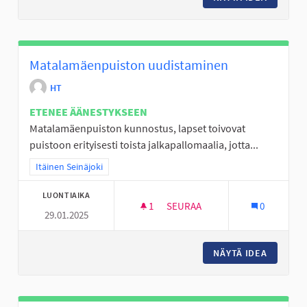
Matalamäenpuiston uudistaminen
HT
ETENEE ÄÄNESTYKSEEN
Matalamäenpuiston kunnostus, lapset toivovat
puistoon erityisesti toista jalkapallomaalia, jotta...
Rajaa tulokset teeman mukaan: Itäinen Seinäjoki
Itäinen Seinäjoki
LUONTIAIKA
1
1 SEURAAJA
SEURAA
0
29.01.2025
MATALAMÄENPUISTON UUDIST
NÄYTÄ IDEA
MATALA