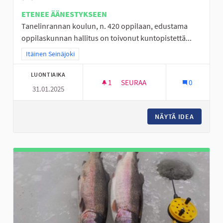
ETENEE ÄÄNESTYKSEEN
Tanelinrannan koulun, n. 420 oppilaan, edustama
oppilaskunnan hallitus on toivonut kuntopistettä...
Rajaa tulokset teeman mukaan: Itäinen Seinäjoki
Itäinen Seinäjoki
LUONTIAIKA
1
1 SEURAAJA
SEURAA
0
31.01.2025
STREET WORKOUT -KUNTOPIST
NÄYTÄ IDEA
STREET 