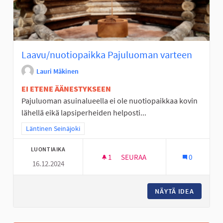
Laavu/nuotiopaikka Pajuluoman varteen
Lauri Mäkinen
EI ETENE ÄÄNESTYKSEEN
Pajuluoman asuinalueella ei ole nuotiopaikkaa kovin
lähellä eikä lapsiperheiden helposti...
Rajaa tulokset teeman mukaan: Läntinen Seinäjoki
Läntinen Seinäjoki
LUONTIAIKA
1
1 SEURAAJA
SEURAA
0
16.12.2024
LAAVU/NUOTIOPAIKKA PAJUL
NÄYTÄ IDEA
LAAVU/