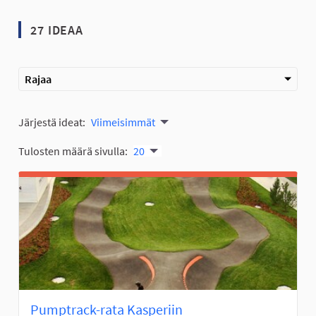
27 IDEAA
Rajaa
Järjestä ideat:
Viimeisimmät
Tulosten määrä sivulla:
20
Pumptrack-rata Kasperiin