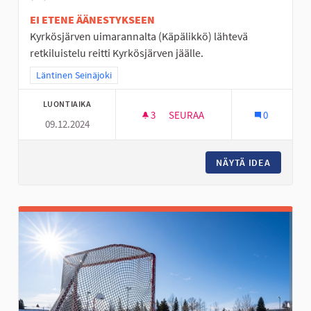
EI ETENE ÄÄNESTYKSEEN
Kyrkösjärven uimarannalta (Käpälikkö) lähtevä
retkiluistelu reitti Kyrkösjärven jäälle.
Rajaa tulokset teeman mukaan: Läntinen Seinäjoki
Läntinen Seinäjoki
LUONTIAIKA
3
3 SEURAAJAA
SEURAA
0
09.12.2024
RETKILUISTELU REITTI KYRKÖ
NÄYTÄ IDEA
RETKILU