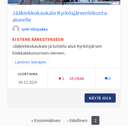
Jääkiekkokaukalo Kyrkösjärvenliikunta-
alueelle
Jyrki Hööpakka
EI ETENE ÄÄNESTYKSEEN
Jääkiekkokaukalo ja luistelu alue Kyrkösjärven
hiekkatekonurmen viereen.
Rajaa tulokset teeman mukaan: Läntinen Seinäjoki
Läntinen Seinäjoki
LUONTIAIKA
1
1 SEURAAJA
SEURAA
0
04.12.2024
JÄÄKIEKKOKAUKALO KYRKÖSJÄ
NÄYTÄ IDEA
JÄÄKIEK
« Ensimmäinen
‹ Edellinen
2