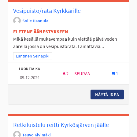
Vesipuisto/rata Kyrkkärille
Soile Hannula
EI ETENE ÄÄNESTYKSEEN
Mikä kesällä mukavempaa kuin viettää päivä veden
äärellä jossa on vesipuistorata. Lainattavia...
Rajaa tulokset teeman mukaan: Läntinen Seinäjoki
Läntinen Seinäjoki
LUONTIAIKA
2
2 SEURAAJAA
SEURAA
1
09.12.2024
VESIPUISTO/RATA KYRKKÄRILL
NÄYTÄ IDEA
VESIPUI
Retkiluistelu reitti Kyrkösjärven jäälle
Teuvo Kivimäki