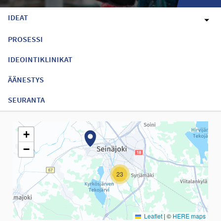
IDEAT
PROSESSI
IDEOINTIKLINIKAT
ÄÄNESTYS
SEURANTA
Seuraavassa elementissä on kartta, joka esittää tämän sivun tiet
+
−
23
Leaflet
|
©
HERE maps