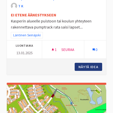
T K
EI ETENE ÄÄNESTYKSEEN
Kasperin alueelle puistoon tai koulun yhteyteen
rakennettava pumptrack rata saisi lapset...
Rajaa tulokset teeman mukaan: Läntinen Seinäjoki
Läntinen Seinäjoki
LUONTIAIKA
1
1 SEURAAJA
SEURAA
0
13.01.2025
PUMPTRACK-RATA KASPERIIN
NÄYTÄ IDEA
PUMPTRA