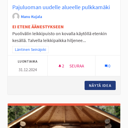
Pajuluoman uudelle alueelle pulkkamäki
Manu Kujala
EI ETENE ÄÄNESTYKSEEN
Puolivälin leikkipuisto on kovalla käytöllä etenkin
kesällä. Talvella leikkipaikka hiljenee...
Rajaa tulokset teeman mukaan: Läntinen Seinäjoki
Läntinen Seinäjoki
LUONTIAIKA
2
2 SEURAAJAA
SEURAA
0
31.12.2024
PAJULUOMAN UUDELLE ALUEE
NÄYTÄ IDEA
PAJULUO