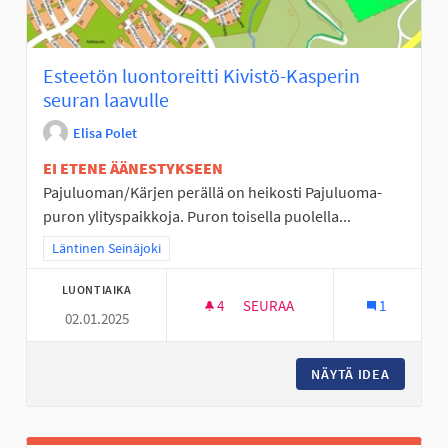
Esteetön luontoreitti Kivistö-Kasperin
seuran laavulle
Elisa Polet
EI ETENE ÄÄNESTYKSEEN
Pajuluoman/Kärjen perällä on heikosti Pajuluoma-
puron ylityspaikkoja. Puron toisella puolella...
Rajaa tulokset teeman mukaan: Läntinen Seinäjoki
Läntinen Seinäjoki
LUONTIAIKA
4
4 SEURAAJAA
SEURAA
1
02.01.2025
ESTEETÖN LUONTOREITTI KIV
NÄYTÄ IDEA
ESTEETÖ