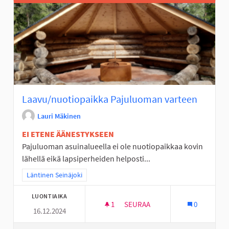
Laavu/nuotiopaikka Pajuluoman varteen
Lauri Mäkinen
EI ETENE ÄÄNESTYKSEEN
Pajuluoman asuinalueella ei ole nuotiopaikkaa kovin
lähellä eikä lapsiperheiden helposti...
Rajaa tulokset teeman mukaan: Läntinen Seinäjoki
Läntinen Seinäjoki
LUONTIAIKA
1
1 SEURAAJA
SEURAA
0
16.12.2024
LAAVU/NUOTIOPAIKKA PAJUL