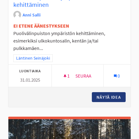
kehittäminen
Anni Salli
EI ETENE ÄÄNESTYKSEEN
Puolivälinpuiston ympäristön kehittäminen,
esimerkiksi ulkokuntosalin, kentän ja/tai
pulkkamäen...
Rajaa tulokset teeman mukaan: Läntinen Seinäjoki
Läntinen Seinäjoki
LUONTIAIKA
1
1 SEURAAJA
SEURAA
0
31.01.2025
PUOLIVÄLINPUISTON YMPÄRIS
NÄYTÄ IDEA
PUOLIVÄ