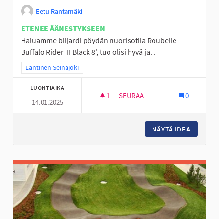
Eetu Rantamäki
ETENEE ÄÄNESTYKSEEN
Haluamme biljardi pöydän nuorisotila Roubelle
Buffalo Rider III Black 8', tuo olisi hyvä ja...
Rajaa tulokset teeman mukaan: Läntinen Seinäjoki
Läntinen Seinäjoki
LUONTIAIKA
1
1 SEURAAJA
SEURAA
0
14.01.2025
BILJARDI PÖYTÄ ROUBELLE
NÄYTÄ IDEA
BILJARD