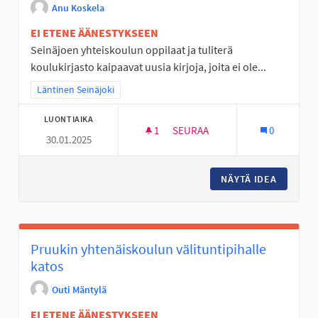
Anu Koskela
EI ETENE ÄÄNESTYKSEEN
Seinäjoen yhteiskoulun oppilaat ja tuliterä
koulukirjasto kaipaavat uusia kirjoja, joita ei ole...
Rajaa tulokset teeman mukaan: Läntinen Seinäjoki
Läntinen Seinäjoki
LUONTIAIKA
1
1 SEURAAJA
SEURAA
0
30.01.2025
LUKEMINEN LENTOON SYKILLÄ
NÄYTÄ IDEA
LUKEMIN
Pruukin yhtenäiskoulun välituntipihalle
katos
Outi Mäntylä
EI ETENE ÄÄNESTYKSEEN