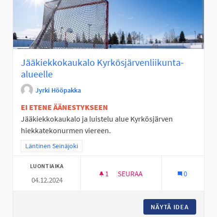
Jääkiekkokaukalo Kyrkösjärvenliikunta-
alueelle
Jyrki Hööpakka
EI ETENE ÄÄNESTYKSEEN
Jääkiekkokaukalo ja luistelu alue Kyrkösjärven
hiekkatekonurmen viereen.
Rajaa tulokset teeman mukaan: Läntinen Seinäjoki
Läntinen Seinäjoki
LUONTIAIKA
1
1 SEURAAJA
SEURAA
0
04.12.2024
JÄÄKIEKKOKAUKALO KYRKÖSJÄ
NÄYTÄ IDEA
JÄÄKIEK