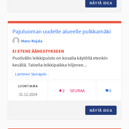
NÄYTÄ IDEA
ESTEETÖ
Pajuluoman uudelle alueelle pulkkamäki
Manu Kujala
EI ETENE ÄÄNESTYKSEEN
Puolivälin leikkipuisto on kovalla käytöllä etenkin
kesällä. Talvella leikkipaikka hiljenee...
Rajaa tulokset teeman mukaan: Läntinen Seinäjoki
Läntinen Seinäjoki
LUONTIAIKA
2
2 SEURAAJAA
SEURAA
0
31.12.2024
PAJULUOMAN UUDELLE ALUEE
NÄYTÄ IDEA
PAJULUO