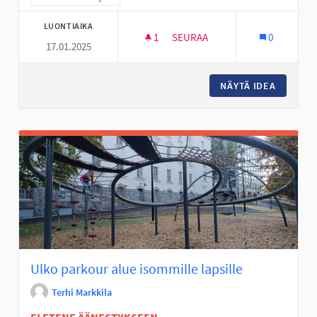
LUONTIAIKA
1
1 SEURAAJA
SEURAA
0
17.01.2025
TURVALLINEN KOULUTIE
NÄYTÄ IDEA
TURVALL
Ulko parkour alue isommille lapsille
Terhi Markkila