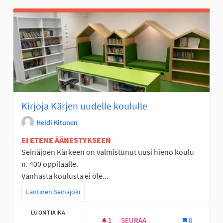
Kirjoja Kärjen uudelle koululle
Heidi Kitunen
EI ETENE ÄÄNESTYKSEEN
Seinäjoen Kärkeen on valmistunut uusi hieno koulu
n. 400 oppilaalle.
Vanhasta koulusta ei ole...
Rajaa tulokset teeman mukaan: Läntinen Seinäjoki
Läntinen Seinäjoki
LUONTIAIKA
1
1 SEURAAJA
SEURAA
0