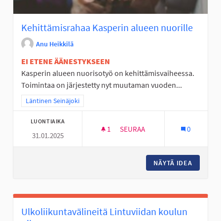
Kehittämisrahaa Kasperin alueen nuorille
Anu Heikkilä
EI ETENE ÄÄNESTYKSEEN
Kasperin alueen nuorisotyö on kehittämisvaiheessa.
Toimintaa on järjestetty nyt muutaman vuoden...
Rajaa tulokset teeman mukaan: Läntinen Seinäjoki
Läntinen Seinäjoki
LUONTIAIKA
1
1 SEURAAJA
SEURAA
0
31.01.2025
KEHITTÄMISRAHAA KASPERIN 
NÄYTÄ IDEA
KEHITTÄ
Ulkoliikuntavälineitä Lintuviidan koulun