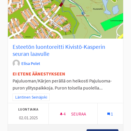
Esteetön luontoreitti Kivistö-Kasperin
seuran laavulle
Elisa Polet
EI ETENE ÄÄNESTYKSEEN
Pajuluoman/Kärjen perällä on heikosti Pajuluoma-
puron ylityspaikkoja. Puron toisella puolella...
Rajaa tulokset teeman mukaan: Läntinen Seinäjoki
Läntinen Seinäjoki
LUONTIAIKA
4
4 SEURAAJAA
SEURAA
1
02.01.2025
ESTEETÖN LUONTOREITTI KIV