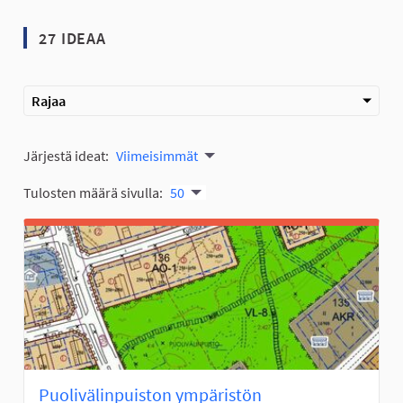
27 IDEAA
Rajaa
Järjestä ideat:
Viimeisimmät
Tulosten määrä sivulla:
50
Puolivälinpuiston ympäristön