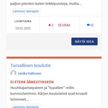
paljon pienten lasten leikkipuistoja, mutta...
Rajaa tulokset teeman mukaan: Läntinen Seinäjoki
Läntinen Seinäjoki
LUONTIAIKA
2
2 SEURAAJAA
SEURAA
42
19.01.2025
ULKOKUNTOSALI UUDEN KÄRJ
NÄYTÄ IDEA
ULKOKU
Turvallinen koulutie
Janika Valtonen
EI ETENE ÄÄNESTYKSEEN
Huuhkajantaipaleen ja "tupatien" reitin
kunnostaminen. Kärjen koululaiset ovat kovasti
toivoneet...
Rajaa tulokset teeman mukaan: Läntinen Seinäjoki
Läntinen Seinäjoki