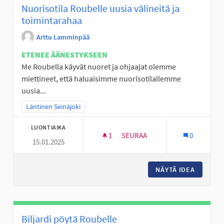
Nuorisotila Roubelle uusia välineitä ja
toimintarahaa
Arttu Lamminpää
ETENEE ÄÄNESTYKSEEN
Me Roubella käyvät nuoret ja ohjaajat olemme
miettineet, että haluaisimme nuorisotilallemme
uusia...
Rajaa tulokset teeman mukaan: Läntinen Seinäjoki
Läntinen Seinäjoki
LUONTIAIKA
1
1 SEURAAJA
SEURAA
0
15.01.2025
NUORISOTILA ROUBELLE UUSIA
NÄYTÄ IDEA
NUORISO
Biljardi pöytä Roubelle