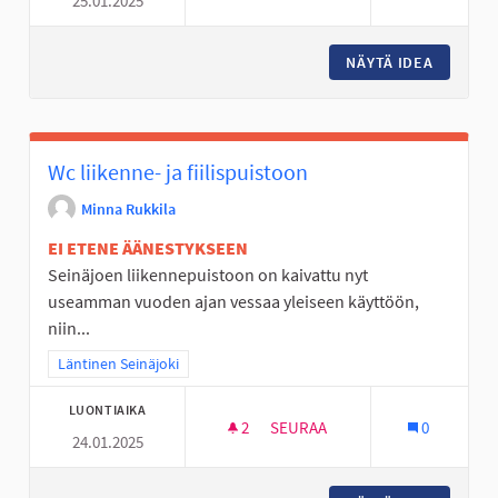
25.01.2025
VAIJERILIUKUMÄKI KASPERIIN
NÄYTÄ IDEA
VAIJERI
Wc liikenne- ja fiilispuistoon
Minna Rukkila
EI ETENE ÄÄNESTYKSEEN
Seinäjoen liikennepuistoon on kaivattu nyt
useamman vuoden ajan vessaa yleiseen käyttöön,
niin...
Rajaa tulokset teeman mukaan: Läntinen Seinäjoki
Läntinen Seinäjoki
LUONTIAIKA
2
2 SEURAAJAA
SEURAA
0
24.01.2025
WC LIIKENNE- JA FIILISPUIST