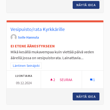
NÄYTÄ IDEA
LAAVU/
Vesipuisto/rata Kyrkkärille
Soile Hannula
EI ETENE ÄÄNESTYKSEEN
Mikä kesällä mukavempaa kuin viettää päivä veden
äärellä jossa on vesipuistorata. Lainattavia...
Rajaa tulokset teeman mukaan: Läntinen Seinäjoki
Läntinen Seinäjoki
LUONTIAIKA
2
2 SEURAAJAA
SEURAA
1
09.12.2024
VESIPUISTO/RATA KYRKKÄRILL
NÄYTÄ IDEA
VESIPUI