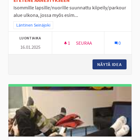
EI ETENE ÄÄNESTYKSEEN
Isommille lapsille/nuorille suunnattu kiipeily/parkour
alue ulkona, jossa myös esim...
Rajaa tulokset teeman mukaan: Läntinen Seinäjoki
Läntinen Seinäjoki
LUONTIAIKA
1
1 SEURAAJA
SEURAA
0
16.01.2025
ULKO PARKOUR ALUE ISOMMILL
NÄYTÄ IDEA
ULKO PA