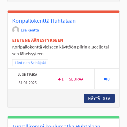
Koripallokenttä Huhtalaan
Esa Kentta
EI ETENE ÄÄNESTYKSEEN
Koripallokenttä yleiseen käyttöön piirin alueelle tai
sen läheisyyteen.
Rajaa tulokset teeman mukaan: Läntinen Seinäjoki
Läntinen Seinäjoki
LUONTIAIKA
1
1 SEURAAJA
SEURAA
0
31.01.2025
KORIPALLOKENTTÄ HUHTALAA
NÄYTÄ IDEA
KORIPA
Turvallisempi koulumatka Huhtalaan