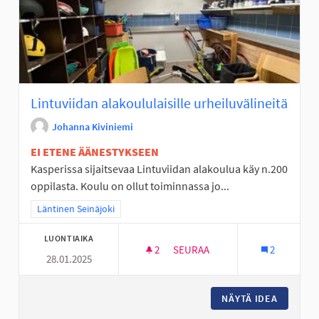
Lintuviidan alakoululaisille urheiluvälineitä
Johanna Kiviniemi
EI ETENE ÄÄNESTYKSEEN
Kasperissa sijaitsevaa Lintuviidan alakoulua käy n.200
oppilasta. Koulu on ollut toiminnassa jo...
Rajaa tulokset teeman mukaan: Läntinen Seinäjoki
Läntinen Seinäjoki
LUONTIAIKA
2
2 SEURAAJAA
SEURAA
2
28.01.2025
LINTUVIIDAN ALAKOULULAISIL
NÄYTÄ IDEA
LINTUVI