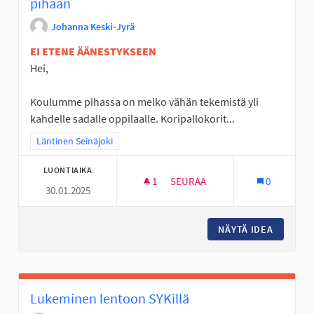
pihaan
Johanna Keski-Jyrä
EI ETENE ÄÄNESTYKSEEN
Hei,
Koulumme pihassa on melko vähän tekemistä yli
kahdelle sadalle oppilaalle. Koripallokorit...
Rajaa tulokset teeman mukaan: Läntinen Seinäjoki
Läntinen Seinäjoki
LUONTIAIKA
1
1 SEURAAJA
SEURAA
0
30.01.2025
ULKOLIIKUNTAVÄLINEITÄ LINT
NÄYTÄ IDEA
ULKOLII
Lukeminen lentoon SYKillä