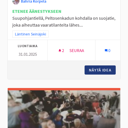
Bahria Korpela
ETENEE ÄÄNESTYKSEEN
Suupohjantiellä, Peltosenkadun kohdalla on suojatie,
joka aiheuttaa vaaratilanteita lähes...
Rajaa tulokset teeman mukaan: Läntinen Seinäjoki
Läntinen Seinäjoki
LUONTIAIKA
2
2 SEURAAJAA
SEURAA
0
31.01.2025
TURVALLISEMPI KOULUMATKA A
NÄYTÄ IDEA
TURVALL