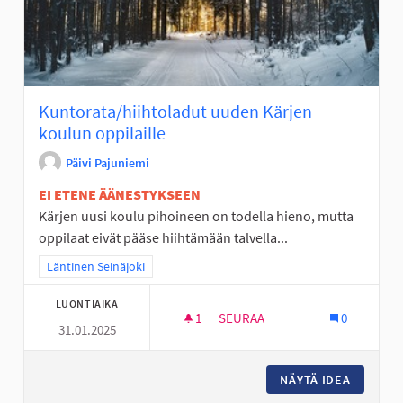
Kuntorata/hiihtoladut uuden Kärjen
koulun oppilaille
Päivi Pajuniemi
EI ETENE ÄÄNESTYKSEEN
Kärjen uusi koulu pihoineen on todella hieno, mutta
oppilaat eivät pääse hiihtämään talvella...
Rajaa tulokset teeman mukaan: Läntinen Seinäjoki
Läntinen Seinäjoki
LUONTIAIKA
1
1 SEURAAJA
SEURAA
0
31.01.2025
KUNTORATA/HIIHTOLADUT UUD
NÄYTÄ IDEA
KUNTORA