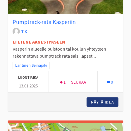
Pumptrack-rata Kasperiin
T K
EI ETENE ÄÄNESTYKSEEN
Kasperin alueelle puistoon tai koulun yhteyteen
rakennettava pumptrack rata saisi lapset...
Rajaa tulokset teeman mukaan: Läntinen Seinäjoki
Läntinen Seinäjoki
LUONTIAIKA
1
1 SEURAAJA
SEURAA
0
13.01.2025
PUMPTRACK-RATA KASPERIIN
NÄYTÄ IDEA
PUMPTRA