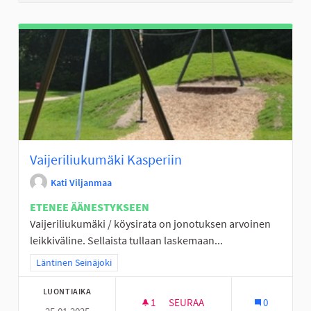
Vaijeriliukumäki Kasperiin
Kati Viljanmaa
ETENEE ÄÄNESTYKSEEN
Vaijeriliukumäki / köysirata on jonotuksen arvoinen
leikkiväline. Sellaista tullaan laskemaan...
Rajaa tulokset teeman mukaan: Läntinen Seinäjoki
Läntinen Seinäjoki
LUONTIAIKA
1
1 SEURAAJA
SEURAA
0