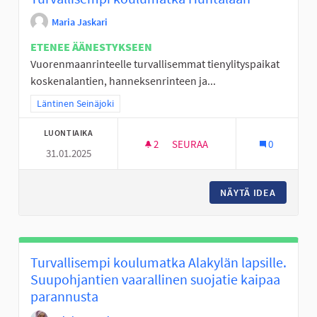
Maria Jaskari
ETENEE ÄÄNESTYKSEEN
Vuorenmaanrinteelle turvallisemmat tienylityspaikat
koskenalantien, hanneksenrinteen ja...
Rajaa tulokset teeman mukaan: Läntinen Seinäjoki
Läntinen Seinäjoki
LUONTIAIKA
2
2 SEURAAJAA
SEURAA
0
31.01.2025
TURVALLISEMPI KOULUMATKA
NÄYTÄ IDEA
TURVAL
Turvallisempi koulumatka Alakylän lapsille.
Suupohjantien vaarallinen suojatie kaipaa
parannusta