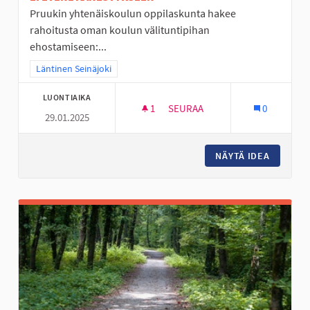
Pruukin yhtenäiskoulun oppilaskunta hakee
rahoitusta oman koulun välituntipihan
ehostamiseen:...
Rajaa tulokset teeman mukaan: Läntinen Seinäjoki
Läntinen Seinäjoki
LUONTIAIKA
1
1 SEURAAJA
SEURAA
0
29.01.2025
PRUUKIN YHTENÄISKOULUN VÄ
NÄYTÄ IDEA
PRUUKIN