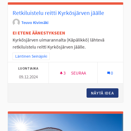
Retkiluistelu reitti Kyrkösjärven jäälle
Teuvo Kivimäki
EI ETENE ÄÄNESTYKSEEN
Kyrkösjärven uimarannalta (Käpälikkö) lähtevä
retkiluistelu reitti Kyrkösjärven jäälle.
Rajaa tulokset teeman mukaan: Läntinen Seinäjoki
Läntinen Seinäjoki
LUONTIAIKA
3
3 SEURAAJAA
SEURAA
0
09.12.2024
RETKILUISTELU REITTI KYRKÖ
NÄYTÄ IDEA
RETKILU