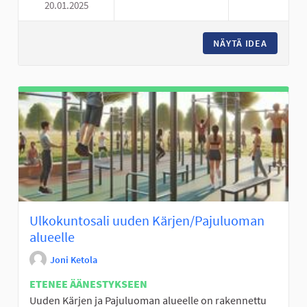
20.01.2025
KIRJOJA KÄRJEN UUDELLE KO
NÄYTÄ IDEA
KIRJOJA
Ulkokuntosali uuden Kärjen/Pajuluoman
alueelle
Joni Ketola
ETENEE ÄÄNESTYKSEEN
Uuden Kärjen ja Pajuluoman alueelle on rakennettu