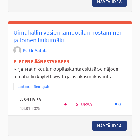
NÄYTÄ IDEA
WC LIIK
Uimahallin vesien lämpötilan nostaminen
ja toinen liukumäki
Pertti Mattila
EI ETENE ÄÄNESTYKSEEN
Kirja-Matin koulun oppilaskunta esittää Seinäjoen
uimahallin käytettävyyttä ja asiakasmukavuutta...
Rajaa tulokset teeman mukaan: Läntinen Seinäjoki
Läntinen Seinäjoki
LUONTIAIKA
1
1 SEURAAJA
SEURAA
0
23.01.2025
UIMAHALLIN VESIEN LÄMPÖTIL
NÄYTÄ IDEA
UIMAHAL