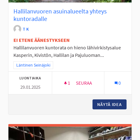
Hallilanvuoren asuinalueelta yhteys
kuntoradalle
T K
EI ETENE ÄÄNESTYKSEEN
Hallilanvuoren kuntorata on hieno lähivirkistysalue
Kasperin, Kivistön, Hallilan ja Pajuluoman...
Rajaa tulokset teeman mukaan: Läntinen Seinäjoki
Läntinen Seinäjoki
LUONTIAIKA
1
1 SEURAAJA
SEURAA
0
29.01.2025
HALLILANVUOREN ASUINALUEE
NÄYTÄ IDEA
HALLILA