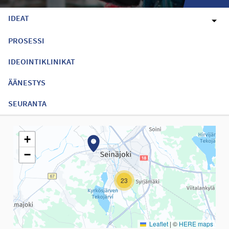
IDEAT
PROSESSI
IDEOINTIKLINIKAT
ÄÄNESTYS
SEURANTA
Seuraavassa elementissä on kartta, joka esittää tämän sivun tiet
+
−
23
Leaflet
|
©
HERE maps