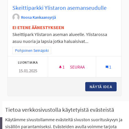
Skeittiparkki Ylistaron asemanseudulle
Roosa Kankaansyrjä
EI ETENE ÄÄNESTYKSEEN
Skeittipark Ylistaron aseman alueelle. Ylistarossa
asuu nuoria ja lapsia jotka haluaisivat...
Rajaa tulokset teeman mukaan: Pohjoinen Seinäjoki
Pohjoinen Seinäjoki
LUONTIAIKA
1
1 SEURAAJA
SEURAA
1
15.01.2025
SKEITTIPARKKI YLISTARON A
NÄYTÄ IDEA
SKEITTI
Näytä kaikki peruutetut ideat
Tietoa verkkosivustolla käytetyistä evästeistä
Käytämme sivustollamme evästeitä sivuston suorituskyvyn ja
sisällön parantamiseksi. Evästeiden avulla voimme tarjota