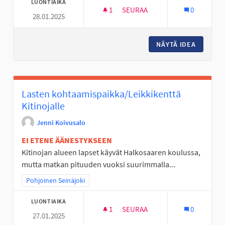
LUONTIAIKA
1
1 SEURAAJA
SEURAA
0
28.01.2025
VAIJERILIUKUMÄKI KOULUN P
NÄYTÄ IDEA
VAIJERI
Lasten kohtaamispaikka/Leikkikenttä
Kitinojalle
Jenni Koivusalo
EI ETENE ÄÄNESTYKSEEN
Kitinojan alueen lapset käyvät Halkosaaren koulussa,
mutta matkan pituuden vuoksi suurimmalla...
Rajaa tulokset teeman mukaan: Pohjoinen Seinäjoki
Pohjoinen Seinäjoki
LUONTIAIKA
1
1 SEURAAJA
SEURAA
0
27.01.2025
LASTEN KOHTAAMISPAIKKA/LEI