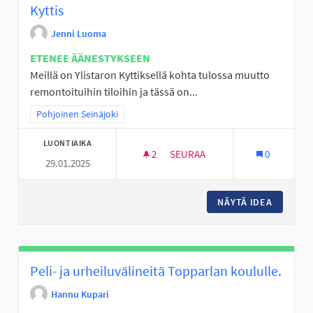
Kyttis
Jenni Luoma
ETENEE ÄÄNESTYKSEEN
Meillä on Ylistaron Kyttiksellä kohta tulossa muutto
remontoituihin tiloihin ja tässä on...
Rajaa tulokset teeman mukaan: Pohjoinen Seinäjoki
Pohjoinen Seinäjoki
LUONTIAIKA
2
2 SEURAAJAA
SEURAA
0
29.01.2025
MUUTTO HÄÄMÖTTÄÄ NUORISOT
NÄYTÄ IDEA
MUUTTO 
Peli- ja urheiluvälineitä Topparlan koululle.
Hannu Kupari