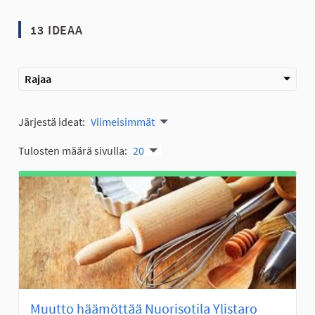
13 IDEAA
Rajaa
Järjestä ideat:
Viimeisimmät
Tulosten määrä sivulla:
20
Muutto häämöttää Nuorisotila Ylistaro