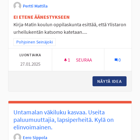
Pertti Mattila
EI ETENE ÄÄNESTYKSEEN
Kirja-Matin koulun oppilaskunta esittää, että Ylistaron
urheilukentän katsomo katetaan....
Rajaa tulokset teeman mukaan: Pohjoinen Seinäjoki
Pohjoinen Seinäjoki
LUONTIAIKA
1
1 SEURAAJA
SEURAA
0
27.01.2025
YLISTARON URHEILUKENTÄN K
NÄYTÄ IDEA
YLISTAR
Untamalan väkiluku kasvaa. Useita
paluumuuttajia, lapsiperheitä. Kylä on
elinvoimainen.
Eero Sippola