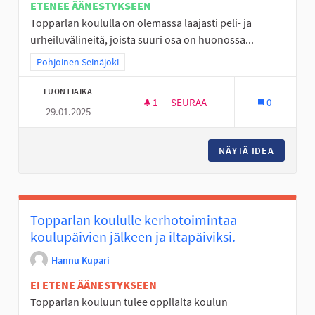
ETENEE ÄÄNESTYKSEEN
Topparlan koululla on olemassa laajasti peli- ja
urheiluvälineitä, joista suuri osa on huonossa...
Rajaa tulokset teeman mukaan: Pohjoinen Seinäjoki
Pohjoinen Seinäjoki
LUONTIAIKA
1
1 SEURAAJA
SEURAA
0
29.01.2025
PELI- JA URHEILUVÄLINEITÄ T
NÄYTÄ IDEA
PELI- J
Topparlan koululle kerhotoimintaa
koulupäivien jälkeen ja iltapäiviksi.
Hannu Kupari
EI ETENE ÄÄNESTYKSEEN
Topparlan kouluun tulee oppilaita koulun