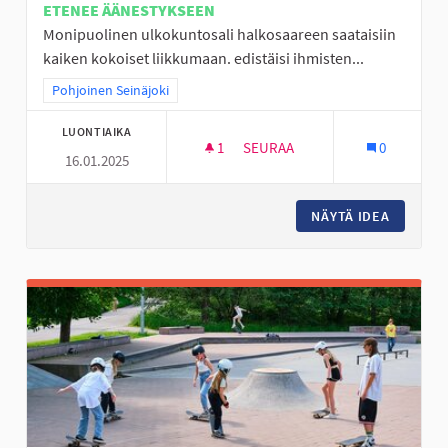
ETENEE ÄÄNESTYKSEEN
Monipuolinen ulkokuntosali halkosaareen saataisiin
kaiken kokoiset liikkumaan. edistäisi ihmisten...
Rajaa tulokset teeman mukaan: Pohjoinen Seinäjoki
Pohjoinen Seinäjoki
LUONTIAIKA
1
1 SEURAAJA
SEURAA
0
16.01.2025
ULKOKUNTOSALI HALKOSAAR
NÄYTÄ IDEA
ULKOKU