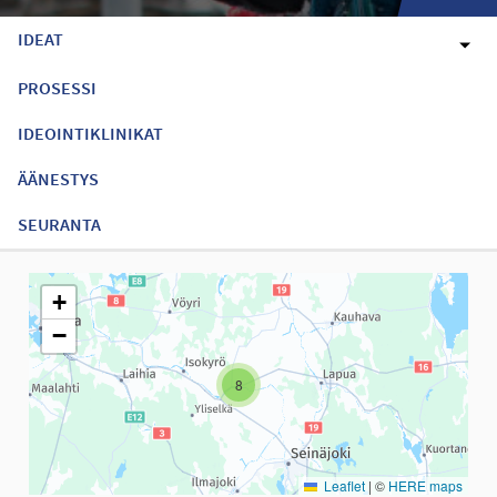
IDEAT
PROSESSI
IDEOINTIKLINIKAT
ÄÄNESTYS
SEURANTA
Seuraavassa elementissä on kartta, joka esittää tämän sivun tiet
+
−
8
Leaflet
|
©
HERE maps