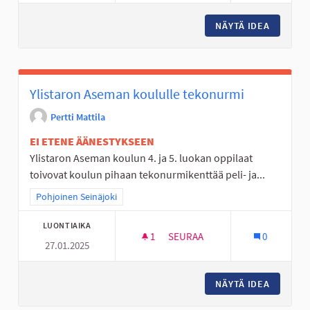
NÄYTÄ IDEA
LASTEN 
Ylistaron Aseman koululle tekonurmi
Pertti Mattila
EI ETENE ÄÄNESTYKSEEN
Ylistaron Aseman koulun 4. ja 5. luokan oppilaat
toivovat koulun pihaan tekonurmikenttää peli- ja...
Rajaa tulokset teeman mukaan: Pohjoinen Seinäjoki
Pohjoinen Seinäjoki
LUONTIAIKA
1
1 SEURAAJA
SEURAA
0
27.01.2025
YLISTARON ASEMAN KOULULL
NÄYTÄ IDEA
YLISTAR