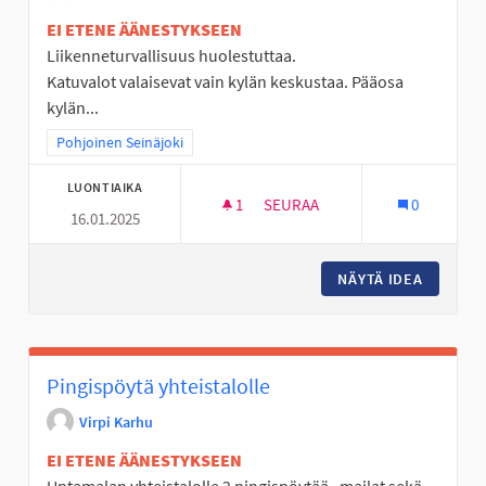
EI ETENE ÄÄNESTYKSEEN
Liikenneturvallisuus huolestuttaa.
Katuvalot valaisevat vain kylän keskustaa. Pääosa
kylän...
Rajaa tulokset teeman mukaan: Pohjoinen Seinäjoki
Pohjoinen Seinäjoki
LUONTIAIKA
1
1 SEURAAJA
SEURAA
0
16.01.2025
UNTAMALAN VÄKILUKU KASVAA.
NÄYTÄ IDEA
UNTAMAL
Pingispöytä yhteistalolle
Virpi Karhu
EI ETENE ÄÄNESTYKSEEN