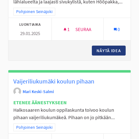
lähialueelta ja laajasti sivukylistä, kuten Hööpakka,...
Rajaa tulokset teeman mukaan: Pohjoinen Seinäjoki
Pohjoinen Seinäjoki
LUONTIAIKA
1
1 SEURAAJA
SEURAA
0
29.01.2025
TOPPARLAN KOULULLE KERHOTO
NÄYTÄ IDEA
TOPPARL
Vaijeriliukumäki koulun pihaan
Mari Keski-Salmi
ETENEE ÄÄNESTYKSEEN
Halkosaaren koulun oppilaskunta toivoo koulun
pihaan vaijeriliukumäkeä. Pihaan on jo pitkään...
Rajaa tulokset teeman mukaan: Pohjoinen Seinäjoki
Pohjoinen Seinäjoki