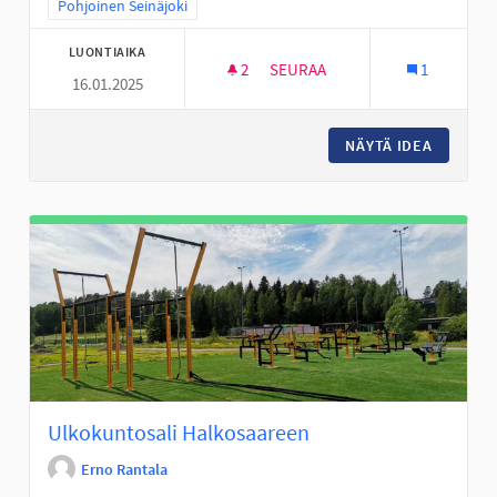
Rajaa tulokset teeman mukaan: Pohjoinen Seinäjoki
Pohjoinen Seinäjoki
LUONTIAIKA
2
2 SEURAAJAA
SEURAA
1
16.01.2025
LUISTINRADAT KUNTOON
NÄYTÄ IDEA
LUISTI
Ulkokuntosali Halkosaareen
Erno Rantala