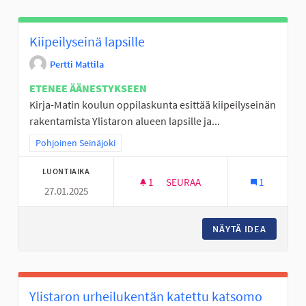
Kiipeilyseinä lapsille
Pertti Mattila
ETENEE ÄÄNESTYKSEEN
Kirja-Matin koulun oppilaskunta esittää kiipeilyseinän
rakentamista Ylistaron alueen lapsille ja...
Rajaa tulokset teeman mukaan: Pohjoinen Seinäjoki
Pohjoinen Seinäjoki
LUONTIAIKA
1
1 SEURAAJA
SEURAA
1
27.01.2025
KIIPEILYSEINÄ LAPSILLE
NÄYTÄ IDEA
KIIPEIL
Ylistaron urheilukentän katettu katsomo