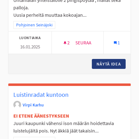
Untamalan yhteistalolle 2 pingispöytää , mailat sekä
palloja.
Uusia perheitä muuttaa kokoajan...
Rajaa tulokset teeman mukaan: Pohjoinen Seinäjoki
Pohjoinen Seinäjoki
LUONTIAIKA
2
2 SEURAAJAA
SEURAA
1
16.01.2025
PINGISPÖYTÄ YHTEISTALOLLE
NÄYTÄ IDEA
PINGISP
Luistinradat kuntoon
Virpi Karhu
EI ETENE ÄÄNESTYKSEEN
Juuri kaupunki vähensi ison määrän hoidettavia
luistelujäitä pois. Nyt äkkiä jäät takaisin...