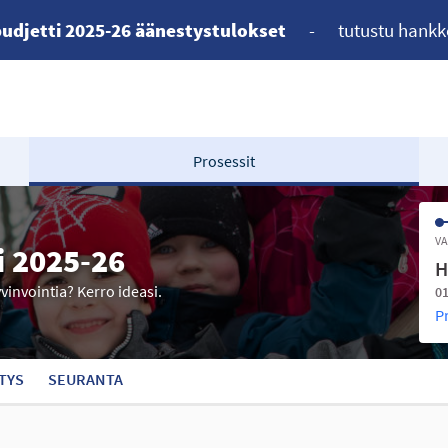
udjetti 2025-26 äänestystulokset
-
tutustu hankk
Prosessit
VA
i 2025-26
H
yvinvointia? Kerro ideasi.
01
P
TYS
SEURANTA