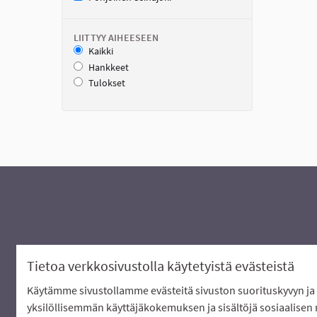
LIITTYY AIHEESEEN
Kaikki
Hankkeet
Tulokset
Tietoa verkkosivustolla käytetyistä evästeistä
Käytämme sivustollamme evästeitä sivuston suorituskyvyn ja 
Verkkosivusto luotu
vapaan ohjelmis
yksilöllisemmän käyttäjäkokemuksen ja sisältöjä sosiaalisen