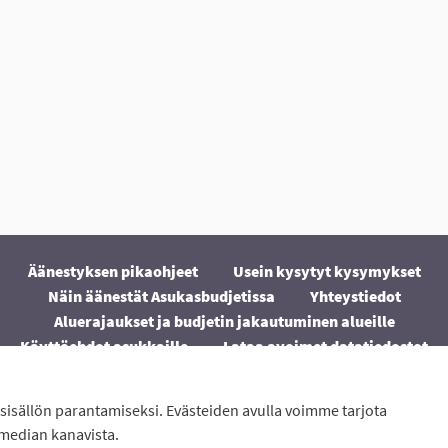
Äänestyksen pikaohjeet
Usein kysytyt kysymykset
Näin äänestät Asukasbudjetissa
Yhteystiedot
Aluerajaukset ja budjetin jakautuminen alueille
Käyttöehdot asukkaille
Lataa avoimet datatiedostot
Evästeasetukset
sisällön parantamiseksi. Evästeiden avulla voimme tarjota
ton
avulla.
 median kanavista.
(Ulkoinen linkki)