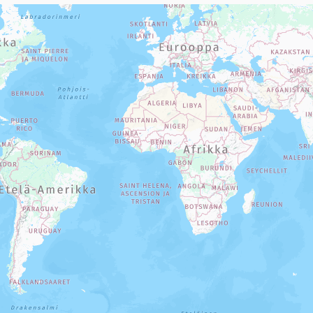
sivun tietueet karttapisteinä. Elementtiä voi käyttää ruudunlukijall