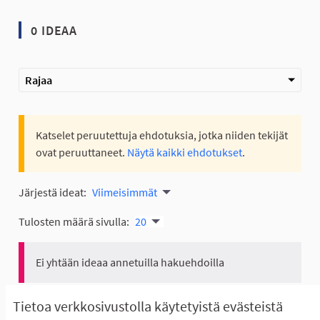
0 IDEAA
Rajaa
Katselet peruutettuja ehdotuksia, jotka niiden tekijät
ovat peruuttaneet.
Näytä kaikki ehdotukset
.
Järjestä ideat:
Viimeisimmät
Tulosten määrä sivulla:
20
Ei yhtään ideaa annetuilla hakuehdoilla
Näytä kaikki ehdotukset
Tietoa verkkosivustolla käytetyistä evästeistä