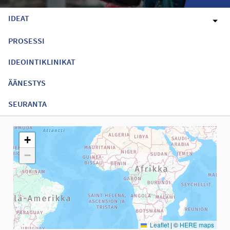
IDEAT
PROSESSI
IDEOINTIKLINIKAT
ÄÄNESTYS
SEURANTA
Seuraavassa elementissä on kartta, joka esittää tämän sivun tiet
+
−
Leaflet
|
©
HERE maps