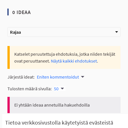
0 IDEAA
Rajaa
Katselet peruutettuja ehdotuksia, jotka niiden tekijät
ovat peruuttaneet.
Näytä kaikki ehdotukset
.
Järjestä ideat:
Eniten kommentoidut
Tulosten määrä sivulla:
50
Ei yhtään ideaa annetuilla hakuehdoilla
Näytä kaikki ehdotukset
Tietoa verkkosivustolla käytetyistä evästeistä