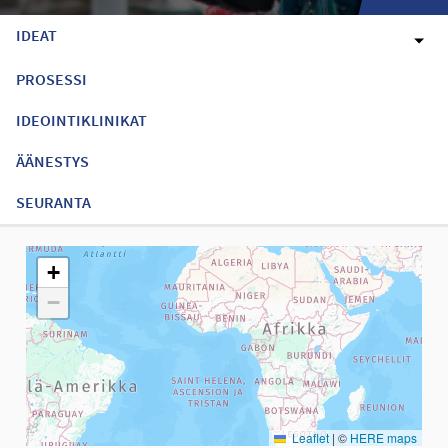
IDEAT
PROSESSI
IDEOINTIKLINIKAT
ÄÄNESTYS
SEURANTA
Seuraavassa elementissä on kartta, joka esittää tämän sivun tiet
+
−
Leaflet
|
©
HERE maps