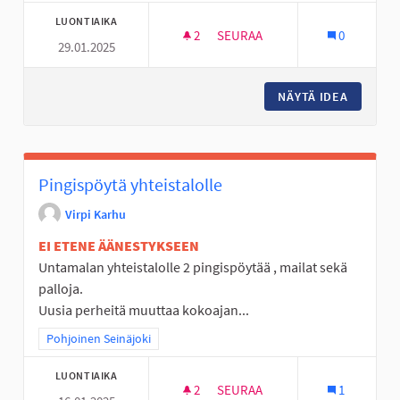
LUONTIAIKA
2
2 SEURAAJAA
SEURAA
0
29.01.2025
VAIJERILIUKUMÄKI TANELINR
NÄYTÄ IDEA
VAIJERI
Pingispöytä yhteistalolle
Virpi Karhu
EI ETENE ÄÄNESTYKSEEN
Untamalan yhteistalolle 2 pingispöytää , mailat sekä
palloja.
Uusia perheitä muuttaa kokoajan...
Rajaa tulokset teeman mukaan: Pohjoinen Seinäjoki
Pohjoinen Seinäjoki
LUONTIAIKA
2
2 SEURAAJAA
SEURAA
1