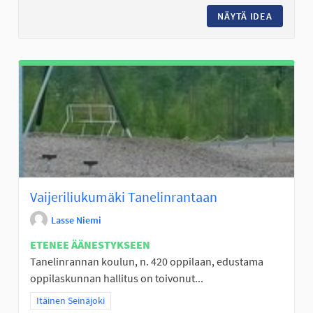
NÄYTÄ IDEA
LINTUVI
Vaijeriliukumäki Tanelinrantaan
Lasse Niemi
ETENEE ÄÄNESTYKSEEN
Tanelinrannan koulun, n. 420 oppilaan, edustama
oppilaskunnan hallitus on toivonut...
Rajaa tulokset teeman mukaan: Itäinen Seinäjoki
Itäinen Seinäjoki