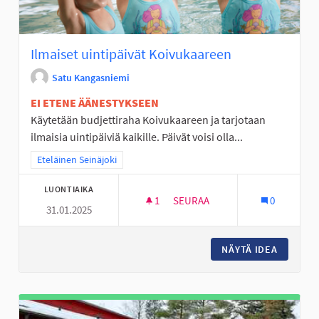
Ilmaiset uintipäivät Koivukaareen
Satu Kangasniemi
EI ETENE ÄÄNESTYKSEEN
Käytetään budjettiraha Koivukaareen ja tarjotaan
ilmaisia uintipäiviä kaikille. Päivät voisi olla...
Rajaa tulokset teeman mukaan: Eteläinen Seinäjoki
Eteläinen Seinäjoki
LUONTIAIKA
1
1 SEURAAJA
SEURAA
0
31.01.2025
ILMAISET UINTIPÄIVÄT KOIVU
NÄYTÄ IDEA
ILMAISE