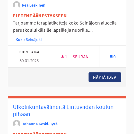
Rea Leskinen
EI ETENE ÄÄNESTYKSEEN
Tarjoamme terapiatikettejä koko Seinäjoen alueella
peruskouluikäisille lapsille ja nuorille....
Rajaa tulokset teeman mukaan: Koko Seinäjoki
Koko Seinäjoki
LUONTIAIKA
1
1 SEURAAJA
SEURAA
0
30.01.2025
TERAPIATIKETTI PERUSKOULUL
NÄYTÄ IDEA
TERAPIA
Ulkoliikuntavälineitä Lintuviidan koulun
pihaan
Johanna Keski-Jyrä