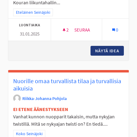
Kouran liikuntahallin...
Rajaa tulokset teeman mukaan: Eteläinen Seinäjoki
Eteläinen Seinäjoki
LUONTIAIKA
2
2 SEURAAJAA
SEURAA
0
31.01.2025
MONITOIMIKENTTÄ KOURAAN
NÄYTÄ IDEA
MONITO
Nuorille omaa turvallista tilaa ja turvallisia
aikuisia
Riikka-Johanna Pohjola
EI ETENE ÄÄNESTYKSEEN
Vanhat kunnon nuopparit takaisin, mutta nykyjan
twistillä. Mitä se nykyajan twisti on? En tiedä....
Rajaa tulokset teeman mukaan: Koko Seinäjoki
Koko Seinäjoki