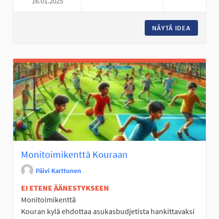
16.01.2025
PINGISPÖYTÄ YHTEISTALOLLE
NÄYTÄ IDEA
PINGISP
Monitoimikenttä Kouraan
Päivi Karttunen
EI ETENE ÄÄNESTYKSEEN
Monitoimikenttä
Kouran kylä ehdottaa asukasbudjetista hankittavaksi