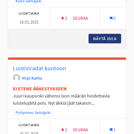
Rajaa tulokset teeman mukaan: Koko Seinäjoki
Koko Seinäjoki
LUONTIAIKA
2
2 SEURAAJAA
SEURAA
0
16.01.2025
URHEILUSEUROILLE KESÄTYÖSE
NÄYTÄ IDEA
URHEILU
Luistinradat kuntoon
Virpi Karhu
EI ETENE ÄÄNESTYKSEEN
Juuri kaupunki vähensi ison määrän hoidettavia
luistelujäitä pois. Nyt äkkiä jäät takaisin...
Rajaa tulokset teeman mukaan: Pohjoinen Seinäjoki
Pohjoinen Seinäjoki
LUONTIAIKA
2
2 SEURAAJAA
SEURAA
1
16.01.2025