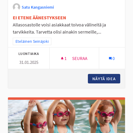
Satu Kangasniemi
EI ETENE ÄÄNESTYKSEEN
Allasosastolle voisi asiakkaat toivoa välineitä ja
tarvikkeita. Tarvetta olisi ainakin sermeille,...
Rajaa tulokset teeman mukaan: Eteläinen Seinäjoki
Eteläinen Seinäjoki
LUONTIAIKA
1
1 SEURAAJA
SEURAA
0
31.01.2025
KOIVUKAAREN ALLASOSASTOL
NÄYTÄ IDEA
KOIVUK