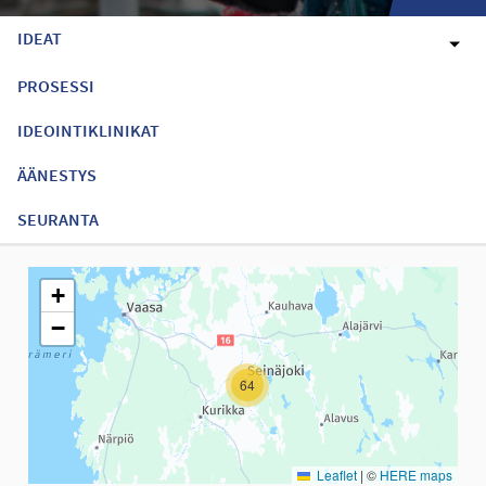
IDEAT
PROSESSI
IDEOINTIKLINIKAT
ÄÄNESTYS
SEURANTA
Seuraavassa elementissä on kartta, joka esittää tämän sivun tiet
+
−
64
Leaflet
|
©
HERE maps