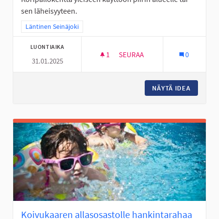
sen läheisyyteen.
Rajaa tulokset teeman mukaan: Läntinen Seinäjoki
Läntinen Seinäjoki
LUONTIAIKA
1
1 SEURAAJA
SEURAA
0
31.01.2025
KORIPALLOKENTTÄ HUHTALAA
NÄYTÄ IDEA
KORIPA
Koivukaaren allasosastolle hankintarahaa