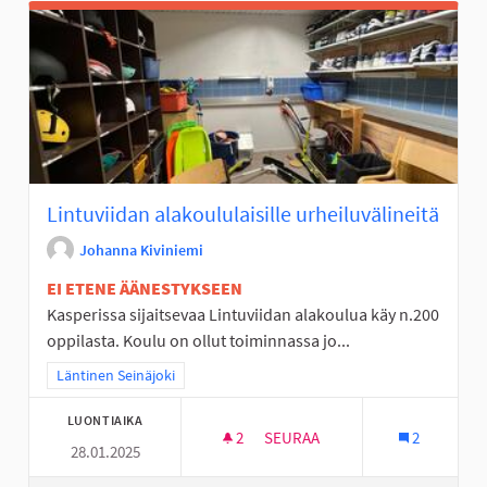
Lintuviidan alakoululaisille urheiluvälineitä
Johanna Kiviniemi
EI ETENE ÄÄNESTYKSEEN
Kasperissa sijaitsevaa Lintuviidan alakoulua käy n.200
oppilasta. Koulu on ollut toiminnassa jo...
Rajaa tulokset teeman mukaan: Läntinen Seinäjoki
Läntinen Seinäjoki
LUONTIAIKA
2
2 SEURAAJAA
SEURAA
2
28.01.2025
LINTUVIIDAN ALAKOULULAISIL