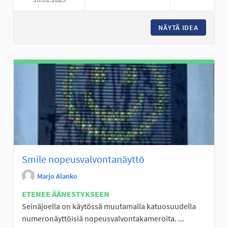
LUISTINRADAT KUNTOON
NÄYTÄ IDEA
LUISTI
Smile nopeusvalvontanäyttö
Marjo Alanko
ETENEE ÄÄNESTYKSEEN
Seinäjoella on käytössä muutamalla katuosuudella
numeronäyttöisiä nopeusvalvontakameroita. ...