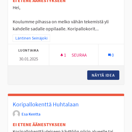
EI ETENE ÄÄNESTYKSEEN
Hei,
Koulumme pihassa on melko vähän tekemistä yli
kahdelle sadalle oppilaalle. Koripallokorit...
Rajaa tulokset teeman mukaan: Läntinen Seinäjoki
Läntinen Seinäjoki
LUONTIAIKA
1
1 SEURAAJA
SEURAA
0
30.01.2025
ULKOLIIKUNTAVÄLINEITÄ LINT
NÄYTÄ IDEA
ULKOLII
Koripallokenttä Huhtalaan
Esa Kentta
EI ETENE ÄÄNESTYKSEEN
Koripallokenttä yleiseen käyttöön piirin alueelle tai