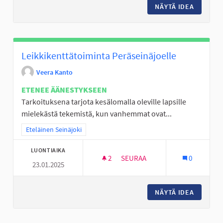
NÄYTÄ IDEA
VESIPUI
Leikkikenttätoiminta Peräseinäjoelle
Veera Kanto
ETENEE ÄÄNESTYKSEEN
Tarkoituksena tarjota kesälomalla oleville lapsille
mielekästä tekemistä, kun vanhemmat ovat...
Rajaa tulokset teeman mukaan: Eteläinen Seinäjoki
Eteläinen Seinäjoki
LUONTIAIKA
2
2 SEURAAJAA
SEURAA
0
23.01.2025
LEIKKIKENTTÄTOIMINTA PERÄS
NÄYTÄ IDEA
LEIKKIK