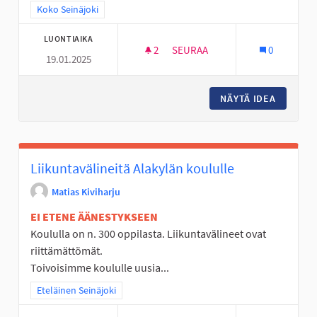
Rajaa tulokset teeman mukaan: Koko Seinäjoki
Koko Seinäjoki
LUONTIAIKA
2
2 SEURAAJAA
SEURAA
0
19.01.2025
SMILE NOPEUSVALVONTANÄYT
NÄYTÄ IDEA
SMILE 
Liikuntavälineitä Alakylän koululle
Matias Kiviharju
EI ETENE ÄÄNESTYKSEEN
Koululla on n. 300 oppilasta. Liikuntavälineet ovat
riittämättömät.
Toivoisimme koululle uusia...
Rajaa tulokset teeman mukaan: Eteläinen Seinäjoki
Eteläinen Seinäjoki