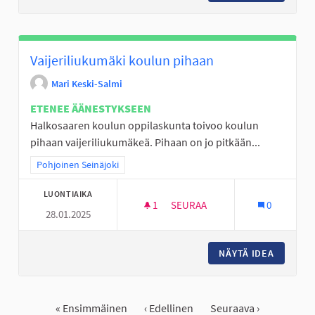
Vaijeriliukumäki koulun pihaan
Mari Keski-Salmi
ETENEE ÄÄNESTYKSEEN
Halkosaaren koulun oppilaskunta toivoo koulun
pihaan vaijeriliukumäkeä. Pihaan on jo pitkään...
Rajaa tulokset teeman mukaan: Pohjoinen Seinäjoki
Pohjoinen Seinäjoki
LUONTIAIKA
1
1 SEURAAJA
SEURAA
0
28.01.2025
VAIJERILIUKUMÄKI KOULUN P
NÄYTÄ IDEA
VAIJERI
« Ensimmäinen
‹ Edellinen
Seuraava ›