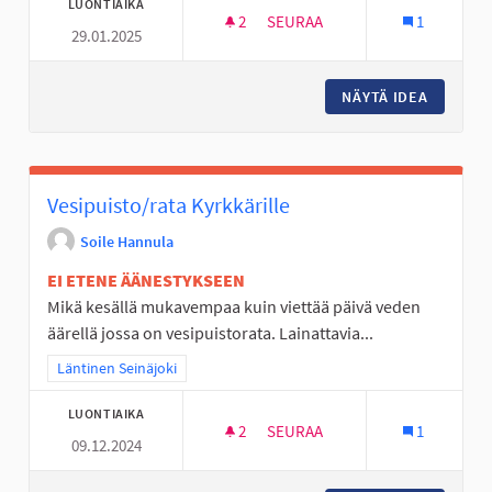
LUONTIAIKA
2
2 SEURAAJAA
SEURAA
1
29.01.2025
LIIKUNTAVÄLINEITÄ ALAKYLÄN
NÄYTÄ IDEA
LIIKUNT
Vesipuisto/rata Kyrkkärille
Soile Hannula
EI ETENE ÄÄNESTYKSEEN
Mikä kesällä mukavempaa kuin viettää päivä veden
äärellä jossa on vesipuistorata. Lainattavia...
Rajaa tulokset teeman mukaan: Läntinen Seinäjoki
Läntinen Seinäjoki
LUONTIAIKA
2
2 SEURAAJAA
SEURAA
1
09.12.2024
VESIPUISTO/RATA KYRKKÄRILL