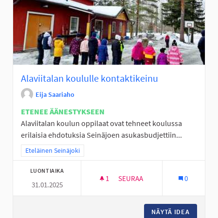
Alaviitalan koululle kontaktikeinu
Eija Saariaho
ETENEE ÄÄNESTYKSEEN
Alaviitalan koulun oppilaat ovat tehneet koulussa
erilaisia ehdotuksia Seinäjoen asukasbudjettiin...
Rajaa tulokset teeman mukaan: Eteläinen Seinäjoki
Eteläinen Seinäjoki
LUONTIAIKA
1
1 SEURAAJA
SEURAA
0
31.01.2025
ALAVIITALAN KOULULLE KONTA
NÄYTÄ IDEA
ALAVIIT