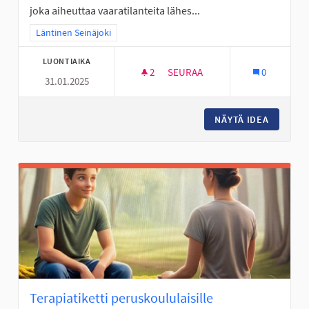
joka aiheuttaa vaaratilanteita lähes...
Rajaa tulokset teeman mukaan: Läntinen Seinäjoki
Läntinen Seinäjoki
LUONTIAIKA
2
2 SEURAAJAA
SEURAA
0
31.01.2025
TURVALLISEMPI KOULUMATKA A
NÄYTÄ IDEA
TURVALL
Terapiatiketti peruskoululaisille