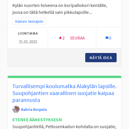
Kylän nuorten toiveena on koripallokori kentälle,
jossa on tällä hetkellä vain pikkulapsille...
Rajaa tulokset teeman mukaan: Itäinen Seinäjoki
Itäinen Seinäjoki
LUONTIAIKA
2
2 SEURAAJAA
SEURAA
0
31.01.2025
KORIPALLOTELINE KIIKUN KEN
NÄYTÄ IDEA
KORIPAL
Turvallisempi koulumatka Alakylän lapsille.
Suupohjantien vaarallinen suojatie kaipaa
parannusta
Bahria Korpela
ETENEE ÄÄNESTYKSEEN
Suupohjantiellä, Peltosenkadun kohdalla on suojatie,