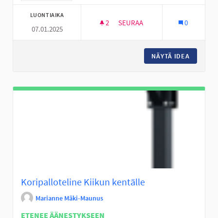
LUONTIAIKA
2
2 SEURAAJAA
SEURAA
0
07.01.2025
NUORILLE OMAA TURVALLISTA TI
NÄYTÄ IDEA
NUORILL
Koripalloteline Kiikun kentälle
Marianne Mäki-Maunus
ETENEE ÄÄNESTYKSEEN