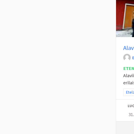
Alav
ETE
Alavi
erila
Raja
Etel
LUO
31