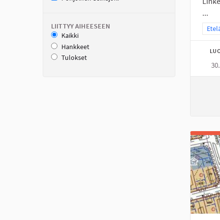
Linke
...
LIITTYY AIHEESEEN
Raja
Etel
Kaikki
Hankkeet
LUO
Tulokset
30