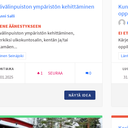
ivälinpuiston ympäristön kehittäminen
Kun
oppi
nni Salli
TENE ÄÄNESTYKSEEN
välinpuiston ympäristön kehittäminen,
EI 
rkiksi ulkokuntosalin, kentän ja/tai
Kärj
kamäen...
oppil
a tulokset teeman mukaan: Läntinen Seinäjoki
inen Seinäjoki
Raj
Länt
NTIAIKA
LU
1
1 SEURAAJA
SEURAA
0
.01.2025
31
PUOLIVÄLINPUISTON YMPÄRISTÖN KEHIT
NÄYTÄ IDEA
PUOLIVÄLINPUIST
Kor