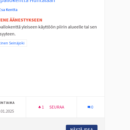
Esa Kentta
ETENE ÄÄNESTYKSEEN
allokenttä yleiseen käyttöön piirin alueelle tai sen
syyteen.
aa tulokset teeman mukaan: Läntinen Seinäjoki
inen Seinäjoki
ONTIAIKA
1
1 SEURAAJA
SEURAA
0
.01.2025
KORIPALLOKENTTÄ HUHTALAAN
ULLE KONTAKTIKEINU
NÄYTÄ IDEA
KORIPALLOKENTTÄ