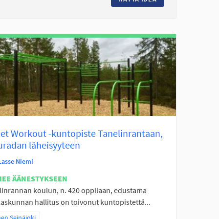
eet Workout -kuntopiste Tanelinrantaan,
uradan läheisyyteen
Lasse Niemi
NEE ÄÄNESTYKSEEN
linrannan koulun, n. 420 oppilaan, edustama
askunnan hallitus on toivonut kuntopistettä...
a tulokset teeman mukaan: Itäinen Seinäjoki
nen Seinäjoki