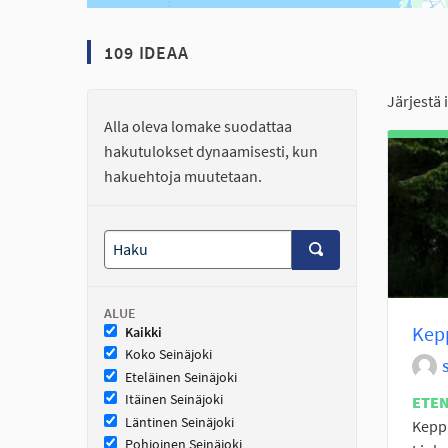
109 IDEAA
Järjestä 
Alla oleva lomake suodattaa
hakutulokset dynaamisesti, kun
hakuehtoja muutetaan.
ALUE
Kepp
Kaikki
Koko Seinäjoki
Eteläinen Seinäjoki
Itäinen Seinäjoki
ETE
Läntinen Seinäjoki
Keppa
Pohjoinen Seinäjoki