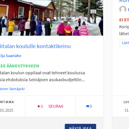
EI 
Korip
lähei
Raj
Länt
iitalan koululle kontaktikeinu
Eija Saariaho
NEE ÄÄNESTYKSEEN
italan koulun oppilaat ovat tehneet koulussa
isia ehdotuksia Seinäjoen asukasbudjettiin...
a tulokset teeman mukaan: Eteläinen Seinäjoki
äinen Seinäjoki
NTIAIKA
LU
1
1 SEURAAJA
SEURAA
0
.01.2025
31
ALAVIITALAN KOULULLE KONTAKTIKEINU
NÄYTÄ IDEA
ALAVIITALAN KOUL