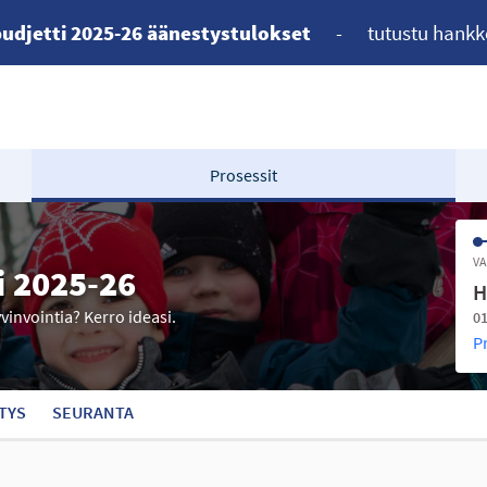
udjetti 2025-26 äänestystulokset
-
tutustu hankk
Prosessit
VA
i 2025-26
H
yvinvointia? Kerro ideasi.
01
P
TYS
SEURANTA