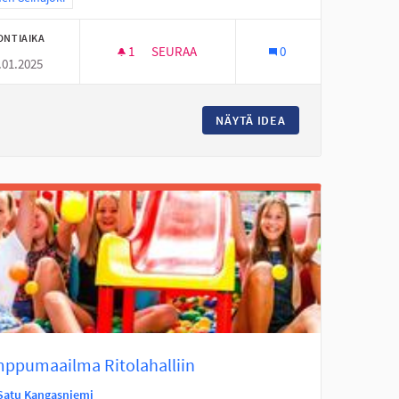
ONTIAIKA
1
1 SEURAAJA
SEURAA
0
.01.2025
STREET WORKOUT -KUNTOPISTE TANELIN
ILTA
NÄYTÄ IDEA
STREET WORKOUT 
ppumaailma Ritolahalliin
Satu Kangasniemi