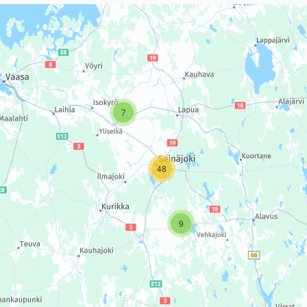
sivun tietueet karttapisteinä. Elementtiä voi käyttää ruudunlukijall
7
48
9