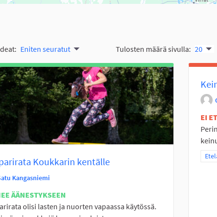
ideat:
Eniten seuratut
Tulosten määrä sivulla:
20
Kein
EI 
Perin
keinu
Raja
Etel
arirata Koukkarin kentälle
Satu Kangasniemi
NEE ÄÄNESTYKSEEN
rirata olisi lasten ja nuorten vapaassa käytössä.