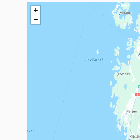
Seuraavassa elementissä on kartta, joka esittää tämän 
+
−