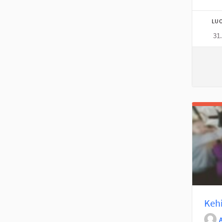
LUO
31
Kehi