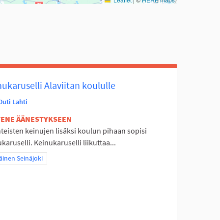
ukaruselli Alaviitan koululle
Outi Lahti
ETENE ÄÄNESTYKSEEN
teisten keinujen lisäksi koulun pihaan sopisi
karuselli. Keinukaruselli liikuttaa...
a tulokset teeman mukaan: Eteläinen Seinäjoki
äinen Seinäjoki