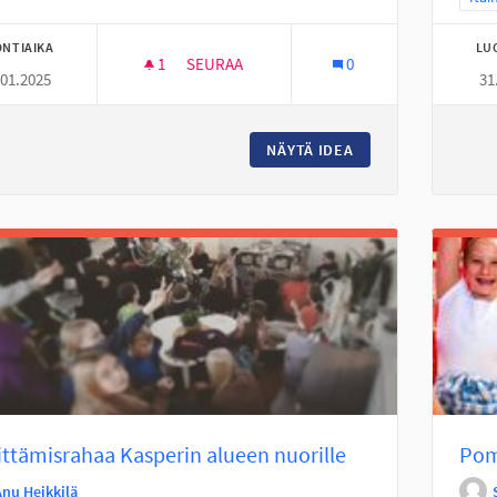
NTIAIKA
LU
1
1 SEURAAJA
SEURAA
0
.01.2025
31
AVOIN VANHEMPAINILTA
NÄYTÄ IDEA
AVOIN VANHEMPAIN
ttämisrahaa Kasperin alueen nuorille
Pom
Anu Heikkilä