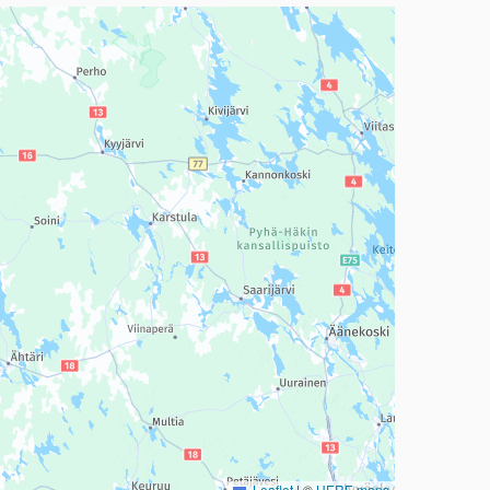
a, mutta se voi olla vaikeaselkoinen.
Leaflet
|
©
HERE maps