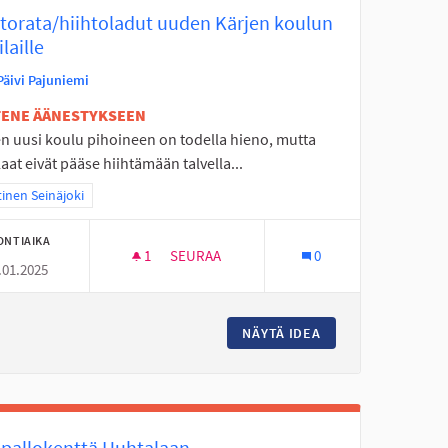
torata/hiihtoladut uuden Kärjen koulun
laille
Päivi Pajuniemi
ETENE ÄÄNESTYKSEEN
en uusi koulu pihoineen on todella hieno, mutta
aat eivät pääse hiihtämään talvella...
aa tulokset teeman mukaan: Läntinen Seinäjoki
inen Seinäjoki
ONTIAIKA
1
1 SEURAAJA
SEURAA
0
.01.2025
TÄMINEN
KUNTORATA/HIIHTOLADUT UUDEN KÄRJEN
ON YMPÄRISTÖN KEHITTÄMINEN
NÄYTÄ IDEA
KUNTORATA/HIIHT
ipallokenttä Huhtalaan