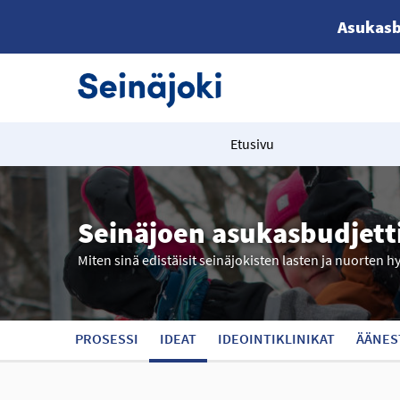
Asukasb
Etusivu
Seinäjoen asukasbudjett
Miten sinä edistäisit seinäjokisten lasten ja nuorten h
PROSESSI
IDEAT
IDEOINTIKLINIKAT
ÄÄNES