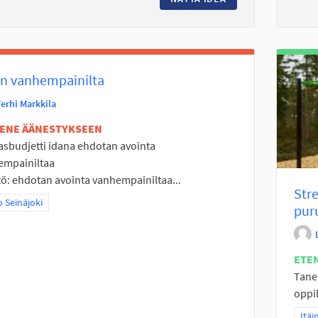
in vanhempainilta
Terhi Markkila
TENE ÄÄNESTYKSEEN
sbudjetti idana ehdotan avointa
empainiltaa
tö: ehdotan avointa vanhempainiltaa...
Str
a tulokset teeman mukaan: Koko Seinäjoki
 Seinäjoki
pur
ETE
Tane
oppil
Raja
Itäi