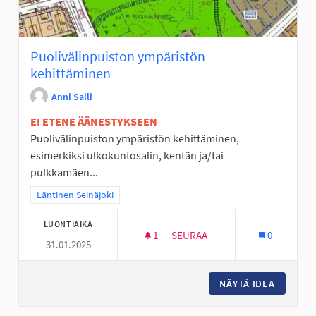
Puolivälinpuiston ympäristön
kehittäminen
Anni Salli
EI ETENE ÄÄNESTYKSEEN
Puolivälinpuiston ympäristön kehittäminen,
esimerkiksi ulkokuntosalin, kentän ja/tai
pulkkamäen...
Rajaa tulokset teeman mukaan: Läntinen Seinäjoki
Läntinen Seinäjoki
LUONTIAIKA
1
1 SEURAAJA
SEURAA
0
31.01.2025
PUOLIVÄLINPUISTON YMPÄRIS
NÄYTÄ IDEA
PUOLIVÄ