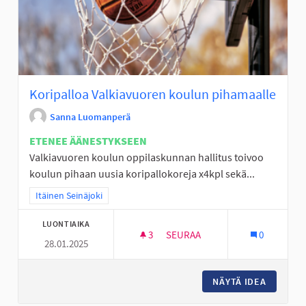
Koripalloa Valkiavuoren koulun pihamaalle
Sanna Luomanperä
ETENEE ÄÄNESTYKSEEN
Valkiavuoren koulun oppilaskunnan hallitus toivoo
koulun pihaan uusia koripallokoreja x4kpl sekä...
Rajaa tulokset teeman mukaan: Itäinen Seinäjoki
Itäinen Seinäjoki
LUONTIAIKA
3
3 SEURAAJAA
SEURAA
0
28.01.2025
KORIPALLOA VALKIAVUOREN K
NÄYTÄ IDEA
KORIPAL