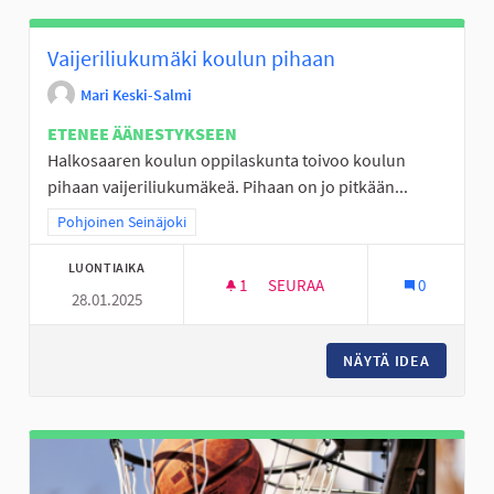
Vaijeriliukumäki koulun pihaan
Mari Keski-Salmi
ETENEE ÄÄNESTYKSEEN
Halkosaaren koulun oppilaskunta toivoo koulun
pihaan vaijeriliukumäkeä. Pihaan on jo pitkään...
Rajaa tulokset teeman mukaan: Pohjoinen Seinäjoki
Pohjoinen Seinäjoki
LUONTIAIKA
1
1 SEURAAJA
SEURAA
0
28.01.2025
VAIJERILIUKUMÄKI KOULUN P
NÄYTÄ IDEA
VAIJERI