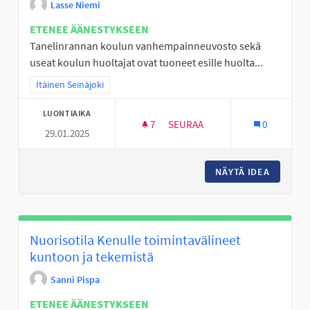
Lasse Niemi
ETENEE ÄÄNESTYKSEEN
Tanelinrannan koulun vanhempainneuvosto sekä
useat koulun huoltajat ovat tuoneet esille huolta...
Rajaa tulokset teeman mukaan: Itäinen Seinäjoki
Itäinen Seinäjoki
LUONTIAIKA
7
7 SEURAAJAA
SEURAA
0
29.01.2025
TANELINRANNAN SUOJATEIDEN
NÄYTÄ IDEA
TANELIN
Nuorisotila Kenulle toimintavälineet
kuntoon ja tekemistä
Sanni Pispa
ETENEE ÄÄNESTYKSEEN