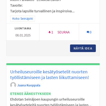
Tavoite:
Tarjota lapsille turvallinen ja inspiroiva...
Rajaa tulokset teeman mukaan: Koko Seinäjoki
Koko Seinäjoki
LUONTIAIKA
1
1 SEURAAJA
SEURAA
0
08.01.2025
AVOIN PÄIVÄKOTI
NÄYTÄ IDEA
AVOIN P
Urheiluseuroille kesätyösetelit nuorten
työllistämiseen ja lasten liikuttamiseen!
Jaana Kuoppala
ETENEE ÄÄNESTYKSEEN
Ehdotan Seinäjoen kaupungin urheiluseuroille
kesätyöseteleitä nuorten työllistämiseen ja lasten...