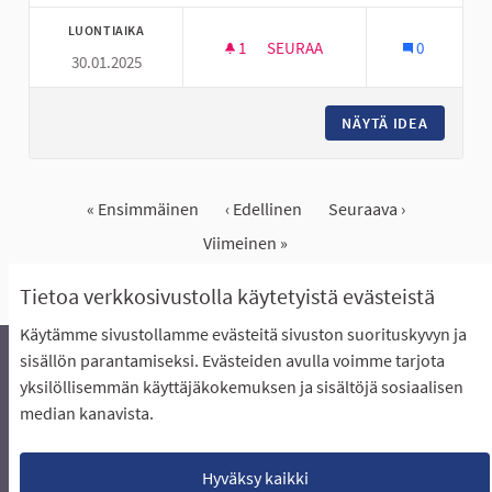
LUONTIAIKA
1
1 SEURAAJA
SEURAA
0
30.01.2025
I WALL SEINÄ NUORISOTILA KE
NÄYTÄ IDEA
I WALL 
« Ensimmäinen
‹ Edellinen
Seuraava ›
Viimeinen »
Näytä kaikki peruutetut ideat
Tietoa verkkosivustolla käytetyistä evästeistä
Käytämme sivustollamme evästeitä sivuston suorituskyvyn ja
sisällön parantamiseksi. Evästeiden avulla voimme tarjota
yksilöllisemmän käyttäjäkokemuksen ja sisältöjä sosiaalisen
Äänestyksen pikaohjeet
Usein kysytyt kysymykset
median kanavista.
Näin äänestät Asukasbudjetissa
Yhteystiedot
Aluerajaukset ja budjetin jakautuminen alueille
Käyttöehdot asukkaille
Lataa avoimet datatiedostot
Hyväksy kaikki