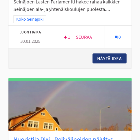
Seinäjoen Lasten Parlamentti hakee rahaa kaikkien
Seinäjoen ala- ja yhtenäiskoulujen puolesta....
Rajaa tulokset teeman mukaan: Koko Seinäjoki
Koko Seinäjoki
LUONTIAIKA
1
1 SEURAAJA
SEURAA
0
30.01.2025
LISÄÄ YHDESSÄOLOA JA TEKEM
NÄYTÄ IDEA
LISÄÄ Y
Nuoristila Dixi - Pelivälineiden päivitys