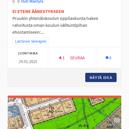
Outi Mäntylä
EI ETENE ÄÄNESTYKSEEN
Pruukin yhtenäiskoulun oppilaskunta hakee
rahoitusta oman koulun välituntipihan
ehostamiseen:...
Rajaa tulokset teeman mukaan: Läntinen Seinäjoki
Läntinen Seinäjoki
LUONTIAIKA
1
1 SEURAAJA
SEURAA
0
29.01.2025
PRUUKIN YHTENÄISKOULUN VÄ
NÄYTÄ IDEA
PRUUKIN