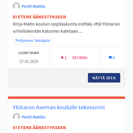
Pertti Mattila
EI ETENE ÄÄNESTYKSEEN
Kirja-Matin koulun oppilaskunta esittää, että Ylistaron
urheilukentän katsomo katetaan....
Rajaa tulokset teeman mukaan: Pohjoinen Seinäjoki
Pohjoinen Seinäjoki
LUONTIAIKA
1
1 SEURAAJA
SEURAA
0
27.01.2025
YLISTARON URHEILUKENTÄN K
NÄYTÄ IDEA
YLISTAR
Ylistaron Aseman koululle tekonurmi
Pertti Mattila
EI ETENE ÄÄNESTYKSEEN