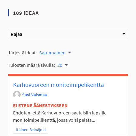
109 IDEAA
Rajaa
Järjestä ideat:
Satunnainen
Tulosten määrä sivulla:
20
Karhuvuoreen monitoimipelikenttä
Suvi Vaismaa
EI ETENE ÄÄNESTYKSEEN
Ehdotan, että Karhuvuoreen saataisiin lapsille
monitoimipelikenttä, jossa voisi pelata...
Rajaa tulokset teeman mukaan: Itäinen Seinäjoki
Itäinen Seinäjoki