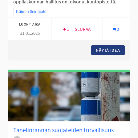
oppilaskunnan hallitus on toivonut kuntopistettä...
Rajaa tulokset teeman mukaan: Itäinen Seinäjoki
Itäinen Seinäjoki
LUONTIAIKA
1
1 SEURAAJA
SEURAA
0
31.01.2025
STREET WORKOUT -KUNTOPIST
NÄYTÄ IDEA
STREET 
Tanelinrannan suojateiden turvallisuus