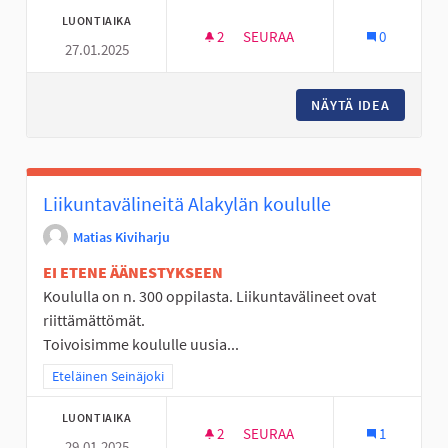
LUONTIAIKA
2
2 SEURAAJAA
SEURAA
0
27.01.2025
KARHUVUOREEN MONITOIMIPE
NÄYTÄ IDEA
KARHUV
Liikuntavälineitä Alakylän koululle
Matias Kiviharju
EI ETENE ÄÄNESTYKSEEN
Koululla on n. 300 oppilasta. Liikuntavälineet ovat
riittämättömät.
Toivoisimme koululle uusia...
Rajaa tulokset teeman mukaan: Eteläinen Seinäjoki
Eteläinen Seinäjoki
LUONTIAIKA
2
2 SEURAAJAA
SEURAA
1
29.01.2025