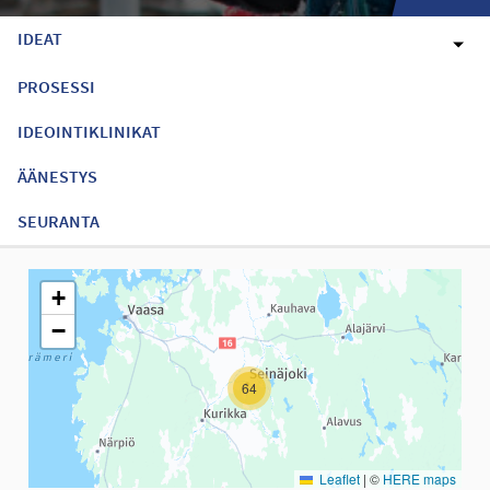
IDEAT
PROSESSI
IDEOINTIKLINIKAT
ÄÄNESTYS
SEURANTA
Seuraavassa elementissä on kartta, joka esittää tämän sivun tiet
+
−
64
Leaflet
|
©
HERE maps