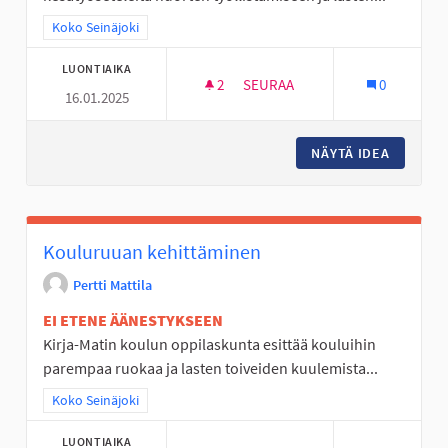
Rajaa tulokset teeman mukaan: Koko Seinäjoki
Koko Seinäjoki
LUONTIAIKA
2
2 SEURAAJAA
SEURAA
0
16.01.2025
URHEILUSEUROILLE KESÄTYÖSE
NÄYTÄ IDEA
URHEILU
Kouluruuan kehittäminen
Pertti Mattila
EI ETENE ÄÄNESTYKSEEN
Kirja-Matin koulun oppilaskunta esittää kouluihin
parempaa ruokaa ja lasten toiveiden kuulemista...
Rajaa tulokset teeman mukaan: Koko Seinäjoki
Koko Seinäjoki
LUONTIAIKA