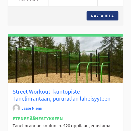
LIIKUNTAVÄLINEITÄ ALAKYLÄN
NÄYTÄ IDEA
LIIKUNT
Street Workout -kuntopiste
Tanelinrantaan, pururadan läheisyyteen
Lasse Niemi
ETENEE ÄÄNESTYKSEEN
Tanelinrannan koulun, n. 420 oppilaan, edustama