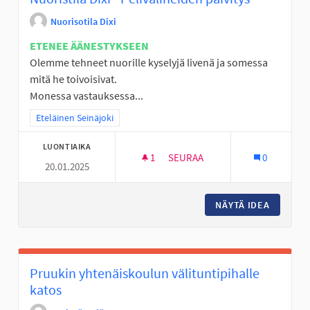
Nuorisotila Dixi
ETENEE ÄÄNESTYKSEEN
Olemme tehneet nuorille kyselyjä livenä ja somessa
mitä he toivoisivat.
Monessa vastauksessa...
Rajaa tulokset teeman mukaan: Eteläinen Seinäjoki
Eteläinen Seinäjoki
LUONTIAIKA
1
1 SEURAAJA
SEURAA
0
20.01.2025
NUORISTILA DIXI - PELIVÄLINEI
NÄYTÄ IDEA
NUORIST
Pruukin yhtenäiskoulun välituntipihalle
katos