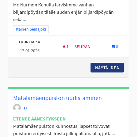
Me Nurmon Kenulla tarvisimme vanhan
biljardipöydän tilalle uuden ehjän biljardipöydän
sekä...
Rajaa tulokset teeman mukaan: Itäinen Seinäjoki
Itäinen Seinäjoki
LUONTIAIKA
1
1 SEURAAJA
SEURAA
0
17.01.2025
NUORISOTILA KENULLE TOIMI
NÄYTÄ IDEA
NUORISO
Matalamäenpuiston uudistaminen
HT
ETENEE ÄÄNESTYKSEEN
Matalamäenpuiston kunnostus, lapset toivovat
puistoon erityisesti toista jalkapallomaalia, jotta...