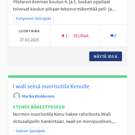
Ylistaron Aseman koulun 4. ja 5. luokan oppilaat
toivovat koulun pihaan tekonurmikenttää peli- ja...
Rajaa tulokset teeman mukaan: Pohjoinen Seinäjoki
Pohjoinen Seinäjoki
LUONTIAIKA
1
1 SEURAAJA
SEURAA
0
27.01.2025
YLISTARON ASEMAN KOULULL
NÄYTÄ IDEA
YLISTAR
I wall seinä nuorisotila Kenulle
Marika Kiukkonen
ETENEE ÄÄNESTYKSEEN
Nurmon nuorisotila Kenu hakee rahoitusta iWall
virtuaalipelin hankintaan. Iwall on monipuolinen,...
Rajaa tulokset teeman mukaan: Itäinen Seinäjoki
Itäinen Seinäjoki