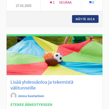
1
1 SEURAAJA
SEURAA
0
27.01.2025
KOULURUUAN KEHITTÄMINEN
NÄYTÄ IDEA
KOULUR
Lisää yhdessäoloa ja tekemistä
välitunneille
Jenna Suutarinen
ETENEE ÄÄNESTYKSEEN