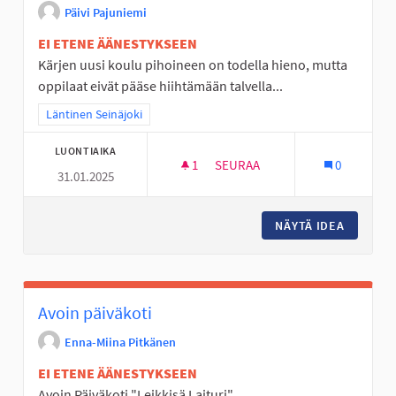
Päivi Pajuniemi
EI ETENE ÄÄNESTYKSEEN
Kärjen uusi koulu pihoineen on todella hieno, mutta
oppilaat eivät pääse hiihtämään talvella...
Rajaa tulokset teeman mukaan: Läntinen Seinäjoki
Läntinen Seinäjoki
LUONTIAIKA
1
1 SEURAAJA
SEURAA
0
31.01.2025
KUNTORATA/HIIHTOLADUT UUD
NÄYTÄ IDEA
KUNTORA
Avoin päiväkoti
Enna-Miina Pitkänen
EI ETENE ÄÄNESTYKSEEN
Avoin Päiväkoti "Leikkisä Laituri"