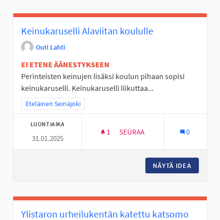
Keinukaruselli Alaviitan koululle
Outi Lahti
EI ETENE ÄÄNESTYKSEEN
Perinteisten keinujen lisäksi koulun pihaan sopisi
keinukaruselli. Keinukaruselli liikuttaa...
Rajaa tulokset teeman mukaan: Eteläinen Seinäjoki
Eteläinen Seinäjoki
LUONTIAIKA
1
1 SEURAAJA
SEURAA
0
31.01.2025
KEINUKARUSELLI ALAVIITAN K
NÄYTÄ IDEA
KEINUKA
Ylistaron urheilukentän katettu katsomo