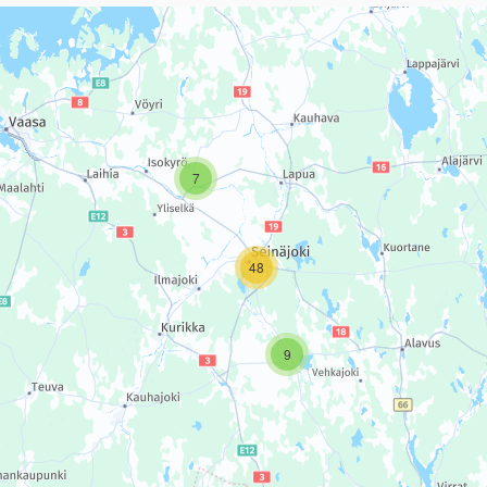
sivun tietueet karttapisteinä. Elementtiä voi käyttää ruudunlukijall
7
48
9