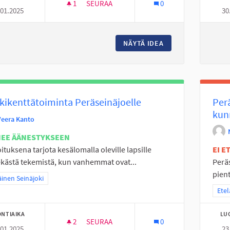
1
1 SEURAAJA
SEURAA
0
.01.2025
30
POHJAN NUORISOTILALLE TOIMINTARAHA
NÄYTÄ IDEA
POHJAN NUORISOT
kikenttätoiminta Peräseinäjoelle
Per
kun
Veera Kanto
NEE ÄÄNESTYKSEEN
ituksena tarjota kesälomalla oleville lapsille
EI 
kästä tekemistä, kun vanhemmat ovat...
Perä
pient
a tulokset teeman mukaan: Eteläinen Seinäjoki
äinen Seinäjoki
Raja
Etel
NTIAIKA
LU
2
2 SEURAAJAA
SEURAA
0
.01.2025
23
LEIKKIKENTTÄTOIMINTA PERÄSEINÄJOELL