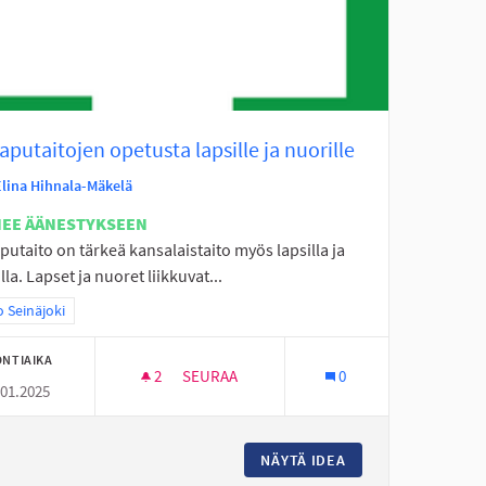
aputaitojen opetusta lapsille ja nuorille
Elina Hihnala-Mäkelä
NEE ÄÄNESTYKSEEN
putaito on tärkeä kansalaistaito myös lapsilla ja
lla. Lapset ja nuoret liikkuvat...
a tulokset teeman mukaan: Koko Seinäjoki
 Seinäjoki
NTIAIKA
2
2 SEURAAJAA
SEURAA
0
.01.2025
ENSIAPUTAITOJEN OPETUSTA LAPSILLE JA
NÄYTÄ IDEA
ENSIAPUTAITOJEN 