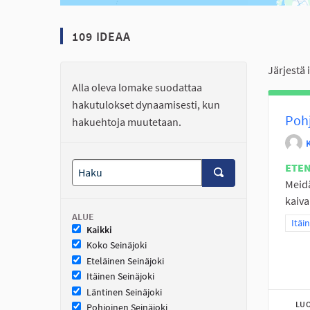
109 IDEAA
Järjestä 
Alla oleva lomake suodattaa
hakutulokset dynaamisesti, kun
Pohj
hakuehtoja muutetaan.
ETE
Meidä
kaivai
ALUE
Raja
Itäi
Kaikki
Koko Seinäjoki
Eteläinen Seinäjoki
Itäinen Seinäjoki
Läntinen Seinäjoki
LUO
Pohjoinen Seinäjoki