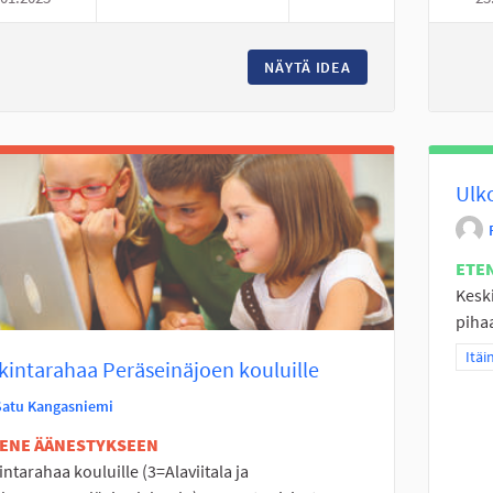
NÄYTÄ IDEA
LEIKKIKENTTÄTOIM
Ulko
ETE
Kesk
pihaa
Raja
Itäi
intarahaa Peräseinäjoen kouluille
Satu Kangasniemi
TENE ÄÄNESTYKSEEN
ntarahaa kouluille (3=Alaviitala ja