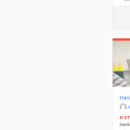
Hank
EI E
Hanki