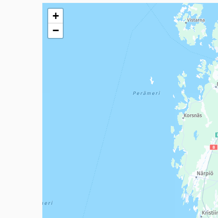
Seuraavassa elementissä on kartta, joka esittää tämän 
+
−