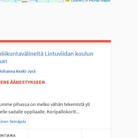
liikuntavälineitä Lintuviidan koulun
aan
Johanna Keski-Jyrä
ETENE ÄÄNESTYKSEEN
umme pihassa on melko vähän tekemistä yli
lle sadalle oppilaalle. Koripallokorit...
aa tulokset teeman mukaan: Läntinen Seinäjoki
inen Seinäjoki
ONTIAIKA