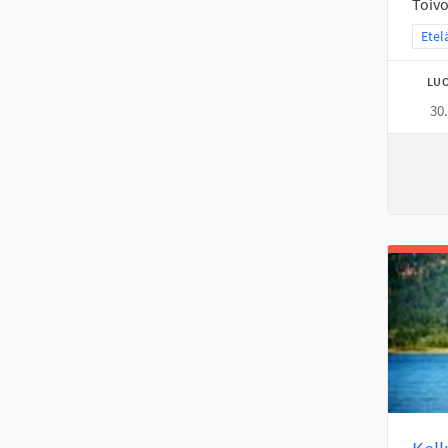
Toivo
Raja
Etel
LUO
30