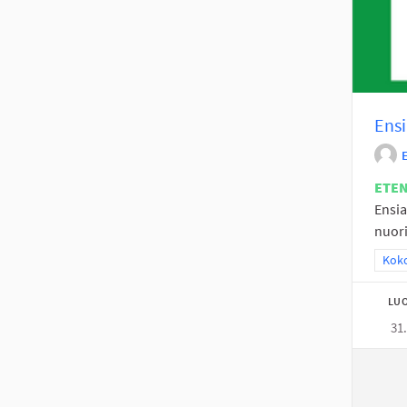
Ensi
ETE
Ensia
nuori
Raja
Koko
LUO
31