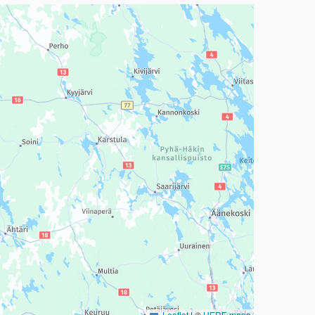
a, mutta se voi olla vaikeaselkoinen.
Leaflet
|
©
HERE maps