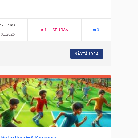
ONTIAIKA
1
1 SEURAAJA
SEURAA
0
.01.2025
LLE
ULKOKUNTOSALI, KORIPALLOTELINE
ERÄSEINÄJOEN KOULUILLE
NÄYTÄ IDEA
ULKOKUNTOSALI, 