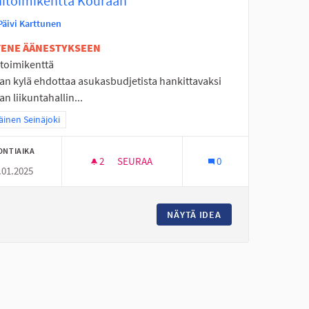
itoimikenttä Kouraan
Päivi Karttunen
ETENE ÄÄNESTYKSEEN
toimikenttä
an kylä ehdottaa asukasbudjetista hankittavaksi
n liikuntahallin...
a tulokset teeman mukaan: Eteläinen Seinäjoki
äinen Seinäjoki
ONTIAIKA
2
2 SEURAAJAA
SEURAA
0
.01.2025
MONITOIMIKENTTÄ KOURAAN
TO KALAJÄRVELLE
NÄYTÄ IDEA
MONITOIMIKENTTÄ