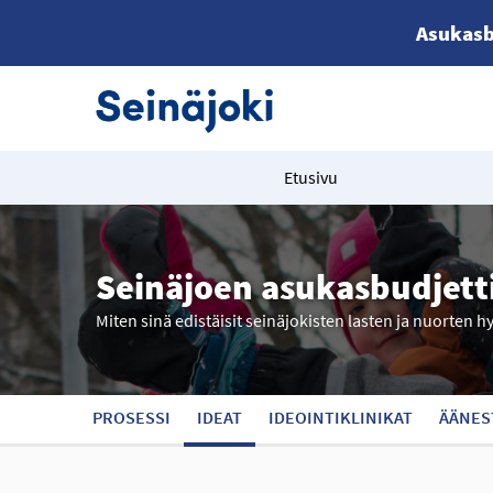
Asukasb
Etusivu
Seinäjoen asukasbudjett
Miten sinä edistäisit seinäjokisten lasten ja nuorten h
PROSESSI
IDEAT
IDEOINTIKLINIKAT
ÄÄNES