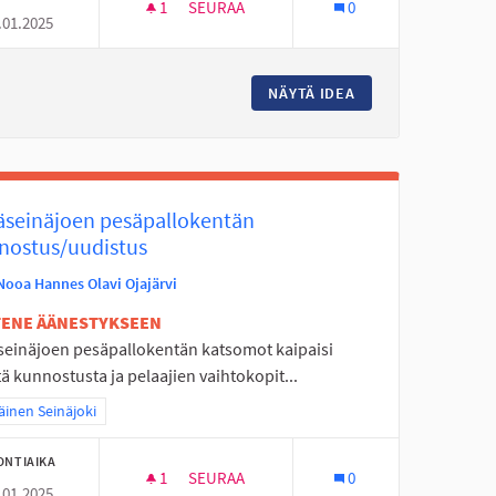
1
1 SEURAAJA
SEURAA
0
.01.2025
A
ULKOLIIKUNTAVÄLINEITÄ LINTUVIIDAN K
ILALLE TOIMINTARAHAA
NÄYTÄ IDEA
ULKOLIIKUNTAVÄLI
äseinäjoen pesäpallokentän
nostus/uudistus
Nooa Hannes Olavi Ojajärvi
ETENE ÄÄNESTYKSEEN
seinäjoen pesäpallokentän katsomot kaipaisi
ä kunnostusta ja pelaajien vaihtokopit...
a tulokset teeman mukaan: Eteläinen Seinäjoki
äinen Seinäjoki
ONTIAIKA
1
1 SEURAAJA
SEURAA
0
.01.2025
E
PERÄSEINÄJOEN PESÄPALLOKENTÄN KUN