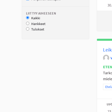
30
LIITTYY AIHEESEEN
Kaikki
Hankkeet
Tulokset
Leik
ETE
Tarko
miele
Raja
Etel
LUO
23