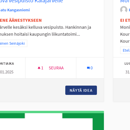
uva vesipuisto Kalajärvelle
Mon
Satu Kangasniemi
TENE ÄÄNESTYKSEEN
EI 
ärvelle kesäksi kelluva vesipuisto. Hankinnan ja
Moni
uksen hoitaisi kaupungin liikuntatoimi...
Kour
Koura
a tulokset teeman mukaan: Eteläinen Seinäjoki
äinen Seinäjoki
Raja
Etel
NTIAIKA
LU
1
1 SEURAAJA
SEURAA
0
.01.2025
31
KELLUVA VESIPUISTO KALAJÄRVELLE
NÄYTÄ IDEA
KELLUVA VESIPUIS