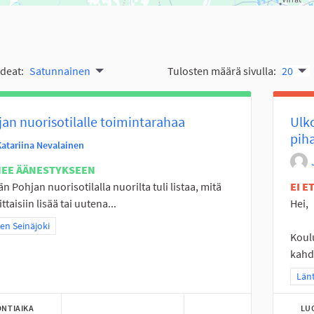
ideat:
Satunnainen
Tulosten määrä sivulla:
20
an nuorisotilalle toimintarahaa
Ulko
pih
Katariina Nevalainen
NEE ÄÄNESTYKSEEN
n Pohjan nuorisotilalla nuorilta tuli listaa, mitä
EI 
ttaisiin lisää tai uutena...
Hei,
a tulokset teeman mukaan: Itäinen Seinäjoki
nen Seinäjoki
Koul
kahde
Raj
Länt
NTIAIKA
LU