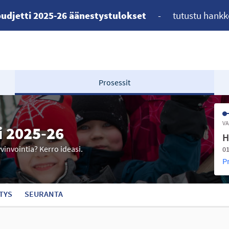
udjetti 2025-26 äänestystulokset
-
tutustu hankk
Prosessit
VA
i 2025-26
H
yvinvointia? Kerro ideasi.
01
P
TYS
SEURANTA