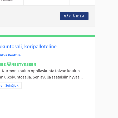
INTA PERÄSEINÄJOELLE
NÄYTÄ IDEA
PERÄSEINÄJOEN P
kuntosali, koripalloteline
Ritva Penttilä
NEE ÄÄNESTYKSEEN
i-Nurmon koulun oppilaskunta toivoo koulun
n ulkokuntosalia. Sen avulla saataisiin hyvää...
a tulokset teeman mukaan: Itäinen Seinäjoki
nen Seinäjoki