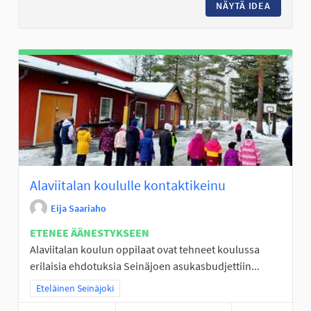
NÄYTÄ IDEA
KUNTORA
Alaviitalan koululle kontaktikeinu
Eija Saariaho
ETENEE ÄÄNESTYKSEEN
Alaviitalan koulun oppilaat ovat tehneet koulussa
erilaisia ehdotuksia Seinäjoen asukasbudjettiin...
Rajaa tulokset teeman mukaan: Eteläinen Seinäjoki
Eteläinen Seinäjoki