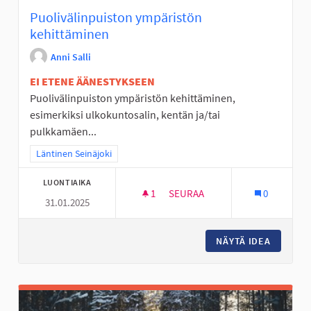
Puolivälinpuiston ympäristön
kehittäminen
Anni Salli
EI ETENE ÄÄNESTYKSEEN
Puolivälinpuiston ympäristön kehittäminen,
esimerkiksi ulkokuntosalin, kentän ja/tai
pulkkamäen...
Rajaa tulokset teeman mukaan: Läntinen Seinäjoki
Läntinen Seinäjoki
LUONTIAIKA
1
1 SEURAAJA
SEURAA
0
31.01.2025
PUOLIVÄLINPUISTON YMPÄRIS
NÄYTÄ IDEA
PUOLIVÄ