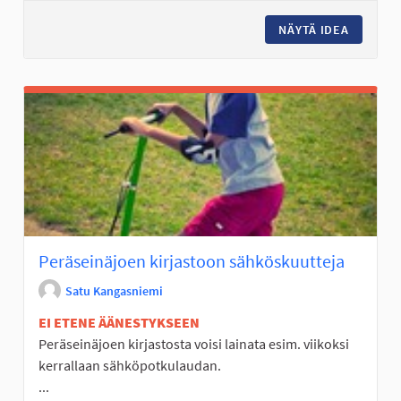
NÄYTÄ IDEA
POMPPUM
Peräseinäjoen kirjastoon sähköskuutteja
Satu Kangasniemi
EI ETENE ÄÄNESTYKSEEN
Peräseinäjoen kirjastosta voisi lainata esim. viikoksi
kerrallaan sähköpotkulaudan.
...