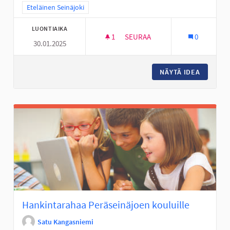
Rajaa tulokset teeman mukaan: Eteläinen Seinäjoki
Eteläinen Seinäjoki
LUONTIAIKA
1
1 SEURAAJA
SEURAA
0
30.01.2025
HIIHTOLADUT PERÄSEINÄJOEN
NÄYTÄ IDEA
HIIHTOL
Hankintarahaa Peräseinäjoen kouluille
Satu Kangasniemi