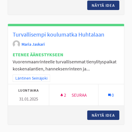
NÄYTÄ IDEA
KORIPA
Turvallisempi koulumatka Huhtalaan
Maria Jaskari
ETENEE ÄÄNESTYKSEEN
Vuorenmaanrinteelle turvallisemmat tienylityspaikat
koskenalantien, hanneksenrinteen ja...
Rajaa tulokset teeman mukaan: Läntinen Seinäjoki
Läntinen Seinäjoki
LUONTIAIKA
2
2 SEURAAJAA
SEURAA
0
31.01.2025
TURVALLISEMPI KOULUMATKA
NÄYTÄ IDEA
TURVAL