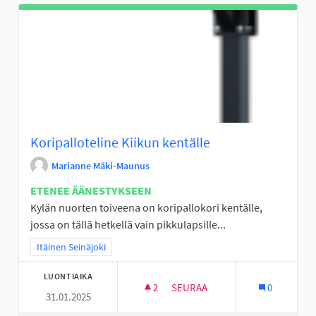
Koripalloteline Kiikun kentälle
Marianne Mäki-Maunus
ETENEE ÄÄNESTYKSEEN
Kylän nuorten toiveena on koripallokori kentälle,
jossa on tällä hetkellä vain pikkulapsille...
Rajaa tulokset teeman mukaan: Itäinen Seinäjoki
Itäinen Seinäjoki
LUONTIAIKA
2
2 SEURAAJAA
SEURAA
0
31.01.2025
KORIPALLOTELINE KIIKUN KEN