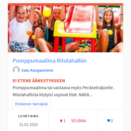
Pomppumaailma Ritolahalliin
Satu Kangasniemi
EI ETENE ÄÄNESTYKSEEN
Pomppumaailma tai vastaava myös Peräseinäjoelle.
Ritolahallista löytyisi sopivat tilat. Näitä...
Rajaa tulokset teeman mukaan: Eteläinen Seinäjoki
Eteläinen Seinäjoki
LUONTIAIKA
1
1 SEURAAJA
SEURAA
0
31.01.2025
POMPPUMAAILMA RITOLAHALLI