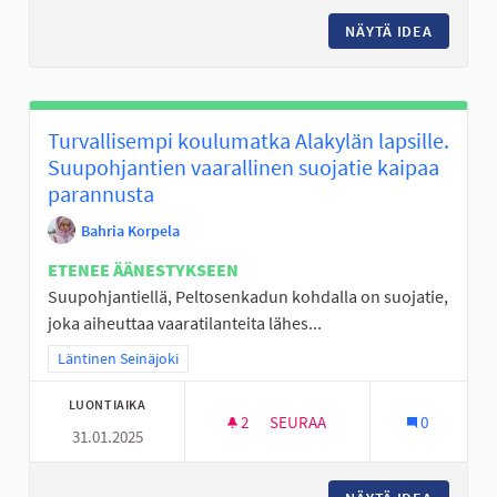
NÄYTÄ IDEA
KORIPAL
Turvallisempi koulumatka Alakylän lapsille.
Suupohjantien vaarallinen suojatie kaipaa
parannusta
Bahria Korpela
ETENEE ÄÄNESTYKSEEN
Suupohjantiellä, Peltosenkadun kohdalla on suojatie,
joka aiheuttaa vaaratilanteita lähes...
Rajaa tulokset teeman mukaan: Läntinen Seinäjoki
Läntinen Seinäjoki
LUONTIAIKA
2
2 SEURAAJAA
SEURAA
0
31.01.2025
TURVALLISEMPI KOULUMATKA A