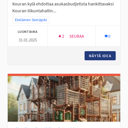
Kouran kylä ehdottaa asukasbudjetista hankittavaksi
Kouran liikuntahallin...
Rajaa tulokset teeman mukaan: Eteläinen Seinäjoki
Eteläinen Seinäjoki
LUONTIAIKA
2
2 SEURAAJAA
SEURAA
0
31.01.2025
MONITOIMIKENTTÄ KOURAAN
NÄYTÄ IDEA
MONITO