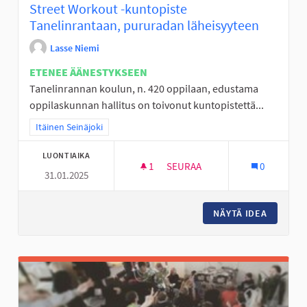
Street Workout -kuntopiste
Tanelinrantaan, pururadan läheisyyteen
Lasse Niemi
ETENEE ÄÄNESTYKSEEN
Tanelinrannan koulun, n. 420 oppilaan, edustama
oppilaskunnan hallitus on toivonut kuntopistettä...
Rajaa tulokset teeman mukaan: Itäinen Seinäjoki
Itäinen Seinäjoki
LUONTIAIKA
1
1 SEURAAJA
SEURAA
0
31.01.2025
STREET WORKOUT -KUNTOPIST
NÄYTÄ IDEA
STREET 