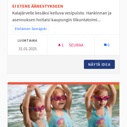
EI ETENE ÄÄNESTYKSEEN
Kalajärvelle kesäksi kelluva vesipuisto. Hankinnan ja
asennuksen hoitaisi kaupungin liikuntatoimi...
Rajaa tulokset teeman mukaan: Eteläinen Seinäjoki
Eteläinen Seinäjoki
LUONTIAIKA
1
1 SEURAAJA
SEURAA
0
31.01.2025
KELLUVA VESIPUISTO KALAJÄR
NÄYTÄ IDEA
KELLUVA