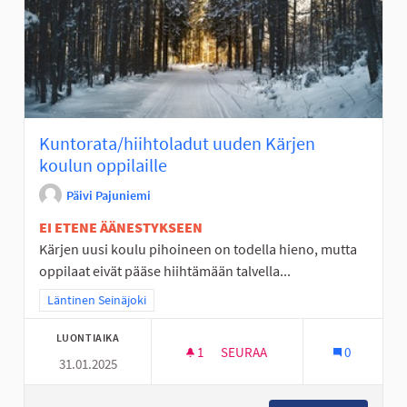
Kuntorata/hiihtoladut uuden Kärjen
koulun oppilaille
Päivi Pajuniemi
EI ETENE ÄÄNESTYKSEEN
Kärjen uusi koulu pihoineen on todella hieno, mutta
oppilaat eivät pääse hiihtämään talvella...
Rajaa tulokset teeman mukaan: Läntinen Seinäjoki
Läntinen Seinäjoki
LUONTIAIKA
1
1 SEURAAJA
SEURAA
0
31.01.2025
KUNTORATA/HIIHTOLADUT UUD