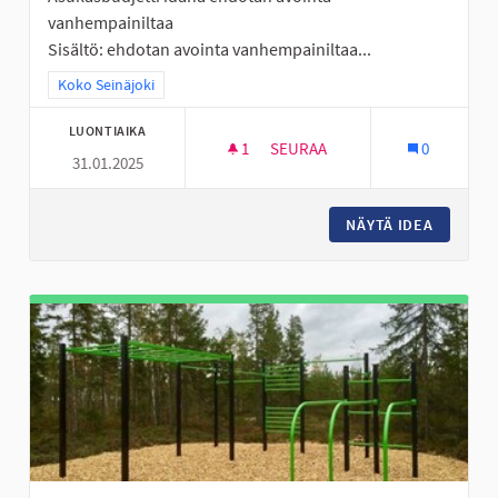
vanhempainiltaa
Sisältö: ehdotan avointa vanhempainiltaa...
Rajaa tulokset teeman mukaan: Koko Seinäjoki
Koko Seinäjoki
LUONTIAIKA
1
1 SEURAAJA
SEURAA
0
31.01.2025
AVOIN VANHEMPAINILTA
NÄYTÄ IDEA
AVOIN V