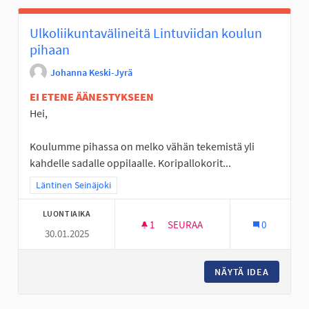
Ulkoliikuntavälineitä Lintuviidan koulun
pihaan
Johanna Keski-Jyrä
EI ETENE ÄÄNESTYKSEEN
Hei,
Koulumme pihassa on melko vähän tekemistä yli
kahdelle sadalle oppilaalle. Koripallokorit...
Rajaa tulokset teeman mukaan: Läntinen Seinäjoki
Läntinen Seinäjoki
LUONTIAIKA
1
1 SEURAAJA
SEURAA
0
30.01.2025
ULKOLIIKUNTAVÄLINEITÄ LINT
NÄYTÄ IDEA
ULKOLII