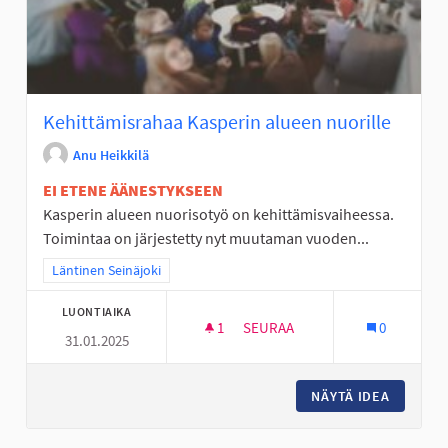
Kehittämisrahaa Kasperin alueen nuorille
Anu Heikkilä
EI ETENE ÄÄNESTYKSEEN
Kasperin alueen nuorisotyö on kehittämisvaiheessa.
Toimintaa on järjestetty nyt muutaman vuoden...
Rajaa tulokset teeman mukaan: Läntinen Seinäjoki
Läntinen Seinäjoki
LUONTIAIKA
1
1 SEURAAJA
SEURAA
0
31.01.2025
KEHITTÄMISRAHAA KASPERIN 
NÄYTÄ IDEA
KEHITTÄ