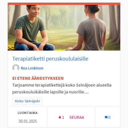
Terapiatiketti peruskoululaisille
Rea Leskinen
EI ETENE ÄÄNESTYKSEEN
Tarjoamme terapiatikettejä koko Seinäjoen alueella
peruskouluikäisille lapsille ja nuorille....
Rajaa tulokset teeman mukaan: Koko Seinäjoki
Koko Seinäjoki
LUONTIAIKA
1
1 SEURAAJA
SEURAA
0
30.01.2025
TERAPIATIKETTI PERUSKOULUL