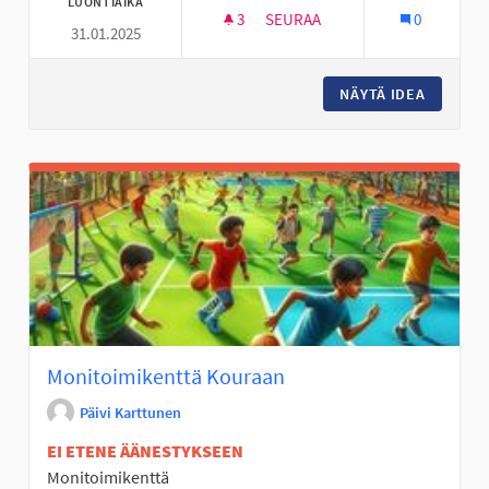
LUONTIAIKA
3
3 SEURAAJAA
SEURAA
0
31.01.2025
KIIPEILYTELINE KIIKUN KYLÄN
NÄYTÄ IDEA
KIIPEIL
Monitoimikenttä Kouraan
Päivi Karttunen
EI ETENE ÄÄNESTYKSEEN
Monitoimikenttä