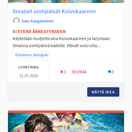
Ilmaiset uintipäivät Koivukaareen
Satu Kangasniemi
EI ETENE ÄÄNESTYKSEEN
Käytetään budjettiraha Koivukaareen ja tarjotaan
ilmaisia uintipäiviä kaikille. Päivät voisi olla...
Rajaa tulokset teeman mukaan: Eteläinen Seinäjoki
Eteläinen Seinäjoki
LUONTIAIKA
1
1 SEURAAJA
SEURAA
0
31.01.2025
ILMAISET UINTIPÄIVÄT KOIVU
NÄYTÄ IDEA
ILMAISE