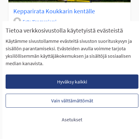
Kepparirata Koukkarin kentälle
Satu Kangasniemi
Tietoa verkkosivustolla käytetyistä evästeistä
ETENEE ÄÄNESTYKSEEN
Kepparirata olisi lasten ja nuorten vapaassa käytössä.
Käytämme sivustollamme evästeitä sivuston suorituskyvyn ja
Linkeissä esimerkkejä keppariradoista:
sisällön parantamiseksi. Evästeiden avulla voimme tarjota
...
yksilöllisemmän käyttäjäkokemuksen ja sisältöjä sosiaalisen
median kanavista.
Rajaa tulokset teeman mukaan: Eteläinen Seinäjoki
Eteläinen Seinäjoki
LUONTIAIKA
Hyväksy kaikki
1
1 SEURAAJA
SEURAA
0
30.01.2025
KEPPARIRATA KOUKKARIN KEN
Vain välttämättömät
NÄYTÄ IDEA
KEPPARI
Asetukset