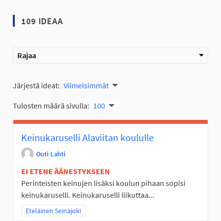
109 IDEAA
Rajaa
Järjestä ideat:
Viimeisimmät
Tulosten määrä sivulla:
100
Keinukaruselli Alaviitan koululle
Outi Lahti
EI ETENE ÄÄNESTYKSEEN
Perinteisten keinujen lisäksi koulun pihaan sopisi
keinukaruselli. Keinukaruselli liikuttaa...
Rajaa tulokset teeman mukaan: Eteläinen Seinäjoki
Eteläinen Seinäjoki