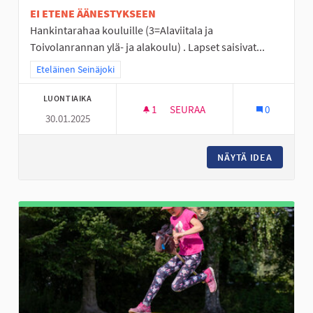
EI ETENE ÄÄNESTYKSEEN
Hankintarahaa kouluille (3=Alaviitala ja
Toivolanrannan ylä- ja alakoulu) . Lapset saisivat...
Rajaa tulokset teeman mukaan: Eteläinen Seinäjoki
Eteläinen Seinäjoki
LUONTIAIKA
1
1 SEURAAJA
SEURAA
0
30.01.2025
HANKINTARAHAA PERÄSEINÄJO
NÄYTÄ IDEA
HANKINT