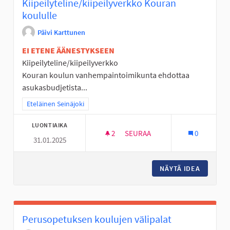
Kiipeilyteline/kiipeilyverkko Kouran
koululle
Päivi Karttunen
EI ETENE ÄÄNESTYKSEEN
Kiipeilyteline/kiipeilyverkko
Kouran koulun vanhempaintoimikunta ehdottaa
asukasbudjetista...
Rajaa tulokset teeman mukaan: Eteläinen Seinäjoki
Eteläinen Seinäjoki
LUONTIAIKA
2
2 SEURAAJAA
SEURAA
0
31.01.2025
KIIPEILYTELINE/KIIPEILYVER
NÄYTÄ IDEA
KIIPEIL
Perusopetuksen koulujen välipalat