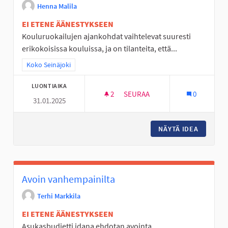
Henna Malila
EI ETENE ÄÄNESTYKSEEN
Kouluruokailujen ajankohdat vaihtelevat suuresti
erikokoisissa kouluissa, ja on tilanteita, että...
Rajaa tulokset teeman mukaan: Koko Seinäjoki
Koko Seinäjoki
LUONTIAIKA
2
2 SEURAAJAA
SEURAA
0
31.01.2025
PERUSOPETUKSEN KOULUJEN 
NÄYTÄ IDEA
PERUSOP
Avoin vanhempainilta
Terhi Markkila
EI ETENE ÄÄNESTYKSEEN
Asukasbudjetti idana ehdotan avointa