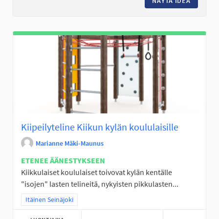
NÄYTÄ IDEA
TURVALL
Kiipeilyteline Kiikun kylän koululaisille
Marianne Mäki-Maunus
ETENEE ÄÄNESTYKSEEN
Kiikkulaiset koululaiset toivovat kylän kentälle
"isojen" lasten telineitä, nykyisten pikkulasten...
Rajaa tulokset teeman mukaan: Itäinen Seinäjoki
Itäinen Seinäjoki