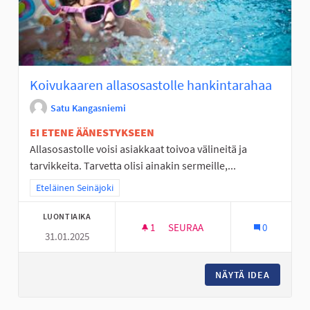
Koivukaaren allasosastolle hankintarahaa
Satu Kangasniemi
EI ETENE ÄÄNESTYKSEEN
Allasosastolle voisi asiakkaat toivoa välineitä ja
tarvikkeita. Tarvetta olisi ainakin sermeille,...
Rajaa tulokset teeman mukaan: Eteläinen Seinäjoki
Eteläinen Seinäjoki
LUONTIAIKA
1
1 SEURAAJA
SEURAA
0
31.01.2025
KOIVUKAAREN ALLASOSASTOL
NÄYTÄ IDEA
KOIVUK