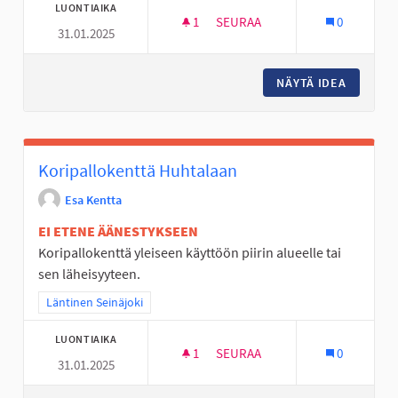
LUONTIAIKA
1
1 SEURAAJA
SEURAA
0
31.01.2025
ALAVIITALAN KOULULLE KONTA
NÄYTÄ IDEA
ALAVIIT
Koripallokenttä Huhtalaan
Esa Kentta
EI ETENE ÄÄNESTYKSEEN
Koripallokenttä yleiseen käyttöön piirin alueelle tai
sen läheisyyteen.
Rajaa tulokset teeman mukaan: Läntinen Seinäjoki
Läntinen Seinäjoki
LUONTIAIKA
1
1 SEURAAJA
SEURAA
0
31.01.2025
KORIPALLOKENTTÄ HUHTALAA