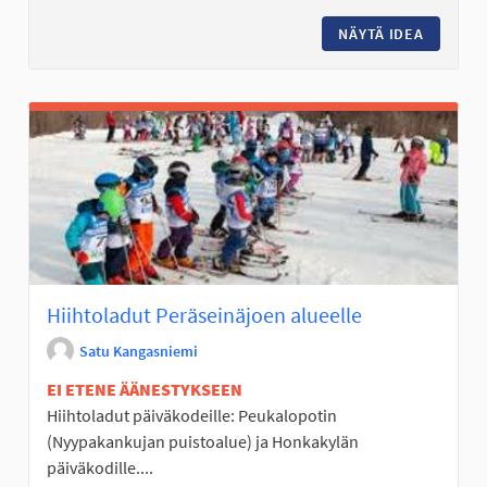
NÄYTÄ IDEA
TERAPIA
Hiihtoladut Peräseinäjoen alueelle
Satu Kangasniemi
EI ETENE ÄÄNESTYKSEEN
Hiihtoladut päiväkodeille: Peukalopotin
(Nyypakankujan puistoalue) ja Honkakylän
päiväkodille....