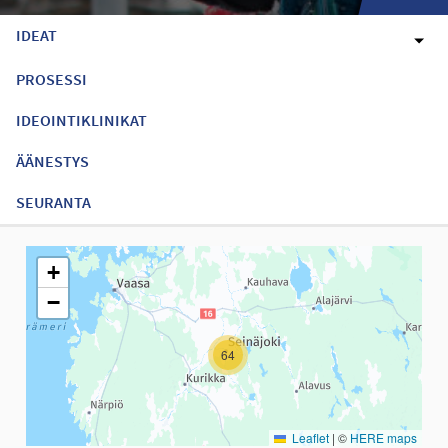
IDEAT
PROSESSI
IDEOINTIKLINIKAT
ÄÄNESTYS
SEURANTA
Seuraavassa elementissä on kartta, joka esittää tämän sivun tiet
+
−
64
Leaflet
|
©
HERE maps