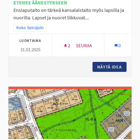
ETENEE ÄÄNESTYKSEEN
Ensiaputaito on tärkeä kansalaistaito myös lapsilla ja
nuorilla. Lapset ja nuoret liikkuvat...
Rajaa tulokset teeman mukaan: Koko Seinäjoki
Koko Seinäjoki
LUONTIAIKA
2
2 SEURAAJAA
SEURAA
0
31.01.2025
ENSIAPUTAITOJEN OPETUSTA L
NÄYTÄ IDEA
ENSIAPU