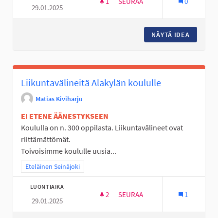
1
1 SEURAAJA
SEURAA
0
29.01.2025
HALLILANVUOREN ASUINALUEE
NÄYTÄ IDEA
HALLILA
Liikuntavälineitä Alakylän koululle
Matias Kiviharju
EI ETENE ÄÄNESTYKSEEN
Koululla on n. 300 oppilasta. Liikuntavälineet ovat
riittämättömät.
Toivoisimme koululle uusia...
Rajaa tulokset teeman mukaan: Eteläinen Seinäjoki
Eteläinen Seinäjoki
LUONTIAIKA
2
2 SEURAAJAA
SEURAA
1
29.01.2025
LIIKUNTAVÄLINEITÄ ALAKYLÄN