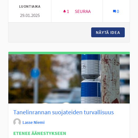
LUONTIAIKA
1
1 SEURAAJA
SEURAA
0
29.01.2025
MATALAMÄENPUISTON UUDIST
NÄYTÄ IDEA
MATALA
Tanelinrannan suojateiden turvallisuus
Lasse Niemi
ETENEE ÄÄNESTYKSEEN