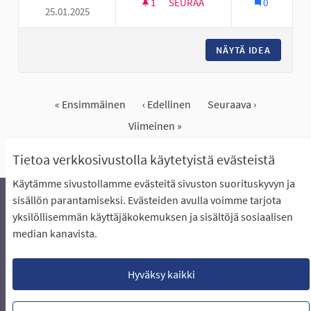
1
1 SEURAAJA
SEURAA
0
25.01.2025
VAIJERILIUKUMÄKI KASPERIIN
NÄYTÄ IDEA
VAIJERI
« Ensimmäinen
‹ Edellinen
Seuraava ›
Viimeinen »
Näytä kaikki peruutetut ideat
Tietoa verkkosivustolla käytetyistä evästeistä
Käytämme sivustollamme evästeitä sivuston suorituskyvyn ja
sisällön parantamiseksi. Evästeiden avulla voimme tarjota
yksilöllisemmän käyttäjäkokemuksen ja sisältöjä sosiaalisen
Äänestyksen pikaohjeet
Usein kysytyt kysymykset
median kanavista.
Näin äänestät Asukasbudjetissa
Yhteystiedot
Aluerajaukset ja budjetin jakautuminen alueille
Käyttöehdot asukkaille
Lataa avoimet datatiedostot
Hyväksy kaikki
Evästeasetukset