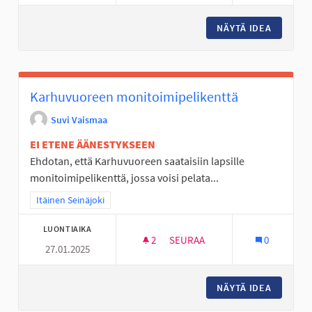
NÄYTÄ IDEA
KORIPAL
Karhuvuoreen monitoimipelikenttä
Suvi Vaismaa
EI ETENE ÄÄNESTYKSEEN
Ehdotan, että Karhuvuoreen saataisiin lapsille
monitoimipelikenttä, jossa voisi pelata...
Rajaa tulokset teeman mukaan: Itäinen Seinäjoki
Itäinen Seinäjoki
LUONTIAIKA
2
2 SEURAAJAA
SEURAA
0
27.01.2025
KARHUVUOREEN MONITOIMIPE
NÄYTÄ IDEA
KARHUV