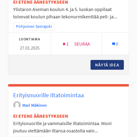
EI ETENE ÄÄNESTYKSEEN
Ylistaron Aseman koulun 4. ja 5. luokan oppilaat
toivovat koulun pihaan tekonurmikenttää peli- ja...
Rajaa tulokset teeman mukaan: Pohjoinen Seinäjoki
Pohjoinen Seinäjoki
LUONTIAIKA
1
1 SEURAAJA
SEURAA
0
27.01.2025
YLISTARON ASEMAN KOULULL
NÄYTÄ IDEA
YLISTAR
Erityisnuorille iltatoimintaa
Mari Mäkinen
EI ETENE ÄÄNESTYKSEEN
Erityisnuorille ja vammaisille iltatoimintaa. Moni
joutuu viettämään iltansa osastolla vain...