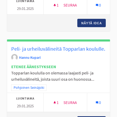
LUONTIAIKA
1
1 SEURAAJA
SEURAA
0
29.01.2025
LUISTELUJÄITÄ JA LATUJA LAPS
NÄYTÄ IDEA
LUISTEL
Peli- ja urheiluvälineitä Topparlan koululle.
Hannu Kupari
ETENEE ÄÄNESTYKSEEN
Topparlan koululla on olemassa laajasti peli- ja
urheiluvälineitä, joista suuri osa on huonossa...
Rajaa tulokset teeman mukaan: Pohjoinen Seinäjoki
Pohjoinen Seinäjoki
LUONTIAIKA
1
1 SEURAAJA
SEURAA
0
29.01.2025
PELI- JA URHEILUVÄLINEITÄ T