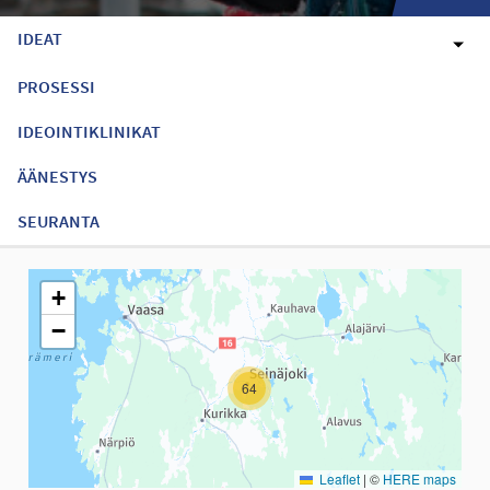
IDEAT
PROSESSI
IDEOINTIKLINIKAT
ÄÄNESTYS
SEURANTA
Seuraavassa elementissä on kartta, joka esittää tämän sivun tiet
+
−
64
Leaflet
|
©
HERE maps