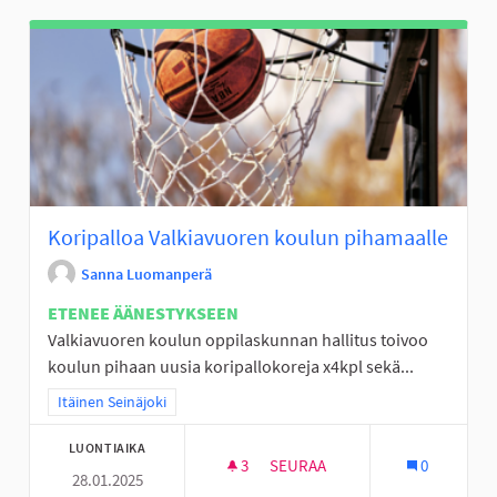
Koripalloa Valkiavuoren koulun pihamaalle
Sanna Luomanperä
ETENEE ÄÄNESTYKSEEN
Valkiavuoren koulun oppilaskunnan hallitus toivoo
koulun pihaan uusia koripallokoreja x4kpl sekä...
Rajaa tulokset teeman mukaan: Itäinen Seinäjoki
Itäinen Seinäjoki
LUONTIAIKA
3
3 SEURAAJAA
SEURAA
0
28.01.2025
KORIPALLOA VALKIAVUOREN K