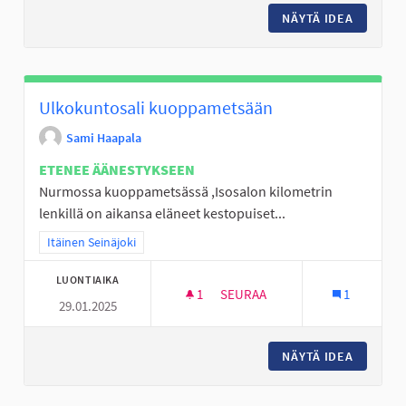
NÄYTÄ IDEA
LIIKUNT
Ulkokuntosali kuoppametsään
Sami Haapala
ETENEE ÄÄNESTYKSEEN
Nurmossa kuoppametsässä ,Isosalon kilometrin
lenkillä on aikansa eläneet kestopuiset...
Rajaa tulokset teeman mukaan: Itäinen Seinäjoki
Itäinen Seinäjoki
LUONTIAIKA
1
1 SEURAAJA
SEURAA
1
29.01.2025
ULKOKUNTOSALI KUOPPAMET
NÄYTÄ IDEA
ULKOKU