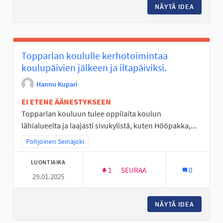
NÄYTÄ IDEA
PELI- J
Topparlan koululle kerhotoimintaa
koulupäivien jälkeen ja iltapäiviksi.
Hannu Kupari
EI ETENE ÄÄNESTYKSEEN
Topparlan kouluun tulee oppilaita koulun
lähialueelta ja laajasti sivukylistä, kuten Hööpakka,...
Rajaa tulokset teeman mukaan: Pohjoinen Seinäjoki
Pohjoinen Seinäjoki
LUONTIAIKA
1
1 SEURAAJA
SEURAA
0
29.01.2025
TOPPARLAN KOULULLE KERHOTO
NÄYTÄ IDEA
TOPPARL