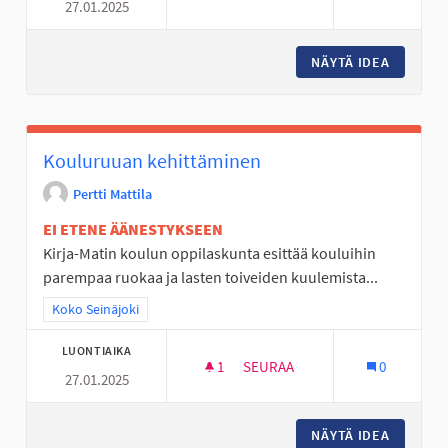
27.01.2025
YLISTARON URHEILUKENTÄN K
NÄYTÄ IDEA
YLISTAR
Kouluruuan kehittäminen
Pertti Mattila
EI ETENE ÄÄNESTYKSEEN
Kirja-Matin koulun oppilaskunta esittää kouluihin
parempaa ruokaa ja lasten toiveiden kuulemista...
Rajaa tulokset teeman mukaan: Koko Seinäjoki
Koko Seinäjoki
LUONTIAIKA
1
1 SEURAAJA
SEURAA
0
27.01.2025
KOULURUUAN KEHITTÄMINEN
NÄYTÄ IDEA
KOULUR