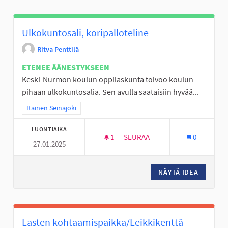
Ulkokuntosali, koripalloteline
Ritva Penttilä
ETENEE ÄÄNESTYKSEEN
Keski-Nurmon koulun oppilaskunta toivoo koulun
pihaan ulkokuntosalia. Sen avulla saataisiin hyvää...
Rajaa tulokset teeman mukaan: Itäinen Seinäjoki
Itäinen Seinäjoki
LUONTIAIKA
1
1 SEURAAJA
SEURAA
0
27.01.2025
ULKOKUNTOSALI, KORIPALLOT
NÄYTÄ IDEA
ULKOKUN
Lasten kohtaamispaikka/Leikkikenttä