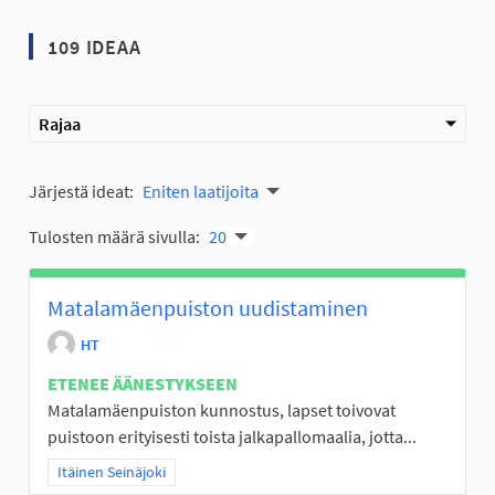
109 IDEAA
Rajaa
Järjestä ideat:
Eniten laatijoita
Tulosten määrä sivulla:
20
Matalamäenpuiston uudistaminen
HT
ETENEE ÄÄNESTYKSEEN
Matalamäenpuiston kunnostus, lapset toivovat
puistoon erityisesti toista jalkapallomaalia, jotta...
Rajaa tulokset teeman mukaan: Itäinen Seinäjoki
Itäinen Seinäjoki