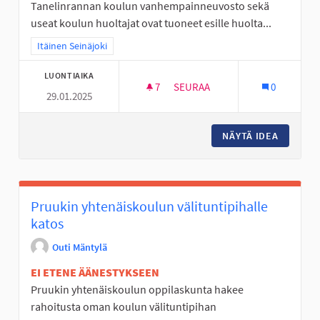
Tanelinrannan koulun vanhempainneuvosto sekä
useat koulun huoltajat ovat tuoneet esille huolta...
Rajaa tulokset teeman mukaan: Itäinen Seinäjoki
Itäinen Seinäjoki
LUONTIAIKA
7
7 SEURAAJAA
SEURAA
0
29.01.2025
TANELINRANNAN SUOJATEIDEN
NÄYTÄ IDEA
TANELIN
Pruukin yhtenäiskoulun välituntipihalle
katos
Outi Mäntylä
EI ETENE ÄÄNESTYKSEEN
Pruukin yhtenäiskoulun oppilaskunta hakee
rahoitusta oman koulun välituntipihan