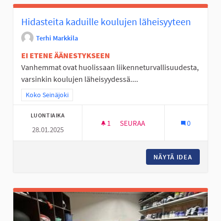
Hidasteita kaduille koulujen läheisyyteen
Terhi Markkila
EI ETENE ÄÄNESTYKSEEN
Vanhemmat ovat huolissaan liikenneturvallisuudesta,
varsinkin koulujen läheisyydessä....
Rajaa tulokset teeman mukaan: Koko Seinäjoki
Koko Seinäjoki
LUONTIAIKA
1
1 SEURAAJA
SEURAA
0
28.01.2025
HIDASTEITA KADUILLE KOULUJ
NÄYTÄ IDEA
HIDASTE