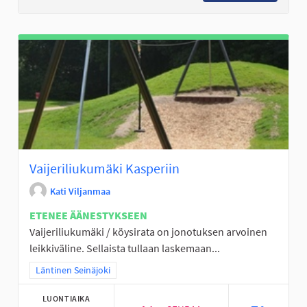
Vaijeriliukumäki Kasperiin
Kati Viljanmaa
ETENEE ÄÄNESTYKSEEN
Vaijeriliukumäki / köysirata on jonotuksen arvoinen
leikkiväline. Sellaista tullaan laskemaan...
Rajaa tulokset teeman mukaan: Läntinen Seinäjoki
Läntinen Seinäjoki
LUONTIAIKA