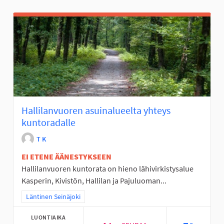
Hallilanvuoren asuinalueelta yhteys
kuntoradalle
T K
EI ETENE ÄÄNESTYKSEEN
Hallilanvuoren kuntorata on hieno lähivirkistysalue
Kasperin, Kivistön, Hallilan ja Pajuluoman...
Rajaa tulokset teeman mukaan: Läntinen Seinäjoki
Läntinen Seinäjoki
LUONTIAIKA