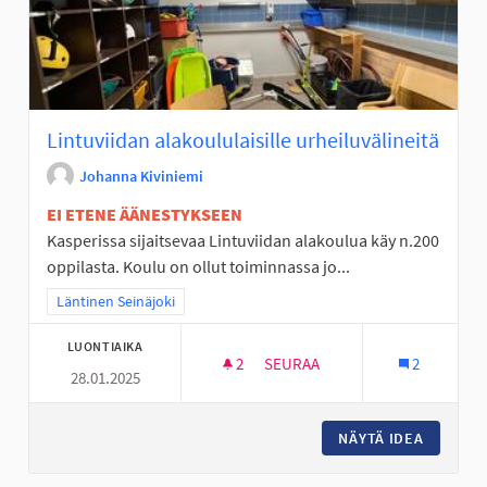
Lintuviidan alakoululaisille urheiluvälineitä
Johanna Kiviniemi
EI ETENE ÄÄNESTYKSEEN
Kasperissa sijaitsevaa Lintuviidan alakoulua käy n.200
oppilasta. Koulu on ollut toiminnassa jo...
Rajaa tulokset teeman mukaan: Läntinen Seinäjoki
Läntinen Seinäjoki
LUONTIAIKA
2
2 SEURAAJAA
SEURAA
2
28.01.2025
LINTUVIIDAN ALAKOULULAISIL
NÄYTÄ IDEA
LINTUVI