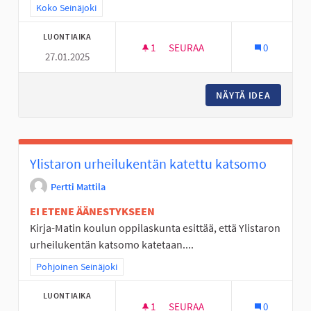
Rajaa tulokset teeman mukaan: Koko Seinäjoki
Koko Seinäjoki
LUONTIAIKA
1
1 SEURAAJA
SEURAA
0
27.01.2025
ERITYISNUORILLE ILTATOIMINT
NÄYTÄ IDEA
ERITYIS
Ylistaron urheilukentän katettu katsomo
Pertti Mattila
EI ETENE ÄÄNESTYKSEEN
Kirja-Matin koulun oppilaskunta esittää, että Ylistaron
urheilukentän katsomo katetaan....
Rajaa tulokset teeman mukaan: Pohjoinen Seinäjoki
Pohjoinen Seinäjoki
LUONTIAIKA
1
1 SEURAAJA
SEURAA
0