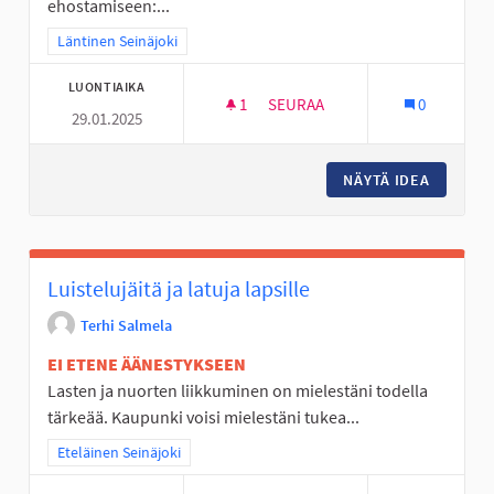
ehostamiseen:...
Rajaa tulokset teeman mukaan: Läntinen Seinäjoki
Läntinen Seinäjoki
LUONTIAIKA
1
1 SEURAAJA
SEURAA
0
29.01.2025
PRUUKIN YHTENÄISKOULUN VÄ
NÄYTÄ IDEA
PRUUKIN
Luistelujäitä ja latuja lapsille
Terhi Salmela
EI ETENE ÄÄNESTYKSEEN
Lasten ja nuorten liikkuminen on mielestäni todella
tärkeää. Kaupunki voisi mielestäni tukea...
Rajaa tulokset teeman mukaan: Eteläinen Seinäjoki
Eteläinen Seinäjoki