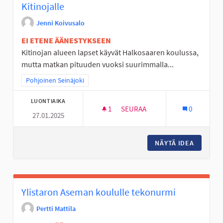
Kitinojalle
Jenni Koivusalo
EI ETENE ÄÄNESTYKSEEN
Kitinojan alueen lapset käyvät Halkosaaren koulussa,
mutta matkan pituuden vuoksi suurimmalla...
Rajaa tulokset teeman mukaan: Pohjoinen Seinäjoki
Pohjoinen Seinäjoki
LUONTIAIKA
1
1 SEURAAJA
SEURAA
0
27.01.2025
LASTEN KOHTAAMISPAIKKA/LEI
NÄYTÄ IDEA
LASTEN 
Ylistaron Aseman koululle tekonurmi
Pertti Mattila