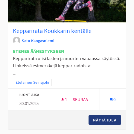
Kepparirata Koukkarin kentälle
Satu Kangasniemi
ETENEE ÄÄNESTYKSEEN
Kepparirata olisi lasten ja nuorten vapaassa käytössä.
Linkeissä esimerkkejä keppariradoista:
...
Rajaa tulokset teeman mukaan: Eteläinen Seinäjoki
Eteläinen Seinäjoki
LUONTIAIKA
1
1 SEURAAJA
SEURAA
0
30.01.2025
KEPPARIRATA KOUKKARIN KEN
NÄYTÄ IDEA
KEPPARI