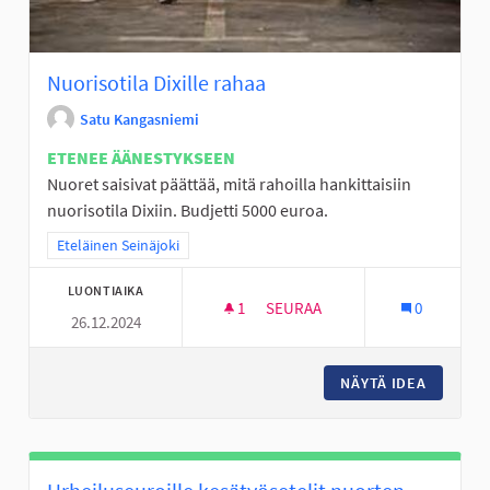
Nuorisotila Dixille rahaa
Satu Kangasniemi
ETENEE ÄÄNESTYKSEEN
Nuoret saisivat päättää, mitä rahoilla hankittaisiin
nuorisotila Dixiin. Budjetti 5000 euroa.
Rajaa tulokset teeman mukaan: Eteläinen Seinäjoki
Eteläinen Seinäjoki
LUONTIAIKA
1
1 SEURAAJA
SEURAA
0
26.12.2024
NUORISOTILA DIXILLE RAHAA
NÄYTÄ IDEA
NUORISO