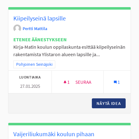
Kiipeilyseinä lapsille
Pertti Mattila
ETENEE ÄÄNESTYKSEEN
Kirja-Matin koulun oppilaskunta esittää kiipeilyseinän
rakentamista Ylistaron alueen lapsille ja...
Rajaa tulokset teeman mukaan: Pohjoinen Seinäjoki
Pohjoinen Seinäjoki
LUONTIAIKA
1
1 SEURAAJA
SEURAA
1
27.01.2025
KIIPEILYSEINÄ LAPSILLE
NÄYTÄ IDEA
KIIPEIL
Vaijeriliukumäki koulun pihaan