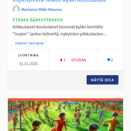
Marianne Mäki-Maunus
ETENEE ÄÄNESTYKSEEN
Kiikkulaiset koululaiset toivovat kylän kentälle
"isojen" lasten telineitä, nykyisten pikkulasten...
Rajaa tulokset teeman mukaan: Itäinen Seinäjoki
Itäinen Seinäjoki
LUONTIAIKA
3
3 SEURAAJAA
SEURAA
0
31.01.2025
KIIPEILYTELINE KIIKUN KYLÄN
NÄYTÄ IDEA
KIIPEIL