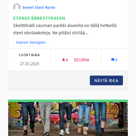
Severi Sievi-Korte
ETENEE ÄÄNESTYKSEEN
Skeittihalli sauman parkki alueella on tällä hetkellä
steet obstaakeleja. Ne pitäisi siirtää...
Rajaa tulokset teeman mukaan: Itäinen Seinäjoki
Itäinen Seinäjoki
LUONTIAIKA
6
6 SEURAAJAA
SEURAA
0
27.01.2025
SAUMAN PARKKI ALU
NÄYTÄ IDEA
SAUMAN