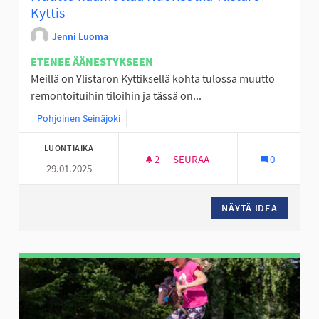
Kyttis
Jenni Luoma
ETENEE ÄÄNESTYKSEEN
Meillä on Ylistaron Kyttiksellä kohta tulossa muutto
remontoituihin tiloihin ja tässä on...
Rajaa tulokset teeman mukaan: Pohjoinen Seinäjoki
Pohjoinen Seinäjoki
LUONTIAIKA
2
2 SEURAAJAA
SEURAA
0
29.01.2025
MUUTTO HÄÄMÖTTÄÄ NUORISOT
NÄYTÄ IDEA
MUUTTO 