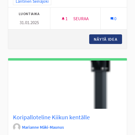
Rajaa tulokset teeman mukaan: Läntinen Seinäjoki
Läntinen Seinäjoki
LUONTIAIKA
1
1 SEURAAJA
SEURAA
0
31.01.2025
KORIPALLOKENTTÄ HUHTALAA
NÄYTÄ IDEA
KORIPA
Koripalloteline Kiikun kentälle
Marianne Mäki-Maunus