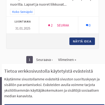
nuorilla. Lapset ja nuoret liikkuvat...
Rajaa tulokset teeman mukaan: Koko Seinäjoki
Koko Seinäjoki
LUONTIAIKA
2
2 SEURAAJAA
SEURAA
0
31.01.2025
ENSIAPUTAITOJEN OPETUSTA L
NÄYTÄ IDEA
ENSIAPU
1
Seuraava ›
Viimeinen »
Näytä kaikki peruutetut ideat
Tietoa verkkosivustolla käytetyistä evästeistä
Käytämme sivustollamme evästeitä sivuston suorituskyvyn ja
sisällön parantamiseksi. Evästeiden avulla voimme tarjota
yksilöllisemmän käyttäjäkokemuksen ja sisältöjä sosiaalisen
Äänestyksen pikaohjeet
Usein kysytyt kysymykset
median kanavista.
Näin äänestät Asukasbudjetissa
Yhteystiedot
Aluerajaukset ja budjetin jakautuminen alueille