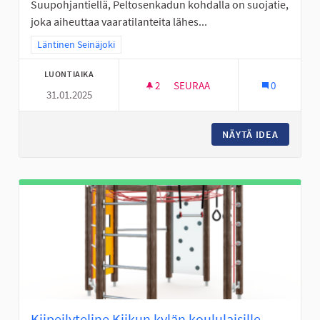
Suupohjantiellä, Peltosenkadun kohdalla on suojatie,
joka aiheuttaa vaaratilanteita lähes...
Rajaa tulokset teeman mukaan: Läntinen Seinäjoki
Läntinen Seinäjoki
LUONTIAIKA
2
2 SEURAAJAA
SEURAA
0
31.01.2025
TURVALLISEMPI KOULUMATKA A
NÄYTÄ IDEA
TURVALL
Kiipeilyteline Kiikun kylän koululaisille