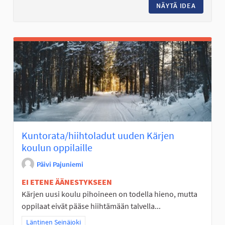
NÄYTÄ IDEA
PUOLIVÄ
Kuntorata/hiihtoladut uuden Kärjen
koulun oppilaille
Päivi Pajuniemi
EI ETENE ÄÄNESTYKSEEN
Kärjen uusi koulu pihoineen on todella hieno, mutta
oppilaat eivät pääse hiihtämään talvella...
Rajaa tulokset teeman mukaan: Läntinen Seinäjoki
Läntinen Seinäjoki