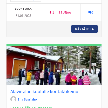
LUONTIAIKA
1
1 SEURAAJA
SEURAA
0
31.01.2025
KUNTORATA/HIIHTOLADUT UUD
NÄYTÄ IDEA
KUNTORA
Alaviitalan koululle kontaktikeinu
Eija Saariaho
ETENEE ÄÄNESTYKSEEN