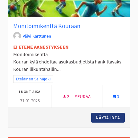
Monitoimikenttä Kouraan
Päivi Karttunen
EI ETENE ÄÄNESTYKSEEN
Monitoimikenttä
Kouran kylä ehdottaa asukasbudjetista hankittavaksi
Kouran liikuntahallin...
Rajaa tulokset teeman mukaan: Eteläinen Seinäjoki
Eteläinen Seinäjoki
LUONTIAIKA
2
2 SEURAAJAA
SEURAA
0
31.01.2025
MONITOIMIKENTTÄ KOURAAN
NÄYTÄ IDEA
MONITO