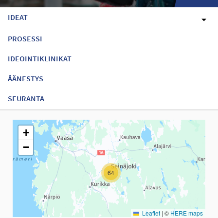
IDEAT
PROSESSI
IDEOINTIKLINIKAT
ÄÄNESTYS
SEURANTA
Seuraavassa elementissä on kartta, joka esittää tämän sivun tiet
+
−
64
Leaflet
|
©
HERE maps