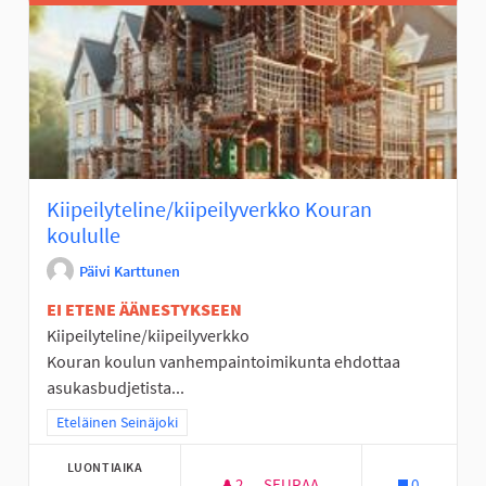
Kiipeilyteline/kiipeilyverkko Kouran
koululle
Päivi Karttunen
EI ETENE ÄÄNESTYKSEEN
Kiipeilyteline/kiipeilyverkko
Kouran koulun vanhempaintoimikunta ehdottaa
asukasbudjetista...
Rajaa tulokset teeman mukaan: Eteläinen Seinäjoki
Eteläinen Seinäjoki
LUONTIAIKA
2
2 SEURAAJAA
SEURAA
0