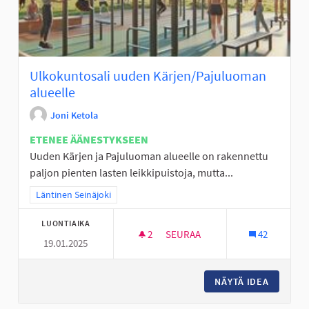
Ulkokuntosali uuden Kärjen/Pajuluoman
alueelle
Joni Ketola
ETENEE ÄÄNESTYKSEEN
Uuden Kärjen ja Pajuluoman alueelle on rakennettu
paljon pienten lasten leikkipuistoja, mutta...
Rajaa tulokset teeman mukaan: Läntinen Seinäjoki
Läntinen Seinäjoki
LUONTIAIKA
2
2 SEURAAJAA
SEURAA
42
19.01.2025
ULKOKUNTOSALI UUDEN KÄRJ
NÄYTÄ IDEA
ULKOKU