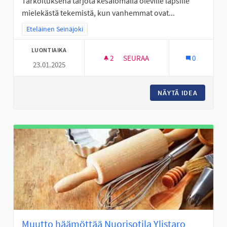
Tarkoituksena tarjota kesälomalla oleville lapsille
mielekästä tekemistä, kun vanhemmat ovat...
Rajaa tulokset teeman mukaan: Eteläinen Seinäjoki
Eteläinen Seinäjoki
LUONTIAIKA
2
2 SEURAAJAA
SEURAA
0
23.01.2025
LEIKKIKENTTÄTOIMINTA PERÄS
NÄYTÄ IDEA
LEIKKIK
Muutto häämöttää Nuorisotila Ylistaro