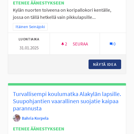
ETENEE ÄÄNESTYKSEEN
Kylän nuorten toiveena on koripallokori kentälle,
jossa on tällä hetkellä vain pikkulapsille...
Rajaa tulokset teeman mukaan: Itäinen Seinäjoki
Itäinen Seinäjoki
LUONTIAIKA
2
2 SEURAAJAA
SEURAA
0
31.01.2025
KORIPALLOTELINE KIIKUN KEN
NÄYTÄ IDEA
KORIPAL
Turvallisempi koulumatka Alakylän lapsille.
Suupohjantien vaarallinen suojatie kaipaa
parannusta
Bahria Korpela
ETENEE ÄÄNESTYKSEEN