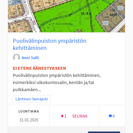
Puolivälinpuiston ympäristön
kehittäminen
Anni Salli
EI ETENE ÄÄNESTYKSEEN
Puolivälinpuiston ympäristön kehittäminen,
esimerkiksi ulkokuntosalin, kentän ja/tai
pulkkamäen...
Rajaa tulokset teeman mukaan: Läntinen Seinäjoki
Läntinen Seinäjoki
LUONTIAIKA
1
1 SEURAAJA
SEURAA
0
31.01.2025
PUOLIVÄLINPUISTON YMPÄRIS