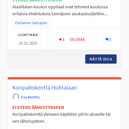
Alaviitalan koulun oppilaat ovat tehneet koulussa
erilaisia ehdotuksia Seinäjoen asukasbudjettiin...
Rajaa tulokset teeman mukaan: Eteläinen Seinäjoki
Eteläinen Seinäjoki
LUONTIAIKA
1
1 SEURAAJA
SEURAA
0
31.01.2025
ALAVIITALAN KOULULLE KONTA
NÄYTÄ IDEA
ALAVIIT
Koripallokenttä Huhtalaan
Esa Kentta
EI ETENE ÄÄNESTYKSEEN
Koripallokenttä yleiseen käyttöön piirin alueelle tai
sen läheisyyteen.