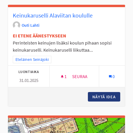
Keinukaruselli Alaviitan koululle
Outi Lahti
EI ETENE ÄÄNESTYKSEEN
Perinteisten keinujen lisäksi koulun pihaan sopisi
keinukaruselli. Keinukaruselli liikuttaa...
Rajaa tulokset teeman mukaan: Eteläinen Seinäjoki
Eteläinen Seinäjoki
LUONTIAIKA
1
1 SEURAAJA
SEURAA
0
31.01.2025
KEINUKARUSELLI ALAVIITAN K
NÄYTÄ IDEA
KEINUKA