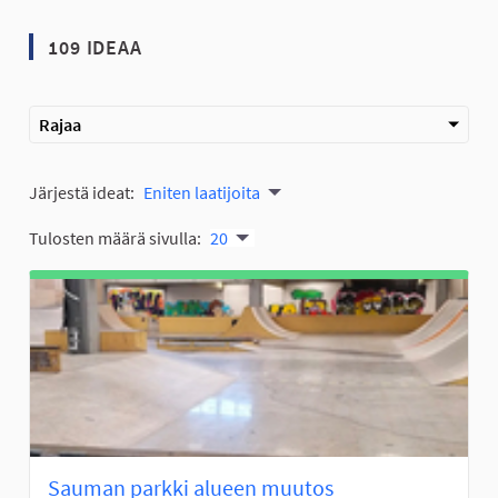
109 IDEAA
Rajaa
Järjestä ideat:
Eniten laatijoita
Tulosten määrä sivulla:
20
Sauman parkki alueen muutos