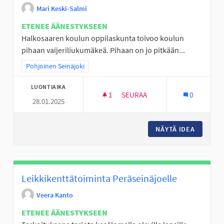
Mari Keski-Salmi
ETENEE ÄÄNESTYKSEEN
Halkosaaren koulun oppilaskunta toivoo koulun
pihaan vaijeriliukumäkeä. Pihaan on jo pitkään...
Rajaa tulokset teeman mukaan: Pohjoinen Seinäjoki
Pohjoinen Seinäjoki
LUONTIAIKA
1
1 SEURAAJA
SEURAA
0
28.01.2025
VAIJERILIUKUMÄKI KOULUN P
NÄYTÄ IDEA
VAIJERI
Leikkikenttätoiminta Peräseinäjoelle
Veera Kanto
ETENEE ÄÄNESTYKSEEN