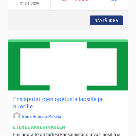
31.01.2025
KIIPEILYTELINE/KIIPEILYVER
NÄYTÄ IDEA
KIIPEIL
Ensiaputaitojen opetusta lapsille ja
nuorille
Elina Hihnala-Mäkelä
ETENEE ÄÄNESTYKSEEN
Ensiaputaito on tärkeä kansalaistaito myös lapsilla ja