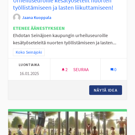
Urheiluseuroille kesätyösetelit nuorten
työllistämiseen ja lasten liikuttamiseen!
Jaana Kuoppala
ETENEE ÄÄNESTYKSEEN
Ehdotan Seinäjoen kaupungin urheiluseuroille
kesätyöseteleitä nuorten työllistämiseen ja lasten...
Rajaa tulokset teeman mukaan: Koko Seinäjoki
Koko Seinäjoki
LUONTIAIKA
2
2 SEURAAJAA
SEURAA
0
16.01.2025
URHEILUSEUROILLE KESÄTYÖSE
NÄYTÄ IDEA
URHEILU