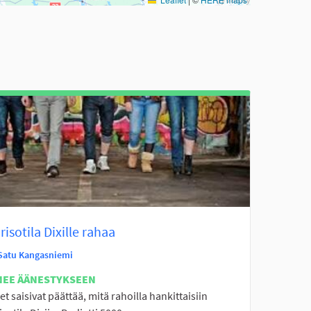
isotila Dixille rahaa
Satu Kangasniemi
NEE ÄÄNESTYKSEEN
t saisivat päättää, mitä rahoilla hankittaisiin