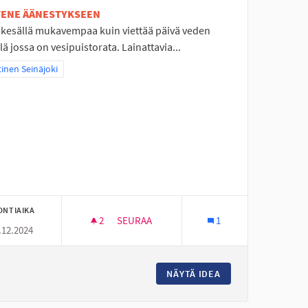
ETENE ÄÄNESTYKSEEN
 kesällä mukavempaa kuin viettää päivä veden
lä jossa on vesipuistorata. Lainattavia...
aa tulokset teeman mukaan: Läntinen Seinäjoki
inen Seinäjoki
ONTIAIKA
2
2 SEURAAJAA
SEURAA
1
.12.2024
AAN
VESIPUISTO/RATA KYRKKÄRILLE
OHJAN KAUPUNGINOSAAN
NÄYTÄ IDEA
VESIPUISTO/RATA 