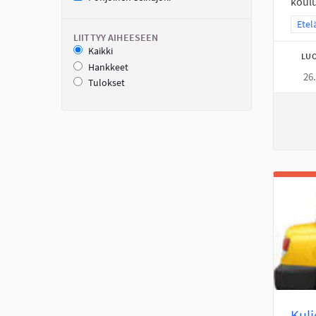
koulu
Raja
Etel
LIITTYY AIHEESEEN
Kaikki
LUO
Hankkeet
26
Tulokset
Kulj