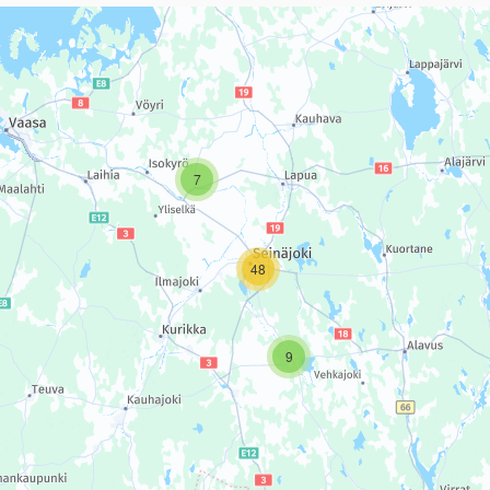
sivun tietueet karttapisteinä. Elementtiä voi käyttää ruudunlukijall
7
48
9