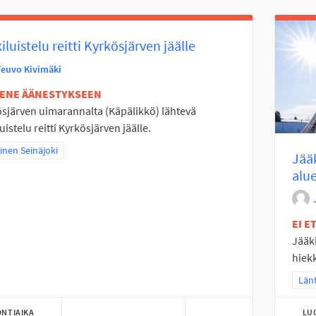
iluistelu reitti Kyrkösjärven jäälle
Teuvo Kivimäki
TENE ÄÄNESTYKSEEN
sjärven uimarannalta (Käpälikkö) lähtevä
luistelu reitti Kyrkösjärven jäälle.
a tulokset teeman mukaan: Läntinen Seinäjoki
inen Seinäjoki
Jää
alue
EI 
Jääk
hiek
Raj
Länt
NTIAIKA
LU