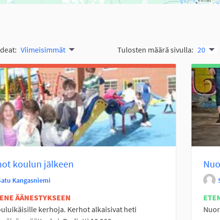
ideat:
Viimeisimmät
Tulosten määrä sivulla:
20
ot koulun jälkeen
Nuor
Satu Kangasniemi
TENE ÄÄNESTYKSEEN
ETE
uluikäisille kerhoja. Kerhot alkaisivat heti
Nuore