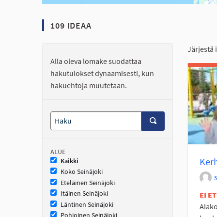
109 IDEAA
Järjestä 
Alla oleva lomake suodattaa
hakutulokset dynaamisesti, kun
hakuehtoja muutetaan.
ALUE
Kerh
Kaikki
Koko Seinäjoki
Eteläinen Seinäjoki
Itäinen Seinäjoki
EI E
Läntinen Seinäjoki
Alako
Pohjoinen Seinäjoki