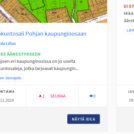
EI 
Mikä
äärel
Raj
Länt
okuntosali Pohjan kaupunginosaan
ida Lilius
NEE ÄÄNESTYKSEEN
joen eri kaupunginosissa on jo useita
untosaleja, jotka tarjoavat kaupungin...
a tulokset teeman mukaan: Itäinen Seinäjoki
nen Seinäjoki
NTIAIKA
LU
1
1 SEURAAJA
SEURAA
0
.12.2024
09
ULKOKUNTOSALI POHJAN KAUPUNGINOS
NÄYTÄ IDEA
ULKOKUNTOSALI P