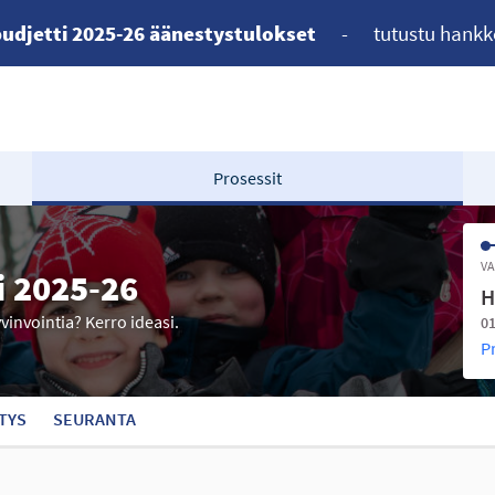
udjetti 2025-26 äänestystulokset
-
tutustu hankk
Prosessit
VA
i 2025-26
H
yvinvointia? Kerro ideasi.
01
P
TYS
SEURANTA