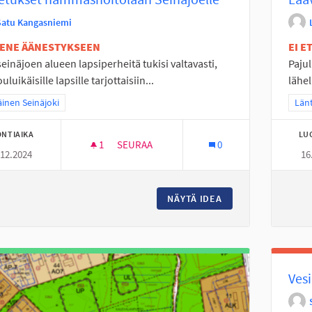
Satu Kangasniemi
TENE ÄÄNESTYKSEEN
EI 
einäjoen alueen lapsiperheitä tukisi valtavasti,
Paju
uluikäisille lapsille tarjottaisiin...
lähel
a tulokset teeman mukaan: Eteläinen Seinäjoki
äinen Seinäjoki
Raj
Länt
NTIAIKA
LU
1
1 SEURAAJA
SEURAA
0
.12.2024
16
KULJETUKSET HAMMASHOITOLAAN SEINÄ
NÄYTÄ IDEA
KULJETUKSET HAM
Vesi