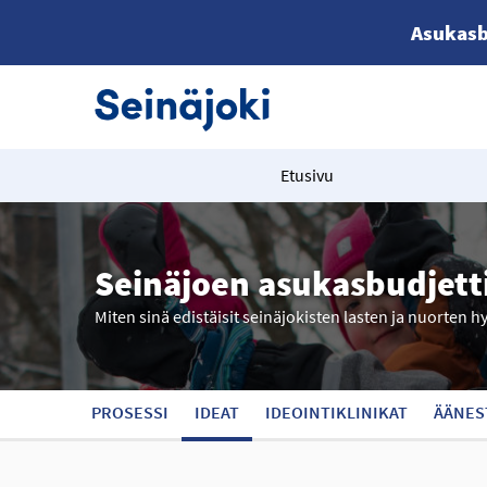
Asukasb
Etusivu
Seinäjoen asukasbudjett
Miten sinä edistäisit seinäjokisten lasten ja nuorten h
PROSESSI
IDEAT
IDEOINTIKLINIKAT
ÄÄNES