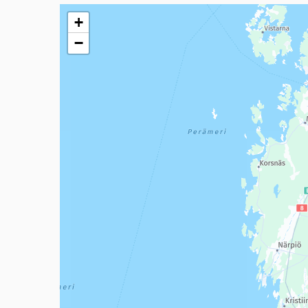
Seuraavassa elementissä on kartta, joka esittää tämän 
+
−