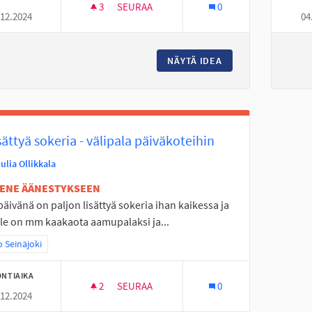
3
3 SEURAAJAA
SEURAA
0
.12.2024
04
RETKILUISTELU REITTI KYRKÖSJÄRVEN JÄ
NÄYTÄ IDEA
RETKILUISTELU RE
isättyä sokeria - välipala päiväkoteihin
ulia Ollikkala
TENE ÄÄNESTYKSEEN
äivänä on paljon lisättyä sokeria ihan kaikessa ja
lle on mm kaakaota aamupalaksi ja...
a tulokset teeman mukaan: Koko Seinäjoki
 Seinäjoki
NTIAIKA
2
2 SEURAAJAA
SEURAA
0
.12.2024
EI LISÄTTYÄ SOKERIA - VÄLIPALA PÄIVÄKOT