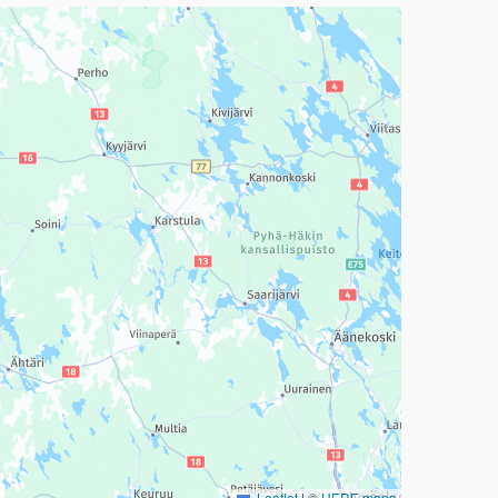
a, mutta se voi olla vaikeaselkoinen.
Leaflet
|
©
HERE maps