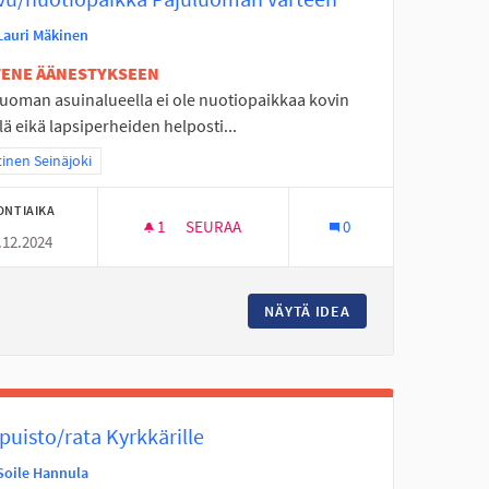
Lauri Mäkinen
ETENE ÄÄNESTYKSEEN
luoman asuinalueella ei ole nuotiopaikkaa kovin
lä eikä lapsiperheiden helposti...
aa tulokset teeman mukaan: Läntinen Seinäjoki
inen Seinäjoki
ONTIAIKA
1
1 SEURAAJA
SEURAA
0
.12.2024
JOELLE
LAAVU/NUOTIOPAIKKA PAJULUOMAN VAR
MASHOITOLAAN SEINÄJOELLE
NÄYTÄ IDEA
LAAVU/NUOTIOPAI
puisto/rata Kyrkkärille
Soile Hannula