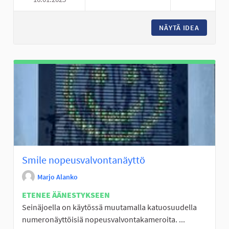
LUISTINRADAT KUNTOON
NÄYTÄ IDEA
LUISTI
Smile nopeusvalvontanäyttö
Marjo Alanko
ETENEE ÄÄNESTYKSEEN
Seinäjoella on käytössä muutamalla katuosuudella
numeronäyttöisiä nopeusvalvontakameroita. ...