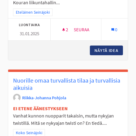
Kouran liikuntahallin...
Rajaa tulokset teeman mukaan: Eteläinen Seinäjoki
Eteläinen Seinäjoki
LUONTIAIKA
2
2 SEURAAJAA
SEURAA
0
31.01.2025
MONITOIMIKENTTÄ KOURAAN
NÄYTÄ IDEA
MONITO
Nuorille omaa turvallista tilaa ja turvallisia
aikuisia
Riikka-Johanna Pohjola
EI ETENE ÄÄNESTYKSEEN
Vanhat kunnon nuopparit takaisin, mutta nykyjan
twistillä. Mitä se nykyajan twisti on? En tiedä....
Rajaa tulokset teeman mukaan: Koko Seinäjoki
Koko Seinäjoki