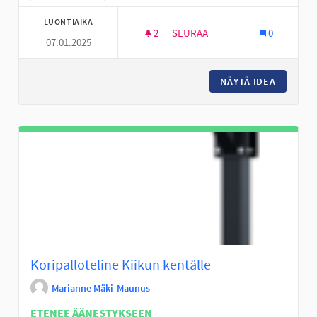
LUONTIAIKA
2
2 SEURAAJAA
SEURAA
0
07.01.2025
NUORILLE OMAA TURVALLISTA TI
NÄYTÄ IDEA
NUORILL
Koripalloteline Kiikun kentälle
Marianne Mäki-Maunus
ETENEE ÄÄNESTYKSEEN