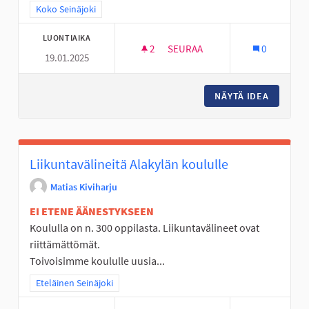
Rajaa tulokset teeman mukaan: Koko Seinäjoki
Koko Seinäjoki
LUONTIAIKA
2
2 SEURAAJAA
SEURAA
0
19.01.2025
SMILE NOPEUSVALVONTANÄYT
NÄYTÄ IDEA
SMILE 
Liikuntavälineitä Alakylän koululle
Matias Kiviharju
EI ETENE ÄÄNESTYKSEEN
Koululla on n. 300 oppilasta. Liikuntavälineet ovat
riittämättömät.
Toivoisimme koululle uusia...
Rajaa tulokset teeman mukaan: Eteläinen Seinäjoki
Eteläinen Seinäjoki