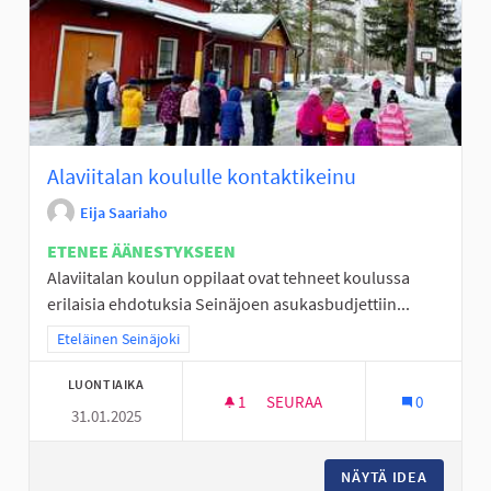
Alaviitalan koululle kontaktikeinu
Eija Saariaho
ETENEE ÄÄNESTYKSEEN
Alaviitalan koulun oppilaat ovat tehneet koulussa
erilaisia ehdotuksia Seinäjoen asukasbudjettiin...
Rajaa tulokset teeman mukaan: Eteläinen Seinäjoki
Eteläinen Seinäjoki
LUONTIAIKA
1
1 SEURAAJA
SEURAA
0
31.01.2025
ALAVIITALAN KOULULLE KONTA
NÄYTÄ IDEA
ALAVIIT