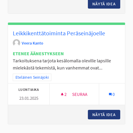
NÄYTÄ IDEA
VESIPUI
Leikkikenttätoiminta Peräseinäjoelle
Veera Kanto
ETENEE ÄÄNESTYKSEEN
Tarkoituksena tarjota kesälomalla oleville lapsille
mielekästä tekemistä, kun vanhemmat ovat...
Rajaa tulokset teeman mukaan: Eteläinen Seinäjoki
Eteläinen Seinäjoki
LUONTIAIKA
2
2 SEURAAJAA
SEURAA
0
23.01.2025
LEIKKIKENTTÄTOIMINTA PERÄS
NÄYTÄ IDEA
LEIKKIK