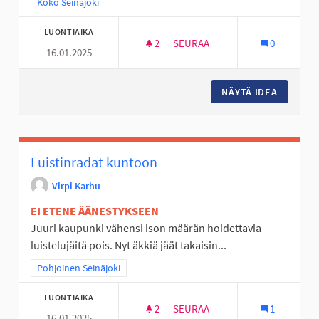
Rajaa tulokset teeman mukaan: Koko Seinäjoki
Koko Seinäjoki
LUONTIAIKA
2
2 SEURAAJAA
SEURAA
0
16.01.2025
URHEILUSEUROILLE KESÄTYÖSE
NÄYTÄ IDEA
URHEILU
Luistinradat kuntoon
Virpi Karhu
EI ETENE ÄÄNESTYKSEEN
Juuri kaupunki vähensi ison määrän hoidettavia
luistelujäitä pois. Nyt äkkiä jäät takaisin...
Rajaa tulokset teeman mukaan: Pohjoinen Seinäjoki
Pohjoinen Seinäjoki
LUONTIAIKA
2
2 SEURAAJAA
SEURAA
1
16.01.2025