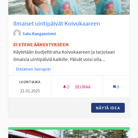
Ilmaiset uintipäivät Koivukaareen
Satu Kangasniemi
EI ETENE ÄÄNESTYKSEEN
Käytetään budjettiraha Koivukaareen ja tarjotaan
ilmaisia uintipäiviä kaikille. Päivät voisi olla...
Rajaa tulokset teeman mukaan: Eteläinen Seinäjoki
Eteläinen Seinäjoki
LUONTIAIKA
1
1 SEURAAJA
SEURAA
0
31.01.2025
ILMAISET UINTIPÄIVÄT KOIVU
NÄYTÄ IDEA
ILMAISE