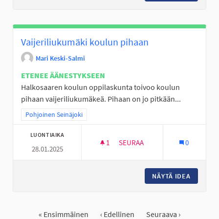
Vaijeriliukumäki koulun pihaan
Mari Keski-Salmi
ETENEE ÄÄNESTYKSEEN
Halkosaaren koulun oppilaskunta toivoo koulun
pihaan vaijeriliukumäkeä. Pihaan on jo pitkään...
Rajaa tulokset teeman mukaan: Pohjoinen Seinäjoki
Pohjoinen Seinäjoki
LUONTIAIKA
1
1 SEURAAJA
SEURAA
0
28.01.2025
VAIJERILIUKUMÄKI KOULUN P
NÄYTÄ IDEA
VAIJERI
« Ensimmäinen
‹ Edellinen
Seuraava ›