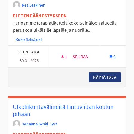
Rea Leskinen
EI ETENE ÄÄNESTYKSEEN
Tarjoamme terapiatikettejä koko Seinäjoen alueella
peruskouluikäisille lapsille ja nuorille....
Rajaa tulokset teeman mukaan: Koko Seinäjoki
Koko Seinäjoki
LUONTIAIKA
1
1 SEURAAJA
SEURAA
0
30.01.2025
TERAPIATIKETTI PERUSKOULUL
NÄYTÄ IDEA
TERAPIA
Ulkoliikuntavälineitä Lintuviidan koulun
pihaan
Johanna Keski-Jyrä