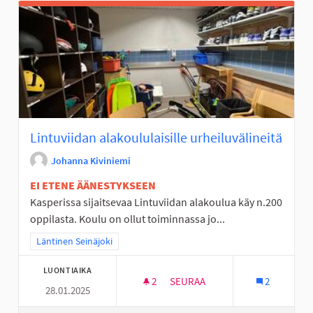
Lintuviidan alakoululaisille urheiluvälineitä
Johanna Kiviniemi
EI ETENE ÄÄNESTYKSEEN
Kasperissa sijaitsevaa Lintuviidan alakoulua käy n.200
oppilasta. Koulu on ollut toiminnassa jo...
Rajaa tulokset teeman mukaan: Läntinen Seinäjoki
Läntinen Seinäjoki
LUONTIAIKA
2
2 SEURAAJAA
SEURAA
2
28.01.2025
LINTUVIIDAN ALAKOULULAISIL