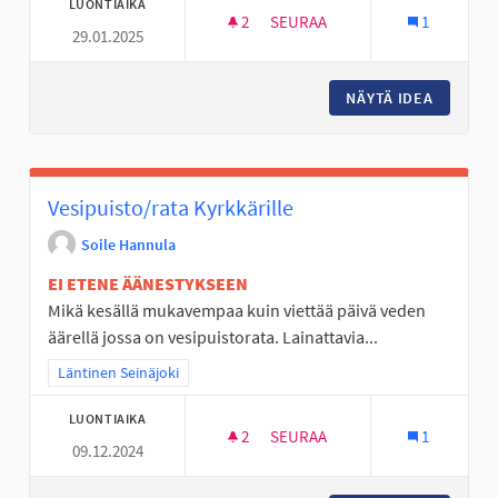
LUONTIAIKA
2
2 SEURAAJAA
SEURAA
1
29.01.2025
LIIKUNTAVÄLINEITÄ ALAKYLÄN
NÄYTÄ IDEA
LIIKUNT
Vesipuisto/rata Kyrkkärille
Soile Hannula
EI ETENE ÄÄNESTYKSEEN
Mikä kesällä mukavempaa kuin viettää päivä veden
äärellä jossa on vesipuistorata. Lainattavia...
Rajaa tulokset teeman mukaan: Läntinen Seinäjoki
Läntinen Seinäjoki
LUONTIAIKA
2
2 SEURAAJAA
SEURAA
1
09.12.2024
VESIPUISTO/RATA KYRKKÄRILL