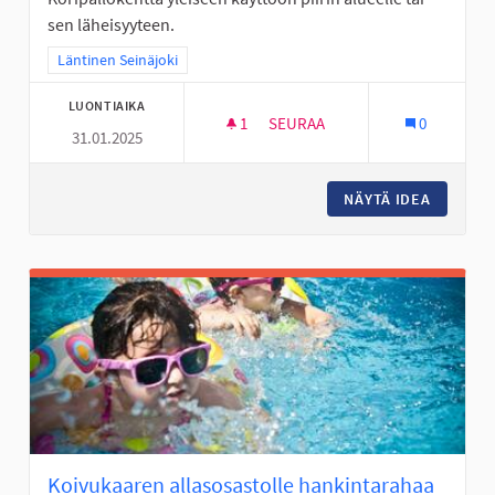
sen läheisyyteen.
Rajaa tulokset teeman mukaan: Läntinen Seinäjoki
Läntinen Seinäjoki
LUONTIAIKA
1
1 SEURAAJA
SEURAA
0
31.01.2025
KORIPALLOKENTTÄ HUHTALAA
NÄYTÄ IDEA
KORIPA
Koivukaaren allasosastolle hankintarahaa