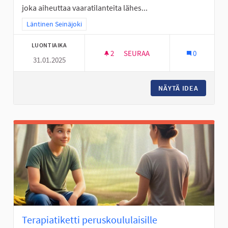
joka aiheuttaa vaaratilanteita lähes...
Rajaa tulokset teeman mukaan: Läntinen Seinäjoki
Läntinen Seinäjoki
LUONTIAIKA
2
2 SEURAAJAA
SEURAA
0
31.01.2025
TURVALLISEMPI KOULUMATKA A
NÄYTÄ IDEA
TURVALL
Terapiatiketti peruskoululaisille