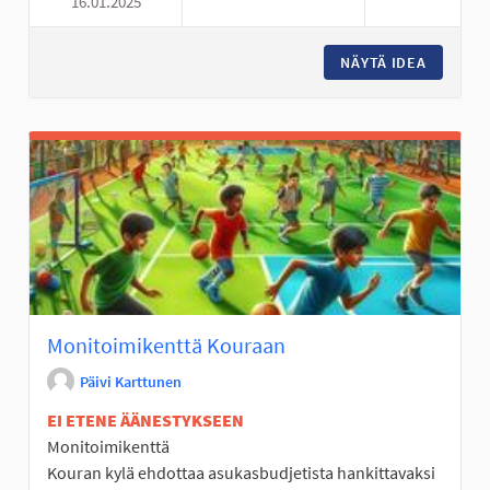
16.01.2025
PINGISPÖYTÄ YHTEISTALOLLE
NÄYTÄ IDEA
PINGISP
Monitoimikenttä Kouraan
Päivi Karttunen
EI ETENE ÄÄNESTYKSEEN
Monitoimikenttä
Kouran kylä ehdottaa asukasbudjetista hankittavaksi