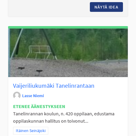
NÄYTÄ IDEA
LINTUVI
Vaijeriliukumäki Tanelinrantaan
Lasse Niemi
ETENEE ÄÄNESTYKSEEN
Tanelinrannan koulun, n. 420 oppilaan, edustama
oppilaskunnan hallitus on toivonut...
Rajaa tulokset teeman mukaan: Itäinen Seinäjoki
Itäinen Seinäjoki