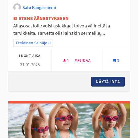
Satu Kangasniemi
EI ETENE ÄÄNESTYKSEEN
Allasosastolle voisi asiakkaat toivoa välineitä ja
tarvikkeita. Tarvetta olisi ainakin sermeille,...
Rajaa tulokset teeman mukaan: Eteläinen Seinäjoki
Eteläinen Seinäjoki
LUONTIAIKA
1
1 SEURAAJA
SEURAA
0
31.01.2025
KOIVUKAAREN ALLASOSASTOL
NÄYTÄ IDEA
KOIVUK