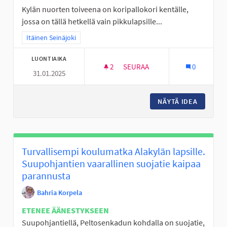
Kylän nuorten toiveena on koripallokori kentälle,
jossa on tällä hetkellä vain pikkulapsille...
Rajaa tulokset teeman mukaan: Itäinen Seinäjoki
Itäinen Seinäjoki
LUONTIAIKA
2
2 SEURAAJAA
SEURAA
0
31.01.2025
KORIPALLOTELINE KIIKUN KEN
NÄYTÄ IDEA
KORIPAL
Turvallisempi koulumatka Alakylän lapsille.
Suupohjantien vaarallinen suojatie kaipaa
parannusta
Bahria Korpela
ETENEE ÄÄNESTYKSEEN
Suupohjantiellä, Peltosenkadun kohdalla on suojatie,