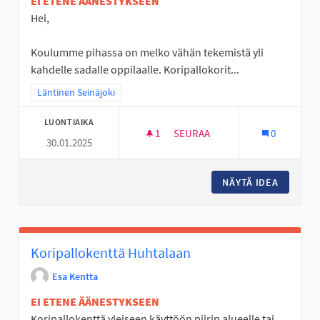
EI ETENE ÄÄNESTYKSEEN
Hei,
Koulumme pihassa on melko vähän tekemistä yli
kahdelle sadalle oppilaalle. Koripallokorit...
Rajaa tulokset teeman mukaan: Läntinen Seinäjoki
Läntinen Seinäjoki
LUONTIAIKA
1
1 SEURAAJA
SEURAA
0
30.01.2025
ULKOLIIKUNTAVÄLINEITÄ LINT
NÄYTÄ IDEA
ULKOLII
Koripallokenttä Huhtalaan
Esa Kentta
EI ETENE ÄÄNESTYKSEEN
Koripallokenttä yleiseen käyttöön piirin alueelle tai