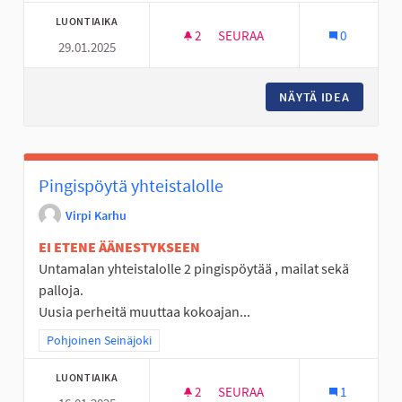
LUONTIAIKA
2
2 SEURAAJAA
SEURAA
0
29.01.2025
VAIJERILIUKUMÄKI TANELINR
NÄYTÄ IDEA
VAIJERI
Pingispöytä yhteistalolle
Virpi Karhu
EI ETENE ÄÄNESTYKSEEN
Untamalan yhteistalolle 2 pingispöytää , mailat sekä
palloja.
Uusia perheitä muuttaa kokoajan...
Rajaa tulokset teeman mukaan: Pohjoinen Seinäjoki
Pohjoinen Seinäjoki
LUONTIAIKA
2
2 SEURAAJAA
SEURAA
1