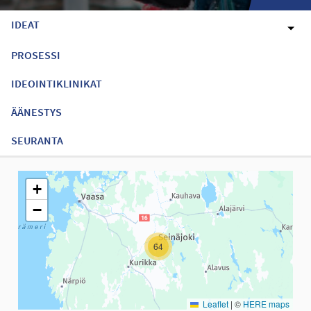
IDEAT
PROSESSI
IDEOINTIKLINIKAT
ÄÄNESTYS
SEURANTA
Seuraavassa elementissä on kartta, joka esittää tämän sivun tiet
+
−
64
Leaflet
|
©
HERE maps